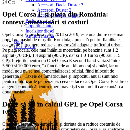
24
Oct
Accesorii Dacia Duster 3
Accesorii Duster 2
Opel Corsa E și piața din România:
Accesorii Dacia Jogger
Parfum masina
context, motorizări și costuri
Copertine auto
Incalzitor diesel
Opel Corsa E, produsă între 2014 și 2019, este una dintre cele mai
Antifurt masina
populare mașini de oraș din România, apreciată pentru fiabilitate,
Blog
costuri de întreținere reduse și motorizări adaptate traficului urban.
Despre Noi
Pe piața locală, cele mai întâlnite motorizări pe benzină sunt 1.2
aspirat (70 CP), 1.4 aspirat (90 CP), dar și 1.0 Turbo (90 sau 115
CP). Prețurile pentru un Opel Corsa E second hand variază între
5.500 și 10.000 euro, în funcție de an, kilometraj și dotări, iar un
model nou nu se mai comercializează oficial, fiind înlocuit de
generația F. Taxele de înmatriculare și impozitul anual sunt mici
pentru motorizările pe benzină, ceea ce face ca Opel Corsa E să fie o
alegere economică pentru tineri, navetiști sau familii care caută o a
doua mașină.
De ce să iei în calcul GPL pe Opel Corsa
E?
Creșterea prețului la carburanți și dorința de a reduce costurile de
exploatare îi determină pe mulți proprietari de Corsa E să analizeze