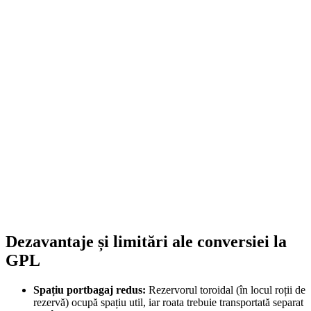
On Sale
Navigație Android 8.8 Inci pen...
1.499,00
lei
Original price was: 1.499,00 lei.
1.252,00
lei
Current price
is: 1.252,00 lei.
ADD TO CART
Dezavantaje și limitări ale conversiei la
GPL
Spațiu portbagaj redus:
Rezervorul toroidal (în locul roții de
rezervă) ocupă spațiu util, iar roata trebuie transportată separat