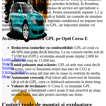
montarea unei instalații GPL (gaz petrolier lichefiat). În România,
GPL-ul este ușor de găsit, iar rețeaua de service-uri specializate a
crescut semnificativ în ultimii ani. Pentru motorizările aspirate 1.2 și
1.4, conversia la GPL este simplă și fiabilă, iar costurile de instalare
sunt relativ accesibile. În plus, legislația românească nu impune taxe
suplimentare pentru mașinile cu GPL, iar impozitul rămâne cel
pentru motorizarea pe benzină.
Avantaje ale instalării GPL pe Opel Corsa E
Reducerea costurilor cu combustibilul:
GPL-ul costă cu
40-50% mai puțin decât benzina. La un consum mediu real de
7 l/100 km (GPL), economia anuală poate depăși 2.000 lei
Login / Register
pentru un rulaj de 15.000 km.
Search
Emisii poluante mai scăzute:
GPL-ul arde mai curat decât
Wishlist
benzina, ceea ce înseamnă emisii mai mici de CO2 și
0
items
/
0,00
lei
particule, avantaj util mai ales în orașe cu restricții de mediu.
Menu
Autonomie crescută:
Poți folosi atât rezervorul de benzină,
cât și cel de GPL, ceea ce dublează autonomia la drum lung.
Valoare de revânzare:
O Corsa E cu instalație GPL
omologată și întreținută corect poate fi mai atractivă pe piața
second hand, mai ales pentru navetiști sau firme.
Costuri reale de montaj și exploatare