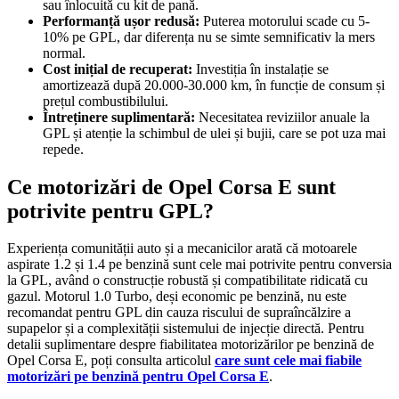
sau înlocuită cu kit de pană.
Performanță ușor redusă:
Puterea motorului scade cu 5-
10% pe GPL, dar diferența nu se simte semnificativ la mers
normal.
Cost inițial de recuperat:
Investiția în instalație se
amortizează după 20.000-30.000 km, în funcție de consum și
prețul combustibilului.
Întreținere suplimentară:
Necesitatea reviziilor anuale la
GPL și atenție la schimbul de ulei și bujii, care se pot uza mai
repede.
Ce motorizări de Opel Corsa E sunt
potrivite pentru GPL?
Experiența comunității auto și a mecanicilor arată că motoarele
aspirate 1.2 și 1.4 pe benzină sunt cele mai potrivite pentru conversia
la GPL, având o construcție robustă și compatibilitate ridicată cu
gazul. Motorul 1.0 Turbo, deși economic pe benzină, nu este
recomandat pentru GPL din cauza riscului de supraîncălzire a
supapelor și a complexității sistemului de injecție directă. Pentru
detalii suplimentare despre fiabilitatea motorizărilor pe benzină de
Opel Corsa E, poți consulta articolul
care sunt cele mai fiabile
motorizări pe benzină pentru Opel Corsa E
.