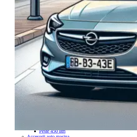
Navigație Mercedes W204
Navigație Mercedes W211
Navigație Mercedes Sprinter
Passat
Navigație Passat B5
Navigație Passat B5 5
Navigație Passat B6
Navigație Passat B7
Navigație Passat B8
Navigație Passat CC
Skoda
Navigație Skoda Fabia 1
Navigație Skoda Fabia 2
Navigație Skoda Octavia 1
Navigație Skoda Octavia 2
Navigație Skoda Octavia 3
Navigație Skoda Rapid
Navigație Skoda Superb 1
Navigație Skoda Superb 2
Navigație Toyota Avensis T25
Portbagaj Plafon Auto
Sub 350 Litri
Peste 350 Litri
Peste 450 litri
Accesorii auto masina