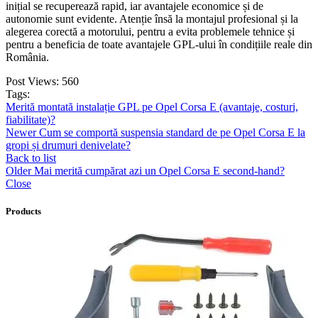
inițial se recuperează rapid, iar avantajele economice și de
autonomie sunt evidente. Atenție însă la montajul profesional și la
alegerea corectă a motorului, pentru a evita problemele tehnice și
pentru a beneficia de toate avantajele GPL-ului în condițiile reale din
România.
Post Views:
560
Tags:
Merită montată instalație GPL pe Opel Corsa E (avantaje, costuri,
fiabilitate)?
Newer
Cum se comportă suspensia standard de pe Opel Corsa E la
gropi și drumuri denivelate?
Back to list
Older
Mai merită cumpărat azi un Opel Corsa E second-hand?
Close
Products