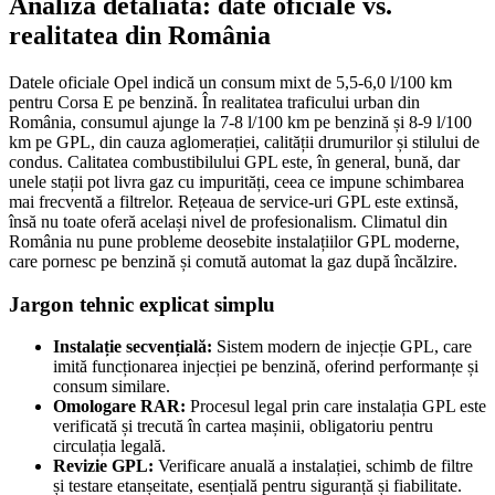
Analiză detaliată: date oficiale vs.
realitatea din România
Datele oficiale Opel indică un consum mixt de 5,5-6,0 l/100 km
pentru Corsa E pe benzină. În realitatea traficului urban din
România, consumul ajunge la 7-8 l/100 km pe benzină și 8-9 l/100
km pe GPL, din cauza aglomerației, calității drumurilor și stilului de
condus. Calitatea combustibilului GPL este, în general, bună, dar
unele stații pot livra gaz cu impurități, ceea ce impune schimbarea
mai frecventă a filtrelor. Rețeaua de service-uri GPL este extinsă,
însă nu toate oferă același nivel de profesionalism. Climatul din
România nu pune probleme deosebite instalațiilor GPL moderne,
care pornesc pe benzină și comută automat la gaz după încălzire.
Jargon tehnic explicat simplu
Instalație secvențială:
Sistem modern de injecție GPL, care
imită funcționarea injecției pe benzină, oferind performanțe și
consum similare.
Omologare RAR:
Procesul legal prin care instalația GPL este
verificată și trecută în cartea mașinii, obligatoriu pentru
circulația legală.
Revizie GPL:
Verificare anuală a instalației, schimb de filtre
și testare etanșeitate, esențială pentru siguranță și fiabilitate.