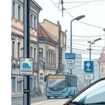
Navigatie Duster 2011
Navigatie Duster 2019
Audi
Navigatie Audi A3 8p
Navigatie Audi A4
Navigatie Audi A4 B6
Navigatie Audi A4 B7
Navigatie Audi A4 B8
Navigatie Audi A5
Navigatie Audi A6 C5
Navigatie Audi A6 C6
Navigatie Audi A6 C7
Navigatie Audi Q5
Ford
Navigație Ford Fiesta
Navigație Ford Focus 1
Navigație Ford Focus 2
Navigație Ford Focus MK3
Navigație Ford Mondeo MK3
Navigație Ford Mondeo MK4
Navigație Ford Transit
Mercedes
Navigație Mercedes C Class W203
Navigație Mercedes C Class W204
Navigație Mercedes W203