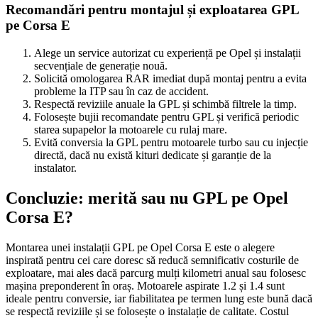
Recomandări pentru montajul și exploatarea GPL
pe Corsa E
Alege un service autorizat cu experiență pe Opel și instalații
secvențiale de generație nouă.
Solicită omologarea RAR imediat după montaj pentru a evita
probleme la ITP sau în caz de accident.
Respectă reviziile anuale la GPL și schimbă filtrele la timp.
Folosește bujii recomandate pentru GPL și verifică periodic
starea supapelor la motoarele cu rulaj mare.
Evită conversia la GPL pentru motoarele turbo sau cu injecție
directă, dacă nu există kituri dedicate și garanție de la
instalator.
Concluzie: merită sau nu GPL pe Opel
Corsa E?
Montarea unei instalații GPL pe Opel Corsa E este o alegere
inspirată pentru cei care doresc să reducă semnificativ costurile de
exploatare, mai ales dacă parcurg mulți kilometri anual sau folosesc
mașina preponderent în oraș. Motoarele aspirate 1.2 și 1.4 sunt
ideale pentru conversie, iar fiabilitatea pe termen lung este bună dacă
se respectă reviziile și se folosește o instalație de calitate. Costul