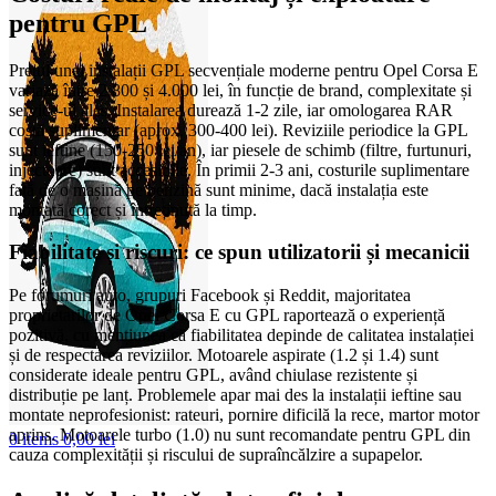
pentru GPL
Prețul unei instalații GPL secvențiale moderne pentru Opel Corsa E
variază între 2.800 și 4.000 lei, în funcție de brand, complexitate și
service-ul ales. Instalarea durează 1-2 zile, iar omologarea RAR
costă suplimentar (aprox. 300-400 lei). Reviziile periodice la GPL
sunt ieftine (150-250 lei/an), iar piesele de schimb (filtre, furtunuri,
injectoare) sunt accesibile. În primii 2-3 ani, costurile suplimentare
față de o mașină pe benzină sunt minime, dacă instalația este
montată corect și întreținută la timp.
Fiabilitate și riscuri: ce spun utilizatorii și mecanicii
Pe forumuri auto, grupuri Facebook și Reddit, majoritatea
proprietarilor de Opel Corsa E cu GPL raportează o experiență
pozitivă, cu mențiunea că fiabilitatea depinde de calitatea instalației
și de respectarea reviziilor. Motoarele aspirate (1.2 și 1.4) sunt
considerate ideale pentru GPL, având chiulase rezistente și
distribuție pe lanț. Problemele apar mai des la instalații ieftine sau
montate neprofesionist: rateuri, pornire dificilă la rece, martor motor
aprins. Motoarele turbo (1.0) nu sunt recomandate pentru GPL din
0
items
0,00
lei
cauza complexității și riscului de supraîncălzire a supapelor.