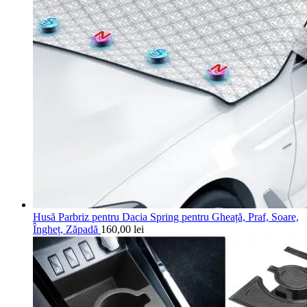
Husă Parbriz pentru Dacia Spring pentru Gheață, Praf, Soare,
Îngheț, Zăpadă
160,00
lei