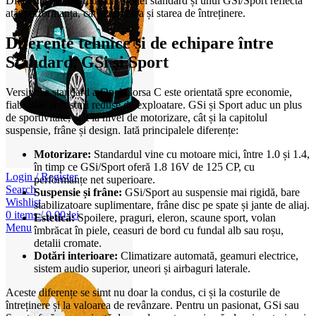
Diferența de preț între un model standard și unul GSi/Sport reflectă
atât performanța, cât și raritatea și starea de întreținere.
Diferențe tehnice și de echipare între
Standard, GSi și Sport
Versiunea standard a Opel Corsa C este orientată spre economie,
fiabilitate și costuri reduse de exploatare. GSi și Sport aduc un plus
de sportivitate, atât la nivel de motorizare, cât și la capitolul
suspensie, frâne și design. Iată principalele diferențe:
Motorizare:
Standardul vine cu motoare mici, între 1.0 și 1.4,
în timp ce GSi/Sport oferă 1.8 16V de 125 CP, cu
Login / Register
performanțe net superioare.
Search
Suspensie și frâne:
GSi/Sport au suspensie mai rigidă, bare
Wishlist
stabilizatoare suplimentare, frâne disc pe spate și jante de aliaj.
0
items
/
0,00
lei
Estetică:
Spoilere, praguri, eleron, scaune sport, volan
Menu
îmbrăcat în piele, ceasuri de bord cu fundal alb sau roșu,
detalii cromate.
Dotări interioare:
Climatizare automată, geamuri electrice,
sistem audio superior, uneori și airbaguri laterale.
Aceste diferențe se simt nu doar la condus, ci și la costurile de
întreținere și la valoarea de revânzare. Pentru un pasionat, GSi sau