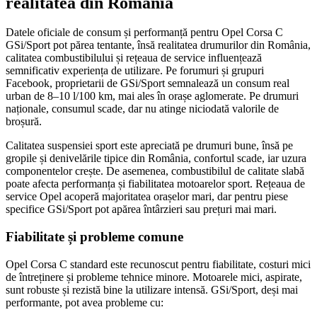
realitatea din România
Datele oficiale de consum și performanță pentru Opel Corsa C
GSi/Sport pot părea tentante, însă realitatea drumurilor din România,
calitatea combustibilului și rețeaua de service influențează
semnificativ experiența de utilizare. Pe forumuri și grupuri
Facebook, proprietarii de GSi/Sport semnalează un consum real
urban de 8–10 l/100 km, mai ales în orașe aglomerate. Pe drumuri
naționale, consumul scade, dar nu atinge niciodată valorile de
broșură.
Calitatea suspensiei sport este apreciată pe drumuri bune, însă pe
gropile și denivelările tipice din România, confortul scade, iar uzura
componentelor crește. De asemenea, combustibilul de calitate slabă
poate afecta performanța și fiabilitatea motoarelor sport. Rețeaua de
service Opel acoperă majoritatea orașelor mari, dar pentru piese
specifice GSi/Sport pot apărea întârzieri sau prețuri mai mari.
Fiabilitate și probleme comune
Opel Corsa C standard este recunoscut pentru fiabilitate, costuri mici
de întreținere și probleme tehnice minore. Motoarele mici, aspirate,
sunt robuste și rezistă bine la utilizare intensă. GSi/Sport, deși mai
performante, pot avea probleme cu: