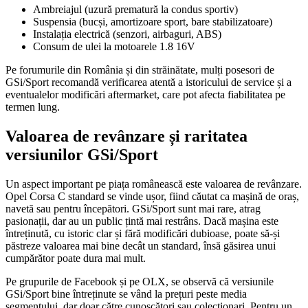
Ambreiajul (uzură prematură la condus sportiv)
Suspensia (bucși, amortizoare sport, bare stabilizatoare)
Instalația electrică (senzori, airbaguri, ABS)
Consum de ulei la motoarele 1.8 16V
Pe forumurile din România și din străinătate, mulți posesori de
GSi/Sport recomandă verificarea atentă a istoricului de service și a
eventualelor modificări aftermarket, care pot afecta fiabilitatea pe
termen lung.
Valoarea de revânzare și raritatea
versiunilor GSi/Sport
Un aspect important pe piața românească este valoarea de revânzare.
Opel Corsa C standard se vinde ușor, fiind căutat ca mașină de oraș,
navetă sau pentru începători. GSi/Sport sunt mai rare, atrag
pasionații, dar au un public țintă mai restrâns. Dacă mașina este
întreținută, cu istoric clar și fără modificări dubioase, poate să-și
păstreze valoarea mai bine decât un standard, însă găsirea unui
cumpărător poate dura mai mult.
Pe grupurile de Facebook și pe OLX, se observă că versiunile
GSi/Sport bine întreținute se vând la prețuri peste media
segmentului, dar doar către cunoscători sau colecționari. Pentru un