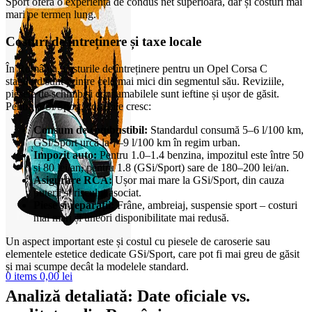
Sport oferă o experiență de condus net superioară, dar și costuri mai
mari pe termen lung.
Costuri de întreținere și taxe locale
În România, costurile de întreținere pentru un Opel Corsa C
standard sunt printre cele mai mici din segmentul său. Reviziile,
piesele de schimb și consumabilele sunt ieftine și ușor de găsit.
Pentru GSi/Sport, costurile cresc:
Consum de combustibil:
Standardul consumă 5–6 l/100 km,
GSi/Sport urcă la 7–9 l/100 km în regim urban.
Impozit auto:
Pentru 1.0–1.4 benzina, impozitul este între 50
și 80 lei/an, pentru 1.8 (GSi/Sport) sare de 180–200 lei/an.
Asigurare RCA:
Ușor mai mare la GSi/Sport, din cauza
puterii și riscului asociat.
Piese și reparații:
Frâne, ambreiaj, suspensie sport – costuri
mai mari și uneori disponibilitate mai redusă.
Un aspect important este și costul cu piesele de caroserie sau
elementele estetice dedicate GSi/Sport, care pot fi mai greu de găsit
și mai scumpe decât la modelele standard.
0
items
0,00
lei
Analiză detaliată: Date oficiale vs.