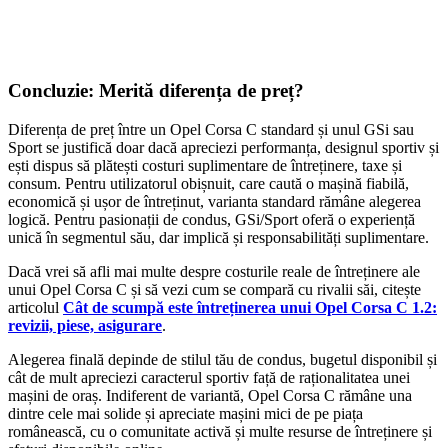
Concluzie: Merită diferența de preț?
Diferența de preț între un Opel Corsa C standard și unul GSi sau
Sport se justifică doar dacă apreciezi performanța, designul sportiv și
ești dispus să plătești costuri suplimentare de întreținere, taxe și
consum. Pentru utilizatorul obișnuit, care caută o mașină fiabilă,
economică și ușor de întreținut, varianta standard rămâne alegerea
logică. Pentru pasionații de condus, GSi/Sport oferă o experiență
unică în segmentul său, dar implică și responsabilități suplimentare.
Dacă vrei să afli mai multe despre costurile reale de întreținere ale
unui Opel Corsa C și să vezi cum se compară cu rivalii săi, citește
articolul
Cât de scumpă este întreținerea unui Opel Corsa C 1.2:
revizii, piese, asigurare
.
Alegerea finală depinde de stilul tău de condus, bugetul disponibil și
cât de mult apreciezi caracterul sportiv față de raționalitatea unei
mașini de oraș. Indiferent de variantă, Opel Corsa C rămâne una
dintre cele mai solide și apreciate mașini mici de pe piața
românească, cu o comunitate activă și multe resurse de întreținere și