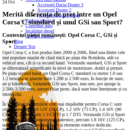
24
Oct
Accesorii Dacia Duster 3
Accesorii Duster 2
Merită diferența de preț între un Opel
Accesorii Dacia Jogger
Parfum masina
Corsa C standard și unul GSi sau Sport?
Copertine auto
Incalzitor diesel
Contextul pieței românești: Opel Corsa C, GSi și
Antifurt masina
Sport
Blog
Despre Noi
Opel Corsa C a fost produs între 2000 și 2006, fiind una dintre cele
mai populare mașini de clasă mică pe piața din România, atât ca
vehicul nou, cât și ca second hand. Versiunile standard, GSi și Sport
se diferențiază semnificativ la nivel de motorizare, dotări și prețuri.
Pe piața second hand, un Opel Corsa C standard cu motor 1.0 sau
1.2 benzina se găsește între 1.200 și 2.500 euro, în funcție de stare,
an și kilometraj. Variantele GSi sau Sport, mai rare, pot ajunge la
2.500–3.500 euro, uneori chiar peste, dacă sunt bine întreținute și cu
istoric clar.
În România, motorizările cele mai răspândite pentru Corsa C sunt
cele pe benzină: 1.0 12V (58 CP), 1.2 16V (75 CP), 1.4 16V (90
CP), dar și dieselurile 1.3 CDTI și 1.7 DTI. Versiunile GSi și Sport
vin de regulă cu motoare mai puternice, precum 1.8 16V (125 CP),
suspensii sport, frâne mai bune și elemente estetice dedicate.