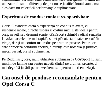
utilizator obișnuit, diferența de preț nu se justifică întotdeauna, mai
ales dacă nu valorifică performanțele suplimentare.
Experiența de condus: confort vs. sportivitate
Corsa C standard oferă o experiență de condus relaxată, cu
suspensie moale, direcție ușoară și costuri mici. Este ideală pentru
oraș, navetă sau drumuri scurte. GSi/Sport schimbă radical senzația
la volan: accelerație mai rapidă, sunet plăcut, stabilitate crescută în
viraje, dar și un confort mai redus pe drumuri proaste. Pentru cei
care apreciază condusul sportiv, diferența este notabilă și justifică,
măcar parțial, prețul suplimentar.
Pe Reddit și Quora, mulți utilizatori subliniază că GSi/Sport nu sunt
mașini de familie sau pentru navetă zilnică pe drumuri proaste, ci
mai degrabă jucării pentru weekend sau pentru tineri entuziaști.
Carousel de produse recomandate pentru
Opel Corsa C