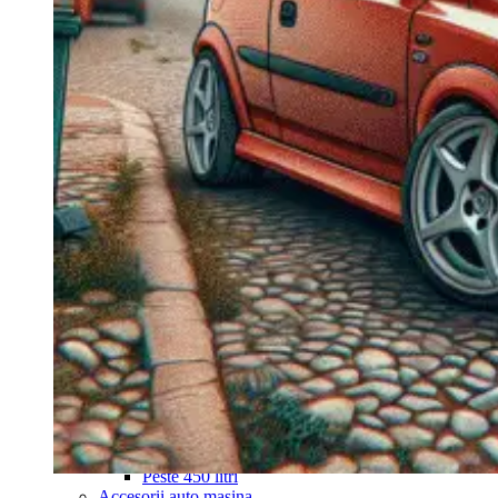
Navigație Mercedes W204
Navigație Mercedes W211
Navigație Mercedes Sprinter
Passat
Navigație Passat B5
Navigație Passat B5 5
Navigație Passat B6
Navigație Passat B7
Navigație Passat B8
Navigație Passat CC
Skoda
Navigație Skoda Fabia 1
Navigație Skoda Fabia 2
Navigație Skoda Octavia 1
Navigație Skoda Octavia 2
Navigație Skoda Octavia 3
Navigație Skoda Rapid
Navigație Skoda Superb 1
Navigație Skoda Superb 2
Navigație Toyota Avensis T25
Portbagaj Plafon Auto
Sub 350 Litri
Peste 350 Litri
Peste 450 litri
Accesorii auto masina