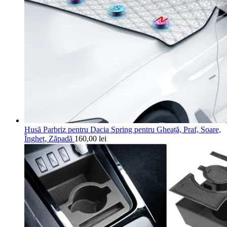
Husă Parbriz pentru Dacia Spring pentru Gheață, Praf, Soare,
Îngheț, Zăpadă
160,00
lei