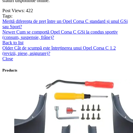
sfaturi disponibile online.
Post Views:
422
Tags:
Merită diferența de preț între un Opel Corsa C standard și unul GSi
sau Sport?
Newer
Cum se comportă Opel Corsa C GSi la condus sportiv
(consum, suspensie, frâne)?
Back to list
Older
Cât de scumpă este întreținerea unui Opel Corsa C 1.2
(revizii, piese, asigurare)?
Close
Products