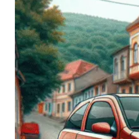
Navigatie Duster 2011
Navigatie Duster 2019
Audi
Navigatie Audi A3 8p
Navigatie Audi A4
Navigatie Audi A4 B6
Navigatie Audi A4 B7
Navigatie Audi A4 B8
Navigatie Audi A5
Navigatie Audi A6 C5
Navigatie Audi A6 C6
Navigatie Audi A6 C7
Navigatie Audi Q5
Ford
Navigație Ford Fiesta
Navigație Ford Focus 1
Navigație Ford Focus 2
Navigație Ford Focus MK3
Navigație Ford Mondeo MK3
Navigație Ford Mondeo MK4
Navigație Ford Transit
Mercedes
Navigație Mercedes C Class W203
Navigație Mercedes C Class W204
Navigație Mercedes W203