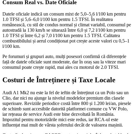
Consum Real vs. Date Oficiale
Datele oficiale indică un consum mixt de 5,0–5,6 l/100 km pentru
1.0 TFSI și 5,6–6,0 l/100 km pentru 1.5 TFSI. În realitatea
românească, cu stil de condus normal și climat variabil, consumul pe
autostradă la 130 km/h se situează între 6,0 și 7,2 l/100 km pentru
1.0 TFSI și între 6,2 și 7,0 l/100 km pentru 1.5 TFSI. Calitatea
combustibilului și aerul condiționat pot crește aceste valori cu 0,5–1
l/100 km.
Pe forumuri și grupuri auto, mulți posesori confirmă că diferențele
față de datele oficiale sunt moderate, dar în oraș sau la viteze mari
consumul poate crește rapid, mai ales cu motorul de 2.0 TFSI.
Costuri de Întreținere și Taxe Locale
Audi A1 Mk2 nu este la fel de ieftin de întreținut ca un Polo sau un
Clio, dar nici nu ajunge la nivelul modelelor premium din clasele
superioare. Reviziile periodice costă între 800 și 1.200 lei/an, piesele
de schimb sunt accesibile datorită platformei comune cu VW Polo,
iar rețeaua de service Audi este bine dezvoltată în România.
Impozitul pentru motorizările mici este redus, iar RCA-ul este
influențat mai mult de vârsta șoferului decât de valoarea mașinii.