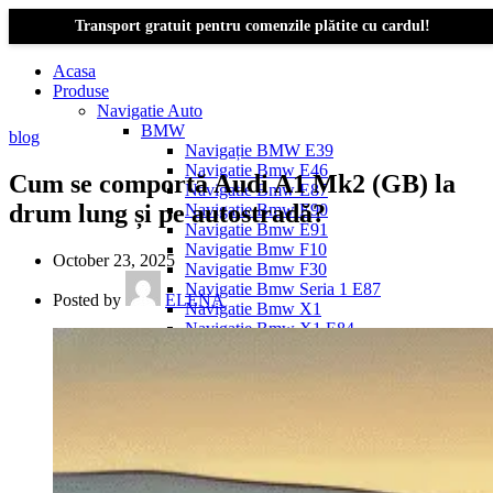
Transport gratuit pentru comenzile plătite cu cardul!
Acasa
Produse
Navigatie Auto
BMW
blog
Navigație BMW E39
Navigatie Bmw E46
Cum se comportă Audi A1 Mk2 (GB) la
Navigatie Bmw E87
drum lung și pe autostradă?
Navigatie Bmw E90
Navigatie Bmw E91
Navigatie Bmw F10
October 23, 2025
Navigatie Bmw F30
Navigatie Bmw Seria 1 E87
Posted by
ELENA
Navigatie Bmw X1
Navigatie Bmw X1 E84
Navigatie BMW X3
Navigatie BMW X3 E83
Navigatie BMW X3 f25
Dacia Logan
Navigație Dacia Logan 1 (2004–2012)
Navigație Dacia Logan 2 (2012–2020)
Navigație Dacia Logan 3 (2020–Prezent)
Dacia Duster