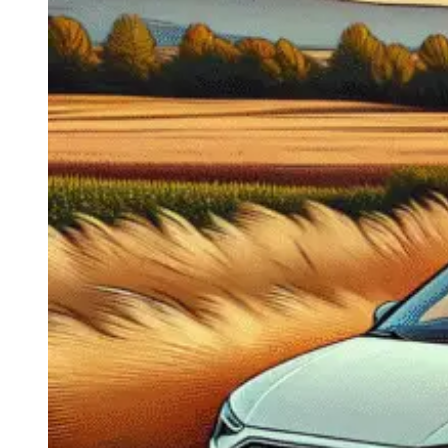
Navigatie Duster 2011
Navigatie Duster 2019
Audi
Navigatie Audi A3 8p
Navigatie Audi A4
Navigatie Audi A4 B6
Navigatie Audi A4 B7
Navigatie Audi A4 B8
Navigatie Audi A5
Navigatie Audi A6 C5
Navigatie Audi A6 C6
Navigatie Audi A6 C7
Navigatie Audi Q5
Ford
Navigație Ford Fiesta
Navigație Ford Focus 1
Navigație Ford Focus 2
Navigație Ford Focus MK3
Navigație Ford Mondeo MK3
Navigație Ford Mondeo MK4
Navigație Ford Transit
Mercedes
Navigație Mercedes C Class W203
Navigație Mercedes C Class W204
Navigație Mercedes W203