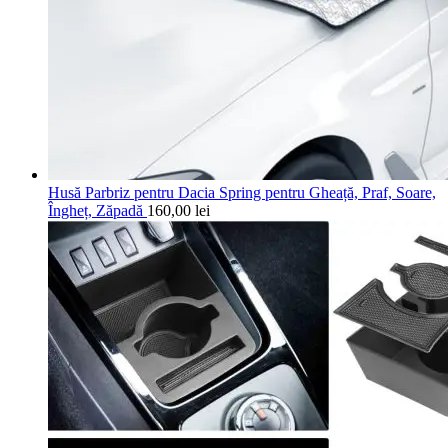
Husă Parbriz pentru Dacia Spring pentru Gheață, Praf, Soare,
Îngheț, Zăpadă
160,00
lei