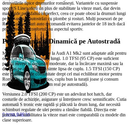
denivelările tipice drumurilor românești. Variantele cu suspensie
sport (S Line) oferă un plus de stabilitate la viteze mari, dar devin
mai rigide pe asfaltul imperfect, ceea ce poate obosi la drumuri lungi
pe DN-uri sau autostrăzi cu plombe și rosturi. Mulți posesori de pe
Reddit și forumuri auto recomandă evitarea jantelor de 18 inch dacă
prioritatea este confortul, nu aspectul sportiv.
Performanță și Dinamică pe Autostradă
Motorizările pe benzină de la Audi A1 Mk2 sunt adaptate atât pentru
oraș, cât și pentru drumuri lungi. 1.0 TFSI (95 CP) este suficient
pentru navetă și deplasări moderate, dar la încărcare maximă sau la
depășiri pe autostradă se simte lipsa de cuplu. 1.5 TFSI (150 CP)
este considerat de comunitate drept cel mai echilibrat motor pentru
România: sprinten, silențios, cuplu bun la turații joase și consum
rezonabil (6,0–6,5 l/100 km real pe autostradă).
Versiunea 2.0 TFSI (200 CP) este un adevărat hot hatch, dar
costurile de achiziție, asigurare și întreținere cresc semnificativ. Cutia
automată S tronic este rapidă și plăcută la drum lung, dar necesită
schimburi regulate de ulei pentru a rămâne fiabilă. Direcția este
0
items
0,00
lei
precisă, iar stabilitatea la viteze mari este comparabilă cu modele din
clase superioare.