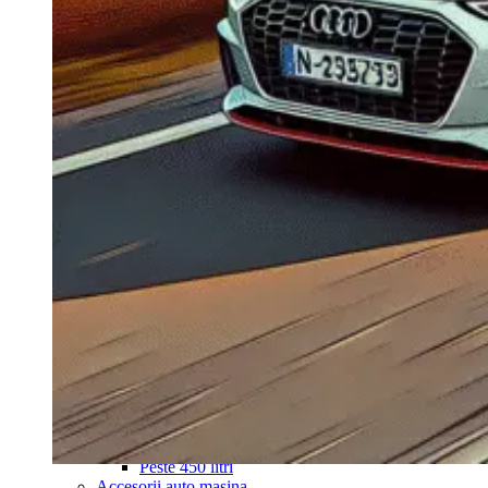
Navigație Mercedes W204
Navigație Mercedes W211
Navigație Mercedes Sprinter
Passat
Navigație Passat B5
Navigație Passat B5 5
Navigație Passat B6
Navigație Passat B7
Navigație Passat B8
Navigație Passat CC
Skoda
Navigație Skoda Fabia 1
Navigație Skoda Fabia 2
Navigație Skoda Octavia 1
Navigație Skoda Octavia 2
Navigație Skoda Octavia 3
Navigație Skoda Rapid
Navigație Skoda Superb 1
Navigație Skoda Superb 2
Navigație Toyota Avensis T25
Portbagaj Plafon Auto
Sub 350 Litri
Peste 350 Litri
Peste 450 litri
Accesorii auto masina