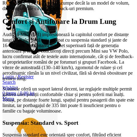
RCA-ul și CASCO sunt mai scumpe decât la un model de volum,
dar comparabile cu alte hatchback-uri premium.
Confort și Antifonare la Drum Lung
Audi A1 Mk2 (GB) impresionează la capitolul confort pe distanțe
lungi, mai ales dacă este echipat cu suspensia standard și jante de
16–17 inch. Antifonarea este net superioară față de generația
anterioară și față de concurenți direcți precum Mini sau VW Polo,
lucru confirmat atât de testele auto internaționale, cât și de feedback-
ul proprietarilor români de pe forumuri și grupuri Facebook. La
viteze de autostradă (130–140 km/h), zgomotul de rulare și cel
aerodinamic rămân la un nivel civilizat, fără să devină obositoare pe
Login / Register
termen lung.
Search
Wishlist
Scaunele oferă un suport lateral decent, iar reglajele multiple permit
0
items
/
0,00
lei
găsirea unei poziții confortabile chiar și pentru șoferii mai înalți.
Menu
Totuși, pe distanțe foarte lungi, spațiul pentru pasagerii din spate este
limitat, iar portbagajul de 335 litri poate fi insuficient pentru o
familie cu bagaje voluminoase.
Suspensia: Standard vs. Sport
Suspensia standard este orientată spre confort, filtrând eficient