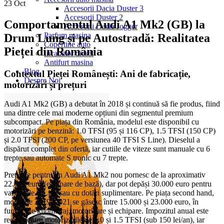
23
Oct
Accesorii Dacia Duster 3
Accesorii Duster 2
Comportamentul Audi A1 Mk2 (GB) la
Accesorii Dacia Jogger
Parfum masina
Drum Lung și pe Autostradă: Realitatea
Copertine auto
Pieței din România
Incalzitor diesel
Antifurt masina
Blog
Contextul Pieței Românești: Ani de fabricație,
Despre Noi
motorizări și prețuri
Audi A1 Mk2 (GB) a debutat în 2018 și continuă să fie produs, fiind
una dintre cele mai moderne opțiuni din segmentul premium
subcompact. Pe piața din România, modelul este disponibil cu
motorizări pe benzină: 1.0 TFSI (95 și 116 CP), 1.5 TFSI (150 CP)
și 2.0 TFSI (200 CP, pe versiunea 40 TFSI S Line). Dieselul a
dispărut complet din ofertă, iar cutiile de viteze sunt manuale cu 6
trepte sau automate S tronic cu 7 trepte.
Prețurile pentru un Audi A1 Mk2 nou pornesc de la aproximativ
22.000 euro (echipare de bază), dar pot depăși 30.000 euro pentru
variantele S Line sau cu dotări suplimentare. Pe piața second hand,
modelele 2019–2021 se găsesc între 15.000 și 23.000 euro, în
funcție de kilometraj, motorizare și echipare. Impozitul anual este
redus pentru motorizările de 1.0 și 1.5 TFSI (sub 150 lei/an), iar