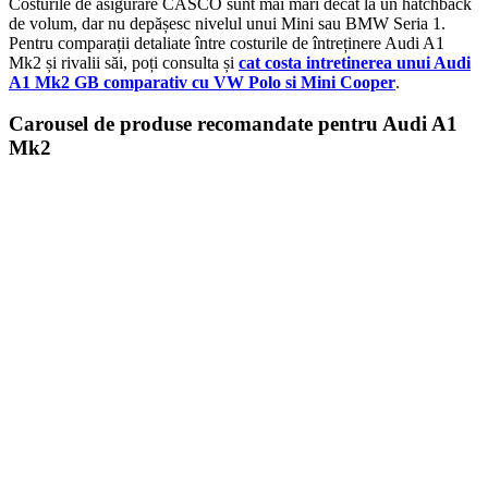
Costurile de asigurare CASCO sunt mai mari decât la un hatchback
de volum, dar nu depășesc nivelul unui Mini sau BMW Seria 1.
Pentru comparații detaliate între costurile de întreținere Audi A1
Mk2 și rivalii săi, poți consulta și
cat costa intretinerea unui Audi
A1 Mk2 GB comparativ cu VW Polo si Mini Cooper
.
Carousel de produse recomandate pentru Audi A1
Mk2
Cotieră pentru Dacia Duster II...
390,46
lei
ADD TO CART