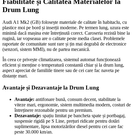
Fiabilitate și Calitatea Materialelor la
Drum Lung
Audi A1 Mk2 (GB) folosește materiale de calitate în habitaclu, cu
plastice moi pe bord și inserții moderne. Pe termen lung, uzura este
minimă dacă mașina este întreținută corect. Caroseria rezistă bine la
rugină, iar vopseaua are o calitate peste media clasei. Problemele
raportate de comunitate sunt rare și țin mai degrabă de electronice
(senzori, sistem MMI), nu de partea mecanică.
În ceea ce privește climatizarea, sistemul automat funcționează
eficient și menține o temperatură constantă chiar și la drum lung,
aspect apreciat de familiile tinere sau de cei care fac naveta pe
distanțe mari.
Avantaje și Dezavantaje la Drum Lung
Avantaje:
antifonare bună, consum decent, stabilitate la
viteze mari, ergonomie, sistem multimedia modern, costuri de
întreținere rezonabile pentru un premium.
Dezavantaje:
spațiu limitat pe bancheta spate și portbagaj,
suspensie rigidă pe S Line, prețuri ridicate pentru dotări
suplimentare, lipsa motorizărilor diesel pentru cei care fac
peste 30.000 km/an.