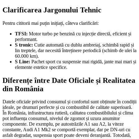
Clarificarea Jargonului Tehnic
Pentru cititorii mai puțin inițiați, câteva clarificări:
TFSI:
Motor turbo pe benzină cu injecție directă, eficient și
performant.
S tronic:
Cutie automată cu dublu ambreiaj, schimbă rapid și
lin treptele, dar necesită întreținere periodică (schimb de ulei la
60.000 km).
S Line:
Pachet sport cu suspensie mai rigidă, jante mai mari și
elemente estetice specifice.
Diferențe între Date Oficiale și Realitatea
din România
Datele oficiale privind consumul și confortul sunt obținute în condiții
ideale, pe drumuri perfecte și cu combustibil de calitate superioară.
În România, infrastructura rutieră, calitatea combustibilului și clima
pot influența consumul, nivelul de zgomot și uzura anumitor
componente. De exemplu, pe autostrăzile A1 sau A2, la viteze
constante, Audi A1 Mk2 se comportă exemplar, dar pe DN-uri cu
asfalt degradat, suspensia sport poate deveni deranjantă. Totodată,