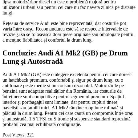
lipsa motorizărilor diesel nu este o problemă majoră pentru
utilizatorii urbani sau pentru cei care nu fac naveta zilnică pe distanțe
lungi.
Rețeaua de service Audi este bine reprezentată, dar costurile pot
varia între orașe. Recomandarea este să se respecte intervalele de
revizie și să se folosească doar piese originale sau omologate pentru
a menține fiabilitatea și confortul la drum lung.
Concluzie: Audi A1 Mk2 (GB) pe Drum
Lung și Autostradă
Audi A1 Mk2 (GB) este o alegere excelentă pentru cei care doresc
un hatchback premium, confortabil și sigur pe drum lung, cu o
antifonare peste medie și un consum rezonabil. Motorizările pe
benzină sunt adaptate realităților din România, iar costurile de
întreținere sunt competitive pentru segmentul premium. Spațiul
interior și portbagajul sunt limitate, dar pentru cupluri tinere,
navetiști sau familii mici, A1 Mk2 rămâne o opțiune rafinată și
plăcută la drum lung. Pentru cei care caută un compromis între oraș
și autostradă, 1.5 TFSI cu S tronic și suspensie standard reprezintă
probabil cea mai echilibrată configurație.
Post Views:
321