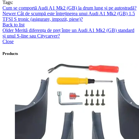
Tags:
Cum se comportă Audi A1 Mk2 (GB) la drum lung și pe autostradă?
Newer
Cât de scumpă este întreținerea unui Audi A1 Mk2 (GB) 1.5
TFSI S tronic (asigurare, impozit, piese)?
Back to list
Older
Merită diferența de preț între un Audi A1 Mk2 (GB) standard
și unul S-line sau Citycarver?
Close
Products