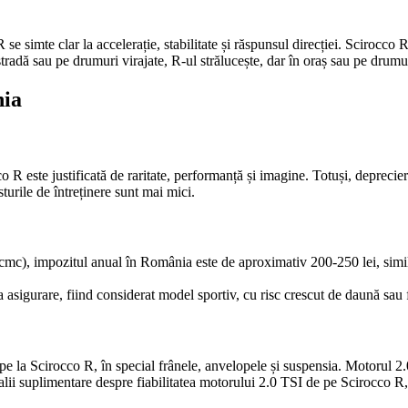
e simte clar la accelerație, stabilitate și răspunsul direcției. Scirocco 
radă sau pe drumuri virajate, R-ul strălucește, dar în oraș sau pe drumur
nia
o R este justificată de raritate, performanță și imagine. Totuși, deprecier
urile de întreținere sunt mai mici.
c), impozitul anual în România este de aproximativ 200-250 lei, simil
 asigurare, fiind considerat model sportiv, cu risc crescut de daună sau f
la Scirocco R, în special frânele, anvelopele și suspensia. Motorul 2.0 T
talii suplimentare despre fiabilitatea motorului 2.0 TSI de pe Scirocco