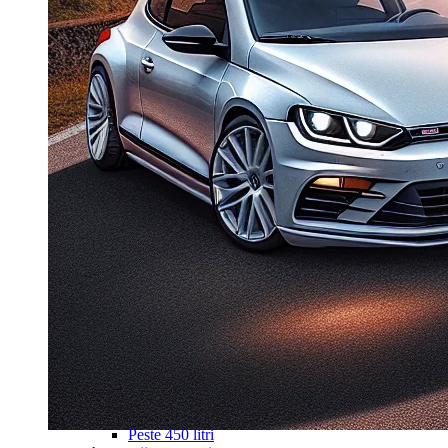
Navigație Mercedes W203
Navigație Mercedes W204
Navigație Mercedes W211
Navigație Mercedes Sprinter
Passat
Navigație Passat B5
Navigație Passat B5 5
Navigație Passat B6
Navigație Passat B7
Navigație Passat B8
Navigație Passat CC
Skoda
Navigație Skoda Fabia 1
Navigație Skoda Fabia 2
Navigație Skoda Octavia 1
Navigație Skoda Octavia 2
Navigație Skoda Octavia 3
Navigație Skoda Rapid
Navigație Skoda Superb 1
Navigație Skoda Superb 2
Navigație Toyota Avensis T25
Portbagaj Plafon Auto
Sub 350 Litri
Peste 350 Litri
Peste 450 litri