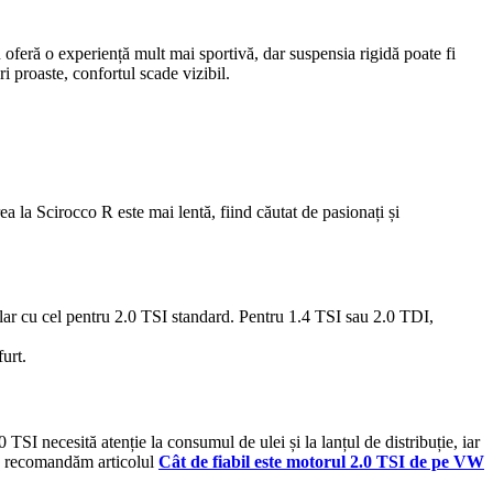
R oferă o experiență mult mai sportivă, dar suspensia rigidă poate fi
i proaste, confortul scade vizibil.
ea la Scirocco R este mai lentă, fiind căutat de pasionați și
ar cu cel pentru 2.0 TSI standard. Pentru 1.4 TSI sau 2.0 TDI,
urt.
SI necesită atenție la consumul de ulei și la lanțul de distribuție, iar
 R, recomandăm articolul
Cât de fiabil este motorul 2.0 TSI de pe VW