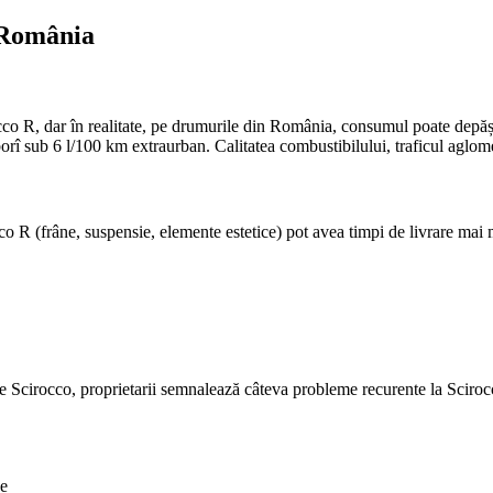
 România
cco R, dar în realitate, pe drumurile din România, consumul poate depă
orî sub 6 l/100 km extraurban. Calitatea combustibilului, traficul aglom
 R (frâne, suspensie, elemente estetice) pot avea timpi de livrare mai ma
cirocco, proprietarii semnalează câteva probleme recurente la Sciroc
ce