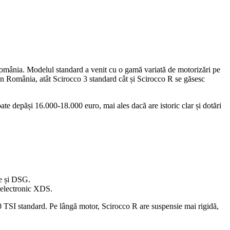
România. Modelul standard a venit cu o gamă variată de motorizări pe
 În România, atât Scirocco 3 standard cât și Scirocco R se găsesc
te depăși 16.000-18.000 euro, mai ales dacă are istoric clar și dotări
e și DSG.
l electronic XDS.
0 TSI standard. Pe lângă motor, Scirocco R are suspensie mai rigidă,