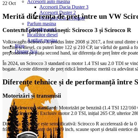
Accesorii auto masina
22
Oct
Accesorii Dacia Duster 3
Accesorii Duster 2
Merită diferența de preț între un VW Scir
Accesorii Dacia Jogger
Parfum masina
Copertine auto
Contextul pieței românești: Scirocco 3 și Scirocco R
Incalzitor diesel
Antifurt masina
Volkswagen Scirocco 3, produs între 2008 și 2017, a fost unul dintre 
Blog
benzină și diesel, cu puteri între 122 și 210 CP, iar vârful de gamă a
Despre Noi
preponderent pe piața second hand, iar diferența de preț între ele poate
În 2024, un Scirocco 3 standard cu motor 1.4 TSI sau 2.0 TDI se vinde 
bogate. Aceste diferențe de preț ridică întrebarea: merită cu adevărat s
Diferențe tehnice și de performanță între S
Motorizări și transmisii
Scirocco 3 standard:
Motorizări pe benzină (1.4 TSI 122/160 
Scirocco R:
Exclusiv motor 2.0 TSI, inițial 265 CP, ulterior 2
Diferența de putere este semnificativă: Scirocco R accelerează de la 
frâne superioare, jante de 18-19 inch, scaune sport și detalii estetice di