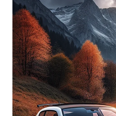
Dacia Duster
Navigatie Duster 2011
Navigatie Duster 2019
Audi
Navigatie Audi A3 8p
Navigatie Audi A4
Navigatie Audi A4 B6
Navigatie Audi A4 B7
Navigatie Audi A4 B8
Navigatie Audi A5
Navigatie Audi A6 C5
Navigatie Audi A6 C6
Navigatie Audi A6 C7
Navigatie Audi Q5
Ford
Navigație Ford Fiesta
Navigație Ford Focus 1
Navigație Ford Focus 2
Navigație Ford Focus MK3
Navigație Ford Mondeo MK3
Navigație Ford Mondeo MK4
Navigație Ford Transit
Mercedes
Navigație Mercedes C Class W203
Navigație Mercedes C Class W204