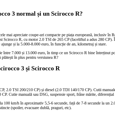
occo 3 normal și un Scirocco R?
cele mai apreciate coupe-uri compacte pe piața europeană, inclusiv în 
 fost Scirocco R, cu motor 2.0 TSI de 265 CP (faceliftul a adus 280 CP).
 ajunge și la 5.000-8.000 euro, în funcție de an, kilometraj și stare.
între 7.000 și 13.000 euro, în timp ce un Scirocco R bine întreținut poa
ă plătești în plus pentru versiunea R?
cirocco 3 și Scirocco R
CP, 2.0 TSI 200/210 CP) și diesel (2.0 TDI 140/170 CP). Cutii manual
80 CP. Cutie manuală sau DSG, suspensie sport, frâne mărite, diferenția
0 la 100 km/h în aproximativ 5,5-6 secunde, față de 7-8 secunde la un 2.
stincte (spoiler, evacuare dublă, praguri, etc).