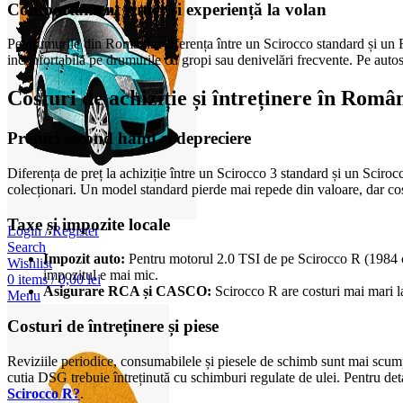
Comportament rutier și experiență la volan
Pe drumurile din România, diferența între un Scirocco standard și un R s
inconfortabilă pe drumurile cu gropi sau denivelări frecvente. Pe autost
Costuri de achiziție și întreținere în Româ
Prețuri second hand și depreciere
Diferența de preț la achiziție între un Scirocco 3 standard și un Scirocc
colecționari. Un model standard pierde mai repede din valoare, dar cost
Taxe și impozite locale
Login / Register
Search
Impozit auto:
Pentru motorul 2.0 TSI de pe Scirocco R (1984 cm
Wishlist
impozitul e mai mic.
0
items
/
0,00
lei
Asigurare RCA și CASCO:
Scirocco R are costuri mai mari la
Menu
Costuri de întreținere și piese
Reviziile periodice, consumabilele și piesele de schimb sunt mai scumpe 
cutia DSG trebuie întreținută cu schimburi regulate de ulei. Pentru de
Scirocco R?
.