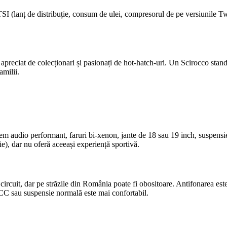
TSI (lanț de distribuție, consum de ulei, compresorul de pe versiunile T
apreciat de colecționari și pasionați de hot-hatch-uri. Un Scirocco standa
amilii.
em audio performant, faruri bi-xenon, jante de 18 sau 19 inch, suspensie s
e), dar nu oferă aceeași experiență sportivă.
rcuit, dar pe străzile din România poate fi obositoare. Antifonarea este
DCC sau suspensie normală este mai confortabil.