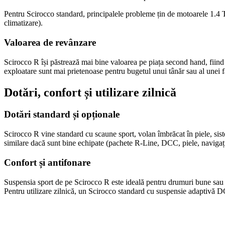
Pentru Scirocco standard, principalele probleme țin de motoarele 1.4 
climatizare).
Valoarea de revânzare
Scirocco R își păstrează mai bine valoarea pe piața second hand, fiind 
exploatare sunt mai prietenoase pentru bugetul unui tânăr sau al unei f
Dotări, confort și utilizare zilnică
Dotări standard și opționale
Scirocco R vine standard cu scaune sport, volan îmbrăcat în piele, sist
similare dacă sunt bine echipate (pachete R-Line, DCC, piele, navigați
Confort și antifonare
Suspensia sport de pe Scirocco R este ideală pentru drumuri bune sau ci
Pentru utilizare zilnică, un Scirocco standard cu suspensie adaptivă 