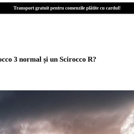
Transport gratuit pentru comenzile plătite cu cardul!
occo 3 normal și un Scirocco R?