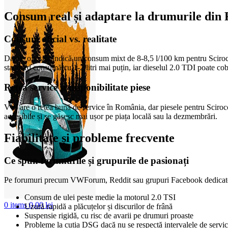
Consum real și adaptare la drumurile din
Consum oficial vs. realitate
Datele oficiale indică un consum mixt de 8-8,5 l/100 km pentru Sciro
standard consumă cu 1-2 litri mai puțin, iar dieselul 2.0 TDI poate cob
Rețea service și disponibilitate piese
VW are o rețea bună de service în România, dar piesele pentru Scirocco
accesibile și se găsesc mai ușor pe piața locală sau la dezmembrări.
Fiabilitate și probleme frecvente
Ce spun forumurile și grupurile de pasionați
Pe forumuri precum VWForum, Reddit sau grupuri Facebook dedicate S
Consum de ulei peste medie la motorul 2.0 TSI
0
items
0,00
lei
Uzură rapidă a plăcuțelor și discurilor de frână
Suspensie rigidă, cu risc de avarii pe drumuri proaste
Probleme la cutia DSG dacă nu se respectă intervalele de servi