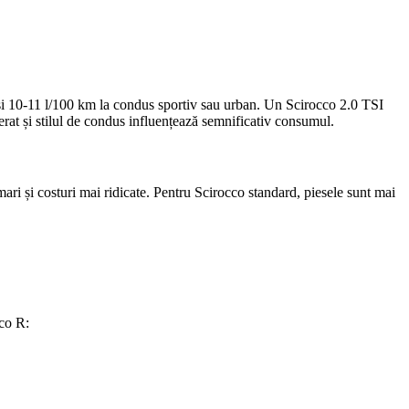
și 10-11 l/100 km la condus sportiv sau urban. Un Scirocco 2.0 TSI
erat și stilul de condus influențează semnificativ consumul.
ri și costuri mai ridicate. Pentru Scirocco standard, piesele sunt mai
co R: