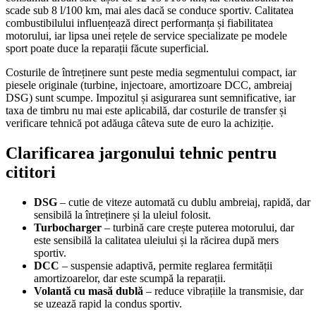
scade sub 8 l/100 km, mai ales dacă se conduce sportiv. Calitatea
combustibilului influențează direct performanța și fiabilitatea
motorului, iar lipsa unei rețele de service specializate pe modele
sport poate duce la reparații făcute superficial.
Costurile de întreținere sunt peste media segmentului compact, iar
piesele originale (turbine, injectoare, amortizoare DCC, ambreiaj
DSG) sunt scumpe. Impozitul și asigurarea sunt semnificative, iar
taxa de timbru nu mai este aplicabilă, dar costurile de transfer și
verificare tehnică pot adăuga câteva sute de euro la achiziție.
Clarificarea jargonului tehnic pentru
cititori
DSG
– cutie de viteze automată cu dublu ambreiaj, rapidă, dar
sensibilă la întreținere și la uleiul folosit.
Turbocharger
– turbină care crește puterea motorului, dar
este sensibilă la calitatea uleiului și la răcirea după mers
sportiv.
DCC
– suspensie adaptivă, permite reglarea fermității
amortizoarelor, dar este scumpă la reparații.
Volantă cu masă dublă
– reduce vibrațiile la transmisie, dar
se uzează rapid la condus sportiv.