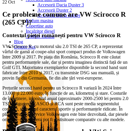
22
Oct
Accesorii Dacia Duster 3
Accesorii Duster 2
Ce probleme comune are VW Scirocco R
Accesorii Dacia Jogger
Parfum masina
(265 CP)?
Copertine auto
Incalzitor diesel
Contextul pieței românești pentru VW Scirocco R
Antifurt masina
Blog
VW Scirocco R, cu motorul său 2.0 TSI de 265 CP, a reprezentat
Despre Noi
vârful de gamă al coupe-ului sport compact produs de Volkswagen
între 2009 și 2017. Pe piața din România, Scirocco R este căutat
pentru performanțele sale, dar și pentru imaginea distinctă față de un
Golf GTI. Majoritatea exemplarelor disponibile la second hand sunt
fabricate între 2010 și 2017, cu transmisie DSG sau manuală, și
provin fie din Germania, fie din alte țări vest-europene.
Prețurile second hand pentru un Scirocco R variază în 2024 între
13.000 și 22.000 euro, în funcție de an, kilometraj și stare. Costurile
de întreținere, impozitul anual (aproximativ 2000-2500 lei pentru 2.0
TSI), asigurarea CASCO și RCA sunt peste media segmentului
compact, reflectând caracterul sportiv și performanțele ridicate. În
plus, rețeaua de service Volkswagen este bine dezvoltată, dar piesele
originale și manopera pot fi costisitoare comparativ cu alte modele.