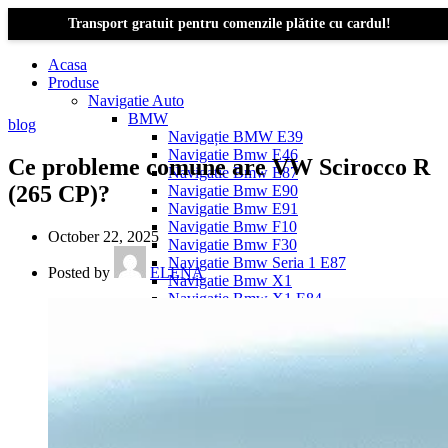
Transport gratuit pentru comenzile plătite cu cardul!
Acasa
Produse
Navigatie Auto
BMW
blog
Navigație BMW E39
Navigatie Bmw E46
Ce probleme comune are VW Scirocco R
Navigatie Bmw E87
(265 CP)?
Navigatie Bmw E90
Navigatie Bmw E91
Navigatie Bmw F10
October 22, 2025
Navigatie Bmw F30
Navigatie Bmw Seria 1 E87
Posted by
ELENA
Navigatie Bmw X1
Navigatie Bmw X1 E84
Navigatie BMW X3
Navigatie BMW X3 E83
Navigatie BMW X3 f25
Dacia Logan
Navigație Dacia Logan 1 (2004–2012)
Navigație Dacia Logan 2 (2012–2020)
Navigație Dacia Logan 3 (2020–Prezent)
Dacia Duster