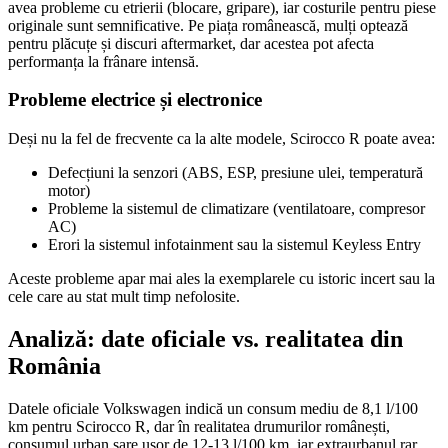
avea probleme cu etrierii (blocare, gripare), iar costurile pentru piese
originale sunt semnificative. Pe piața românească, mulți optează
pentru plăcuțe și discuri aftermarket, dar acestea pot afecta
performanța la frânare intensă.
Probleme electrice și electronice
Deși nu la fel de frecvente ca la alte modele, Scirocco R poate avea:
Defecțiuni la senzori (ABS, ESP, presiune ulei, temperatură
motor)
Probleme la sistemul de climatizare (ventilatoare, compresor
AC)
Erori la sistemul infotainment sau la sistemul Keyless Entry
Aceste probleme apar mai ales la exemplarele cu istoric incert sau la
cele care au stat mult timp nefolosite.
Analiză: date oficiale vs. realitatea din
România
Datele oficiale Volkswagen indică un consum mediu de 8,1 l/100
km pentru Scirocco R, dar în realitatea drumurilor românești,
consumul urban sare ușor de 12-13 l/100 km, iar extraurbanul rar