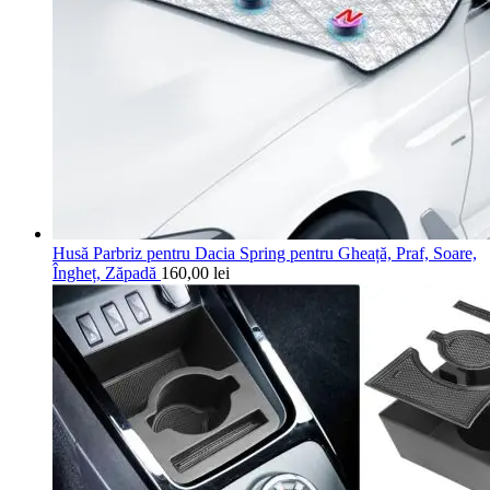
Husă Parbriz pentru Dacia Spring pentru Gheață, Praf, Soare,
Îngheț, Zăpadă
160,00
lei