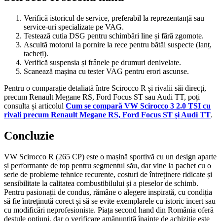
Verifică istoricul de service, preferabil la reprezentanță sau
service-uri specializate pe VAG.
Testează cutia DSG pentru schimbări line și fără zgomote.
Ascultă motorul la pornire la rece pentru bătăi suspecte (lanț,
tacheți).
Verifică suspensia și frânele pe drumuri denivelate.
Scanează mașina cu tester VAG pentru erori ascunse.
Pentru o comparație detaliată între Scirocco R și rivalii săi direcți,
precum Renault Megane RS, Ford Focus ST sau Audi TT, poți
consulta și articolul
Cum se compară VW Scirocco 3 2.0 TSI cu
rivali precum Renault Megane RS, Ford Focus ST și Audi TT
.
Concluzie
VW Scirocco R (265 CP) este o mașină sportivă cu un design aparte
și performanțe de top pentru segmentul său, dar vine la pachet cu o
serie de probleme tehnice recurente, costuri de întreținere ridicate și
sensibilitate la calitatea combustibilului și a pieselor de schimb.
Pentru pasionații de condus, rămâne o alegere inspirată, cu condiția
să fie întreținută corect și să se evite exemplarele cu istoric incert sau
cu modificări neprofesioniste. Piața second hand din România oferă
destule opțiuni, dar o verificare amănunțită înainte de achiziție este