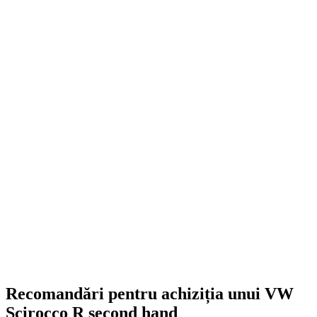
Gheară universală pentru volan...
194,00
lei
ADD TO CART
Recomandări pentru achiziția unui VW
Scirocco R second hand