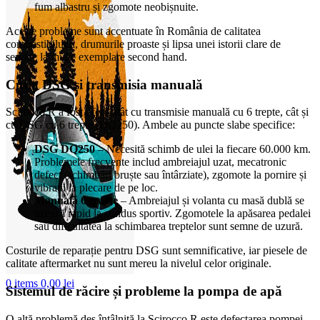
fum albastru și zgomote neobișnuite.
Aceste probleme sunt accentuate în România de calitatea
combustibilului, drumurile proaste și lipsa unei istorii clare de
service la multe exemplare second hand.
Cutia DSG și transmisia manuală
Scirocco R a fost oferit atât cu transmisie manuală cu 6 trepte, cât și
cu DSG cu 6 trepte (DQ250). Ambele au puncte slabe specifice:
DSG DQ250
– Necesită schimb de ulei la fiecare 60.000 km.
Problemele frecvente includ ambreiajul uzat, mecatronic
defect (schimbări bruște sau întârziate), zgomote la pornire și
vibrații la plecare de pe loc.
Manuală 6 trepte
– Ambreiajul și volanta cu masă dublă se
uzează rapid la condus sportiv. Zgomotele la apăsarea pedalei
sau dificultatea la schimbarea treptelor sunt semne de uzură.
Costurile de reparație pentru DSG sunt semnificative, iar piesele de
calitate aftermarket nu sunt mereu la nivelul celor originale.
0
items
0,00
lei
Sistemul de răcire și probleme la pompa de apă
O altă problemă des întâlnită la Scirocco R este defectarea pompei