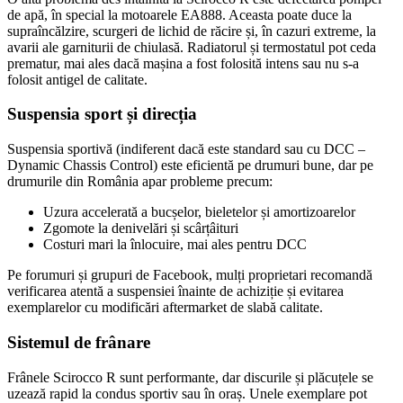
de apă, în special la motoarele EA888. Aceasta poate duce la
supraîncălzire, scurgeri de lichid de răcire și, în cazuri extreme, la
avarii ale garniturii de chiulasă. Radiatorul și termostatul pot ceda
prematur, mai ales dacă mașina a fost folosită intens sau nu s-a
folosit antigel de calitate.
Suspensia sport și direcția
Suspensia sportivă (indiferent dacă este standard sau cu DCC –
Dynamic Chassis Control) este eficientă pe drumuri bune, dar pe
drumurile din România apar probleme precum:
Uzura accelerată a bucșelor, bieletelor și amortizoarelor
Zgomote la denivelări și scârțâituri
Costuri mari la înlocuire, mai ales pentru DCC
Pe forumuri și grupuri de Facebook, mulți proprietari recomandă
verificarea atentă a suspensiei înainte de achiziție și evitarea
exemplarelor cu modificări aftermarket de slabă calitate.
Sistemul de frânare
Frânele Scirocco R sunt performante, dar discurile și plăcuțele se
uzează rapid la condus sportiv sau în oraș. Unele exemplare pot