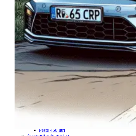
Navigație Mercedes W204
Navigație Mercedes W211
Navigație Mercedes Sprinter
Passat
Navigație Passat B5
Navigație Passat B5 5
Navigație Passat B6
Navigație Passat B7
Navigație Passat B8
Navigație Passat CC
Skoda
Navigație Skoda Fabia 1
Navigație Skoda Fabia 2
Navigație Skoda Octavia 1
Navigație Skoda Octavia 2
Navigație Skoda Octavia 3
Navigație Skoda Rapid
Navigație Skoda Superb 1
Navigație Skoda Superb 2
Navigație Toyota Avensis T25
Portbagaj Plafon Auto
Sub 350 Litri
Peste 350 Litri
Peste 450 litri
Accesorii auto masina