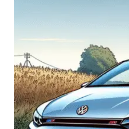
Navigatie Duster 2011
Navigatie Duster 2019
Audi
Navigatie Audi A3 8p
Navigatie Audi A4
Navigatie Audi A4 B6
Navigatie Audi A4 B7
Navigatie Audi A4 B8
Navigatie Audi A5
Navigatie Audi A6 C5
Navigatie Audi A6 C6
Navigatie Audi A6 C7
Navigatie Audi Q5
Ford
Navigație Ford Fiesta
Navigație Ford Focus 1
Navigație Ford Focus 2
Navigație Ford Focus MK3
Navigație Ford Mondeo MK3
Navigație Ford Mondeo MK4
Navigație Ford Transit
Mercedes
Navigație Mercedes C Class W203
Navigație Mercedes C Class W204
Navigație Mercedes W203