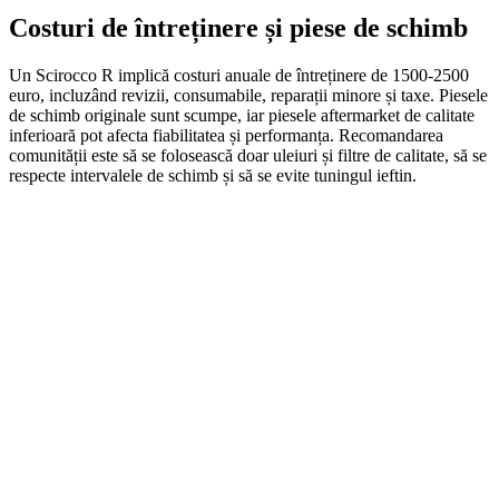
Costuri de întreținere și piese de schimb
Un Scirocco R implică costuri anuale de întreținere de 1500-2500
euro, incluzând revizii, consumabile, reparații minore și taxe. Piesele
de schimb originale sunt scumpe, iar piesele aftermarket de calitate
inferioară pot afecta fiabilitatea și performanța. Recomandarea
comunității este să se folosească doar uleiuri și filtre de calitate, să se
respecte intervalele de schimb și să se evite tuningul ieftin.
On Sale
Navigație Auto 12.3 Inch pentr...
1.999,00
lei
Original price was: 1.999,00 lei.
1.690,00
lei
Current price is:
1.690,00 lei.