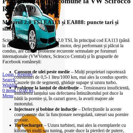
Probleme tehnice comune la VW Scirocco
R (265 CP)
Motorul 2.0 TSI EA113 și EA888: puncte tari și
slabe
Scirocco R folosește motorul 2.0 TSI, în principal cod EA113 (până
la facelift), apoi EA888. Acest motor, deși performant și plăcut la
condus, are câteva probleme recurente semnalate pe forumuri
internaționale (VWVortex, Scirocco Central) și în grupurile de
Facebook românești:
Consum de ulei peste medie
– Mulți proprietari raportează
Login / Register
consumuri de 0,5-1 litru/1000 km, mai ales la condus sportiv.
Search
Cauzele țin de segmenți, ghidaje supape și uzura turbo.
Wishlist
Probleme la lanțul de distribuție
– Tensionarea insuficientă,
0
items
/
0,00
lei
întinderea lanțului sau defectarea întinzătorului pot duce la
Menu
bătăi la pornire și, în cazuri grave, la avarii majore ale
motorului.
Injectoare și bobine de inducție
– Defecțiunile la aceste
componente duc la funcționare neregulată, rateuri sau pornire
greoaie.
Turbocharger
– Uzura turbinei, mai ales la exemplarele cu
kilometri mulți sau tuning, poate duce la pierderi de putere,