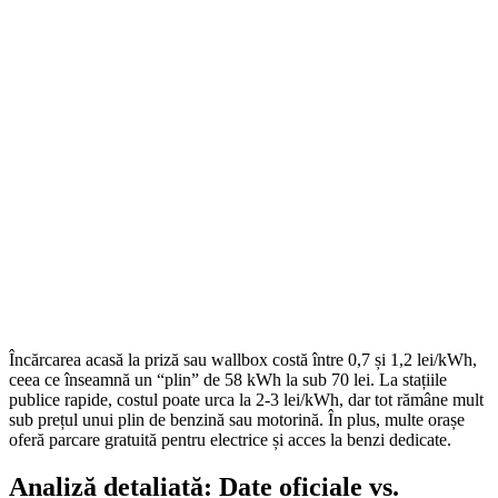
On Sale
Navigație Android 8.8 Inci pen...
1.499,00
lei
Original price was: 1.499,00 lei.
1.252,00
lei
Current price is:
1.252,00 lei.
ADD TO CART
Încărcarea acasă la priză sau wallbox costă între 0,7 și 1,2 lei/kWh,
ceea ce înseamnă un “plin” de 58 kWh la sub 70 lei. La stațiile
publice rapide, costul poate urca la 2-3 lei/kWh, dar tot rămâne mult
sub prețul unui plin de benzină sau motorină. În plus, multe orașe
oferă parcare gratuită pentru electrice și acces la benzi dedicate.
Analiză detaliată: Date oficiale vs.