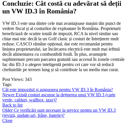
Concluzie: Cât costă cu adevărat să deții
un VW ID.3 în România?
VW ID.3 este una dintre cele mai avantajoase mașini din punct de
vedere fiscal și al costurilor de exploatare în România. Proprietarii
beneficiază de scutire totală de impozit, RCA la nivel similar sau
chiar mai mic decât la un Golf clasic și costuri de întreținere mult
reduse. CASCO rămâne opțional, dar este recomandat pentru
liniștea proprietarului, iar încărcarea electrică este mult mai ieftină
decât alimentarea cu combustibili fosili. În plus, avantajele
suplimentare precum parcarea gratuită sau accesul în zonele centrale
fac din ID.3 o alegere inteligentă pentru cei care vor să reducă
cheltuielile pe termen lung și să contribuie la un mediu mai curat.
Post Views:
343
Tags:
Cât este impozitul și asigurarea pentru VW ID.3 în România?
Newer
Există costuri ascunse la deținerea unui VW ID.3 (carte
verde, cabluri, wallbox, taxe)?
Back to list
Older
Ce verificări sunt necesare la service pentru un VW ID.3
(revizii, update-uri, frâne, baterie)?
Close