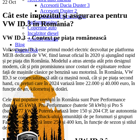
22
Oct
Accesorii Dacia Duster 3
Accesorii Duster 2
Cât este impozitul și asigurarea pentru
Accesorii Dacia Jogger
Parfum masina
VW ID.3 în România?
Copertine auto
Incalzitor diesel
VW ID.3 – Context pe piața românească
Antifurt masina
Blog
Volkswagen ID.3 este primul model electric dezvoltat pe platforma
Despre Noi
MEB dedicată de VW, fiind lansat oficial în 2020 și ajungând rapid
și pe piața din România. Modelul a atras atenția atât prin designul
modern, cât și prin promisiunea unor costuri de exploatare reduse
față de mașinile clasice pe benzină sau motorină. În România, VW
ID.3 se comercializează atât ca mașină nouă, cât și pe piața second
hand, cu prețuri care în 2024 variază între 22.000 și 40.000 euro, în
funcție de an, kilometraj și dotări.
Cele mai populare versiuni în România sunt Pure Performance
(baterie 45 kWh), Pro Performance (baterie 58 kWh) și Pro S
(baterie 77 kWh). Puterea variază între 150 și 204 CP, iar autonomia
reală, conform feedback-ului comunității de pe forumuri și grupuri
Facebook, oscilează între 250 și 400 km, în funcție de sezon și stilul
de condus.