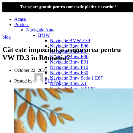
Transport gratuit pentru comenzile plătite cu cardul!
Acasa
Produse
Navigatie Auto
BMW
blog
Navigație BMW E39
Navigatie Bmw E46
Cât este impozitul și asigurarea pentru
Navigatie Bmw E87
VW ID.3 în România?
Navigatie Bmw E90
Navigatie Bmw E91
Navigatie Bmw F10
October 22, 2025
Navigatie Bmw F30
Navigatie Bmw Seria 1 E87
Posted by
ELENA
Navigatie Bmw X1
Navigatie Bmw X1 E84
Navigatie BMW X3
Navigatie BMW X3 E83
Navigatie BMW X3 f25
Dacia Logan
Navigație Dacia Logan 1 (2004–2012)
Navigație Dacia Logan 2 (2012–2020)
Navigație Dacia Logan 3 (2020–Prezent)
Dacia Duster