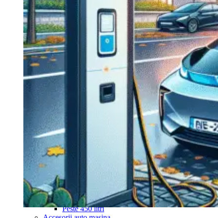
Navigație Mercedes W204
Navigație Mercedes W211
Navigație Mercedes Sprinter
Passat
Navigație Passat B5
Navigație Passat B5 5
Navigație Passat B6
Navigație Passat B7
Navigație Passat B8
Navigație Passat CC
Skoda
Navigație Skoda Fabia 1
Navigație Skoda Fabia 2
Navigație Skoda Octavia 1
Navigație Skoda Octavia 2
Navigație Skoda Octavia 3
Navigație Skoda Rapid
Navigație Skoda Superb 1
Navigație Skoda Superb 2
Navigație Toyota Avensis T25
Portbagaj Plafon Auto
Sub 350 Litri
Peste 350 Litri
Peste 450 litri
Accesorii auto masina