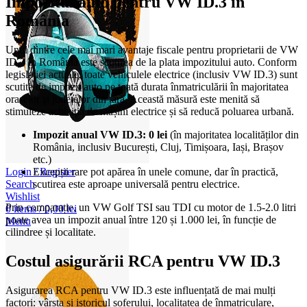
Impozitul auto pentru VW ID.3 în
România
Unul dintre cele mai mari avantaje fiscale pentru proprietarii de VW
ID.3 în România este scutirea de la plata impozitului auto. Conform
legislației actuale, toate vehiculele electrice (inclusiv VW ID.3) sunt
scutite de impozit auto pe toată durata înmatriculării în majoritatea
orașelor și județelor din țară. Această măsură este menită să
stimuleze achiziția de mașini electrice și să reducă poluarea urbană.
Impozit anual VW ID.3: 0 lei
(în majoritatea localităților din
România, inclusiv București, Cluj, Timișoara, Iași, Brașov
etc.)
Login / Register
Excepții rare pot apărea în unele comune, dar în practică,
Search
scutirea este aproape universală pentru electrice.
Wishlist
Prin comparație, un VW Golf TSI sau TDI cu motor de 1.5-2.0 litri
0
items
/
0,00
lei
poate avea un impozit anual între 120 și 1.000 lei, în funcție de
Menu
cilindree și localitate.
Costul asigurării RCA pentru VW ID.3
Asigurarea RCA pentru VW ID.3 este influențată de mai mulți
factori: vârsta și istoricul șoferului, localitatea de înmatriculare,