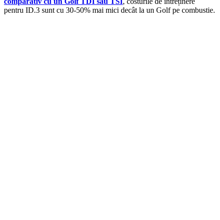
comparativ cu un Golf TDI sau TSI
, costurile de întreținere
pentru ID.3 sunt cu 30-50% mai mici decât la un Golf pe combustie.
Cotieră pentru Dacia Duster II...
390,46
lei
ADD TO CART