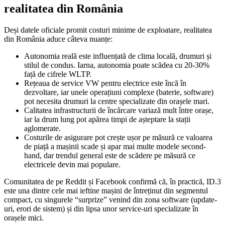
realitatea din România
Deși datele oficiale promit costuri minime de exploatare, realitatea
din România aduce câteva nuanțe:
Autonomia reală este influențată de clima locală, drumuri și
stilul de condus. Iarna, autonomia poate scădea cu 20-30%
față de cifrele WLTP.
Rețeaua de service VW pentru electrice este încă în
dezvoltare, iar unele operațiuni complexe (baterie, software)
pot necesita drumuri la centre specializate din orașele mari.
Calitatea infrastructurii de încărcare variază mult între orașe,
iar la drum lung pot apărea timpi de așteptare la stații
aglomerate.
Costurile de asigurare pot crește ușor pe măsură ce valoarea
de piață a mașinii scade și apar mai multe modele second-
hand, dar trendul general este de scădere pe măsură ce
electricele devin mai populare.
Comunitatea de pe Reddit și Facebook confirmă că, în practică, ID.3
este una dintre cele mai ieftine mașini de întreținut din segmentul
compact, cu singurele “surprize” venind din zona software (update-
uri, erori de sistem) și din lipsa unor service-uri specializate în
orașele mici.