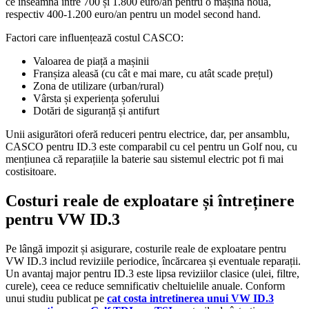
ce înseamnă între 700 și 1.800 euro/an pentru o mașină nouă,
respectiv 400-1.200 euro/an pentru un model second hand.
Factori care influențează costul CASCO:
Valoarea de piață a mașinii
Franșiza aleasă (cu cât e mai mare, cu atât scade prețul)
Zona de utilizare (urban/rural)
Vârsta și experiența șoferului
Dotări de siguranță și antifurt
Unii asigurători oferă reduceri pentru electrice, dar, per ansamblu,
CASCO pentru ID.3 este comparabil cu cel pentru un Golf nou, cu
mențiunea că reparațiile la baterie sau sistemul electric pot fi mai
costisitoare.
Costuri reale de exploatare și întreținere
pentru VW ID.3
Pe lângă impozit și asigurare, costurile reale de exploatare pentru
VW ID.3 includ reviziile periodice, încărcarea și eventuale reparații.
Un avantaj major pentru ID.3 este lipsa reviziilor clasice (ulei, filtre,
curele), ceea ce reduce semnificativ cheltuielile anuale. Conform
unui studiu publicat pe
cat costa intretinerea unui VW ID.3