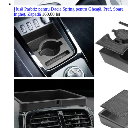
Husă Parbriz pentru Dacia Spring pentru Gheață, Praf, Soare,
Îngheț, Zăpadă
160,00
lei