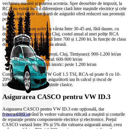
vechimea mașinii și puterea acesteia. Spre deosebire de impozit, la
RCA nu există încă o diferențiere clară între mașinile electrice și cele
clasice, însă unele companii de asigurări oferă reduceri sau promoții
pentru electrice.
În 2024, pentru un șofer cu vârsta între 30-45 ani, fără daune, cu
domiciliul în București sau Cluj, costul anual al unei polițe RCA
pentru VW ID.3 se situează între 700 și 1.200 lei, în funcție de clasa
de bonus-malus și compania aleasă.
În orașe mari (București, Cluj, Timișoara): 900-1.200 lei/an
În orașe mici sau rural: 600-900 lei/an
Șoferi tineri sau fără istoric: peste 1.200 lei/an
Comparativ, pentru un VW Golf 1.5 TSI, RCA-ul poate fi cu 10-
20% mai mare, deoarece asigurătorii iau în calcul și riscul de
kilometraj mai mare la mașinile clasice.
Asigurarea CASCO pentru VW ID.3
Asigurarea CASCO pentru VW ID.3 este opțională, dar
recomandată, având în vedere valoarea ridicată a mașinii și costurile
0
items
0,00
lei
de reparație pentru componentele electrice și electronice. Prețul
CASCO variază între 3% și 5% din valoarea asigurată anual, ceea