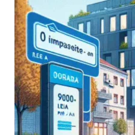
Navigatie Duster 2011
Navigatie Duster 2019
Audi
Navigatie Audi A3 8p
Navigatie Audi A4
Navigatie Audi A4 B6
Navigatie Audi A4 B7
Navigatie Audi A4 B8
Navigatie Audi A5
Navigatie Audi A6 C5
Navigatie Audi A6 C6
Navigatie Audi A6 C7
Navigatie Audi Q5
Ford
Navigație Ford Fiesta
Navigație Ford Focus 1
Navigație Ford Focus 2
Navigație Ford Focus MK3
Navigație Ford Mondeo MK3
Navigație Ford Mondeo MK4
Navigație Ford Transit
Mercedes
Navigație Mercedes C Class W203
Navigație Mercedes C Class W204
Navigație Mercedes W203