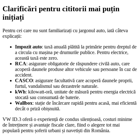
Clarificări pentru cititorii mai puțin
inițiați
Pentru cei care nu sunt familiarizați cu jargonul auto, iată câteva
explicații:
Impozit auto
: taxă anuală plătită la primărie pentru dreptul de
a circula cu mașina pe drumurile publice. Pentru electrice,
această taxă este zero.
RCA
: asigurare obligatorie de răspundere civilă auto, care
acoperă daunele produse altor vehicule sau persoane în caz de
accident.
CASCO
: asigurare facultativă care acoperă daunele proprii,
furtul, vandalismul sau dezastrele naturale.
kWh
: kilowatt-oră, unitate de măsură pentru energia electrică
stocată sau consumată de baterie.
Wallbox
: stație de încărcare rapidă pentru acasă, mai eficientă
decât o priză obișnuită.
VW ID.3 oferă o experiență de condus silențioasă, costuri minime
de întreținere și avantaje fiscale clare, fiind o alegere tot mai
populară pentru șoferii urbani și navetiști din România.