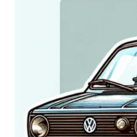
Navigatie Duster 2011
Navigatie Duster 2019
Audi
Navigatie Audi A3 8p
Navigatie Audi A4
Navigatie Audi A4 B6
Navigatie Audi A4 B7
Navigatie Audi A4 B8
Navigatie Audi A5
Navigatie Audi A6 C5
Navigatie Audi A6 C6
Navigatie Audi A6 C7
Navigatie Audi Q5
Ford
Navigație Ford Fiesta
Navigație Ford Focus 1
Navigație Ford Focus 2
Navigație Ford Focus MK3
Navigație Ford Mondeo MK3
Navigație Ford Mondeo MK4
Navigație Ford Transit
Mercedes
Navigație Mercedes C Class W203
Navigație Mercedes C Class W204
Navigație Mercedes W203