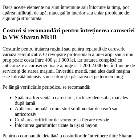
Dacă aceste elemente nu sunt întreținute sau înlocuite la timp, pot
apărea infiltrații de apă, mucegai în interior sau chiar probleme de
siguranță structurală.
Costuri și recomandări pentru întreținerea caroseriei
la VW Sharan Mk1B
Costurile pentru tratarea ruginii sau pentru reparații de caroserie
variază semnificativ. O revopsire profesională a unei aripi sau a unui
prag poate costa între 400 și 1.000 lei, iar tratarea completă cu
anticoroziv a caroseriei poate ajunge la 1.200-2.000 lei, în funcție de
service și de starea mașinii. Investiția merită, mai ales dacă mașina
este folosită intensiv sau se dorește păstrarea ei pe termen lung.
Pe lângă verificările periodice, se recomandă:
Spălarea frecventă a caroseriei, inclusiv dedesubt, mai ales
după iarnă
Aplicarea anuală a unui strat suplimentar de ceară sau
anticoroziv
Curățarea orificiilor de scurgere la fiecare revizie
Înlocuirea garniturilor uzate la uși și hayon
Pentru o comparație detaliată a costurilor de întreținere între Sharan