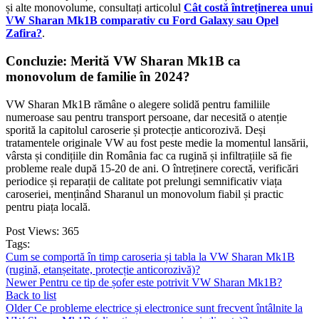
și alte monovolume, consultați articolul
Cât costă întreținerea unui
VW Sharan Mk1B comparativ cu Ford Galaxy sau Opel
Zafira?
.
Concluzie: Merită VW Sharan Mk1B ca
monovolum de familie în 2024?
VW Sharan Mk1B rămâne o alegere solidă pentru familiile
numeroase sau pentru transport persoane, dar necesită o atenție
sporită la capitolul caroserie și protecție anticorozivă. Deși
tratamentele originale VW au fost peste medie la momentul lansării,
vârsta și condițiile din România fac ca rugină și infiltrațiile să fie
probleme reale după 15-20 de ani. O întreținere corectă, verificări
periodice și reparații de calitate pot prelungi semnificativ viața
caroseriei, menținând Sharanul un monovolum fiabil și practic
pentru piața locală.
Post Views:
365
Tags:
Cum se comportă în timp caroseria și tabla la VW Sharan Mk1B
(rugină, etanșeitate, protecție anticorozivă)?
Newer
Pentru ce tip de șofer este potrivit VW Sharan Mk1B?
Back to list
Older
Ce probleme electrice și electronice sunt frecvent întâlnite la