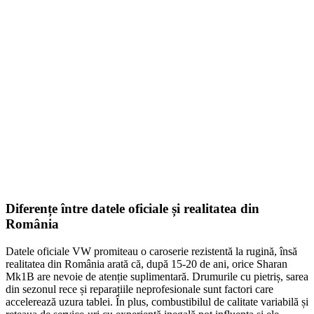
Gheară universală pentru volan...
194,00
lei
ADD TO CART
Diferențe între datele oficiale și realitatea din
România
Datele oficiale VW promiteau o caroserie rezistentă la rugină, însă
realitatea din România arată că, după 15-20 de ani, orice Sharan
Mk1B are nevoie de atenție suplimentară. Drumurile cu pietriș, sarea
din sezonul rece și reparațiile neprofesionale sunt factori care
accelerează uzura tablei. În plus, combustibilul de calitate variabilă și