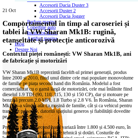
Accesorii Dacia Duster 3
21
Oct
Accesorii Duster 2
Accesorii Dacia Jogger
Parfum masina
Comportamentul în timp al caroseriei și
Copertine auto
tablei la VW Sharan Mk1B: rugină,
Incalzitor diesel
Antifurt masina
etanșeitate și protecție anticorozivă
Blog
Despre Noi
Contextul pieței românești: VW Sharan Mk1B, ani
de fabricație și motorizări
VW Sharan Mk1B reprezintă facelift-ul primei generații, produs
între 2000 și 2010, fiind unul dintre cele mai populare monovolume
de familie pe piața second hand din România. Modelul a fost
comercializat cu o gamă largă de motorizări, cele mai întâlnite fiind
dieselul 1.9 TDI (90, 110, 115, 130 și 150 CP), dar și motoare pe
benzină precum 2.0 MPI, 1.8 Turbo și 2.8 V6. În România, Sharan
Mk1B s-a vândut atât ca mașină de familie, cât și ca vehicul pentru
transport persoane, datorită spațiului generos și fiabilității dovedite
pe drumurile noastre.
Prețurile pe piața second hand variază între 1.800 și 4.500 euro, în
funcție de an, motorizare, stare tehnică și dotări. Costurile de