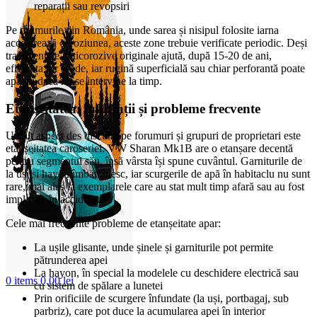
reparații sau revopsiri
Pe drumurile din România, unde sarea și nisipul folosite iarna
accelerează coroziunea, aceste zone trebuie verificate periodic. Deși
tratamentele anticorozive originale ajută, după 15-20 de ani,
eficiența lor scade, iar rugină superficială sau chiar perforantă poate
apărea dacă nu se intervine la timp.
Etanșeitatea: infiltrații și probleme frecvente
Un alt aspect des discutat pe forumuri și grupuri de proprietari este
etanșeitatea caroseriei. VW Sharan Mk1B are o etanșare decentă
pentru segmentul său, însă vârsta își spune cuvântul. Garniturile de
la uși și hayon îmbătrânesc, iar scurgerile de apă în habitaclu nu sunt
rare, mai ales la exemplarele care au stat mult timp afară sau au fost
implicate în accidente.
Cele mai frecvente probleme de etanșeitate apar:
La ușile glisante, unde șinele și garniturile pot permite
pătrunderea apei
La hayon, în special la modelele cu deschidere electrică sau
0
items
0,00
lei
cu sistem de spălare a lunetei
Prin orificiile de scurgere înfundate (la uși, portbagaj, sub
parbriz), care pot duce la acumularea apei în interior