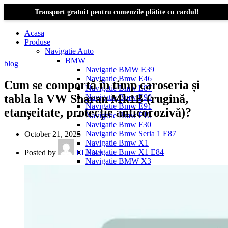
Transport gratuit pentru comenzile plătite cu cardul!
Acasa
Produse
Navigatie Auto
BMW
blog
Navigație BMW E39
Navigatie Bmw E46
Cum se comportă în timp caroseria și
Navigatie Bmw E87
tabla la VW Sharan Mk1B (rugină,
Navigatie Bmw E90
Navigatie Bmw E91
etanșeitate, protecție anticorozivă)?
Navigatie Bmw F10
Navigatie Bmw F30
Navigatie Bmw Seria 1 E87
October 21, 2025
Navigatie Bmw X1
Navigatie Bmw X1 E84
Posted by
ELENA
Navigatie BMW X3
Navigatie BMW X3 E83
Navigatie BMW X3 f25
Dacia Logan
Navigație Dacia Logan 1 (2004–2012)
Navigație Dacia Logan 2 (2012–2020)
Navigație Dacia Logan 3 (2020–Prezent)
Dacia Duster