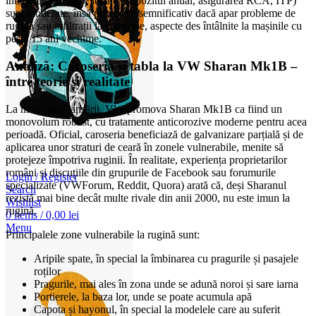
întreținere și taxele locale (impozitul anual, asigurarea RCA, ITP)
sunt moderate, însă pot crește semnificativ dacă apar probleme de
rugină sau infiltrații la caroserie, aspecte des întâlnite la mașinile cu
peste 15 ani vechime.
Analiză: Caroseria și tabla la VW Sharan Mk1B –
între teorie și realitate
La momentul lansării, VW promova Sharan Mk1B ca fiind un
monovolum robust, cu tratamente anticorozive moderne pentru acea
perioadă. Oficial, caroseria beneficiază de galvanizare parțială și de
aplicarea unor straturi de ceară în zonele vulnerabile, menite să
protejeze împotriva ruginii. În realitate, experiența proprietarilor
români și discuțiile din grupurile de Facebook sau forumurile
Login / Register
specializate (VWForum, Reddit, Quora) arată că, deși Sharanul
Search
rezistă mai bine decât multe rivale din anii 2000, nu este imun la
Wishlist
rugină.
0
items
/
0,00
lei
Menu
Principalele zone vulnerabile la rugină sunt:
Aripile spate, în special la îmbinarea cu pragurile și pasajele
roților
Pragurile, mai ales în zona unde se adună noroi și sare iarna
Portierele, la baza lor, unde se poate acumula apă
Capota și hayonul, în special la modelele care au suferit