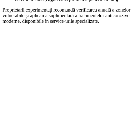
Proprietarii experimentați recomandă verificarea anuală a zonelor
vulnerabile și aplicarea suplimentară a tratamentelor anticorozive
moderne, disponibile în service-urile specializate.
On Sale
Navigație Auto 12.3 Inch pentr...
1.999,00
lei
Original price was: 1.999,00 lei.
1.690,00
lei
Current price is:
1.690,00 lei.
ADD TO CART