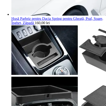
Husă Parbriz pentru Dacia Spring pentru Gheață, Praf, Soare,
Îngheț, Zăpadă
160,00
lei