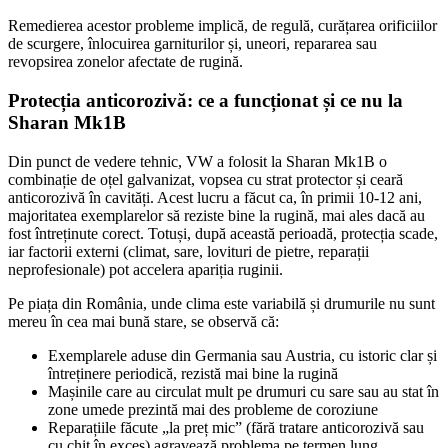
Remedierea acestor probleme implică, de regulă, curățarea orificiilor
de scurgere, înlocuirea garniturilor și, uneori, repararea sau
revopsirea zonelor afectate de rugină.
Protecția anticorozivă: ce a funcționat și ce nu la
Sharan Mk1B
Din punct de vedere tehnic, VW a folosit la Sharan Mk1B o
combinație de oțel galvanizat, vopsea cu strat protector și ceară
anticorozivă în cavități. Acest lucru a făcut ca, în primii 10-12 ani,
majoritatea exemplarelor să reziste bine la rugină, mai ales dacă au
fost întreținute corect. Totuși, după această perioadă, protecția scade,
iar factorii externi (climat, sare, lovituri de pietre, reparații
neprofesionale) pot accelera apariția ruginii.
Pe piața din România, unde clima este variabilă și drumurile nu sunt
mereu în cea mai bună stare, se observă că:
Exemplarele aduse din Germania sau Austria, cu istoric clar și
întreținere periodică, rezistă mai bine la rugină
Mașinile care au circulat mult pe drumuri cu sare sau au stat în
zone umede prezintă mai des probleme de coroziune
Reparațiile făcute „la preț mic” (fără tratare anticorozivă sau
cu chit în exces) agravează problema pe termen lung