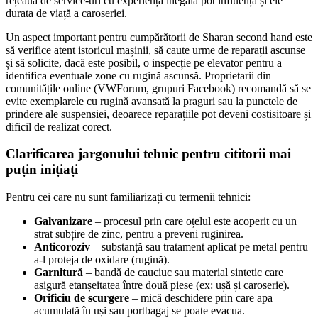
rețeaua de service-uri cu experiență inegală pot influența și ele
durata de viață a caroseriei.
Un aspect important pentru cumpărătorii de Sharan second hand este
să verifice atent istoricul mașinii, să caute urme de reparații ascunse
și să solicite, dacă este posibil, o inspecție pe elevator pentru a
identifica eventuale zone cu rugină ascunsă. Proprietarii din
comunitățile online (VWForum, grupuri Facebook) recomandă să se
evite exemplarele cu rugină avansată la praguri sau la punctele de
prindere ale suspensiei, deoarece reparațiile pot deveni costisitoare și
dificil de realizat corect.
Clarificarea jargonului tehnic pentru cititorii mai
puțin inițiați
Pentru cei care nu sunt familiarizați cu termenii tehnici:
Galvanizare
– procesul prin care oțelul este acoperit cu un
strat subțire de zinc, pentru a preveni ruginirea.
Anticoroziv
– substanță sau tratament aplicat pe metal pentru
a-l proteja de oxidare (rugină).
Garnitură
– bandă de cauciuc sau material sintetic care
asigură etanșeitatea între două piese (ex: ușă și caroserie).
Orificiu de scurgere
– mică deschidere prin care apa
acumulată în uși sau portbagaj se poate evacua.