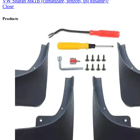
VW Sharan Mk1B (climatizare, senzori, uși glisante)?
Close
Products