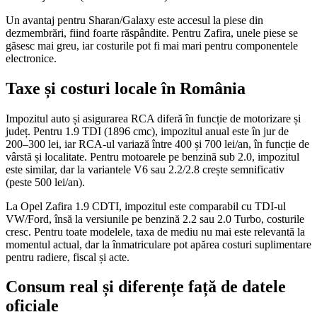
Un avantaj pentru Sharan/Galaxy este accesul la piese din
dezmembrări, fiind foarte răspândite. Pentru Zafira, unele piese se
găsesc mai greu, iar costurile pot fi mai mari pentru componentele
electronice.
Taxe și costuri locale în România
Impozitul auto și asigurarea RCA diferă în funcție de motorizare și
județ. Pentru 1.9 TDI (1896 cmc), impozitul anual este în jur de
200–300 lei, iar RCA-ul variază între 400 și 700 lei/an, în funcție de
vârstă și localitate. Pentru motoarele pe benzină sub 2.0, impozitul
este similar, dar la variantele V6 sau 2.2/2.8 crește semnificativ
(peste 500 lei/an).
La Opel Zafira 1.9 CDTI, impozitul este comparabil cu TDI-ul
VW/Ford, însă la versiunile pe benzină 2.2 sau 2.0 Turbo, costurile
cresc. Pentru toate modelele, taxa de mediu nu mai este relevantă la
momentul actual, dar la înmatriculare pot apărea costuri suplimentare
pentru radiere, fiscal și acte.
Consum real și diferențe față de datele
oficiale