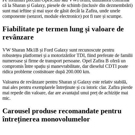
că la Sharan și Galaxy, piesele de schimb (inclusiv din dezmembrări)
sunt mai ieftine și mai ușor de găsit decât la Zafira, unde unele
componente (senzori, module electronice) pot fi rare și scumpe.
Fiabilitate pe termen lung și valoare de
revânzare
VW Sharan Mk1B și Ford Galaxy sunt recunoscute pentru
robustețea platformei și a motorizărilor TDI, fiind preferate de familii
numeroase și firme de transport persoane. Opel Zafira B oferă un
compromis între spațiu și manevrabilitate, dar dieselul CDTI poate
ridica probleme costisitoare după 200.000 km.
Valoarea de revânzare pentru Sharan și Galaxy este relativ stabilă,
mai ales pentru exemplarele întreținute și cu istoric clar. Zafira pierde
mai repede din valoare, dar are avantajul unui preț de achiziție mai
mic.
Carousel produse recomandate pentru
întreținerea monovolumelor