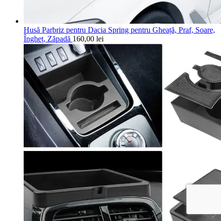
Husă Parbriz pentru Dacia Spring pentru Gheață, Praf, Soare,
Îngheț, Zăpadă
160,00
lei