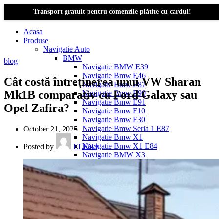
Transport gratuit pentru comenzile plătite cu cardul!
Acasa
Produse
Navigatie Auto
BMW
blog
Navigație BMW E39
Navigatie Bmw E46
Cât costă întreținerea unui VW Sharan
Navigatie Bmw E87
Mk1B comparativ cu Ford Galaxy sau
Navigatie Bmw E90
Navigatie Bmw E91
Opel Zafira?
Navigatie Bmw F10
Navigatie Bmw F30
Navigatie Bmw Seria 1 E87
October 21, 2025
Navigatie Bmw X1
Navigatie Bmw X1 E84
Posted by
ELENA
Navigatie BMW X3
Navigatie BMW X3 E83
Navigatie BMW X3 f25
Dacia Logan
Navigație Dacia Logan 1 (2004–2012)
Navigație Dacia Logan 2 (2012–2020)
Navigație Dacia Logan 3 (2020–Prezent)
Dacia Duster