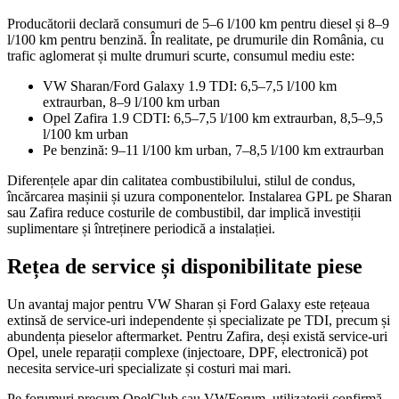
Producătorii declară consumuri de 5–6 l/100 km pentru diesel și 8–9
l/100 km pentru benzină. În realitate, pe drumurile din România, cu
trafic aglomerat și multe drumuri scurte, consumul mediu este:
VW Sharan/Ford Galaxy 1.9 TDI: 6,5–7,5 l/100 km
extraurban, 8–9 l/100 km urban
Opel Zafira 1.9 CDTI: 6,5–7,5 l/100 km extraurban, 8,5–9,5
l/100 km urban
Pe benzină: 9–11 l/100 km urban, 7–8,5 l/100 km extraurban
Diferențele apar din calitatea combustibilului, stilul de condus,
încărcarea mașinii și uzura componentelor. Instalarea GPL pe Sharan
sau Zafira reduce costurile de combustibil, dar implică investiții
suplimentare și întreținere periodică a instalației.
Rețea de service și disponibilitate piese
Un avantaj major pentru VW Sharan și Ford Galaxy este rețeaua
extinsă de service-uri independente și specializate pe TDI, precum și
abundența pieselor aftermarket. Pentru Zafira, deși există service-uri
Opel, unele reparații complexe (injectoare, DPF, electronică) pot
necesita service-uri specializate și costuri mai mari.
Pe forumuri precum OpelClub sau VWForum, utilizatorii confirmă