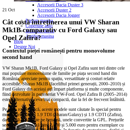
Accesorii Dacia Duster 3
21
Oct
Accesorii Duster 2
Accesorii Dacia Jogger
Parfum masina
Cât costă întreținerea unui VW Sharan
Copertine auto
Mk1B comparativ cu Ford Galaxy sau
Incalzitor diesel
Antifurt masina
Opel Zafira?
Blog
Despre Noi
Contextul pieței românești pentru monovolume
second hand
VW Sharan Mk1B, Ford Galaxy și Opel Zafira sunt trei dintre cele
mai populare monovolume de familie pe piața second hand din
România, apreciate pentru spațiu, versatilitate și costuri relativ
accesibile. Sharan Mk1B (faceliftul primei generații, 2000–2010) și
Ford Galaxy din aceiași ani împart platforma și multe componente,
fiind dezvoltate în parteneriat VW-Ford. Opel Zafira B (2005–2014)
este o alternativă ceva mai compactă, dar la fel de frecvent întâlnită.
Pe piața românească, aceste modele sunt căutate în special pentru
motorizările diesel 1.9 TDI (Sharan/Galaxy) și 1.9 CDTI (Zafira),
dar există și variante pe benzină, unele convertite la GPL. Prețurile
second hand variază între 2.000 și 5.000 euro pentru exemplare cu