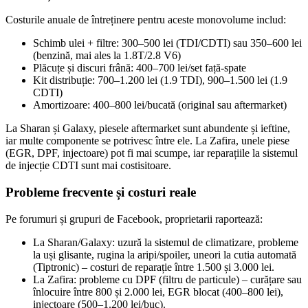
Costurile anuale de întreținere pentru aceste monovolume includ:
Schimb ulei + filtre: 300–500 lei (TDI/CDTI) sau 350–600 lei
(benzină, mai ales la 1.8T/2.8 V6)
Plăcuțe și discuri frână: 400–700 lei/set față-spate
Kit distribuție: 700–1.200 lei (1.9 TDI), 900–1.500 lei (1.9
CDTI)
Amortizoare: 400–800 lei/bucată (original sau aftermarket)
La Sharan și Galaxy, piesele aftermarket sunt abundente și ieftine,
iar multe componente se potrivesc între ele. La Zafira, unele piese
(EGR, DPF, injectoare) pot fi mai scumpe, iar reparațiile la sistemul
de injecție CDTI sunt mai costisitoare.
Probleme frecvente și costuri reale
Pe forumuri și grupuri de Facebook, proprietarii raportează:
La Sharan/Galaxy: uzură la sistemul de climatizare, probleme
la uși glisante, rugina la aripi/spoiler, uneori la cutia automată
(Tiptronic) – costuri de reparație între 1.500 și 3.000 lei.
La Zafira: probleme cu DPF (filtru de particule) – curățare sau
înlocuire între 800 și 2.000 lei, EGR blocat (400–800 lei),
injectoare (500–1.200 lei/buc).