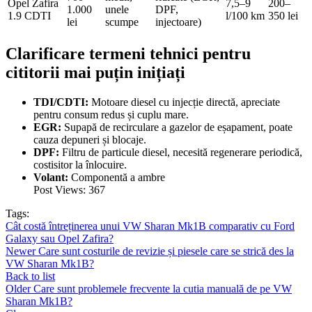
Opel Zafira
7,5–9
200–
1.000
unele
DPF,
1.9 CDTI
l/100 km
350 lei
lei
scumpe
injectoare)
Clarificare termeni tehnici pentru
cititorii mai puțin inițiați
TDI/CDTI:
Motoare diesel cu injecție directă, apreciate
pentru consum redus și cuplu mare.
EGR:
Supapă de recirculare a gazelor de eșapament, poate
cauza depuneri și blocaje.
DPF:
Filtru de particule diesel, necesită regenerare periodică,
costisitor la înlocuire.
Volant:
Componentă a ambre
Post Views:
367
Tags:
Cât costă întreținerea unui VW Sharan Mk1B comparativ cu Ford
Galaxy sau Opel Zafira?
Newer
Care sunt costurile de revizie și piesele care se strică des la
VW Sharan Mk1B?
Back to list
Older
Care sunt problemele frecvente la cutia manuală de pe VW
Sharan Mk1B?