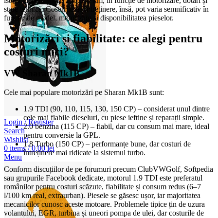
istoric decent și sub 250.000 km, în funcție de motorizare, dotări și
stare tehnică. Costurile de întreținere, însă, pot varia semnificativ în
funcție de model, motorizare și disponibilitatea pieselor.
Motorizări și fiabilitate: ce alegi pentru
costuri mici?
VW Sharan Mk1B
Cele mai populare motorizări pe Sharan Mk1B sunt:
1.9 TDI (90, 110, 115, 130, 150 CP) – considerat unul dintre
cele mai fiabile dieseluri, cu piese ieftine și reparații simple.
Login / Register
2.0 benzina (115 CP) – fiabil, dar cu consum mai mare, ideal
Search
pentru conversie la GPL.
Wishlist
1.8 Turbo (150 CP) – performanțe bune, dar costuri de
0
items
/
0,00
lei
întreținere mai ridicate la sistemul turbo.
Menu
Conform discuțiilor de pe forumuri precum ClubVWGolf, Softpedia
sau grupurile Facebook dedicate, motorul 1.9 TDI este preferatul
românilor pentru costuri scăzute, fiabilitate și consum redus (6–7
l/100 km real, extraurban). Piesele se găsesc ușor, iar majoritatea
mecanicilor cunosc aceste motoare. Problemele tipice țin de uzura
volantului, EGR, turbina și uneori pompa de ulei, dar costurile de