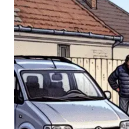
Navigatie Duster 2011
Navigatie Duster 2019
Audi
Navigatie Audi A3 8p
Navigatie Audi A4
Navigatie Audi A4 B6
Navigatie Audi A4 B7
Navigatie Audi A4 B8
Navigatie Audi A5
Navigatie Audi A6 C5
Navigatie Audi A6 C6
Navigatie Audi A6 C7
Navigatie Audi Q5
Ford
Navigație Ford Fiesta
Navigație Ford Focus 1
Navigație Ford Focus 2
Navigație Ford Focus MK3
Navigație Ford Mondeo MK3
Navigație Ford Mondeo MK4
Navigație Ford Transit
Mercedes
Navigație Mercedes C Class W203
Navigație Mercedes C Class W204
Navigație Mercedes W203