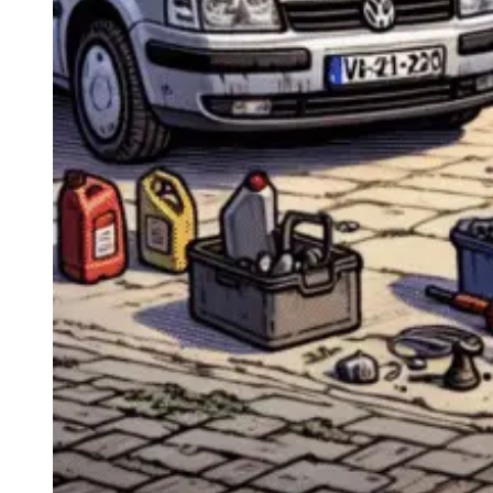
Navigație Mercedes W204
Navigație Mercedes W211
Navigație Mercedes Sprinter
Passat
Navigație Passat B5
Navigație Passat B5 5
Navigație Passat B6
Navigație Passat B7
Navigație Passat B8
Navigație Passat CC
Skoda
Navigație Skoda Fabia 1
Navigație Skoda Fabia 2
Navigație Skoda Octavia 1
Navigație Skoda Octavia 2
Navigație Skoda Octavia 3
Navigație Skoda Rapid
Navigație Skoda Superb 1
Navigație Skoda Superb 2
Navigație Toyota Avensis T25
Portbagaj Plafon Auto
Sub 350 Litri
Peste 350 Litri
Peste 450 litri
Accesorii auto masina