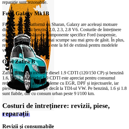
reparație sunt rezonabile.
Ford Galaxy Mk1B
Fiind frate de platformă cu Sharan, Galaxy are aceleași motoare
diesel 1.9 TDI și benzină 2.0, 2.3, 2.8 V6. Costurile de întreținere
sunt similare, însă unele componente specifice Ford (suspensie,
elemente electrice) pot fi mai scumpe sau mai greu de găsit. În plus,
rețeaua de service Ford nu este la fel de extinsă pentru modelele
vechi ca cea VW.
Opel Zafira B
Zafira B vine cu motoare diesel 1.9 CDTI (120/150 CP) și benzină
1.6, 1.8, 2.2. Dieselul 1.9 CDTI este apreciat pentru consumul
redus, dar poate avea probleme cu EGR, DPF și injectoarele, iar
piesele pot fi mai scumpe decât la TDI-ul VW. Pe benzină, 1.6 și 1.8
sunt fiabile, dar cu consum urban peste 9 l/100 km.
Costuri de întreținere: revizii, piese,
reparații
0
items
0,00
lei
Revizii și consumabile