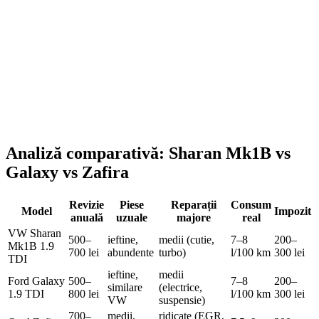
609,00
lei
ADD TO CART
Analiză comparativă: Sharan Mk1B vs
Galaxy vs Zafira
Revizie
Piese
Reparații
Consum
Model
Impozit
anuală
uzuale
majore
real
VW Sharan
500–
ieftine,
medii (cutie,
7–8
200–
Mk1B 1.9
700 lei
abundente
turbo)
l/100 km
300 lei
TDI
ieftine,
medii
Ford Galaxy
500–
7–8
200–
similare
(electrice,
1.9 TDI
800 lei
l/100 km
300 lei
VW
suspensie)
700–
medii,
ridicate (EGR,