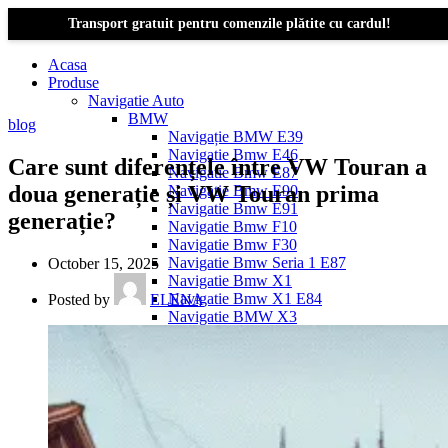
Transport gratuit pentru comenzile plătite cu cardul!
Acasa
Produse
Navigatie Auto
BMW
blog
Navigație BMW E39
Navigatie Bmw E46
Care sunt diferențele între VW Touran a
Navigatie Bmw E87
doua generație și VW Touran prima
Navigatie Bmw E90
Navigatie Bmw E91
generație?
Navigatie Bmw F10
Navigatie Bmw F30
Navigatie Bmw Seria 1 E87
October 15, 2025
Navigatie Bmw X1
Navigatie Bmw X1 E84
Posted by
ELENA
Navigatie BMW X3
Navigatie BMW X3 E83
Navigatie BMW X3 f25
Dacia Logan
Navigație Dacia Logan 1 (2004–2012)
Navigație Dacia Logan 2 (2012–2020)
Navigație Dacia Logan 3 (2020–Prezent)
Dacia Duster