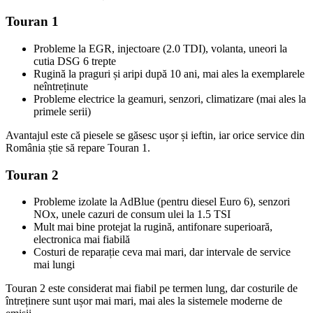
Touran 1
Probleme la EGR, injectoare (2.0 TDI), volanta, uneori la
cutia DSG 6 trepte
Rugină la praguri și aripi după 10 ani, mai ales la exemplarele
neîntreținute
Probleme electrice la geamuri, senzori, climatizare (mai ales la
primele serii)
Avantajul este că piesele se găsesc ușor și ieftin, iar orice service din
România știe să repare Touran 1.
Touran 2
Probleme izolate la AdBlue (pentru diesel Euro 6), senzori
NOx, unele cazuri de consum ulei la 1.5 TSI
Mult mai bine protejat la rugină, antifonare superioară,
electronica mai fiabilă
Costuri de reparație ceva mai mari, dar intervale de service
mai lungi
Touran 2 este considerat mai fiabil pe termen lung, dar costurile de
întreținere sunt ușor mai mari, mai ales la sistemele moderne de