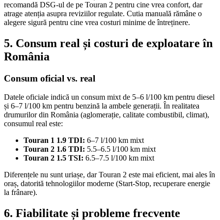
recomandă DSG-ul de pe Touran 2 pentru cine vrea confort, dar
atrage atenția asupra reviziilor regulate. Cutia manuală rămâne o
alegere sigură pentru cine vrea costuri minime de întreținere.
5. Consum real și costuri de exploatare în
România
Consum oficial vs. real
Datele oficiale indică un consum mixt de 5–6 l/100 km pentru diesel
și 6–7 l/100 km pentru benzină la ambele generații. În realitatea
drumurilor din România (aglomerație, calitate combustibil, climat),
consumul real este:
Touran 1 1.9 TDI:
6–7 l/100 km mixt
Touran 2 1.6 TDI:
5.5–6.5 l/100 km mixt
Touran 2 1.5 TSI:
6.5–7.5 l/100 km mixt
Diferențele nu sunt uriașe, dar Touran 2 este mai eficient, mai ales în
oraș, datorită tehnologiilor moderne (Start-Stop, recuperare energie
la frânare).
6. Fiabilitate și probleme frecvente