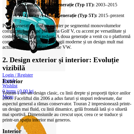
VW Touran Prima Generație (Typ 1T):
2003–2015
(facelift major în 2006)
VW Touran A Doua Generație (Typ 5T):
2015–prezent
Prima generație a fost un pionier pe segmentul monovolumelor
compacte, bazată pe platforma Golf V, cu accent pe versatilitate și
costuri de întreținere reduse. A doua generație a venit cu o platformă
complet nouă (MQB), tehnologii moderne și un design mult mai
actual, aliniat la noile standarde VW.
2. Design exterior și interior: Evoluție
vizibilă
Login / Register
Search
Exterior
Wishlist
0
items
/
0,00
lei
Touran 1 are un design clasic, cu linii drepte și proporții tipice anilor
Menu
2000. Faceliftul din 2006 a adus faruri și stopuri redesenate, dar
aspectul general a rămas conservator. Touran 2 impresionează printr-
un design mai fluid, cu linii dinamice, grilă frontală lată și o siluetă
mai sportivă. Dimensiunile au crescut ușor, ceea ce se traduce și
printr-un spațiu interior mai generos.
Interior