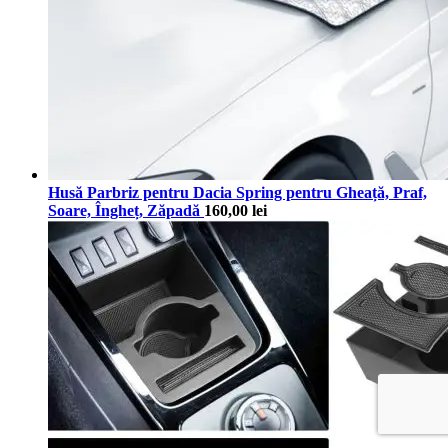
Husă Parbriz pentru Dacia Spring pentru Gheață, Praf,
Soare, Îngheț, Zăpadă
160,00
lei