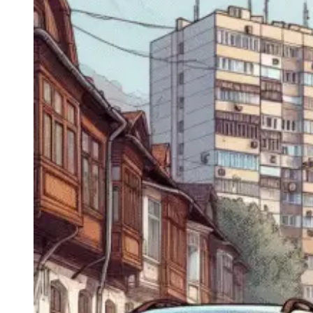
Navigatie Duster 2011
Navigatie Duster 2019
Audi
Navigatie Audi A3 8p
Navigatie Audi A4
Navigatie Audi A4 B6
Navigatie Audi A4 B7
Navigatie Audi A4 B8
Navigatie Audi A5
Navigatie Audi A6 C5
Navigatie Audi A6 C6
Navigatie Audi A6 C7
Navigatie Audi Q5
Ford
Navigație Ford Fiesta
Navigație Ford Focus 1
Navigație Ford Focus 2
Navigație Ford Focus MK3
Navigație Ford Mondeo MK3
Navigație Ford Mondeo MK4
Navigație Ford Transit
Mercedes
Navigație Mercedes C Class W203
Navigație Mercedes C Class W204
Navigație Mercedes W203