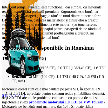
Interiorul primei generații este funcțional, dar simplu, cu materiale
rezistente, însă fără pretenții premium. Ergonomia este bună, iar
spațiul pentru pasageri și bagaje rămâne unul dintre punctele forte.
La generația a doua, calitatea materialelor și finisajelor a crescut
semnificativ, sistemul multimedia este modern (cu touchscreen,
conectivitate avansată), iar spațiul pentru pasagerii de pe rândul al
treilea a fost îmbunătățit. Volumul portbagajului a crescut, iar
modularitatea scaunelor este mai bună.
3. Motorizări disponibile în România
Touran 1 (2003–2015)
Diesel:
1.9 TDI (90/105 CP), 2.0 TDI (136/140 CP), 1.6 TDI
(105 CP, după 2010)
Benzină:
1.6 MPI (102 CP), 1.4 TSI (140 CP), 1.6 FSI (115
CP, rară)
Motoarele diesel sunt cele mai căutate pe piața SH, în special 1.9
TDI și 2.0 TDI, apreciate pentru consum redus și fiabilitate decentă,
0
items
0,00
lei
deși 2.0 TDI are unele probleme cunoscute cu pompa de ulei și
injectoarele (vezi
problemele motorului 1.9 TDI pe VW Touran
).
Motoarele pe benzină sunt mai rare, dar 1.4 TSI poate ridica