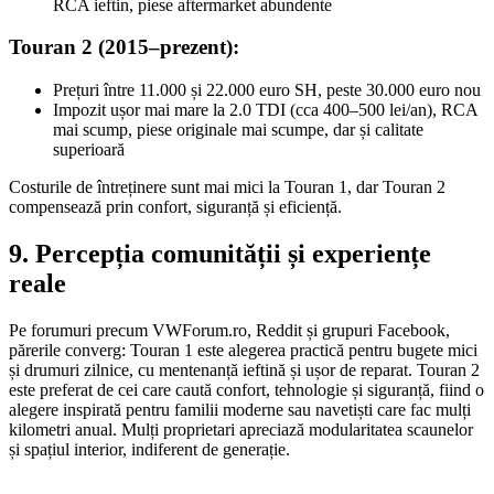
RCA ieftin, piese aftermarket abundente
Touran 2 (2015–prezent):
Prețuri între 11.000 și 22.000 euro SH, peste 30.000 euro nou
Impozit ușor mai mare la 2.0 TDI (cca 400–500 lei/an), RCA
mai scump, piese originale mai scumpe, dar și calitate
superioară
Costurile de întreținere sunt mai mici la Touran 1, dar Touran 2
compensează prin confort, siguranță și eficiență.
9. Percepția comunității și experiențe
reale
Pe forumuri precum VWForum.ro, Reddit și grupuri Facebook,
părerile converg: Touran 1 este alegerea practică pentru bugete mici
și drumuri zilnice, cu mentenanță ieftină și ușor de reparat. Touran 2
este preferat de cei care caută confort, tehnologie și siguranță, fiind o
alegere inspirată pentru familii moderne sau navetiști care fac mulți
kilometri anual. Mulți proprietari apreciază modularitatea scaunelor
și spațiul interior, indiferent de generație.