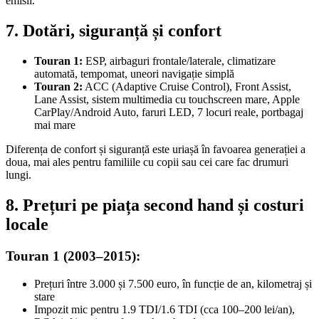
emisii.
7. Dotări, siguranță și confort
Touran 1:
ESP, airbaguri frontale/laterale, climatizare
automată, tempomat, uneori navigație simplă
Touran 2:
ACC (Adaptive Cruise Control), Front Assist,
Lane Assist, sistem multimedia cu touchscreen mare, Apple
CarPlay/Android Auto, faruri LED, 7 locuri reale, portbagaj
mai mare
Diferența de confort și siguranță este uriașă în favoarea generației a
doua, mai ales pentru familiile cu copii sau cei care fac drumuri
lungi.
8. Prețuri pe piața second hand și costuri
locale
Touran 1 (2003–2015):
Prețuri între 3.000 și 7.500 euro, în funcție de an, kilometraj și
stare
Impozit mic pentru 1.9 TDI/1.6 TDI (cca 100–200 lei/an),