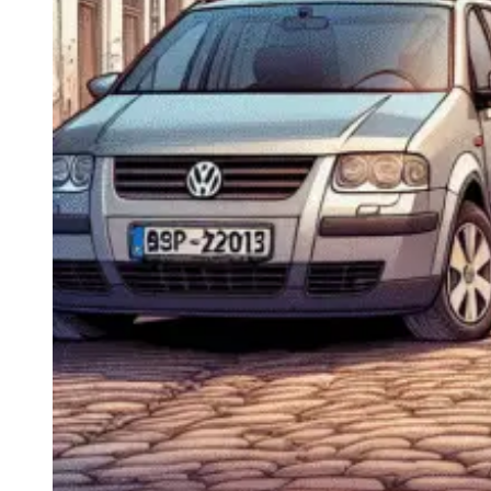
Navigație Mercedes W204
Navigație Mercedes W211
Navigație Mercedes Sprinter
Passat
Navigație Passat B5
Navigație Passat B5 5
Navigație Passat B6
Navigație Passat B7
Navigație Passat B8
Navigație Passat CC
Skoda
Navigație Skoda Fabia 1
Navigație Skoda Fabia 2
Navigație Skoda Octavia 1
Navigație Skoda Octavia 2
Navigație Skoda Octavia 3
Navigație Skoda Rapid
Navigație Skoda Superb 1
Navigație Skoda Superb 2
Navigație Toyota Avensis T25
Portbagaj Plafon Auto
Sub 350 Litri
Peste 350 Litri
Peste 450 litri
Accesorii auto masina