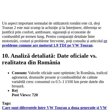
Un aspect important semnalat de utilizatorii români este că, deși
Touran 2 este mai scump la achiziție și la întreținere, diferența se
justifică prin confort, antifonare, siguranță și economie de
combustibil pe termen lung. Pentru comparații detaliate între
motorizări, costuri și probleme frecvente, poți consulta și articolul
ce
probleme comune are motorul 1.9 TDI pe VW Touran
.
10. Analiză detaliată: Date oficiale vs.
realitatea din România
Consum:
Valorile oficiale sunt optimiste; în România, traficul
aglomerat, drumurile proaste și combustibilul de calitate
variabilă cresc consumul cu 0.5–1 l/100 km peste datele din
broșură.
Reț
Post Views:
720
Tags:
Care sunt diferențele între VW Touran a doua generație și VW