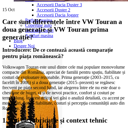
Accesorii Dacia Duster 3
15
Oct
Accesorii Duster 2
Accesorii Dacia Jogger
Parfum masina
Care sunt diferențele între VW Touran a
Copertine auto
doua generație și VW Touran prima
Incalzitor diesel
Antifurt masina
generație?
Blog
Despre Noi
Introducere: De ce contează această comparație
pentru piața românească?
Volkswagen Touran este unul dintre cele mai populare monovolume
compacte din România, apreciat de familii pentru spațiu, fiabilitate și
costuri de exploatare rezonabile. Prima generație (2003–2015, cu
facelift în 2006) și a doua generație (2015–prezent) se regăsesc
frecvent pe piața second hand, iar alegerea între ele nu este doar o
chestiune de buget, ci și de nevoi practice, confort și costuri pe
termen lung. În acest articol vei găsi o analiză detaliată, cu accent pe
motorizări, dotări, fiabilitate, costuri și percepția comunității auto din
România.
1. Ani de fabricație și context tehnic