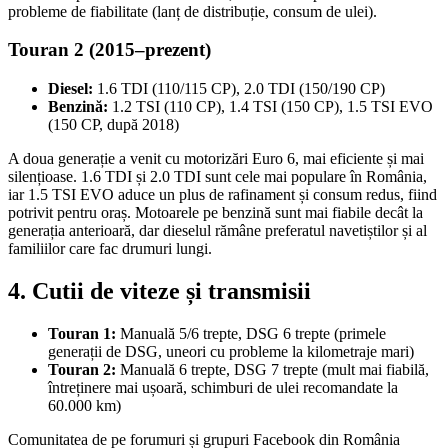
probleme de fiabilitate (lanț de distribuție, consum de ulei).
Touran 2 (2015–prezent)
Diesel:
1.6 TDI (110/115 CP), 2.0 TDI (150/190 CP)
Benzină:
1.2 TSI (110 CP), 1.4 TSI (150 CP), 1.5 TSI EVO
(150 CP, după 2018)
A doua generație a venit cu motorizări Euro 6, mai eficiente și mai
silențioase. 1.6 TDI și 2.0 TDI sunt cele mai populare în România,
iar 1.5 TSI EVO aduce un plus de rafinament și consum redus, fiind
potrivit pentru oraș. Motoarele pe benzină sunt mai fiabile decât la
generația anterioară, dar dieselul rămâne preferatul navetiștilor și al
familiilor care fac drumuri lungi.
4. Cutii de viteze și transmisii
Touran 1:
Manuală 5/6 trepte, DSG 6 trepte (primele
generații de DSG, uneori cu probleme la kilometraje mari)
Touran 2:
Manuală 6 trepte, DSG 7 trepte (mult mai fiabilă,
întreținere mai ușoară, schimburi de ulei recomandate la
60.000 km)
Comunitatea de pe forumuri și grupuri Facebook din România