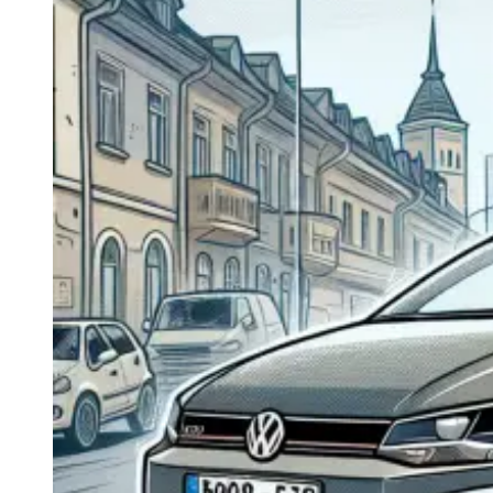
Navigatie Duster 2011
Navigatie Duster 2019
Audi
Navigatie Audi A3 8p
Navigatie Audi A4
Navigatie Audi A4 B6
Navigatie Audi A4 B7
Navigatie Audi A4 B8
Navigatie Audi A5
Navigatie Audi A6 C5
Navigatie Audi A6 C6
Navigatie Audi A6 C7
Navigatie Audi Q5
Ford
Navigație Ford Fiesta
Navigație Ford Focus 1
Navigație Ford Focus 2
Navigație Ford Focus MK3
Navigație Ford Mondeo MK3
Navigație Ford Mondeo MK4
Navigație Ford Transit
Mercedes
Navigație Mercedes C Class W203
Navigație Mercedes C Class W204
Navigație Mercedes W203