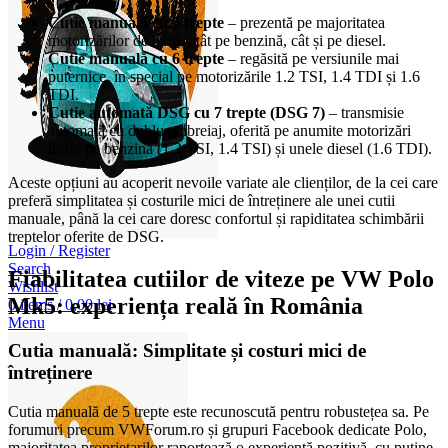
Cutie manuală cu 5 trepte
– prezentă pe majoritatea
motorizărilor de bază, atât pe benzină, cât și pe diesel.
Cutie manuală cu 6 trepte
– regăsită pe versiunile mai
puternice, în special pe motorizările 1.2 TSI, 1.4 TDI și 1.6
TDI.
Cutie automată DSG cu 7 trepte (DSG 7)
– transmisie
automată cu dublu ambreiaj, oferită pe anumite motorizări
turbo pe benzină (1.2 TSI, 1.4 TSI) și unele diesel (1.6 TDI).
Aceste opțiuni au acoperit nevoile variate ale clienților, de la cei care
preferă simplitatea și costurile mici de întreținere ale unei cutii
manuale, până la cei care doresc confortul și rapiditatea schimbării
treptelor oferite de DSG.
Login / Register
Search
Fiabilitatea cutiilor de viteze pe VW Polo
Wishlist
Mk5: experiența reală în România
0
items
/
0,00
lei
Menu
Cutia manuală: Simplitate și costuri mici de
întreținere
Cutia manuală de 5 trepte este recunoscută pentru robustețea sa. Pe
forumuri precum VWForum.ro și grupuri Facebook dedicate Polo,
majoritatea proprietarilor raportează o experiență pozitivă, cu puține