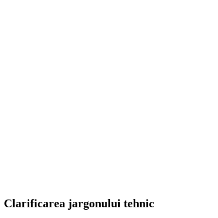
Cutie de depozitare în consolă...
145,97
lei
ADD TO CART
Clarificarea jargonului tehnic