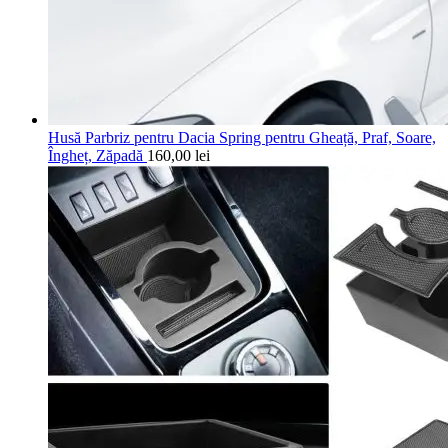
Husă Parbriz pentru Dacia Spring pentru Gheață, Praf, Soare,
Îngheț, Zăpadă
160,00
lei