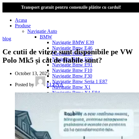
Transport gratuit pentru comenzile plătite cu cardul!
Acasa
Produse
Navigatie Auto
BMW
blog
Navigație BMW E39
Navigatie Bmw E46
Ce cutii de viteze sunt disponibile pe VW
Navigatie Bmw E87
Polo Mk5 și cât de fiabile sunt?
Navigatie Bmw E90
Navigatie Bmw E91
Navigatie Bmw F10
October 13, 2025
Navigatie Bmw F30
Navigatie Bmw Seria 1 E87
Posted by
ELENA
Navigatie Bmw X1
Navigatie Bmw X1 E84
Navigatie BMW X3
Navigatie BMW X3 E83
Navigatie BMW X3 f25
Dacia Logan
Navigație Dacia Logan 1 (2004–2012)
Navigație Dacia Logan 2 (2012–2020)
Navigație Dacia Logan 3 (2020–Prezent)
Dacia Duster