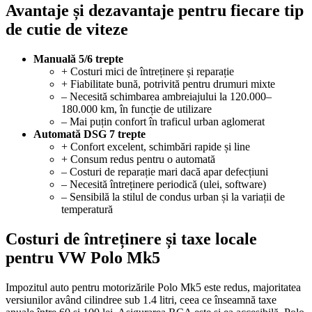
Avantaje și dezavantaje pentru fiecare tip
de cutie de viteze
Manuală 5/6 trepte
+ Costuri mici de întreținere și reparație
+ Fiabilitate bună, potrivită pentru drumuri mixte
– Necesită schimbarea ambreiajului la 120.000–
180.000 km, în funcție de utilizare
– Mai puțin confort în traficul urban aglomerat
Automată DSG 7 trepte
+ Confort excelent, schimbări rapide și line
+ Consum redus pentru o automată
– Costuri de reparație mari dacă apar defecțiuni
– Necesită întreținere periodică (ulei, software)
– Sensibilă la stilul de condus urban și la variații de
temperatură
Costuri de întreținere și taxe locale
pentru VW Polo Mk5
Impozitul auto pentru motorizările Polo Mk5 este redus, majoritatea
versiunilor având cilindree sub 1.4 litri, ceea ce înseamnă taxe