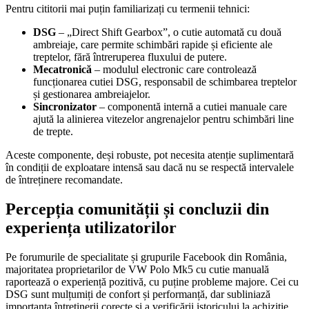
Pentru cititorii mai puțin familiarizați cu termenii tehnici:
DSG
– „Direct Shift Gearbox”, o cutie automată cu două
ambreiaje, care permite schimbări rapide și eficiente ale
treptelor, fără întreruperea fluxului de putere.
Mecatronică
– modulul electronic care controlează
funcționarea cutiei DSG, responsabil de schimbarea treptelor
și gestionarea ambreiajelor.
Sincronizator
– componentă internă a cutiei manuale care
ajută la alinierea vitezelor angrenajelor pentru schimbări line
de trepte.
Aceste componente, deși robuste, pot necesita atenție suplimentară
în condiții de exploatare intensă sau dacă nu se respectă intervalele
de întreținere recomandate.
Percepția comunității și concluzii din
experiența utilizatorilor
Pe forumurile de specialitate și grupurile Facebook din România,
majoritatea proprietarilor de VW Polo Mk5 cu cutie manuală
raportează o experiență pozitivă, cu puține probleme majore. Cei cu
DSG sunt mulțumiți de confort și performanță, dar subliniază
importanța întreținerii corecte și a verificării istoricului la achiziție.