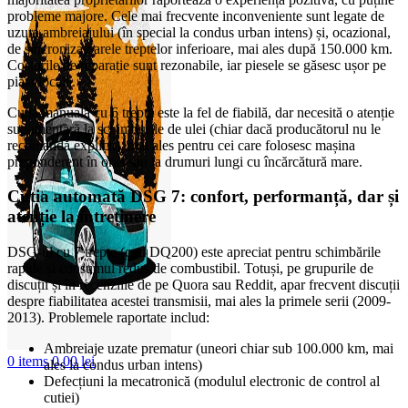
probleme majore. Cele mai frecvente inconveniente sunt legate de
uzura ambreiajului (în special la condus urban intens) și, ocazional,
de sincronizatoarele treptelor inferioare, mai ales după 150.000 km.
Costurile de reparație sunt rezonabile, iar piesele se găsesc ușor pe
piața locală.
Cutia manuală cu 6 trepte este la fel de fiabilă, dar necesită o atenție
suplimentară la schimburile de ulei (chiar dacă producătorul nu le
recomandă explicit), mai ales pentru cei care folosesc mașina
preponderent în oraș sau la drumuri lungi cu încărcătură mare.
Cutia automată DSG 7: confort, performanță, dar și
atenție la întreținere
DSG-ul cu 7 trepte (cod DQ200) este apreciat pentru schimbările
rapide și consumul redus de combustibil. Totuși, pe grupurile de
discuții și în recenziile de pe Quora sau Reddit, apar frecvent discuții
despre fiabilitatea acestei transmisii, mai ales la primele serii (2009-
2013). Problemele raportate includ:
Ambreiaje uzate prematur (uneori chiar sub 100.000 km, mai
0
items
0,00
lei
ales la condus urban intens)
Defecțiuni la mecatronică (modulul electronic de control al
cutiei)