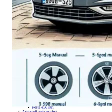
Navigație Mercedes W204
Navigație Mercedes W211
Navigație Mercedes Sprinter
Passat
Navigație Passat B5
Navigație Passat B5 5
Navigație Passat B6
Navigație Passat B7
Navigație Passat B8
Navigație Passat CC
Skoda
Navigație Skoda Fabia 1
Navigație Skoda Fabia 2
Navigație Skoda Octavia 1
Navigație Skoda Octavia 2
Navigație Skoda Octavia 3
Navigație Skoda Rapid
Navigație Skoda Superb 1
Navigație Skoda Superb 2
Navigație Toyota Avensis T25
Portbagaj Plafon Auto
Sub 350 Litri
Peste 350 Litri
Peste 450 litri
Accesorii auto masina