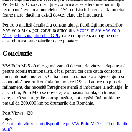
Pe Reddit și Quora, discuțiile confirmă aceste tendințe, iar mulți
recomandă evitarea modelelor DSG cu istoric incert sau kilometraj
foarte mare, dacă nu există dovezi clare ale întreținerii.
Pentru o analiză detaliată a consumului și fiabilității motorizărilor
VW Polo Mk5, poți consulta articolul
Ce consum are VW Polo
Mk5 pe benzină, diesel și GPL
, care completează imaginea de
ansamblu asupra costurilor de exploatare.
Concluzie
VW Polo Mk5 oferă o gamă variată de cutii de viteze, adaptate atât
pentru șoferii tradiționaliști, cât și pentru cei care caută confortul
unei automate moderne. Cutia manuală rămâne o alegere sigură și
economică pentru România, în timp ce DSG-ul aduce un plus de
rafinament, dar necesită întreținere atentă și informare la achiziție. În
ansamblu, Polo Mk5 se dovedește o mașină fiabilă, cu transmisii
care, dacă sunt îngrijite corespunzător, pot depăși fără probleme
pragul de 200.000 km pe drumurile din România.
Post Views:
420
Tags:
Ce cutii de viteze sunt disponibile pe VW Polo Mk5 și cât de fiabile
sunt?