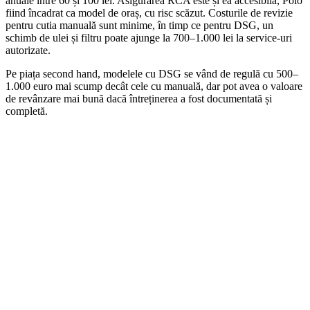
anuale între 60 și 100 lei. Asigurarea RCA este și ea accesibilă, Polo
fiind încadrat ca model de oraș, cu risc scăzut. Costurile de revizie
pentru cutia manuală sunt minime, în timp ce pentru DSG, un
schimb de ulei și filtru poate ajunge la 700–1.000 lei la service-uri
autorizate.
Pe piața second hand, modelele cu DSG se vând de regulă cu 500–
1.000 euro mai scump decât cele cu manuală, dar pot avea o valoare
de revânzare mai bună dacă întreținerea a fost documentată și
completă.
On Sale
Navigatie Android pentru BMW S...
1.800,00
lei
Original price was: 1.800,00 lei.
1.499,00
lei
Current price is:
1.499,00 lei.