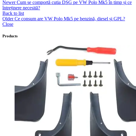
Newer
Cum se comportă cutia DSG pe VW Polo Mk5 în timp și ce
întreținere necesită?
Back to list
Older
Ce consum are VW Polo Mk5 pe benzină, diesel și GPL?
Close
Products