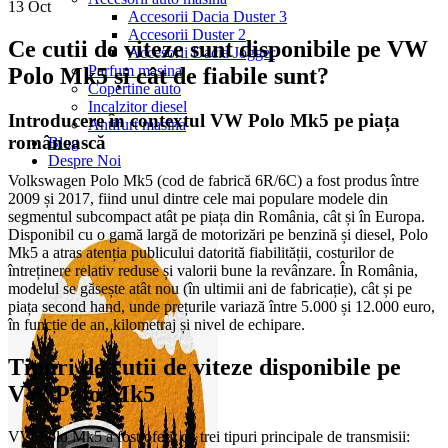
13
Oct
Accesorii Dacia Duster 3
Accesorii Duster 2
Ce cutii de viteze sunt disponibile pe VW
Accesorii Dacia Jogger
Parfum masina
Polo Mk5 și cât de fiabile sunt?
Copertine auto
Incalzitor diesel
Introducere în contextul VW Polo Mk5 pe piața
Antifurt masina
românească
Blog
Despre Noi
Volkswagen Polo Mk5 (cod de fabrică 6R/6C) a fost produs între
2009 și 2017, fiind unul dintre cele mai populare modele din
segmentul subcompact atât pe piața din România, cât și în Europa.
Disponibil cu o gamă largă de motorizări pe benzină și diesel, Polo
Mk5 a atras atenția publicului datorită fiabilității, costurilor de
întreținere relativ reduse și valorii bune la revânzare. În România,
modelul se găsește atât nou (în ultimii ani de fabricație), cât și pe
piața second hand, unde prețurile variază între 5.000 și 12.000 euro,
în funcție de an, kilometraj și nivel de echipare.
Tipuri de cutii de viteze disponibile pe
VW Polo Mk5
VW Polo Mk5 a fost oferit cu trei tipuri principale de transmisii: