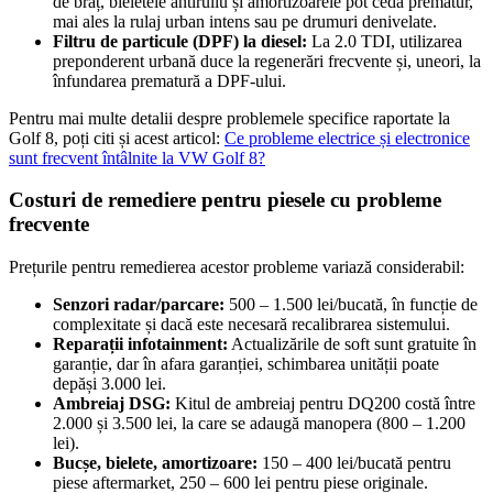
de braț, bieletele antiruliu și amortizoarele pot ceda prematur,
mai ales la rulaj urban intens sau pe drumuri denivelate.
Filtru de particule (DPF) la diesel:
La 2.0 TDI, utilizarea
preponderent urbană duce la regenerări frecvente și, uneori, la
înfundarea prematură a DPF-ului.
Pentru mai multe detalii despre problemele specifice raportate la
Golf 8, poți citi și acest articol:
Ce probleme electrice și electronice
sunt frecvent întâlnite la VW Golf 8?
Costuri de remediere pentru piesele cu probleme
frecvente
Prețurile pentru remedierea acestor probleme variază considerabil:
Senzori radar/parcare:
500 – 1.500 lei/bucată, în funcție de
complexitate și dacă este necesară recalibrarea sistemului.
Reparații infotainment:
Actualizările de soft sunt gratuite în
garanție, dar în afara garanției, schimbarea unității poate
depăși 3.000 lei.
Ambreiaj DSG:
Kitul de ambreiaj pentru DQ200 costă între
2.000 și 3.500 lei, la care se adaugă manopera (800 – 1.200
lei).
Bucșe, bielete, amortizoare:
150 – 400 lei/bucată pentru
piese aftermarket, 250 – 600 lei pentru piese originale.