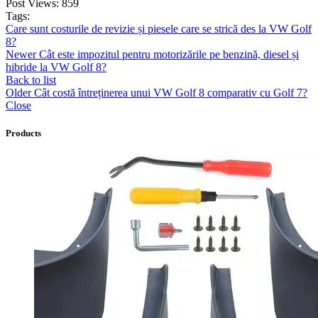
Post Views:
859
Tags:
Care sunt costurile de revizie și piesele care se strică des la VW Golf
8?
Newer
Cât este impozitul pentru motorizările pe benzină, diesel și
hibride la VW Golf 8?
Back to list
Older
Cât costă întreținerea unui VW Golf 8 comparativ cu Golf 7?
Close
Products