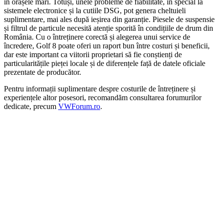
în orașele mari. Totuși, unele probleme de fiabilitate, în special la
sistemele electronice și la cutiile DSG, pot genera cheltuieli
suplimentare, mai ales după ieșirea din garanție. Piesele de suspensie
și filtrul de particule necesită atenție sporită în condițiile de drum din
România. Cu o întreținere corectă și alegerea unui service de
încredere, Golf 8 poate oferi un raport bun între costuri și beneficii,
dar este important ca viitorii proprietari să fie conștienți de
particularitățile pieței locale și de diferențele față de datele oficiale
prezentate de producător.
Pentru informații suplimentare despre costurile de întreținere și
experiențele altor posesori, recomandăm consultarea forumurilor
dedicate, precum
VWForum.ro
.
On Sale
AUTO-STYLE