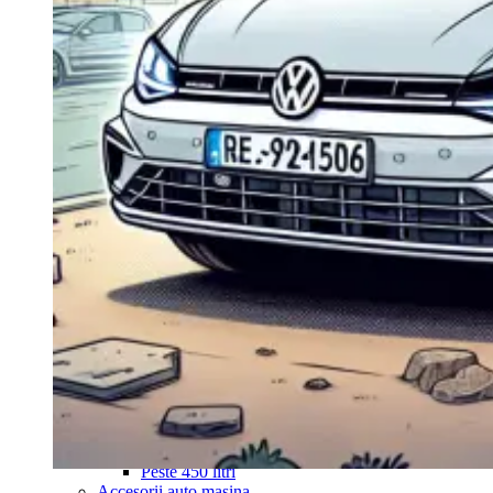
Navigație Mercedes W204
Navigație Mercedes W211
Navigație Mercedes Sprinter
Passat
Navigație Passat B5
Navigație Passat B5 5
Navigație Passat B6
Navigație Passat B7
Navigație Passat B8
Navigație Passat CC
Skoda
Navigație Skoda Fabia 1
Navigație Skoda Fabia 2
Navigație Skoda Octavia 1
Navigație Skoda Octavia 2
Navigație Skoda Octavia 3
Navigație Skoda Rapid
Navigație Skoda Superb 1
Navigație Skoda Superb 2
Navigație Toyota Avensis T25
Portbagaj Plafon Auto
Sub 350 Litri
Peste 350 Litri
Peste 450 litri
Accesorii auto masina