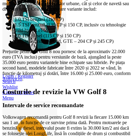
motorizări, adaptate atât nevoilor urbane, cât și celor de navetă sau
drumuri lungi. Cele mai populare variante includ:
1.0 TSI benzină (110 CP)
1.5 TSI benzină (130 CP și 150 CP, inclusiv cu tehnologie
mild-hybrid eTSI)
2.0 TDI diesel (115 CP și 150 CP)
Plug-in hybrid (eHybrid, GTE – 204 CP și 245 CP)
Prețurile pentru un Golf 8 nou pornesc de la aproximativ 22.000
euro (TVA inclus) pentru versiunile de bază, ajungând la peste
35.000 euro pentru variantele bine echipate sau hibride. Pe piața
second hand, modelele fabricate între 2020 și 2022 se vând, în
funcție de kilometraj și dotări, între 16.000 și 25.000 euro, conform
Login / Register
Autovit.ro
.
Search
Wishlist
Costurile de revizie la VW Golf 8
0
items
/
0,00
lei
Menu
Intervale de service recomandate
Volkswagen recomandă pentru Golf 8 revizii la fiecare 15.000 km
sau 1 an, în funcție de ce survine prima dată. Pentru motoarele pe
benzină și diesel, intervalul poate fi extins la 30.000 km/2 ani dacă
se folosește ulei LongLife, însă în condițiile de drum și combustibil