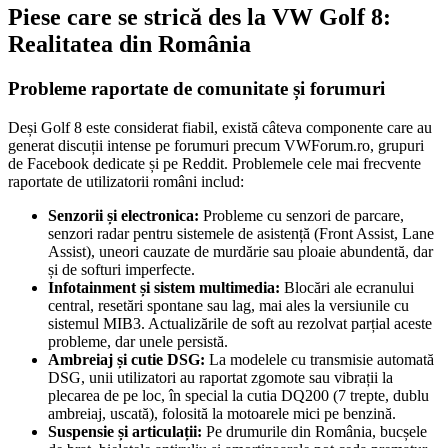
Piese care se strică des la VW Golf 8:
Realitatea din România
Probleme raportate de comunitate și forumuri
Deși Golf 8 este considerat fiabil, există câteva componente care au
generat discuții intense pe forumuri precum VWForum.ro, grupuri
de Facebook dedicate și pe Reddit. Problemele cele mai frecvente
raportate de utilizatorii români includ:
Senzorii și electronica:
Probleme cu senzori de parcare,
senzori radar pentru sistemele de asistență (Front Assist, Lane
Assist), uneori cauzate de murdărie sau ploaie abundentă, dar
și de softuri imperfecte.
Infotainment și sistem multimedia:
Blocări ale ecranului
central, resetări spontane sau lag, mai ales la versiunile cu
sistemul MIB3. Actualizările de soft au rezolvat parțial aceste
probleme, dar unele persistă.
Ambreiaj și cutie DSG:
La modelele cu transmisie automată
DSG, unii utilizatori au raportat zgomote sau vibrații la
plecarea de pe loc, în special la cutia DQ200 (7 trepte, dublu
ambreiaj, uscată), folosită la motoarele mici pe benzină.
Suspensie și articulații:
Pe drumurile din România, bucșele