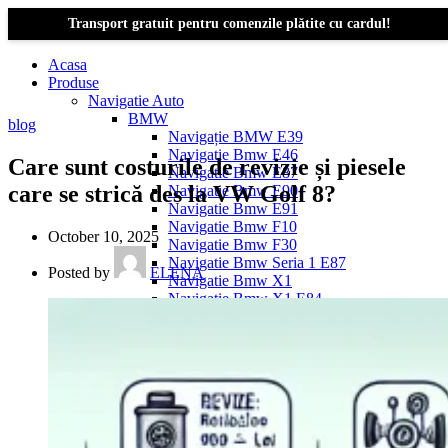
Transport gratuit pentru comenzile plătite cu cardul!
Acasa
Produse
Navigatie Auto
BMW
blog
Navigație BMW E39
Navigatie Bmw E46
Care sunt costurile de revizie și piesele
Navigatie Bmw E87
care se strică des la VW Golf 8?
Navigatie Bmw E90
Navigatie Bmw E91
Navigatie Bmw F10
October 10, 2025
Navigatie Bmw F30
Navigatie Bmw Seria 1 E87
Posted by
ELENA
Navigatie Bmw X1
Navigatie Bmw X1 E84
Navigatie BMW X3
Navigatie BMW X3 E83
Navigatie BMW X3 f25
Dacia Logan
Navigație Dacia Logan 1 (2004–2012)
Navigație Dacia Logan 2 (2012–2020)
Navigație Dacia Logan 3 (2020–Prezent)
Dacia Duster