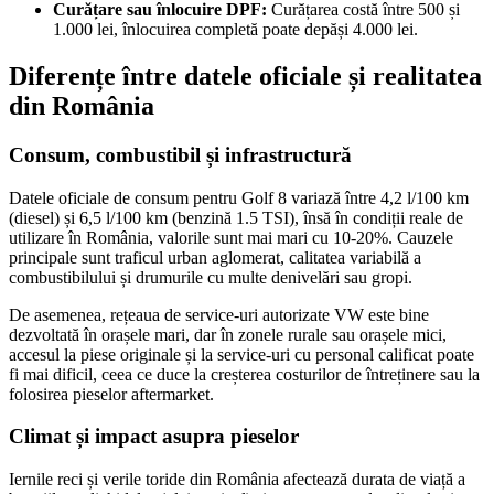
Curățare sau înlocuire DPF:
Curățarea costă între 500 și
1.000 lei, înlocuirea completă poate depăși 4.000 lei.
Diferențe între datele oficiale și realitatea
din România
Consum, combustibil și infrastructură
Datele oficiale de consum pentru Golf 8 variază între 4,2 l/100 km
(diesel) și 6,5 l/100 km (benzină 1.5 TSI), însă în condiții reale de
utilizare în România, valorile sunt mai mari cu 10-20%. Cauzele
principale sunt traficul urban aglomerat, calitatea variabilă a
combustibilului și drumurile cu multe denivelări sau gropi.
De asemenea, rețeaua de service-uri autorizate VW este bine
dezvoltată în orașele mari, dar în zonele rurale sau orașele mici,
accesul la piese originale și la service-uri cu personal calificat poate
fi mai dificil, ceea ce duce la creșterea costurilor de întreținere sau la
folosirea pieselor aftermarket.
Climat și impact asupra pieselor
Iernile reci și verile toride din România afectează durata de viață a