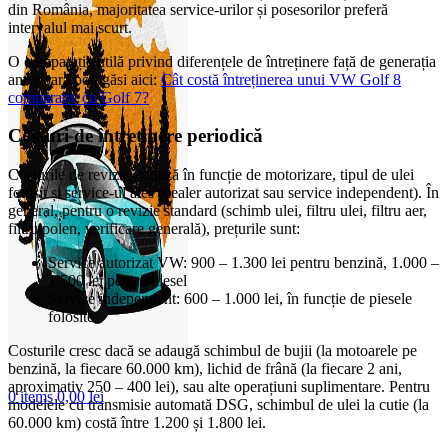
din România, majoritatea service-urilor și posesorilor preferă
intervalul mai scurt.
O comparație utilă privind diferențele de întreținere față de generația
anterioară poți găsi aici:
Cât costă întreținerea unui VW Golf 8
comparativ cu Golf 7?
Costuri de întreținere periodică
Costurile de revizie variază în funcție de motorizare, tipul de ulei
folosit și service-ul ales (dealer autorizat sau service independent). În
general, pentru o revizie standard (schimb ulei, filtru ulei, filtru aer,
filtru polen, verificare generală), prețurile sunt:
Service autorizat VW: 900 – 1.300 lei pentru benzină, 1.000 –
1.500 lei pentru diesel
Service independent: 600 – 1.000 lei, în funcție de piesele
folosite
Costurile cresc dacă se adaugă schimbul de bujii (la motoarele pe
benzină, la fiecare 60.000 km), lichid de frână (la fiecare 2 ani,
aproximativ 250 – 400 lei), sau alte operațiuni suplimentare. Pentru
0
items
0,00
lei
modelele cu transmisie automată DSG, schimbul de ulei la cutie (la
60.000 km) costă între 1.200 și 1.800 lei.