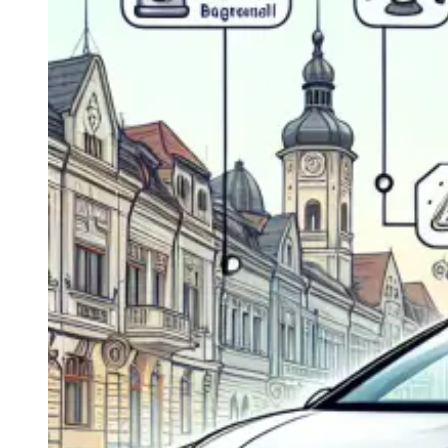
Navigatie Duster 2011
Navigatie Duster 2019
Audi
Navigatie Audi A3 8p
Navigatie Audi A4
Navigatie Audi A4 B6
Navigatie Audi A4 B7
Navigatie Audi A4 B8
Navigatie Audi A5
Navigatie Audi A6 C5
Navigatie Audi A6 C6
Navigatie Audi A6 C7
Navigatie Audi Q5
Ford
Navigație Ford Fiesta
Navigație Ford Focus 1
Navigație Ford Focus 2
Navigație Ford Focus MK3
Navigație Ford Mondeo MK3
Navigație Ford Mondeo MK4
Navigație Ford Transit
Mercedes
Navigație Mercedes C Class W203
Navigație Mercedes C Class W204
Navigație Mercedes W203