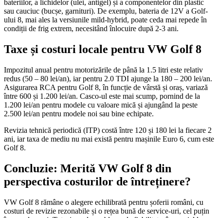
bateriilor, a lichidelor (ulei, antigel) și a componentelor din plastic
sau cauciuc (bucșe, garnituri). De exemplu, bateria de 12V a Golf-
ului 8, mai ales la versiunile mild-hybrid, poate ceda mai repede în
condiții de frig extrem, necesitând înlocuire după 2-3 ani.
Taxe și costuri locale pentru VW Golf 8
Impozitul anual pentru motorizările de până la 1.5 litri este relativ
redus (50 – 80 lei/an), iar pentru 2.0 TDI ajunge la 180 – 200 lei/an.
Asigurarea RCA pentru Golf 8, în funcție de vârstă și oraș, variază
între 600 și 1.200 lei/an. Casco-ul este mai scump, pornind de la
1.200 lei/an pentru modele cu valoare mică și ajungând la peste
2.500 lei/an pentru modele noi sau bine echipate.
Revizia tehnică periodică (ITP) costă între 120 și 180 lei la fiecare 2
ani, iar taxa de mediu nu mai există pentru mașinile Euro 6, cum este
Golf 8.
Concluzie: Merită VW Golf 8 din
perspectiva costurilor de întreținere?
VW Golf 8 rămâne o alegere echilibrată pentru șoferii români, cu
costuri de revizie rezonabile și o rețea bună de service-uri, cel puțin