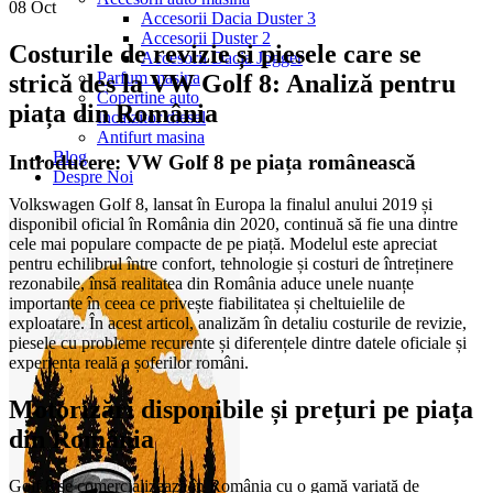
08
Oct
Accesorii Dacia Duster 3
Accesorii Duster 2
Costurile de revizie și piesele care se
Accesorii Dacia Jogger
Parfum masina
strică des la VW Golf 8: Analiză pentru
Copertine auto
piața din România
Incalzitor diesel
Antifurt masina
Blog
Introducere: VW Golf 8 pe piața românească
Despre Noi
Volkswagen Golf 8, lansat în Europa la finalul anului 2019 și
disponibil oficial în România din 2020, continuă să fie una dintre
cele mai populare compacte de pe piață. Modelul este apreciat
pentru echilibrul între confort, tehnologie și costuri de întreținere
rezonabile, însă realitatea din România aduce unele nuanțe
importante în ceea ce privește fiabilitatea și cheltuielile de
exploatare. În acest articol, analizăm în detaliu costurile de revizie,
piesele cu probleme recurente și diferențele dintre datele oficiale și
experiența reală a șoferilor români.
Motorizări disponibile și prețuri pe piața
din România
Golf 8 se comercializează în România cu o gamă variată de