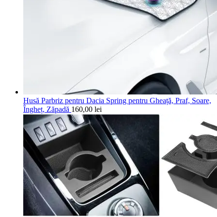
Husă Parbriz pentru Dacia Spring pentru Gheață, Praf, Soare,
Îngheț, Zăpadă
160,00
lei