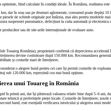
optimiste, fiind calculate în condiții ideale. În România, realitatea este d
0 km, dar în oraș sau pe drumuri aglomerate, consumul poate depăși 10 
r piesele de schimb originale pot întârzia, mai ales pentru modelele mai
zura suspensiei pneumatice, defecțiuni la cutia automată și electronica
 producător sau de site-urile internaționale de evaluare auto.
lub Touareg România), proprietarii confirmă că deprecierea accelerată î
 întreținerea devine costisitoare după 150.000 km. Recomandarea generală
ilitate și costurile mari de întreținere.
nsiderat o alegere bună pentru cei care își permit costurile de exploatare
etraj sub 120.000 km, reprezintă cea mai bună opțiune.
ecierea unui Touareg în România
n primii ani, dar își păstrează valoarea relativ bine după 5–6 ani, da
tare tehnică și preferințele pieței locale. Costurile de întreținere, taxe
second hand, este esențială verificarea istoricului și alegerea unui model