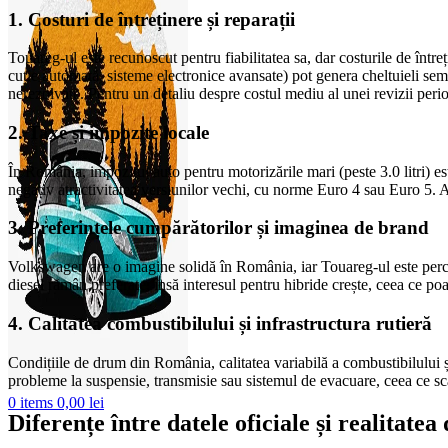
1. Costuri de întreținere și reparații
Touareg-ul este recunoscut pentru fiabilitatea sa, dar costurile de într
cutie automată, sisteme electronice avansate) pot genera cheltuieli se
nerezolvate. Pentru un detaliu despre costul mediu al unei revizii peri
2. Taxe și impozite locale
În România, impozitul auto pentru motorizările mari (peste 3.0 litri) e
negativ atractivitatea versiunilor vechi, cu norme Euro 4 sau Euro 5.
3. Preferințele cumpărătorilor și imaginea de brand
Volkswagen are o imagine solidă în România, iar Touareg-ul este percep
diesel rămân preferate, însă interesul pentru hibride crește, ceea ce poa
4. Calitatea combustibilului și infrastructura rutieră
Condițiile de drum din România, calitatea variabilă a combustibilului ș
probleme la suspensie, transmisie sau sistemul de evacuare, ceea ce sc
0
items
0,00
lei
Diferențe între datele oficiale și realitate