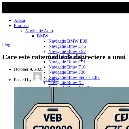
Acasa
Produse
Navigatie Auto
BMW
Navigație BMW E39
blog
Navigatie Bmw E46
Navigatie Bmw E87
Care este rata medie de depreciere a unui 
Navigatie Bmw E90
Navigatie Bmw E91
Navigatie Bmw F10
October 9, 2025
Navigatie Bmw F30
Navigatie Bmw Seria 1 E87
Posted by
ELENA
Navigatie Bmw X1
Navigatie Bmw X1 E84
Navigatie BMW X3
Navigatie BMW X3 E83
Navigatie BMW X3 f25
Dacia Logan
Navigație Dacia Logan 1 (2004–2012)
Navigație Dacia Logan 2 (2012–2020)
Navigație Dacia Logan 3 (2020–Prezent)