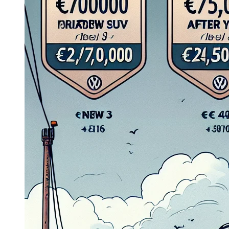
Dacia Duster
Navigatie Duster 2011
Navigatie Duster 2019
Audi
Navigatie Audi A3 8p
Navigatie Audi A4
Navigatie Audi A4 B6
Navigatie Audi A4 B7
Navigatie Audi A4 B8
Navigatie Audi A5
Navigatie Audi A6 C5
Navigatie Audi A6 C6
Navigatie Audi A6 C7
Navigatie Audi Q5
Ford
Navigație Ford Fiesta
Navigație Ford Focus 1
Navigație Ford Focus 2
Navigație Ford Focus MK3
Navigație Ford Mondeo MK3
Navigație Ford Mondeo MK4
Navigație Ford Transit
Mercedes
Navigație Mercedes C Class W203
Navigație Mercedes C Class W204