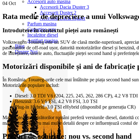
Accesorii auto masina
04
Oct
Accesorii Dacia Duster 3
Accesorii Duster 2
Rata medie de depreciere a unui Volkswage
Accesorii Dacia Jogger
Parfum masina
Copertine auto
Introducere în contextul pieței auto românești
Incalzitor diesel
Antifurt masina
Volkswagen Touareg este un SUV de clasă medie-superioară, apreciat pen
Blog
pasionaților de off-road ușor, datorită motorizărilor diesel și benzină,
Despre Noi
de întreținere, taxele auto, fluctuațiile pieței second hand și preferinț
Motorizări disponibile și ani de fabricație
În România, Touareg-urile cele mai întâlnite pe piața second hand sun
Motorizările populare includ:
Diesel: 3.0 TDI V6 (204, 225, 245, 262, 286 CP), 4.2 V8 TDI
Benzină: 3.6 V6 FSI, 4.2 V8 FSI, 3.0 TSI
Plug-in Hybrid: 3.0 TSI eHybrid (disponibil pe generația CR)
Majoritatea cumpărătorilor români preferă versiunile diesel, datorită con
marile orașe. Pentru mai multe detalii despre ce influențează costul 
Prețuri de achiziție: nou vs. second hand