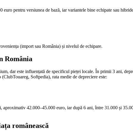
euro pentru versiunea de bază, iar variantele bine echipate sau hibride
 proveniența (import sau România) și nivelul de echipare.
în România
 dar este influențată de specificul pieței locale. În primii 3 ani, depr
o (ClubTouareg, Softpedia), rata medie de depreciere este:
, aproximativ 42.000–45.000 euro, iar după 6 ani, între 31.000 și 35.0
piața românească