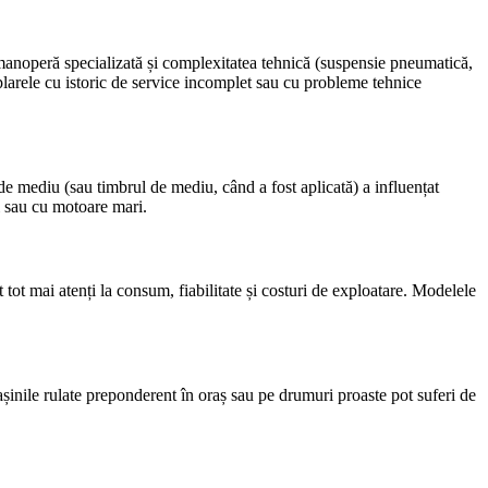
e, manoperă specializată și complexitatea tehnică (suspensie pneumatică,
larele cu istoric de service incomplet sau cu probleme tehnice
de mediu (sau timbrul de mediu, când a fost aplicată) a influențat
i sau cu motoare mari.
t mai atenți la consum, fiabilitate și costuri de exploatare. Modelele
așinile rulate preponderent în oraș sau pe drumuri proaste pot suferi de