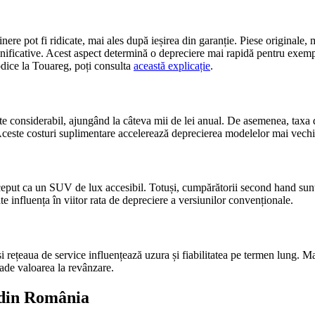
eținere pot fi ridicate, mai ales după ieșirea din garanție. Piese original
mnificative. Acest aspect determină o depreciere mai rapidă pentru exemp
odice la Touareg, poți consulta
această explicație
.
ste considerabil, ajungând la câteva mii de lei anual. De asemenea, taxa 
 Aceste costuri suplimentare accelerează deprecierea modelelor mai vech
ut ca un SUV de lux accesibil. Totuși, cumpărătorii second hand sunt to
te influența în viitor rata de depreciere a versiunilor convenționale.
i rețeaua de service influențează uzura și fiabilitatea pe termen lung. M
ade valoarea la revânzare.
a din România