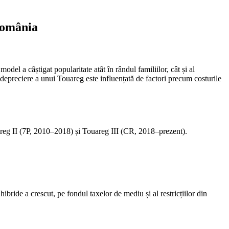
România
l a câștigat popularitate atât în rândul familiilor, cât și al
e depreciere a unui Touareg este influențată de factori precum costurile
uareg II (7P, 2010–2018) și Touareg III (CR, 2018–prezent).
ibride a crescut, pe fondul taxelor de mediu și al restricțiilor din