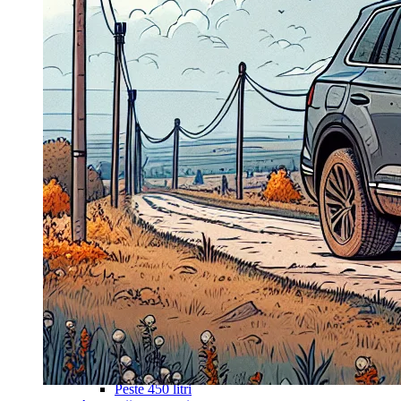
Navigație Mercedes W203
Navigație Mercedes W204
Navigație Mercedes W211
Navigație Mercedes Sprinter
Passat
Navigație Passat B5
Navigație Passat B5 5
Navigație Passat B6
Navigație Passat B7
Navigație Passat B8
Navigație Passat CC
Skoda
Navigație Skoda Fabia 1
Navigație Skoda Fabia 2
Navigație Skoda Octavia 1
Navigație Skoda Octavia 2
Navigație Skoda Octavia 3
Navigație Skoda Rapid
Navigație Skoda Superb 1
Navigație Skoda Superb 2
Navigație Toyota Avensis T25
Portbagaj Plafon Auto
Sub 350 Litri
Peste 350 Litri
Peste 450 litri