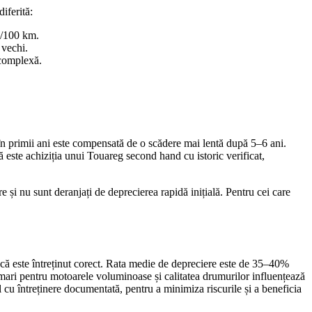
iferită:
l/100 km.
 vechi.
 complexă.
n primii ani este compensată de o scădere mai lentă după 5–6 ani.
 este achiziția unui Touareg second hand cu istoric verificat,
 și nu sunt deranjați de deprecierea rapidă inițială. Pentru cei care
că este întreținut corect. Rata medie de depreciere este de 35–40%
le mari pentru motoarele voluminoase și calitatea drumurilor influențează
 cu întreținere documentată, pentru a minimiza riscurile și a beneficia