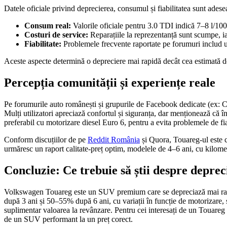
Datele oficiale privind deprecierea, consumul și fiabilitatea sunt adesea 
Consum real:
Valorile oficiale pentru 3.0 TDI indică 7–8 l/10
Costuri de service:
Reparațiile la reprezentanță sunt scumpe, ia
Fiabilitate:
Problemele frecvente raportate pe forumuri includ u
Aceste aspecte determină o depreciere mai rapidă decât cea estimată de
Percepția comunității și experiențe reale
Pe forumurile auto românești și grupurile de Facebook dedicate (ex: C
Mulți utilizatori apreciază confortul și siguranța, dar menționează că
preferabil cu motorizare diesel Euro 6, pentru a evita problemele de fiab
Conform discuțiilor de pe
Reddit România
și Quora, Touareg-ul este co
urmăresc un raport calitate-preț optim, modelele de 4–6 ani, cu kilom
Concluzie: Ce trebuie să știi despre depr
Volkswagen Touareg este un SUV premium care se depreciază mai rapid î
după 3 ani și 50–55% după 6 ani, cu variații în funcție de motorizare, s
suplimentar valoarea la revânzare. Pentru cei interesați de un Touareg 
de un SUV performant la un preț corect.