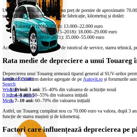
Un Touareg nou, în 2024, are un preț de pornire de aproximativ 70.000 
semnificativ în funcție de anul de fabricație, kilometraj și dotări:
Touareg II (2010–2014): 13.000–22.000 euro
Touareg II facelift (2015–2018): 18.000–29.000 euro
Touareg III (2018–2021): 35.000–55.000 euro
Aceste prețuri sunt influențate de istoricul de service, starea tehnică,
Rata medie de depreciere a unui Touareg 
Deprecierea unui Touareg urmează tiparul general al SUV-urilor premium,
Login / Register
următori. Conform datelor agregate de pe
Autovit.ro
și forumurile aut
Search
Primii 3 ani:
35–40% din valoarea de achiziție nouă
Wishlist
4–6 ani:
50–55% din valoarea inițială
0
items
/
0,00
lei
7–10 ani:
60–70% din valoarea inițială
Menu
Astfel, un Touareg cumpărat nou cu 70.000 euro va valora, după 3 ani
funcție de starea mașinii și de kilometraj.
Factori care influențează deprecierea pe 