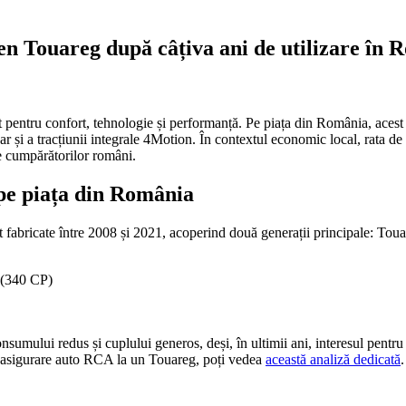
n Touareg după câțiva ani de utilizare în 
tru confort, tehnologie și performanță. Pe piața din România, acest mode
 dar și a tracțiunii integrale 4Motion. În contextul economic local, rata d
ele cumpărătorilor români.
 pe piața din România
t fabricate între 2008 și 2021, acoperind două generații principale: To
 (340 CP)
sumului redus și cuplului generos, deși, în ultimii ani, interesul pentru h
de asigurare auto RCA la un Touareg, poți vedea
această analiză dedicată
.