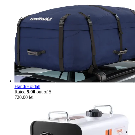
HandiHoldall
Rated
5.00
out of 5
720,00
lei