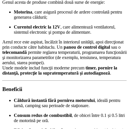
Genul acesta de produse combină două surse de energie:
Motorina
, care asigură procesul de ardere controlată pentru
generarea căldurii;
Curentul electric la 12V
, care alimentează ventilatorul,
sistemul electronic şi pompa de alimentare.
Aerul rece este aspirat, încălzit în interiorul unităţii, apoi direcţionat
prin conducte către habitaclu. Un
panou de control digital
sau o
telecomandă
permite reglarea temperaturii, programarea funcţionării
şi monitorizarea parametrilor (de exemplu, tensiunea, temperatura
aerului, starea pompei).
Unele modele includ funcţii moderne precum
timer, pornire la
distanţă, protecţie la supratemperatură şi autodiagnoză
.
Beneficii
Căldură instantă fără pornirea motorului
, ideală pentru
iarnă, camping sau perioade de staţionare.
Consum redus de combustibil
, de obicei între 0.1 și 0.5 litri
de motorină pe oră.