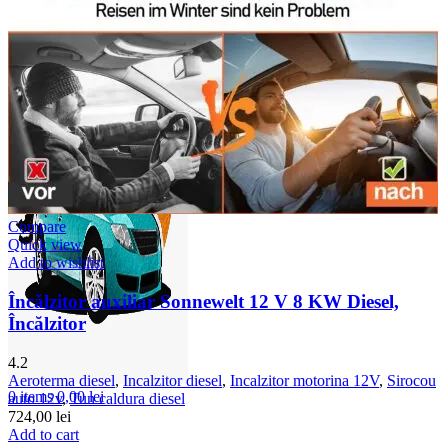
Compare
Quick view
Add to wishlist
Încălzitor auxiliar Sonnewelt 12 V 8 KW Diesel,
Încălzitor
4.2
Aeroterma diesel
,
Incalzitor diesel
,
Incalzitor motorina 12V
,
Sirocou
0
items
0,00
lei
auto 12v
,
Tun caldura diesel
724,00
lei
Add to cart