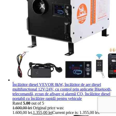
Încălzitor diesel VEVOR 8kW, încălzitor de aer diesel
multifuncțional 12V/24V, cu control prin aplicație Bluetooth,
telecomandă, ecran de afișare și alarmă CO, încălzitor diesel
portabil cu încălzire rapidă pentru vehicule
Rated
5.00
out of 5
1.600,00
lei
Original price was:
1.600,00 lei.
1.355,00
lei
Current price is: 1.355,00 lei.