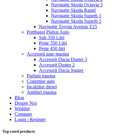
Navigație Skoda Octavia 3
Navigație Skoda Rapid
Navigație Skoda Superb 1
Navigație Skoda Superb 2
Navigație Toyota Avensis T25
Portbagaj Plafon Auto
Sub 350 Litri
Peste 350 Litri
Peste 450 litri
Accesorii auto masina
Accesorii Dacia Duster 3
Accesorii Duster 2
Accesorii Dacia Jogger
Parfum masina
Copertine auto
Incalzitor diesel
Antifurt masina
Blog
Despre Noi
Wishlist
Compare
Login / Register
Top rated products