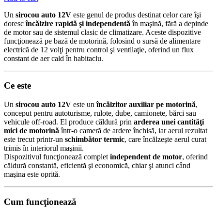
Un
sirocou auto 12V
este genul de produs destinat celor care îşi
doresc
încălzire rapidă şi independentă
în maşină, fără a depinde
de motor sau de sistemul clasic de climatizare. Aceste dispozitive
funcţionează pe bază de motorină, folosind o sursă de alimentare
electrică de 12 volţi pentru control şi ventilaţie, oferind un flux
constant de aer cald în habitaclu.
Ce este
Un
sirocou auto 12V
este un
încălzitor auxiliar pe motorină
,
conceput pentru autoturisme, rulote, dube, camionete, bărci sau
vehicule off-road. El produce căldură prin
arderea unei cantităţi
mici de motorină
într-o cameră de ardere închisă, iar aerul rezultat
este trecut printr-un
schimbător termic
, care încălzeşte aerul curat
trimis în interiorul maşinii.
Dispozitivul funcţionează complet
independent de motor
, oferind
căldură constantă, eficientă şi economică, chiar şi atunci când
maşina este oprită.
Cum funcţionează