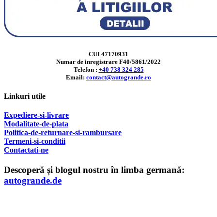
CUI 47170931
Numar de inregistrare F40/5861/2022
Telefon :
+40 738 324 285
Email:
contact@autogrande.ro
Linkuri utile
Expediere-si-livrare
Modalitate-de-plata
Politica-de-returnare-si-rambursare
T
ermeni-si-conditii
Contactati-ne
Descoperă și blogul nostru în limba germană:
autogrande.de