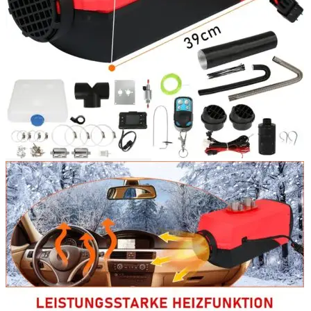
Login / Register
Search
Wishlist
0
items
/
0,00
lei
Menu