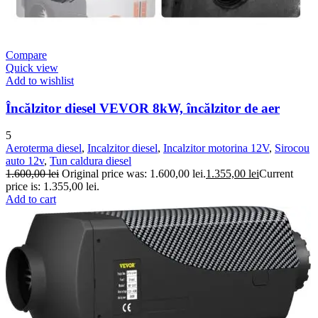
Compare
Quick view
Add to wishlist
Încălzitor diesel VEVOR 8kW, încălzitor de aer
5
Aeroterma diesel
,
Incalzitor diesel
,
Incalzitor motorina 12V
,
Sirocou
auto 12v
,
Tun caldura diesel
1.600,00
lei
Original price was: 1.600,00 lei.
1.355,00
lei
Current
price is: 1.355,00 lei.
Add to cart