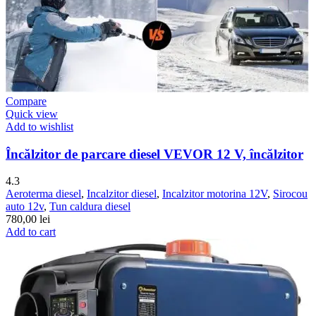
Compare
Quick view
Add to wishlist
Încălzitor de parcare diesel VEVOR 12 V, încălzitor
4.3
Aeroterma diesel
,
Incalzitor diesel
,
Incalzitor motorina 12V
,
Sirocou
auto 12v
,
Tun caldura diesel
780,00
lei
Add to cart