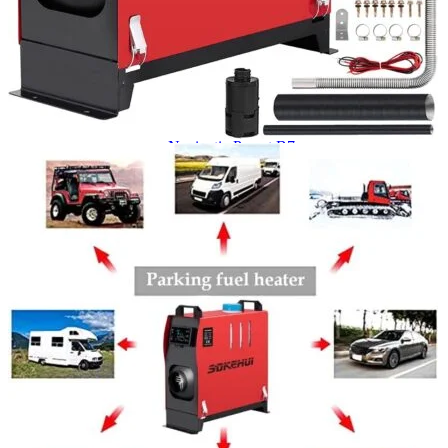
Navigație Mercedes W203
Navigație Mercedes W204
Navigație Mercedes W211
Navigație Mercedes Sprinter
Passat
Navigație Passat B5
Navigație Passat B5 5
Navigație Passat B6
Navigație Passat B7
Navigație Passat B8
Navigație Passat CC
Skoda
Navigație Skoda Fabia 1
Navigație Skoda Fabia 2
Navigație Skoda Octavia 1
Navigație Skoda Octavia 2
Navigație Skoda Octavia 3
Navigație Skoda Rapid
Navigație Skoda Superb 1
Navigație Skoda Superb 2
Navigație Toyota Avensis T25
Portbagaj Plafon Auto
Sub 350 Litri
Peste 350 Litri
Peste 450 litri