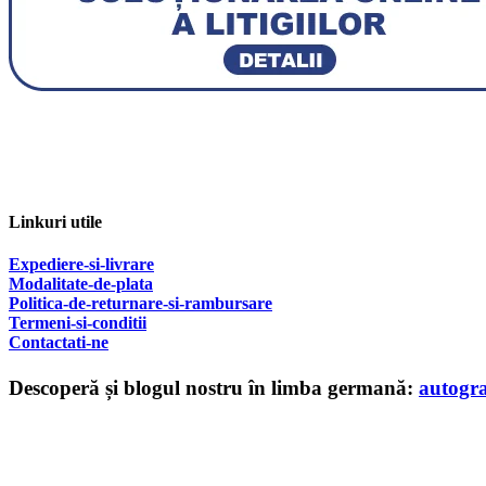
Linkuri utile
Expediere-si-livrare
Modalitate-de-plata
Politica-de-returnare-si-rambursare
T
ermeni-si-conditii
Contactati-ne
Descoperă și blogul nostru în limba germană:
autogr