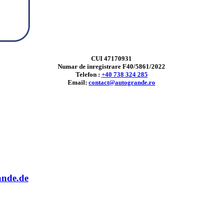
CUI 47170931
Numar de inregistrare F40/5861/2022
Telefon :
+40 738 324 285
Email:
contact@autogrande.ro
ande.de