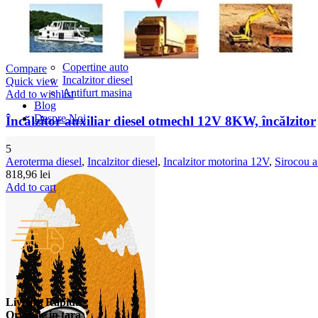
Accesorii auto masina
Accesorii Dacia Duster 3
Accesorii Duster 2
Accesorii Dacia Jogger
Parfum masina
Copertine auto
Compare
Incalzitor diesel
Quick view
Antifurt masina
Add to wishlist
Blog
Despre Noi
Încălzitor auxiliar diesel otmechl 12V 8KW, încălzitor
5
Aeroterma diesel
,
Incalzitor diesel
,
Incalzitor motorina 12V
,
Sirocou a
818,96
lei
Add to cart
Livrare Rapida
Oriunde in tara