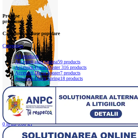
Produse
premium
Categorii produse populare
Categories
All
products
Accesorii auto masina
59 products
Accesorii Dacia Duster 3
16 products
Accesorii Dacia Jogger
7 products
Accesorii Dacia Spring
18 products
0
items
0,00
lei