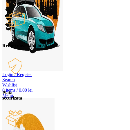
Retur convenabil in 30 de zile
Login / Register
Search
Wishlist
0
items
/
0,00
lei
Plata
Menu
securizata