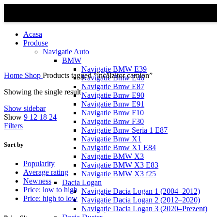
Acasa
Produse
Navigatie Auto
BMW
Navigație BMW E39
Home
Shop
Products tagged “încălzitor camion”
Navigatie Bmw E46
Navigatie Bmw E87
Showing the single result
Navigatie Bmw E90
Navigatie Bmw E91
Show sidebar
Navigatie Bmw F10
Show
9
12
18
24
Navigatie Bmw F30
Filters
Navigatie Bmw Seria 1 E87
Navigatie Bmw X1
Sort by
Navigatie Bmw X1 E84
Navigatie BMW X3
Popularity
Navigatie BMW X3 E83
Average rating
Navigatie BMW X3 f25
Newness
Dacia Logan
Price: low to high
Navigație Dacia Logan 1 (2004–2012)
Price: high to low
Navigație Dacia Logan 2 (2012–2020)
Navigație Dacia Logan 3 (2020–Prezent)