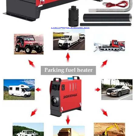
Navigație Mercedes W204
Navigație Mercedes W211
Navigație Mercedes Sprinter
Passat
Navigație Passat B5
Navigație Passat B5 5
Navigație Passat B6
Navigație Passat B7
Navigație Passat B8
Navigație Passat CC
Skoda
Navigație Skoda Fabia 1
Navigație Skoda Fabia 2
Navigație Skoda Octavia 1
Navigație Skoda Octavia 2
Navigație Skoda Octavia 3
Navigație Skoda Rapid
Navigație Skoda Superb 1
Navigație Skoda Superb 2
Navigație Toyota Avensis T25
Portbagaj Plafon Auto
Sub 350 Litri
Peste 350 Litri
Peste 450 litri
Accesorii auto masina