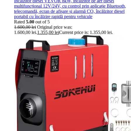
Încălzitor diesel VEVOR 8kW, încălzitor de aer diesel
multifuncțional 12V/24V, cu control prin aplicație Bluetooth,
telecomandă, ecran de afișare și alarmă CO, încălzitor diesel
portabil cu încălzire rapidă pentru vehicule
Rated
5.00
out of 5
1.600,00
lei
Original price was:
1.600,00 lei.
1.355,00
lei
Current price is: 1.355,00 lei.