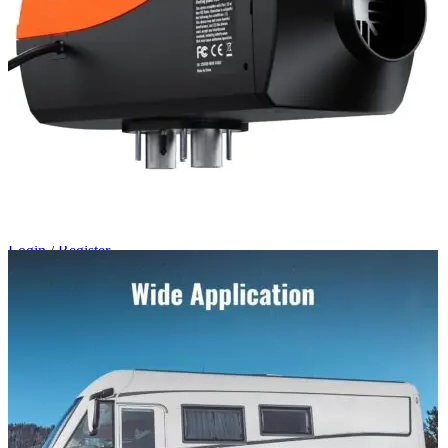
Login / Register
Search
Wishlist
0
items
/
0,00
lei
Menu