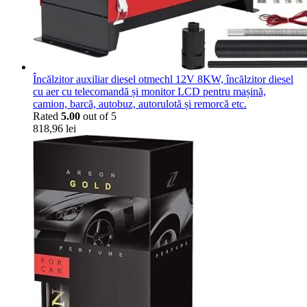
Încălzitor auxiliar diesel otmechl 12V 8KW, încălzitor diesel
cu aer cu telecomandă și monitor LCD pentru mașină,
camion, barcă, autobuz, autorulotă și remorcă etc.
Rated
5.00
out of 5
818,96
lei