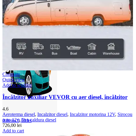
Compare
Quick view
Add to wishlist
Încălzitor auxiliar VEVOR cu aer diesel, încălzitor
4.6
Aeroterma diesel
,
Incalzitor diesel
,
Incalzitor motorina 12V
,
Sirocou
auto 12v
,
Tun caldura diesel
0
items
0,00
lei
726,00
lei
Add to cart