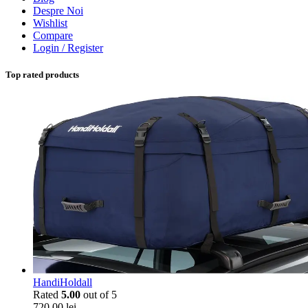
Despre Noi
Wishlist
Compare
Login / Register
Top rated products
HandiHoldall
Rated
5.00
out of 5
720,00
lei