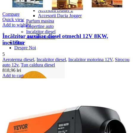
Accesorii Dacia Duster 3
Accesorii Duster 2
Compare
Accesorii Dacia Jogger
Quick view
Parfum masina
Add to wishlist
Copertine auto
Incalzitor diesel
Încălzitor auxiliar diesel otmechl 12V 8KW,
Antifurt masina
încălzitor
Blog
Despre Noi
5
Aeroterma diesel
,
Incalzitor diesel
,
Incalzitor motorina 12V
,
Sirocou
auto 12v
,
Tun caldura diesel
818,96
lei
Add to cart