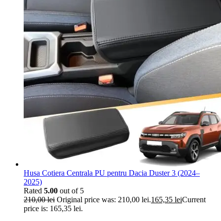
Husa Cotiera Centrala PU pentru Dacia Duster 3 (2024–
2025)
Rated
5.00
out of 5
210,00
lei
Original price was: 210,00 lei.
165,35
lei
Current
price is: 165,35 lei.