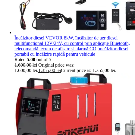
Încălzitor diesel VEVOR 8kW, încălzitor de aer diesel
multifuncțional 12V/24V, cu control prin aplicație Bluetooth,
telecomandă, ecran de afișare și alarmă CO, încălzitor diesel
portabil cu încălzire rapidă pentru vehicule
Rated
5.00
out of 5
1.600,00
lei
Original price was:
1.600,00 lei.
1.355,00
lei
Current price is: 1.355,00 lei.