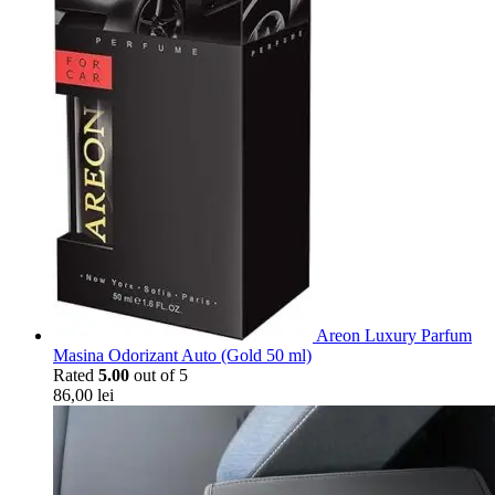
Areon Luxury Parfum
Masina Odorizant Auto (Gold 50 ml)
Rated
5.00
out of 5
86,00
lei