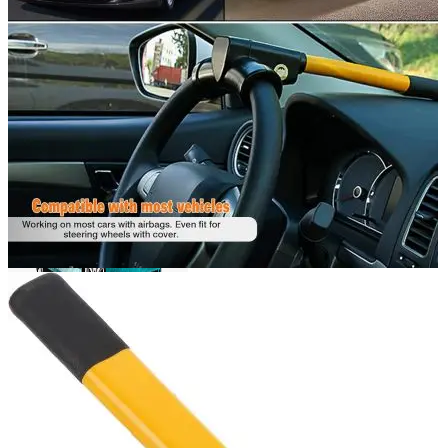
0
items
0,00
lei