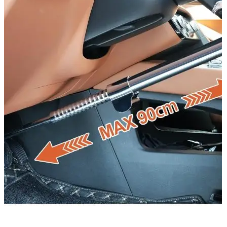
Accesorii Dacia Duster 3
Accesorii Duster 2
Accesorii Dacia Jogger
Parfum masina
Copertine auto
Incalzitor diesel
Antifurt masina
Blog
Despre Noi