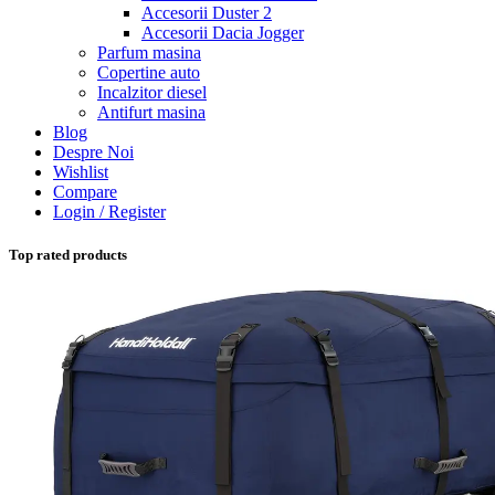
Accesorii Duster 2
Accesorii Dacia Jogger
Parfum masina
Copertine auto
Incalzitor diesel
Antifurt masina
Blog
Despre Noi
Wishlist
Compare
Login / Register
Top rated products