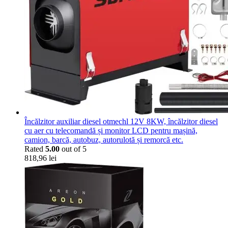
Încălzitor auxiliar diesel otmechl 12V 8KW, încălzitor diesel
cu aer cu telecomandă și monitor LCD pentru mașină,
camion, barcă, autobuz, autorulotă și remorcă etc.
Rated
5.00
out of 5
818,96
lei