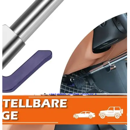
Navigație Mercedes W204
Navigație Mercedes W211
Navigație Mercedes Sprinter
Passat
Navigație Passat B5
Navigație Passat B5 5
Navigație Passat B6
Navigație Passat B7
Navigație Passat B8
Navigație Passat CC
Skoda
Navigație Skoda Fabia 1
Navigație Skoda Fabia 2
Navigație Skoda Octavia 1
Navigație Skoda Octavia 2
Navigație Skoda Octavia 3
Navigație Skoda Rapid
Navigație Skoda Superb 1
Navigație Skoda Superb 2
Navigație Toyota Avensis T25
Portbagaj Plafon Auto
Sub 350 Litri
Peste 350 Litri
Peste 450 litri
Accesorii auto masina