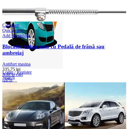
Compare
Quick view
Add to wishlist
Blocator volan auto cu Pedală de frână sau
ambreiaj
Antifurt masina
335,75
lei
Login / Register
Add to cart
Search
-20%
Wishlist
0
items
/
0,00
lei
Menu