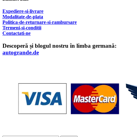
Expediere-si-livrare
Modalitate-de-plata
Politica-de-returnare-si-rambursare
T
ermeni-si-conditii
Contactati-ne
Descoperă și blogul nostru în limba germană:
autogrande.de