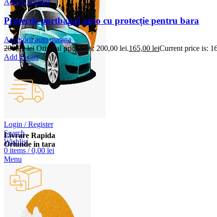
Add to wishlist
Protectie portbagaj auto cu protecție pentru bara
Accesorii auto masina
200,00
lei
Original price was: 200,00 lei.
165,00
lei
Current price is: 16
Add to cart
Login / Register
Search
Livrare Rapida
Wishlist
Oriunde in tara
0
items
/
0,00
lei
Menu