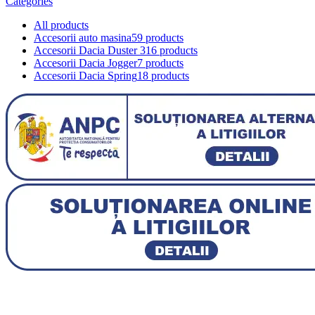
Categories
All
products
Accesorii auto masina
59 products
Accesorii Dacia Duster 3
16 products
Accesorii Dacia Jogger
7 products
Accesorii Dacia Spring
18 products