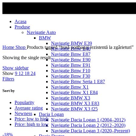
Acasa
Produse
Navigatie Auto
BMW
Navigație BMW E39
Home
Shop
Products tagged “husă portbagaj rezistentă la zgârieturi”
Navigatie Bmw E46
Navigatie Bmw E87
Showing the single result
Navigatie Bmw E90
Navigatie Bmw E91
Show sidebar
Navigatie Bmw F10
Show
9
12
18
24
Navigatie Bmw F30
Filters
Navigatie Bmw Seria 1 E87
Navigatie Bmw X1
Sort by
Navigatie Bmw X1 E84
Navigatie BMW X3
Popularity
Navigatie BMW X3 E83
Average rating
Navigatie BMW X3 f25
Newness
Dacia Logan
Price: low to high
Navigație Dacia Logan 1 (2004–2012)
Price: high to low
Navigație Dacia Logan 2 (2012–2020)
Navigație Dacia Logan 3 (2020–Prezent)
-18%