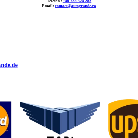
Telefon :
+40 738 324 285
Email:
contact@autogrande.ro
ande.de