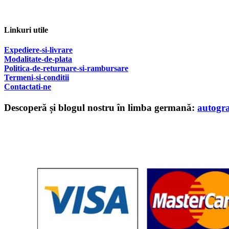
Linkuri utile
Expediere-si-livrare
Modalitate-de-plata
Politica-de-returnare-si-rambursare
T
ermeni-si-conditii
Contactati-ne
Descoperă și blogul nostru în limba germană:
autogr