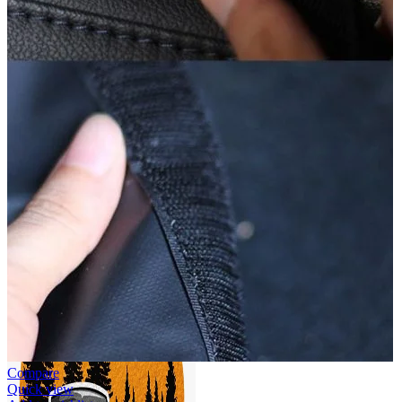
Accesorii auto masina
Accesorii Dacia Duster 3
Accesorii Duster 2
Accesorii Dacia Jogger
Parfum masina
Copertine auto
Incalzitor diesel
Antifurt masina
Blog
Despre Noi
Compare
Quick view