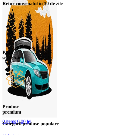
Retur convenabil in 30 de zile
Plata
securizata
Produse
premium
0
items
0,00
lei
Categorii produse populare