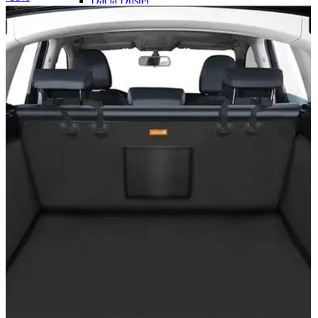
Dacia Duster
Navigatie Duster 2011
Navigatie Duster 2019
Audi
Navigatie Audi A3 8p
Navigatie Audi A4
Navigatie Audi A4 B6
Navigatie Audi A4 B7
Navigatie Audi A4 B8
Navigatie Audi A5
Navigatie Audi A6 C5
Navigatie Audi A6 C6
Navigatie Audi A6 C7
Navigatie Audi Q5
Ford
Navigație Ford Fiesta
Navigație Ford Focus 1
Navigație Ford Focus 2
Navigație Ford Focus MK3
Navigație Ford Mondeo MK3
Navigație Ford Mondeo MK4
Navigație Ford Transit
Mercedes
Navigație Mercedes C Class W203
Navigație Mercedes C Class W204