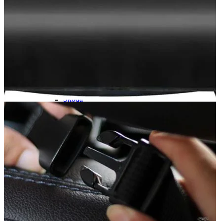
Navigație Mercedes W203
Navigație Mercedes W204
Navigație Mercedes W211
Navigație Mercedes Sprinter
Passat
Navigație Passat B5
Navigație Passat B5 5
Navigație Passat B6
Navigație Passat B7
Navigație Passat B8
Navigație Passat CC
Skoda
Navigație Skoda Fabia 1
Navigație Skoda Fabia 2
Navigație Skoda Octavia 1
Navigație Skoda Octavia 2
Navigație Skoda Octavia 3
Navigație Skoda Rapid
Navigație Skoda Superb 1
Navigație Skoda Superb 2
Navigație Toyota Avensis T25
Portbagaj Plafon Auto
Sub 350 Litri
Peste 350 Litri
Peste 450 litri