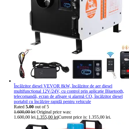
Încălzitor diesel VEVOR 8kW, încălzitor de aer diesel
multifuncțional 12V/24V, cu control prin aplicație Bluetooth,
telecomandă, ecran de afișare și alarmă CO, încălzitor diesel
portabil cu încălzire rapidă pentru vehicule
Rated
5.00
out of 5
1.600,00
lei
Original price was:
1.600,00 lei.
1.355,00
lei
Current price is: 1.355,00 lei.