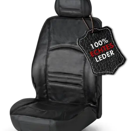
Navigatie Duster 2011
Navigatie Duster 2019
Audi
Navigatie Audi A3 8p
Navigatie Audi A4
Navigatie Audi A4 B6
Navigatie Audi A4 B7
Navigatie Audi A4 B8
Navigatie Audi A5
Navigatie Audi A6 C5
Navigatie Audi A6 C6
Navigatie Audi A6 C7
Navigatie Audi Q5
Ford
Navigație Ford Fiesta
Navigație Ford Focus 1
Navigație Ford Focus 2
Navigație Ford Focus MK3
Navigație Ford Mondeo MK3
Navigație Ford Mondeo MK4
Navigație Ford Transit
Mercedes
Navigație Mercedes C Class W203
Navigație Mercedes C Class W204
Navigație Mercedes W203