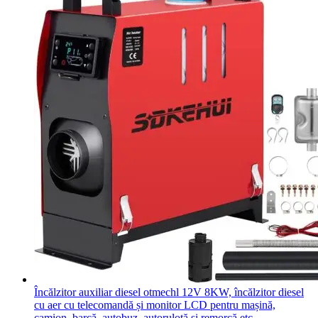
Încălzitor auxiliar diesel otmechl 12V 8KW, încălzitor diesel
cu aer cu telecomandă și monitor LCD pentru mașină,
camion, barcă, autobuz, autorulotă și remorcă etc.