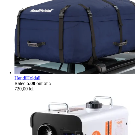
HandiHoldall
Rated
5.00
out of 5
720,00
lei