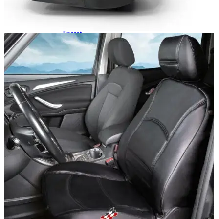
Navigație Mercedes W204
Navigație Mercedes W211
Navigație Mercedes Sprinter
Passat
Navigație Passat B5
Navigație Passat B5 5
Navigație Passat B6
Navigație Passat B7
Navigație Passat B8
Navigație Passat CC
Skoda
Navigație Skoda Fabia 1
Navigație Skoda Fabia 2
Navigație Skoda Octavia 1
Navigație Skoda Octavia 2
Navigație Skoda Octavia 3
Navigație Skoda Rapid
Navigație Skoda Superb 1
Navigație Skoda Superb 2
Navigație Toyota Avensis T25
Portbagaj Plafon Auto
Sub 350 Litri
Peste 350 Litri
Peste 450 litri
Accesorii auto masina