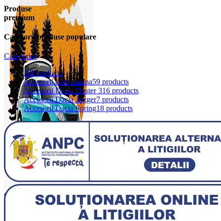
Produse
premium
Categorii produse populare
Categories
All
products
Accesorii auto masina
59 products
Accesorii Dacia Duster 3
16 products
Accesorii Dacia Jogger
7 products
Accesorii Dacia Spring
18 products
0
items
0,00
lei