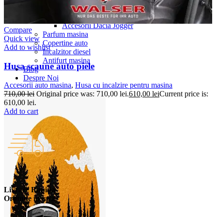
Accesorii Dacia Duster 3
Accesorii Duster 2
Accesorii Dacia Jogger
Compare
Parfum masina
Quick view
Copertine auto
Add to wishlist
Incalzitor diesel
Antifurt masina
Husa scaune auto piele
Blog
Despre Noi
Accesorii auto masina
,
Husa cu incalzire pentru masina
710,00
lei
Original price was: 710,00 lei.
610,00
lei
Current price is:
610,00 lei.
Add to cart
Livrare Rapida
Oriunde in tara