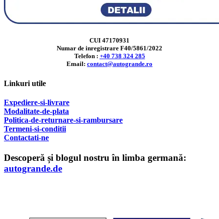
CUI 47170931
Numar de inregistrare F40/5861/2022
Telefon :
+40 738 324 285
Email:
contact@autogrande.ro
Linkuri utile
Expediere-si-livrare
Modalitate-de-plata
Politica-de-returnare-si-rambursare
T
ermeni-si-conditii
Contactati-ne
Descoperă și blogul nostru în limba germană:
autogrande.de