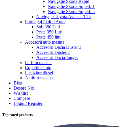
Navigație Skoda Rapid
Navigație Skoda Superb 1
Navigație Skoda Superb 2
Navigație Toyota Avensis T25
Portbagaj Plafon Auto
Sub 350 Litri
Peste 350 Litri
Peste 450 litri
Accesorii auto masina
Accesorii Dacia Duster 3
Accesorii Duster 2
Accesorii Dacia Jogger
Parfum masina
Copertine auto
Incalzitor diesel
Antifurt masina
Blog
Despre Noi
Wishlist
Compare
Login / Register
Top rated products