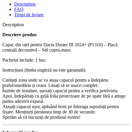
Description
FAQ
Timpi de livrare
Description
Descriere produs
Capac din oțel pentru Dacia Duster III 2024+ (P1310) – Placă
centrală decorativă – Stil cupru-maro
Pachetul include: 1 buc.
Instrucțiuni (limba engleză nu este garantată).
Curățați zona unde se va atașa capacul pentru a îndepărta
praful/murdăria și ceara. Lăsați să se usuce complet.
Înainte de instalare, așezați capacul pentru a verifica potrivirea.
Apoi, îndepărtați cu grijă folia protectoare de pe spate fără a atinge
partea adezivă expusă.
Atașați capacul ușor, apăsând ferm pe întreaga suprafață pentru
fixare. Mențineți presiunea timp de 30 de secunde.
Sperăm să vă bucurați de produsul nostru!