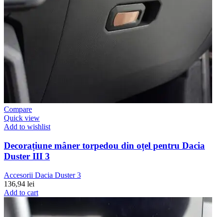
Compare
Quick view
Add to wishlist
Decorațiune mâner torpedou din oțel pentru Dacia
Duster III 3
Accesorii Dacia Duster 3
136,94
lei
Add to cart