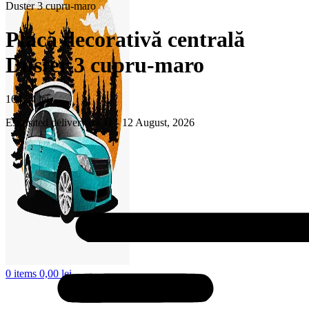
Duster 3 cupru-maro
Placă decorativă centrală
Duster 3 cupru-maro
164,34
lei
Estimated delivery on 11 - 12 August, 2026
0
items
0,00
lei