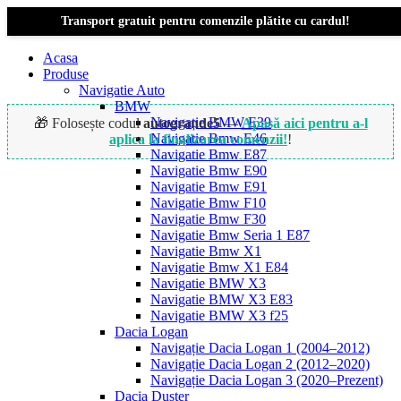
Transport gratuit pentru comenzile plătite cu cardul!
Acasa
Produse
Navigatie Auto
BMW
Navigație BMW E39
🎁 Folosește codul
autogrande5
—
Apasă aici pentru a-l
Navigatie Bmw E46
aplica la finalizarea comenzii!
!
Navigatie Bmw E87
Navigatie Bmw E90
Navigatie Bmw E91
Navigatie Bmw F10
Navigatie Bmw F30
Navigatie Bmw Seria 1 E87
Navigatie Bmw X1
Navigatie Bmw X1 E84
Navigatie BMW X3
Navigatie BMW X3 E83
Navigatie BMW X3 f25
Dacia Logan
Navigație Dacia Logan 1 (2004–2012)
Navigație Dacia Logan 2 (2012–2020)
Navigație Dacia Logan 3 (2020–Prezent)
Dacia Duster