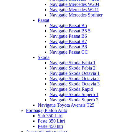
Navigație Mercedes W204
Navigație Mercedes W211
Navigație Mercedes Sprinter
Passat
Navigație Passat B5
Navigație Passat B5 5
Navigație Passat B6
Navigație Passat B7
Navigație Passat B8
Navigație Passat CC
Skoda
Navigație Skoda Fabia 1
Navigație Skoda Fabia 2
Navigație Skoda Octavia 1
Navigație Skoda Octavia 2
Navigație Skoda Octavia 3
Navigație Skoda Rapid
Navigație Skoda Superb 1
Navigație Skoda Superb 2
Navigație Toyota Avensis T25
Portbagaj Plafon Auto
Sub 350 Litri
Peste 350 Litri
Peste 450 litri
Accesorii auto masina