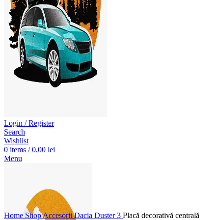
Click to enlarge
Login / Register
Search
Wishlist
0
items
/
0,00
lei
Menu
Home
Shop
Accesorii Dacia Duster 3
Placă decorativă centrală