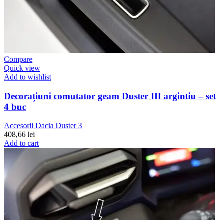
Compare
Quick view
Add to wishlist
Decorațiuni comutator geam Duster III argintiu – set
4 buc
Accesorii Dacia Duster 3
408,66
lei
Add to cart