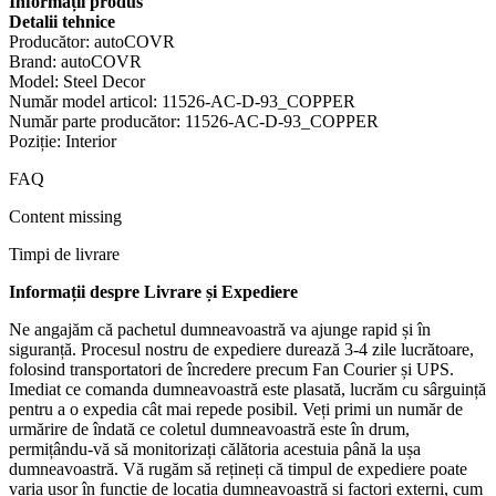
Informații produs
Detalii tehnice
Producător: ‎autoCOVR
Brand: ‎autoCOVR
Model: ‎Steel Decor
Număr model articol: ‎11526-AC-D-93_COPPER
Număr parte producător: ‎11526-AC-D-93_COPPER
Poziție: ‎Interior
FAQ
Content missing
Timpi de livrare
Informații despre Livrare și Expediere
Ne angajăm că pachetul dumneavoastră va ajunge rapid și în
siguranță. Procesul nostru de expediere durează 3-4 zile lucrătoare,
folosind transportatori de încredere precum Fan Courier și UPS.
Imediat ce comanda dumneavoastră este plasată, lucrăm cu sârguință
pentru a o expedia cât mai repede posibil. Veți primi un număr de
urmărire de îndată ce coletul dumneavoastră este în drum,
permițându-vă să monitorizați călătoria acestuia până la ușa
dumneavoastră. Vă rugăm să rețineți că timpul de expediere poate
varia ușor în funcție de locația dumneavoastră și factori externi, cum