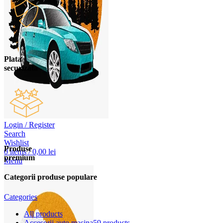
Plata
securizata
Login / Register
Search
Wishlist
Produse
0
items
/
0,00
lei
premium
Menu
Categorii produse populare
Categories
All
products
Accesorii auto masina
59 products