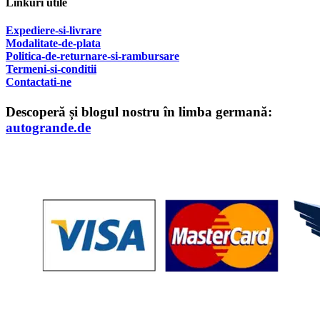
Linkuri utile
Expediere-si-livrare
Modalitate-de-plata
Politica-de-returnare-si-rambursare
T
ermeni-si-conditii
Contactati-ne
Descoperă și blogul nostru în limba germană:
autogrande.de