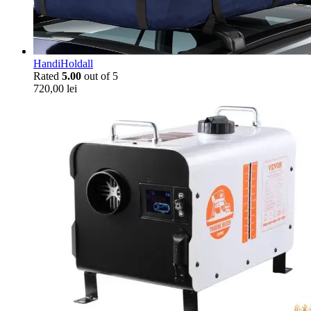
HandiHoldall
Rated
5.00
out of 5
720,00
lei