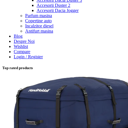
Accesorii Dacia Duster 3
Accesorii Duster 2
Accesorii Dacia Jogger
Parfum masina
Copertine auto
Incalzitor diesel
Antifurt masina
Blog
Despre Noi
Wishlist
Compare
Login / Register
Top rated products