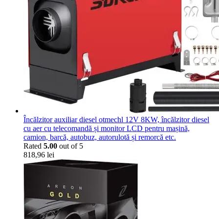
Încălzitor auxiliar diesel otmechl 12V 8KW, încălzitor diesel
cu aer cu telecomandă și monitor LCD pentru mașină,
camion, barcă, autobuz, autorulotă și remorcă etc.
Rated
5.00
out of 5
818,96
lei