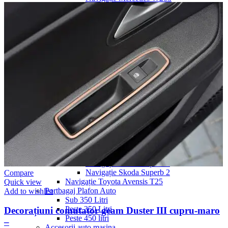
Navigație Mercedes W204
Navigație Mercedes W211
Navigație Mercedes Sprinter
Passat
Navigație Passat B5
Navigație Passat B5 5
Navigație Passat B6
Navigație Passat B7
Navigație Passat B8
Navigație Passat CC
Skoda
Navigație Skoda Fabia 1
Navigație Skoda Fabia 2
Navigație Skoda Octavia 1
Navigație Skoda Octavia 2
Navigație Skoda Octavia 3
Navigație Skoda Rapid
Navigație Skoda Superb 1
Navigație Skoda Superb 2
Compare
Navigație Toyota Avensis T25
Quick view
Portbagaj Plafon Auto
Add to wishlist
Sub 350 Litri
Peste 350 Litri
Decorațiuni comutator geam Duster III cupru-maro
Peste 450 litri
–
Accesorii auto masina