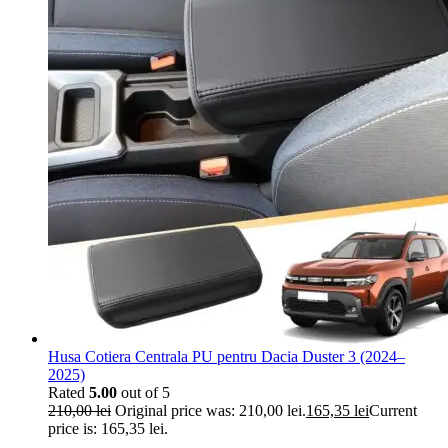
Husa Cotiera Centrala PU pentru Dacia Duster 3 (2024–
2025)
Rated
5.00
out of 5
210,00
lei
Original price was: 210,00 lei.
165,35
lei
Current
price is: 165,35 lei.