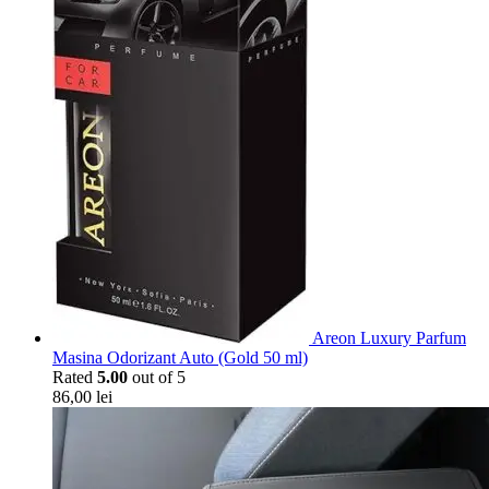
Areon Luxury Parfum
Masina Odorizant Auto (Gold 50 ml)
Rated
5.00
out of 5
86,00
lei