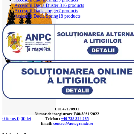
Accesorii Dacia Duster 3
16 products
Accesorii Dacia Jogger
7 products
Accesorii Dacia Spring
18 products
CUI 47170931
Numar de inregistrare F40/5861/2022
0
items
0,00
lei
Telefon :
+40 738 324 285
Email:
contact@autogrande.ro