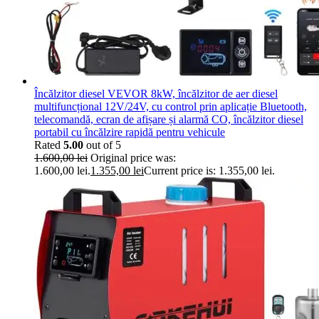
Încălzitor diesel VEVOR 8kW, încălzitor de aer diesel
multifuncțional 12V/24V, cu control prin aplicație Bluetooth,
telecomandă, ecran de afișare și alarmă CO, încălzitor diesel
portabil cu încălzire rapidă pentru vehicule
Rated
5.00
out of 5
1.600,00
lei
Original price was:
1.600,00 lei.
1.355,00
lei
Current price is: 1.355,00 lei.