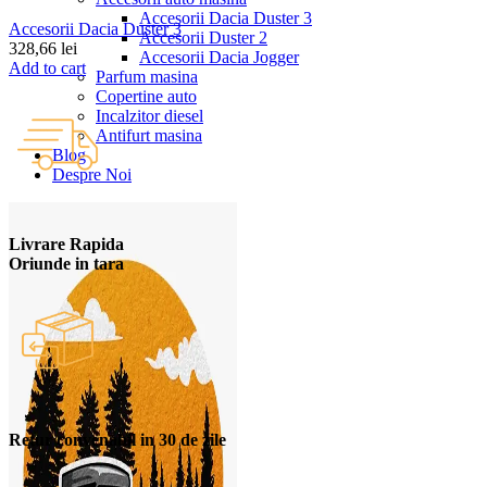
Accesorii Dacia Duster 3
Accesorii Dacia Duster 3
Accesorii Duster 2
328,66
lei
Accesorii Dacia Jogger
Add to cart
Parfum masina
Copertine auto
Incalzitor diesel
Antifurt masina
Blog
Despre Noi
Livrare Rapida
Oriunde in tara
Retur convenabil in 30 de zile