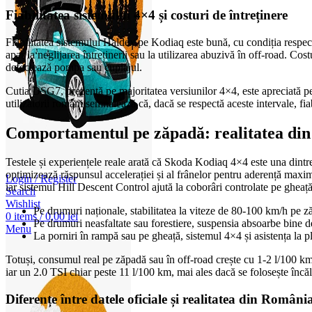
Fiabilitatea sistemului 4×4 și costuri de întreținere
Fiabilitatea sistemului Haldex pe Kodiaq este bună, cu condiția respect
apar la neglijarea întreținerii sau la utilizarea abuzivă în off-road. Co
defectează pompa sau cuplajul.
Cutia DSG7, prezentă pe majoritatea versiunilor 4×4, este apreciată pe
utilizatorii români semnalează că, dacă se respectă aceste intervale, fi
Comportamentul pe zăpadă: realitatea di
Testele și experiențele reale arată că Skoda Kodiaq 4×4 este una dintr
optimizează răspunsul accelerației și al frânelor pentru aderență ma
Login / Register
iar sistemul Hill Descent Control ajută la coborâri controlate pe gheață
Search
Wishlist
Pe drumuri naționale, stabilitatea la viteze de 80-100 km/h pe ză
0
items
/
0,00
lei
Pe drumuri neasfaltate sau forestiere, suspensia absoarbe bine de
Menu
La porniri în rampă sau pe gheață, sistemul 4×4 și asistența la p
Totuși, consumul real pe zăpadă sau în off-road crește cu 1-2 l/100 km 
iar un 2.0 TSI chiar peste 11 l/100 km, mai ales dacă se folosește încăl
Diferențe între datele oficiale și realitatea din Români