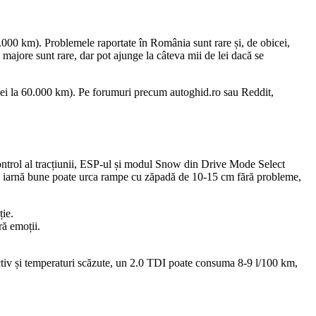
0.000 km). Problemele raportate în România sunt rare și, de obicei,
e majore sunt rare, dar pot ajunge la câteva mii de lei dacă se
 ulei la 60.000 km). Pe forumuri precum autoghid.ro sau Reddit,
control al tracțiunii, ESP-ul și modul Snow din Drive Mode Select
de iarnă bune poate urca rampe cu zăpadă de 10-15 cm fără probleme,
ție.
ră emoții.
 activ și temperaturi scăzute, un 2.0 TDI poate consuma 8-9 l/100 km,