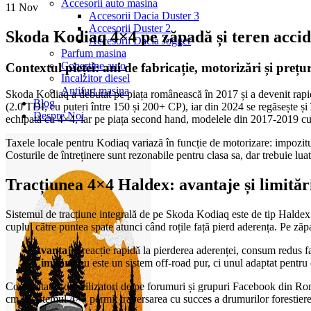
Accesorii auto masina
11
Nov
Accesorii Dacia Duster 3
Accesorii Duster 2
Skoda Kodiaq 4×4 pe zăpadă și teren accid
Accesorii Dacia Jogger
Parfum masina
Copertine auto
Contextul pieței: ani de fabricație, motorizări și prețur
Incalzitor diesel
Antifurt masina
Skoda Kodiaq a debutat pe piața românească în 2017 și a devenit rapid 
Blog
(2.0 TDI, cu puteri între 150 și 200+ CP), iar din 2024 se regăsește ș
Despre Noi
echipată cu 4×4, iar pe piața second hand, modelele din 2017-2019 cu mo
Taxele locale pentru Kodiaq variază în funcție de motorizare: impozit
Costurile de întreținere sunt rezonabile pentru clasa sa, dar trebuie lua
Tracțiunea 4×4 Haldex: avantaje și limităr
Sistemul de tracțiune integrală de pe Skoda Kodiaq este de tip Haldex,
cuplul către puntea spate atunci când roțile față pierd aderența. Pe zăpa
Avantaje:
reacție rapidă la pierderea aderenței, consum redus fa
Limitări:
nu este un sistem off-road pur, ci unul adaptat pentru 
Comunitatea de utilizatori de pe forumuri și grupuri Facebook din Rom
cm și sistemul 4×4 permit traversarea cu succes a drumurilor forestiere