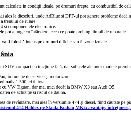
alculate în condiții ideale, pe drumuri drepte, cu combustibil de calitat
ai ales la dieseluri, unde AdBlue și DPF-ul pot genera probleme dacă nu 
a trenului de rulare.
×4 și componentele electronice.
le pot ajunge cu întârziere, ceea ce poate prelungi timpii de reparație.
 va fi folosită intens pe drumuri dificile sau în zone izolate.
mânia
i SUV compact cu tracțiune față, dar sub cele ale unor modele premium
i/an, în funcție de service și motorizare.
imativ 1.500 lei în total.
milare cu VW Tiguan, dar mai mici decât la BMW X3 sau Audi Q5.
rea de achiziție și riscul de daună.
a de revânzare, mai ales în versiunile 4×4 și diesel, fiind căutate pe pi
istemul 4×4 Haldex pe Skoda Kodiaq MK2: avantaje, întreținere, 