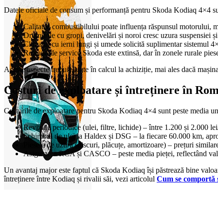
Datele oficiale de consum și performanță pentru Skoda Kodiaq 4×4 sunt c
Calitatea combustibilului poate influența răspunsul motorului, m
Drumurile cu gropi, denivelări și noroi cresc uzura suspensiei și 
Climatul cu ierni lungi și umede solicită suplimentar sistemul 4
Rețeaua de service Skoda este extinsă, dar în zonele rurale piese
Aceste aspecte trebuie luate în calcul la achiziție, mai ales dacă mașina
Costuri de exploatare și întreținere în Ro
Costurile de exploatare pentru Skoda Kodiaq 4×4 sunt peste media unu
Reviziile periodice (ulei, filtre, lichide) – între 1.200 și 2.000 le
Schimbul de ulei la Haldex și DSG – la fiecare 60.000 km, aprox
Piesele de uzură (discuri, plăcuțe, amortizoare) – prețuri si
Asigurarea RCA și CASCO – peste media pieței, reflectând valoa
Un avantaj major este faptul că Skoda Kodiaq își păstrează bine valoare
întreținere între Kodiaq și rivalii săi, vezi articolul
Cum se comportă s
0
items
0,00
lei