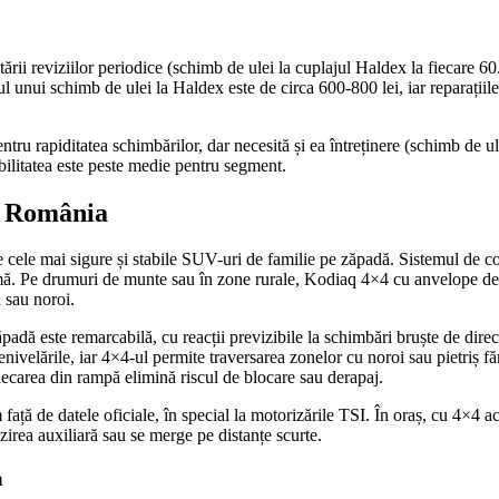
ării reviziilor periodice (schimb de ulei la cuplajul Haldex la fiecare 6
stul unui schimb de ulei la Haldex este de circa 600-800 lei, iar reparațiil
ntru rapiditatea schimbărilor, dar necesită și ea întreținere (schimb de
abilitatea este peste medie pentru segment.
n România
e cele mai sigure și stabile SUV-uri de familie pe zăpadă. Sistemul de 
ximă. Pe drumuri de munte sau în zone rurale, Kodiaq 4×4 cu anvelope 
 sau noroi.
padă este remarcabilă, cu reacții previzibile la schimbări bruște de direc
nivelările, iar 4×4-ul permite traversarea zonelor cu noroi sau pietriș fă
lecarea din rampă elimină riscul de blocare sau derapaj.
față de datele oficiale, în special la motorizările TSI. În oraș, cu 4×4
zirea auxiliară sau se merge pe distanțe scurte.
a