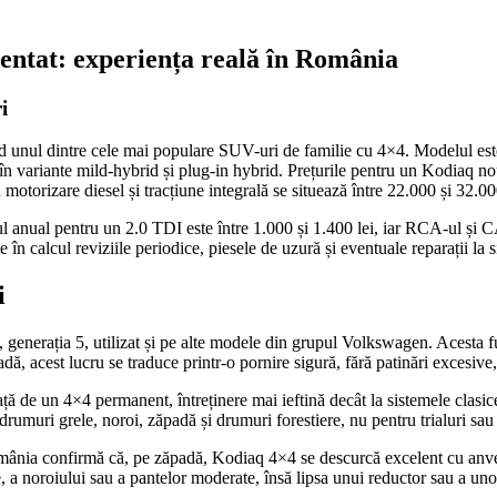
entat: experiența reală în România
i
unul dintre cele mai populare SUV-uri de familie cu 4×4. Modelul este d
i în variante mild-hybrid și plug-in hybrid. Prețurile pentru un Kodiaq 
torizare diesel și tracțiune integrală se situează între 22.000 și 32.000 
ul anual pentru un 2.0 TDI este între 1.000 și 1.400 lei, iar RCA-ul ș
te în calcul reviziile periodice, piesele de uzură și eventuale reparații l
i
 generația 5, utilizat și pe alte modele din grupul Volkswagen. Acesta fu
dă, acest lucru se traduce printr-o pornire sigură, fără patinări excesive,
ță de un 4×4 permanent, întreținere mai ieftină decât la sistemele clasice
drumuri grele, noroi, zăpadă și drumuri forestiere, nu pentru trialuri sau
ânia confirmă că, pe zăpadă, Kodiaq 4×4 se descurcă excelent cu anvelop
, a noroiului sau a pantelor moderate, însă lipsa unui reductor sau a uno