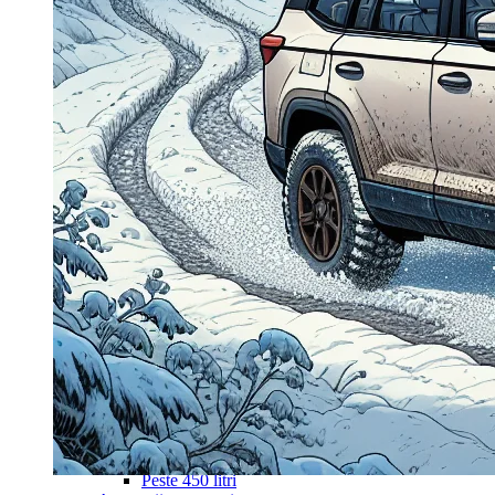
Navigație Mercedes W203
Navigație Mercedes W204
Navigație Mercedes W211
Navigație Mercedes Sprinter
Passat
Navigație Passat B5
Navigație Passat B5 5
Navigație Passat B6
Navigație Passat B7
Navigație Passat B8
Navigație Passat CC
Skoda
Navigație Skoda Fabia 1
Navigație Skoda Fabia 2
Navigație Skoda Octavia 1
Navigație Skoda Octavia 2
Navigație Skoda Octavia 3
Navigație Skoda Rapid
Navigație Skoda Superb 1
Navigație Skoda Superb 2
Navigație Toyota Avensis T25
Portbagaj Plafon Auto
Sub 350 Litri
Peste 350 Litri
Peste 450 litri