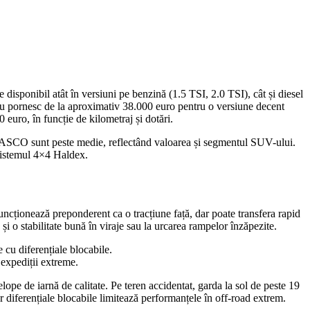
isponibil atât în versiuni pe benzină (1.5 TSI, 2.0 TSI), cât și diesel
nou pornesc de la aproximativ 38.000 euro pentru o versiune decent
euro, în funcție de kilometraj și dotări.
i CASCO sunt peste medie, reflectând valoarea și segmentul SUV-ului.
a sistemul 4×4 Haldex.
ncționează preponderent ca o tracțiune față, dar poate transfera rapid
 și o stabilitate bună în viraje sau la urcarea rampelor înzăpezite.
 cu diferențiale blocabile.
 expediții extreme.
e de iarnă de calitate. Pe teren accidentat, garda la sol de peste 19
r diferențiale blocabile limitează performanțele în off-road extrem.