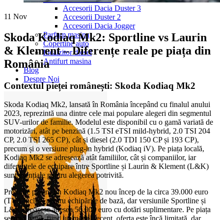
Accesorii Dacia Duster 3
11
Nov
Accesorii Duster 2
Accesorii Dacia Jogger
Parfum masina
Skoda Kodiaq Mk2: Sportline vs Laurin
Copertine auto
& Klement – Diferențe reale pe piața din
Incalzitor diesel
Antifurt masina
România
Blog
Despre Noi
Contextul pieței românești: Skoda Kodiaq Mk2
Skoda Kodiaq Mk2, lansată în România începând cu finalul anului
2023, reprezintă una dintre cele mai populare alegeri din segmentul
SUV-urilor de familie. Modelul este disponibil cu o gamă variată de
motorizări, atât pe benzină (1.5 TSI eTSI mild-hybrid, 2.0 TSI 204
CP, 2.0 TSI 265 CP), cât și diesel (2.0 TDI 150 CP și 193 CP),
precum și o versiune plug-in hybrid (Kodiaq iV). Pe piața locală,
Kodiaq Mk2 se adresează atât familiilor, cât și companiilor, iar
diferențele de echipare între Sportline și Laurin & Klement (L&K)
sunt esențiale pentru alegerea potrivită.
Prețurile pentru un Kodiaq Mk2 nou încep de la circa 39.000 euro
(TVA inclus) pentru echipările de bază, dar versiunile Sportline și
L&K depășesc adesea 50.000 euro cu dotări suplimentare. Pe piața
second hand, fiind un model recent, oferta este încă limitată, dar