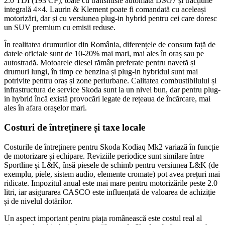
2.0 TDI (193 CP), toate cu transmisie automată DSG7 și tracțiune
integrală 4×4. Laurin & Klement poate fi comandată cu aceleași
motorizări, dar și cu versiunea plug-in hybrid pentru cei care doresc
un SUV premium cu emisii reduse.
În realitatea drumurilor din România, diferențele de consum față de
datele oficiale sunt de 10-20% mai mari, mai ales în oraș sau pe
autostradă. Motoarele diesel rămân preferate pentru navetă și
drumuri lungi, în timp ce benzina și plug-in hybridul sunt mai
potrivite pentru oraș și zone periurbane. Calitatea combustibilului și
infrastructura de service Skoda sunt la un nivel bun, dar pentru plug-
in hybrid încă există provocări legate de rețeaua de încărcare, mai
ales în afara orașelor mari.
Costuri de întreținere și taxe locale
Costurile de întreținere pentru Skoda Kodiaq Mk2 variază în funcție
de motorizare și echipare. Reviziile periodice sunt similare între
Sportline și L&K, însă piesele de schimb pentru versiunea L&K (de
exemplu, piele, sistem audio, elemente cromate) pot avea prețuri mai
ridicate. Impozitul anual este mai mare pentru motorizările peste 2.0
litri, iar asigurarea CASCO este influențată de valoarea de achiziție
și de nivelul dotărilor.
Un aspect important pentru piața românească este costul real al