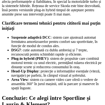
afecta performanțele și fiabilitatea, în special la motorizările turbo și
la sistemele hibride. Rețeaua de service Skoda este bine dezvoltată,
însă pentru versiunile plug-in hybrid timpul de așteptare pentru
anumite piese sau intervenții poate fi mai mare.
Clarificare termeni tehnici pentru cititorii mai puțin
inițiați
Suspensie adaptivă DCC
: sistem care ajustează automat
fermitatea amortizoarelor pentru confort sau sportivitate, în
funcție de modul de condus ales.
DSG7
: cutie automată cu dublu ambreiaj și 7 trepte,
recunoscută pentru schimbări rapide și eficiente.
Plug-in hybrid (PHEV)
: sistem de propulsie care combină
motorul termic cu unul electric, permițând rularea electrică pe
distanțe scurte și reducerea consumului în oraș.
Head-Up Display
: proiecție a informațiilor esențiale (viteză,
navigație) pe parbriz, în câmpul vizual al șoferului.
Area View
: sistem cu camere video care oferă o vedere de
ansamblu 360° în jurul mașinii, util la parcare și manevre în
spații înguste.
Concluzie: Ce alegi între Sportline și
Laurin & Klement?