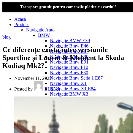
Transport gratuit pentru comenzile plătite cu cardul!
Acasa
Produse
Navigatie Auto
BMW
blog
Navigație BMW E39
Navigatie Bmw E46
Ce diferențe există între versiunile
Navigatie Bmw E87
Sportline și Laurin & Klement la Skoda
Navigatie Bmw E90
Navigatie Bmw E91
Kodiaq Mk2?
Navigatie Bmw F10
Navigatie Bmw F30
Navigatie Bmw Seria 1 E87
November 11, 2025
Navigatie Bmw X1
Navigatie Bmw X1 E84
Posted by
ELENA
Navigatie BMW X3
Navigatie BMW X3 E83
Navigatie BMW X3 f25
Dacia Logan
Navigație Dacia Logan 1 (2004–2012)
Navigație Dacia Logan 2 (2012–2020)
Navigație Dacia Logan 3 (2020–Prezent)
Dacia Duster