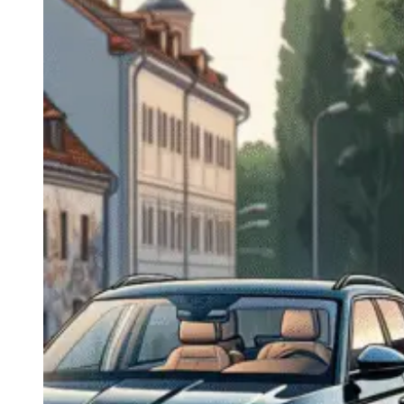
Navigatie Duster 2011
Navigatie Duster 2019
Audi
Navigatie Audi A3 8p
Navigatie Audi A4
Navigatie Audi A4 B6
Navigatie Audi A4 B7
Navigatie Audi A4 B8
Navigatie Audi A5
Navigatie Audi A6 C5
Navigatie Audi A6 C6
Navigatie Audi A6 C7
Navigatie Audi Q5
Ford
Navigație Ford Fiesta
Navigație Ford Focus 1
Navigație Ford Focus 2
Navigație Ford Focus MK3
Navigație Ford Mondeo MK3
Navigație Ford Mondeo MK4
Navigație Ford Transit
Mercedes
Navigație Mercedes C Class W203
Navigație Mercedes C Class W204
Navigație Mercedes W203