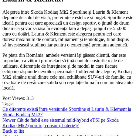
Alegerea între Skoda Kodiaq Mk2 Sportline și Laurin & Klement
depinde de stilul de viață, preferințele estetice și buget. Sportline este
ideală pentru cei care apreciază un design sportiv, o ținută de drum
dinamică și vor să iasă în evidență fără a depăși pragul de 55.000
euro cu dotări. Laurin & Klement este alegerea pentru cei care
doresc maximum de confort, rafinament și tehnologie, fiind dispus
să investească suplimentar pentru o experiență premium autentică.
Pe piața din România, ambele versiuni își găsesc clienții, dar este
important ca viitorii proprietari să țină cont de costurile reale de
utilizare, diferențele de întreținere și de modul în care fiecare
echipare răspunde nevoilor personale. Indiferent de alegere, Kodiaq
Mk2 rămâne unul dintre cele mai echilibrate SUV-uri de familie, cu
o valoare de revânzare solidă și o reputație bună în comunitatea auto
locală.
Post Views:
313
Tags:
Ce diferențe există între versiunile Sportline și Laurin & Klement la
Skoda Kodiaq Mk2?
Newer
Cât de fiabil este sistemul mild-hybrid eTSI pe Skoda
Kodiaq Mk2 (porniri, consum, baterie)?
Back to list