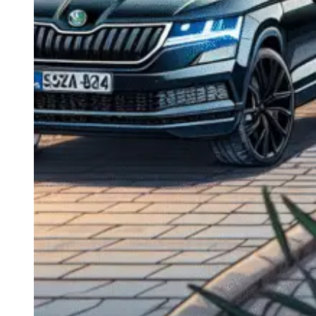
Navigație Mercedes W204
Navigație Mercedes W211
Navigație Mercedes Sprinter
Passat
Navigație Passat B5
Navigație Passat B5 5
Navigație Passat B6
Navigație Passat B7
Navigație Passat B8
Navigație Passat CC
Skoda
Navigație Skoda Fabia 1
Navigație Skoda Fabia 2
Navigație Skoda Octavia 1
Navigație Skoda Octavia 2
Navigație Skoda Octavia 3
Navigație Skoda Rapid
Navigație Skoda Superb 1
Navigație Skoda Superb 2
Navigație Toyota Avensis T25
Portbagaj Plafon Auto
Sub 350 Litri
Peste 350 Litri
Peste 450 litri
Accesorii auto masina