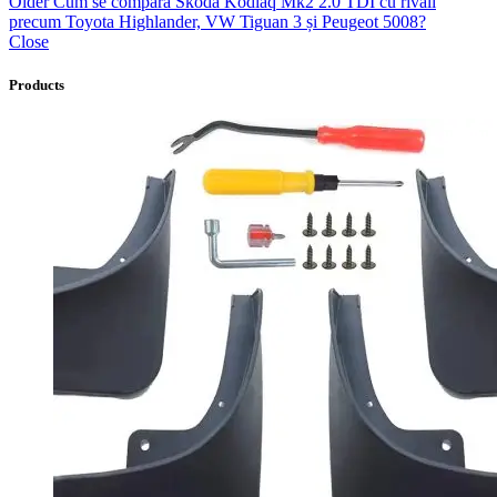
Older
Cum se compară Skoda Kodiaq Mk2 2.0 TDI cu rivali
precum Toyota Highlander, VW Tiguan 3 și Peugeot 5008?
Close
Products