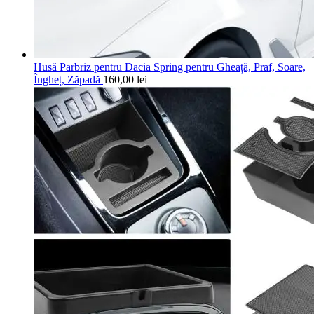
Husă Parbriz pentru Dacia Spring pentru Gheață, Praf, Soare,
Îngheț, Zăpadă
160,00
lei