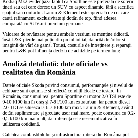
Kodiaq Mk2 evidențiază faptul că Sportline este preferată de șoferii
tineri sau cei care doresc un SUV cu aspect dinamic, fără a sacrifica
spațiul sau confortul. Laurin & Klement este apreciată de cei care
caută rafinament, exclusivitate și dotări de top, fiind adesea
comparată cu SUV-uri premium germane.
Valoarea de revânzare pentru ambele versiuni se menține ridicată,
însă L&K pierde mai puțin din prețul inițial, datorită dotărilor și
imaginii de vârf de gamă. Totuși, costurile de întreținere și reparații
pentru L&K pot influența decizia de achiziție pe termen lung.
Analiză detaliată: date oficiale vs
realitatea din România
Datele oficiale Skoda privind consumul, performanțele și nivelul de
echipare sunt optimiste și reflectă condiții ideale de testare. În
România, consumul real pentru Sportline cu motor 2.0 TSI este de
9-10 l/100 km în oraș și 7-8 l/100 km extraurban, iar pentru diesel
2.0 TDI se situează la 6-7 l/100 km mixt. Laurin & Klement, având
dotări suplimentare și greutate ușor mai mare, poate consuma cu 0,2-
0,5 l/100 km mai mult, dar diferența este nesemnificativă în
utilizarea cotidiană.
Calitatea combustibilului și infrastructura rutieră din România pot