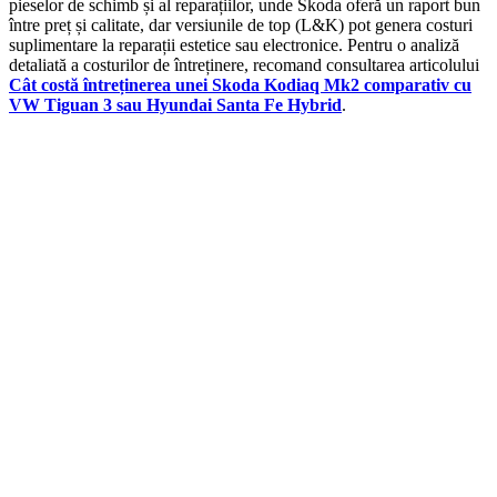
pieselor de schimb și al reparațiilor, unde Skoda oferă un raport bun
între preț și calitate, dar versiunile de top (L&K) pot genera costuri
suplimentare la reparații estetice sau electronice. Pentru o analiză
detaliată a costurilor de întreținere, recomand consultarea articolului
Cât costă întreținerea unei Skoda Kodiaq Mk2 comparativ cu
VW Tiguan 3 sau Hyundai Santa Fe Hybrid
.
On Sale
AUTO-STYLE
1.160,00
lei
Original price was: 1.160,00 lei.
1.040,00
lei
Current price
is: 1.040,00 lei.
ADD TO CART