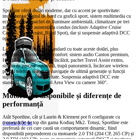
Sportline oferă dotări moderne, dar cu accent pe sportivitate:
instrumentar digital de bord cu grafică sport, sistem multimedia cu
ecran generos, pachet de iluminare ambientală, climatizare pe trei
zone, pachet de asistență la condus (inclusiv Adaptive Cruise
Control, Lane Assist, Blind Spot), dar și suspensie adaptivă DCC
opțională.
Laurin & Klement vine standard cu toate aceste dotări, plus
elemente suplimentare de confort: sistem audio Canton premium,
Head-Up Display, parbriz încălzit, pachet Travel Assist extins,
sistem de parcare automată, trapă panoramică, încărcare wireless
pentru telefon, sistem de navigație de ultimă generație și funcții
suplimentare de conectivitate. Suspensia adaptivă DCC este
standard, la fel și sistemul Area View cu camere 360°.
Motorizări disponibile și diferențe de
performanță
Atât Sportline, cât și Laurin & Klement pot fi configurate cu
motorizările de top din gama Kodiaq Mk2. Totuși, Sportline este
0
items
0,00
lei
preferată de cei care caută un comportament dinamic, fiind
disponibilă preponderent cu motoarele 2.0 TSI (204 CP, 265 CP) și