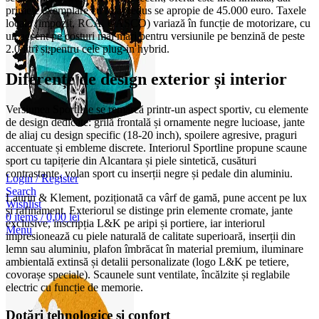
primele exemplare cu rulaj redus se apropie de 45.000 euro. Taxele
locale (impozit, RCA, CASCO) variază în funcție de motorizare, cu
un accent pe costuri mai mari pentru versiunile pe benzină de peste
2.0 litri și pentru cele plug-in hybrid.
Diferențe de design exterior și interior
Versiunea Sportline se remarcă printr-un aspect sportiv, cu elemente
de design dedicate: grilă frontală și ornamente negre lucioase, jante
de aliaj cu design specific (18-20 inch), spoilere agresive, praguri
accentuate și embleme discrete. Interiorul Sportline propune scaune
sport cu tapițerie din Alcantara și piele sintetică, cusături
contrastante, volan sport cu inserții negre și pedale din aluminiu.
Login / Register
Search
Laurin & Klement, poziționată ca vârf de gamă, pune accent pe lux
Wishlist
și rafinament. Exteriorul se distinge prin elemente cromate, jante
0
items
/
0,00
lei
exclusive, inscripția L&K pe aripi și portiere, iar interiorul
Menu
impresionează cu piele naturală de calitate superioară, inserții din
lemn sau aluminiu, plafon îmbrăcat în material premium, iluminare
ambientală extinsă și detalii personalizate (logo L&K pe tetiere,
covorașe speciale). Scaunele sunt ventilate, încălzite și reglabile
electric cu funcție de memorie.
Dotări tehnologice și confort