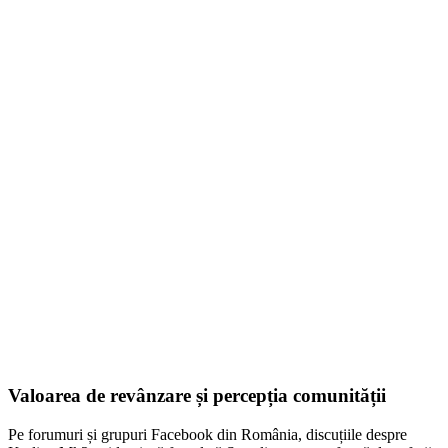
FE Active
609,00
lei
ADD TO CART
Valoarea de revânzare și percepția comunității
Pe forumuri și grupuri Facebook din România, discuțiile despre