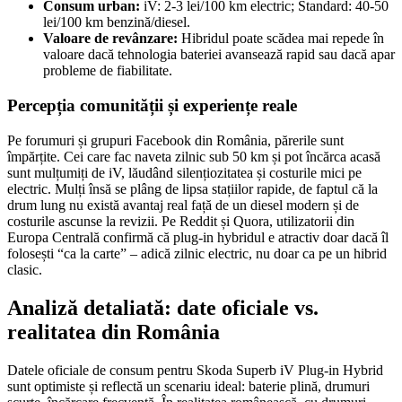
Consum urban:
iV: 2-3 lei/100 km electric; Standard: 40-50
lei/100 km benzină/diesel.
Valoare de revânzare:
Hibridul poate scădea mai repede în
valoare dacă tehnologia bateriei avansează rapid sau dacă apar
probleme de fiabilitate.
Percepția comunității și experiențe reale
Pe forumuri și grupuri Facebook din România, părerile sunt
împărțite. Cei care fac naveta zilnic sub 50 km și pot încărca acasă
sunt mulțumiți de iV, lăudând silențiozitatea și costurile mici pe
electric. Mulți însă se plâng de lipsa stațiilor rapide, de faptul că la
drum lung nu există avantaj real față de un diesel modern și de
costurile ascunse la revizii. Pe Reddit și Quora, utilizatorii din
Europa Centrală confirmă că plug-in hybridul e atractiv doar dacă îl
folosești “ca la carte” – adică zilnic electric, nu doar ca pe un hibrid
clasic.
Analiză detaliată: date oficiale vs.
realitatea din România
Datele oficiale de consum pentru Skoda Superb iV Plug-in Hybrid
sunt optimiste și reflectă un scenariu ideal: baterie plină, drumuri