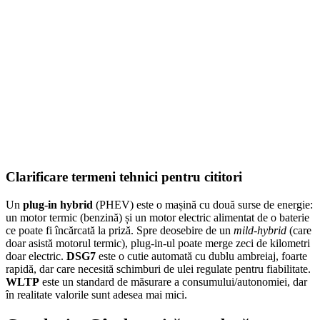
Smonter
399,00
lei
–
420,00
lei
Price range: 399,00 lei through 420,00 lei
SELECT OPTIONS
Clarificare termeni tehnici pentru cititori
Un
plug-in hybrid
(PHEV) este o mașină cu două surse de energie:
un motor termic (benzină) și un motor electric alimentat de o baterie
ce poate fi încărcată la priză. Spre deosebire de un
mild-hybrid
(care
doar asistă motorul termic), plug-in-ul poate merge zeci de kilometri
doar electric.
DSG7
este o cutie automată cu dublu ambreiaj, foarte
rapidă, dar care necesită schimburi de ulei regulate pentru fiabilitate.
WLTP
este un standard de măsurare a consumului/autonomiei, dar
în realitate valorile sunt adesea mai mici.