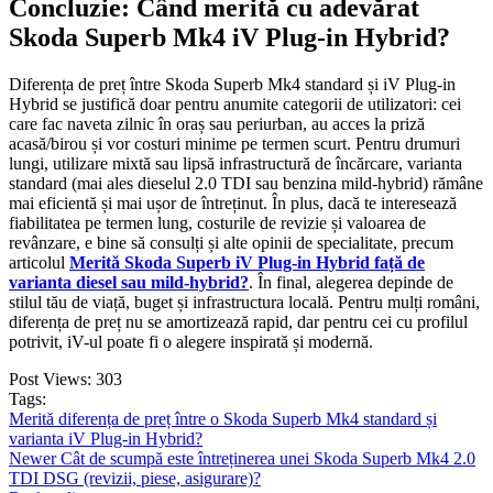
Concluzie: Când merită cu adevărat
Skoda Superb Mk4 iV Plug-in Hybrid?
Diferența de preț între Skoda Superb Mk4 standard și iV Plug-in
Hybrid se justifică doar pentru anumite categorii de utilizatori: cei
care fac naveta zilnic în oraș sau periurban, au acces la priză
acasă/birou și vor costuri minime pe termen scurt. Pentru drumuri
lungi, utilizare mixtă sau lipsă infrastructură de încărcare, varianta
standard (mai ales dieselul 2.0 TDI sau benzina mild-hybrid) rămâne
mai eficientă și mai ușor de întreținut. În plus, dacă te interesează
fiabilitatea pe termen lung, costurile de revizie și valoarea de
revânzare, e bine să consulți și alte opinii de specialitate, precum
articolul
Merită Skoda Superb iV Plug-in Hybrid față de
varianta diesel sau mild-hybrid?
. În final, alegerea depinde de
stilul tău de viață, buget și infrastructura locală. Pentru mulți români,
diferența de preț nu se amortizează rapid, dar pentru cei cu profilul
potrivit, iV-ul poate fi o alegere inspirată și modernă.
Post Views:
303
Tags:
Merită diferența de preț între o Skoda Superb Mk4 standard și
varianta iV Plug-in Hybrid?
Newer
Cât de scumpă este întreținerea unei Skoda Superb Mk4 2.0
TDI DSG (revizii, piese, asigurare)?