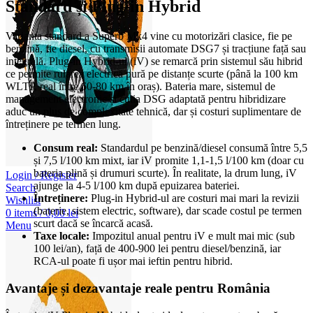
Standard și Plug-in Hybrid
Varianta standard a Superb Mk4 vine cu motorizări clasice, fie pe
benzină, fie diesel, cu transmisii automate DSG7 și tracțiune față sau
integrală. Plug-in Hybrid-ul (iV) se remarcă prin sistemul său hibrid
ce permite rularea electrică pură pe distanțe scurte (până la 100 km
WLTP, real între 60-80 km în oraș). Bateria mare, sistemul de
management electronic și cutia DSG adaptată pentru hibridizare
aduc un plus de complexitate tehnică, dar și costuri suplimentare de
întreținere pe termen lung.
Consum real:
Standardul pe benzină/diesel consumă între 5,5
și 7,5 l/100 km mixt, iar iV promite 1,1-1,5 l/100 km (doar cu
bateria plină și drumuri scurte). În realitate, la drum lung, iV
Login / Register
ajunge la 4-5 l/100 km după epuizarea bateriei.
Search
Întreținere:
Plug-in Hybrid-ul are costuri mai mari la revizii
Wishlist
(baterie, sistem electric, software), dar scade costul pe termen
0
items
/
0,00
lei
scurt dacă se încarcă acasă.
Menu
Taxe locale:
Impozitul anual pentru iV e mult mai mic (sub
100 lei/an), față de 400-900 lei pentru diesel/benzină, iar
RCA-ul poate fi ușor mai ieftin pentru hibrid.
Avantaje și dezavantaje reale pentru România