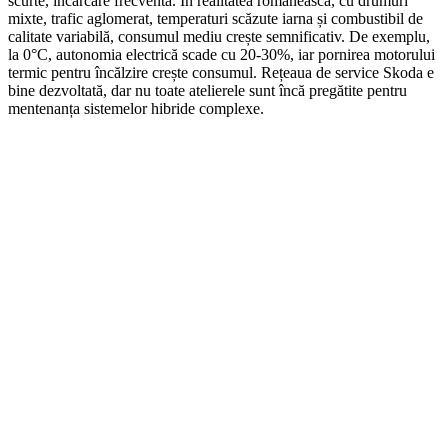
scurte, încărcare frecventă. În realitatea românească, cu drumuri
mixte, trafic aglomerat, temperaturi scăzute iarna și combustibil de
calitate variabilă, consumul mediu crește semnificativ. De exemplu,
la 0°C, autonomia electrică scade cu 20-30%, iar pornirea motorului
termic pentru încălzire crește consumul. Rețeaua de service Skoda e
bine dezvoltată, dar nu toate atelierele sunt încă pregătite pentru
mentenanța sistemelor hibride complexe.
On Sale
Suport pentru tableta tetiera...
160,00
lei
Original price was: 160,00 lei.
129,00
lei
Current price is:
129,00 lei.
SELECT OPTIONS