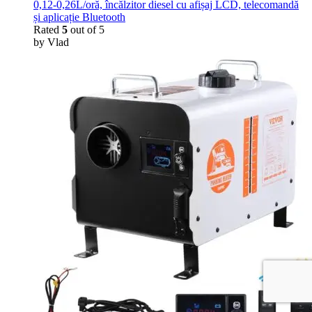
0,12-0,26L/oră, încălzitor diesel cu afișaj LCD, telecomandă
și aplicație Bluetooth
Rated
5
out of 5
by Vlad