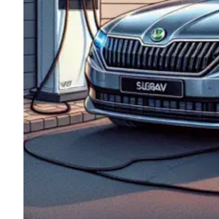
Navigație Mercedes W204
Navigație Mercedes W211
Navigație Mercedes Sprinter
Passat
Navigație Passat B5
Navigație Passat B5 5
Navigație Passat B6
Navigație Passat B7
Navigație Passat B8
Navigație Passat CC
Skoda
Navigație Skoda Fabia 1
Navigație Skoda Fabia 2
Navigație Skoda Octavia 1
Navigație Skoda Octavia 2
Navigație Skoda Octavia 3
Navigație Skoda Rapid
Navigație Skoda Superb 1
Navigație Skoda Superb 2
Navigație Toyota Avensis T25
Portbagaj Plafon Auto
Sub 350 Litri
Peste 350 Litri
Peste 450 litri
Accesorii auto masina