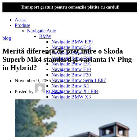
Transport gratuit pentru comenzile plătite cu cardul!
Acasa
Produse
Navigatie Auto
BMW
blog
Navigație BMW E39
Navigatie Bmw E46
Merită diferența de preț între o Skoda
Navigatie Bmw E87
Superb Mk4 standard și varianta iV Plug-
Navigatie Bmw E90
Navigatie Bmw E91
in Hybrid?
Navigatie Bmw F10
Navigatie Bmw F30
Navigatie Bmw Seria 1 E87
November 9, 2025
Navigatie Bmw X1
Navigatie Bmw X1 E84
Posted by
ELENA
Navigatie BMW X3
Navigatie BMW X3 E83
Navigatie BMW X3 f25
Dacia Logan
Navigație Dacia Logan 1 (2004–2012)
Navigație Dacia Logan 2 (2012–2020)
Navigație Dacia Logan 3 (2020–Prezent)
Dacia Duster