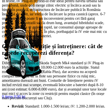
În teorie, iV Plug-in Hybrid-ul este ideal pentru naveta urbană sau
periurbană, unde poți merge zilnic electric și încărca acasă sau la
birou. În practică, infrastructura de încărcare publică în România
încă lasă de dorit, iar viteza de încărcare la priza casnică (aprox. 6-7
ore pentru plin) poate fi un inconvenient pentru cei fără garaj
propriu. Pe autostradă sau la drum lung, avantajul hibridului scade,
pentru că bateria se golește rapid, iar consumul ajunge aproape de
cel al unui 1.5 TSI normal. În plus, portbagajul la iV este mai mic cu
circa 100 litri, din cauza bateriei.
Costuri de achiziție și întreținere: cât de
repede recuperezi diferența?
Diferența de preț între o Skoda Superb Mk4 standard și iV Plug-in
Hybrid este de minimum 10.000-12.000 euro la achiziție. Statul
român oferă ecobonusuri (Rabla Plus), dar acestea nu acoperă
complet diferența, iar la flote sau persoane fizice cu rulaj mic,
amortizarea durează ani buni. Costurile de întreținere pentru iV
includ revizii mai scumpe, eventuală înlocuire a bateriei după 8-10
ani (cost estimat: 6.000-8.000 euro), dar și avantajul unor taxe locale
mai mici și acces la zone cu restricții pentru mașini clasice (în orașe
0
items
0,00
lei
mari precum București sau Cluj).
Revizii:
Standard: 1.000-1.500 lei/an; iV: 1.200-2.000 lei/an.