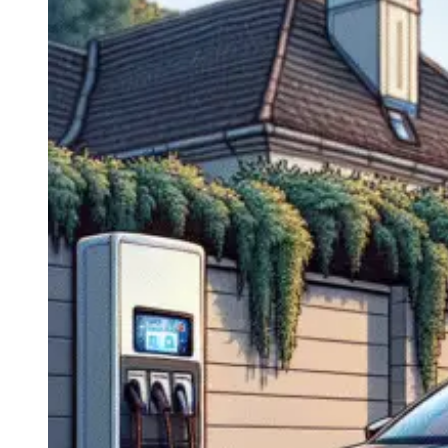
Navigatie Duster 2011
Navigatie Duster 2019
Audi
Navigatie Audi A3 8p
Navigatie Audi A4
Navigatie Audi A4 B6
Navigatie Audi A4 B7
Navigatie Audi A4 B8
Navigatie Audi A5
Navigatie Audi A6 C5
Navigatie Audi A6 C6
Navigatie Audi A6 C7
Navigatie Audi Q5
Ford
Navigație Ford Fiesta
Navigație Ford Focus 1
Navigație Ford Focus 2
Navigație Ford Focus MK3
Navigație Ford Mondeo MK3
Navigație Ford Mondeo MK4
Navigație Ford Transit
Mercedes
Navigație Mercedes C Class W203
Navigație Mercedes C Class W204
Navigație Mercedes W203