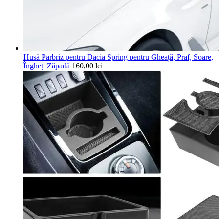
Husă Parbriz pentru Dacia Spring pentru Gheață, Praf, Soare,
Îngheț, Zăpadă
160,00
lei