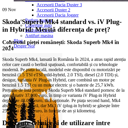
Accesorii Dacia Duster 3
09
Nov
Accesorii Duster 2
Accesorii Dacia Jogger
Parfum masina
Skoda Superb Mk4 standard vs. iV Plug-
Copertine auto
in Hybrid: Merită diferența de preț?
Incalzitor diesel
Antifurt masina
Blog
Contextul pieței românești: Skoda Superb Mk4 în
Despre Noi
2024
Skoda Superb Mk4, lansată în România în 2024, a atras rapid atenția
celor care caută o berlină spațioasă, confortabilă și cu tehnologie
modernă. Pe piața locală, modelul este disponibil cu motorizări pe
benzină (1.5 TSI eTSI mild-hybrid, 2.0 TSI), diesel (2.0 TDI) și,
desigur, varianta iV Plug-in Hybrid, care combină un motor pe
benzină 1.5 TSI cu un motor electric și o baterie de 25,7 kWh.
Prețurile de listă pentru o Skoda Superb Mk4 standard pornesc de la
aproximativ 37.000 euro, în timp ce varianta iV Plug-in Hybrid
depășește 48.000 euro, fără opționale. Pe piața second hand, Mk4
abia începe să apară, dar Mk3 iV (plug-in hybrid) se găsește între
25.000 și 35.000 euro, în funcție de an și kilometraj.
Diferențe tehnice și de utilizare între