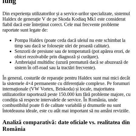
lung
Din experiența utilizatorilor și a service-urilor specializate, sistemul
Haldex de generație V de pe Skoda Kodiaq Mk1 este considerat
fiabil dacă este întreținut corect. Cele mai frecvente probleme
raportate sunt legate de:
Pompa Haldex (poate ceda dacă uleiul nu este schimbat la
timp sau dacă se folosește ulei de proastă calitate).
Senzorii de presiune sau de temperatură (pot apărea erori, de
obicei rezolvabile prin diagnoză și curățare).
Ambreiajul multidisc (uzură prematură dacă se abuzează de
sistem în off-road sau la tractări frecvente).
În general, costurile de reparație pentru Haldex sunt mai mici decât
la sistemele 4×4 permanente cu diferențiale complexe. Pe forumuri
internaționale (VW Vortex, Briskoda) și locale, majoritatea
utilizatorilor raportează peste 150.000 km fără probleme majore, cu
condiția să respecte intervalele de service. În România, unde
combustibilul poate fi de calitate variabilă și drumurile nu sunt
întotdeauna ideale, este cu atât mai important să nu amâni reviziile.
Analiză comparativă: date oficiale vs. realitatea din
România