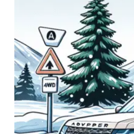
Navigatie Duster 2011
Navigatie Duster 2019
Audi
Navigatie Audi A3 8p
Navigatie Audi A4
Navigatie Audi A4 B6
Navigatie Audi A4 B7
Navigatie Audi A4 B8
Navigatie Audi A5
Navigatie Audi A6 C5
Navigatie Audi A6 C6
Navigatie Audi A6 C7
Navigatie Audi Q5
Ford
Navigație Ford Fiesta
Navigație Ford Focus 1
Navigație Ford Focus 2
Navigație Ford Focus MK3
Navigație Ford Mondeo MK3
Navigație Ford Mondeo MK4
Navigație Ford Transit
Mercedes
Navigație Mercedes C Class W203
Navigație Mercedes C Class W204
Navigație Mercedes W203