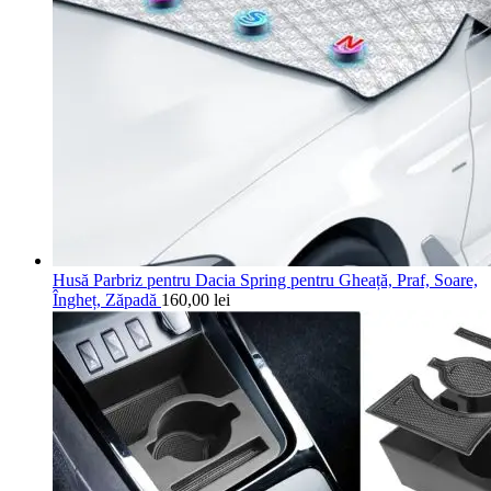
Husă Parbriz pentru Dacia Spring pentru Gheață, Praf, Soare,
Îngheț, Zăpadă
160,00
lei