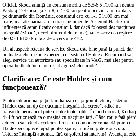
Oficial, Skoda anunță un consum mediu de 5,5-6,5 l/100 km pentru
Kodiaq 4×4 diesel și 7,5-8,5 l/100 km pentru benzină. În realitate,
pe drumurile din România, consumul este cu 1-1,5 l/100 km mai
mare, mai ales iarna sau în orașe aglomerate. Sistemul Haldex nu
influențează semnificativ consumul, dar dacă folosești des tracțiunea
integrală (zăpadă, noroi, drumuri de munte), vei observa o creștere
de 0,5-1 l/100 km față de o versiune 4×2.
Un alt aspect: rețeaua de service Skoda este bine pusă la punct, dar
nu toate atelierele au experiență cu sistemul Haldex. Recomand să
alegi service-uri autorizate sau specializate în VAG, mai ales pentru
operațiunile de întreținere și diagnoză electronică.
Clarificare: Ce este Haldex și cum
funcționează?
Pentru cititorii mai puțin familiarizați cu jargonul tehnic, sistemul
Haldex este un tip de tracțiune integrală „la cerere”, adică nu
transmite permanent putere către toate roțile. În mod normal, Kodiaq
4×4 funcționează ca o mașină cu tracțiune față. Când roțile față pierd
aderența sau când accelerezi brusc, un computer comandă pompa
Haldex să cupleze rapid puntea spate, trimițând putere și acolo.
Totul se întâmplă automat, fără ca șoferul să intervină. Avantajul este