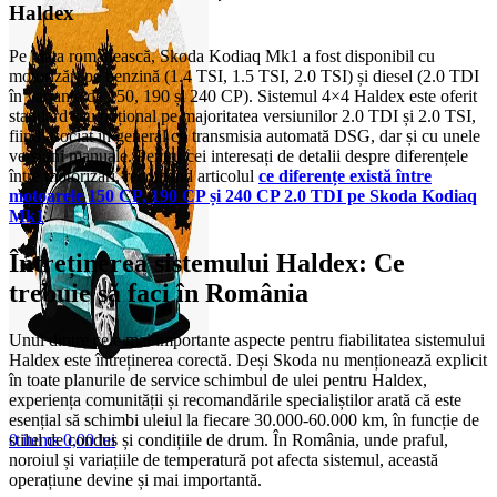
Haldex
Pe piața românească, Skoda Kodiaq Mk1 a fost disponibil cu
motorizări pe benzină (1.4 TSI, 1.5 TSI, 2.0 TSI) și diesel (2.0 TDI
în variante de 150, 190 și 240 CP). Sistemul 4×4 Haldex este oferit
standard sau opțional pe majoritatea versiunilor 2.0 TDI și 2.0 TSI,
fiind asociat în general cu transmisia automată DSG, dar și cu unele
versiuni manuale. Pentru cei interesați de detalii despre diferențele
între motorizări, recomand articolul
ce diferențe există între
motoarele 150 CP, 190 CP și 240 CP 2.0 TDI pe Skoda Kodiaq
Mk1
.
Întreținerea sistemului Haldex: Ce
trebuie să faci în România
Unul dintre cele mai importante aspecte pentru fiabilitatea sistemului
Haldex este întreținerea corectă. Deși Skoda nu menționează explicit
în toate planurile de service schimbul de ulei pentru Haldex,
experiența comunității și recomandările specialiștilor arată că este
esențial să schimbi uleiul la fiecare 30.000-60.000 km, în funcție de
stilul de condus și condițiile de drum. În România, unde praful,
0
items
0,00
lei
noroiul și variațiile de temperatură pot afecta sistemul, această
operațiune devine și mai importantă.