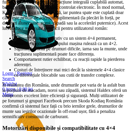
funcționează ca un sistem de tracțiune integrală cuplabilă automat,
bazat pe un ambreiaj multidisc controlat electronic. În mod normal,
Kodiaq rulează cu tracțiune față, iar puntea spate este cuplată doar
când este nevoie de aderență suplimentară (la plecări în forță, pe
drumuri alunecoase, noroi, zăpadă sau la accelerări puternice). Acest
lucru aduce mai multe beneficii pentru utilizatorul român:
Consum redus comparativ cu un sistem 4×4 permanent,
deoarece majoritatea timpului mașina rulează ca un 4×2.
Siguranță sporită pe drumuri dificile, iarna sau la munte, unde
tracțiunea suplimentară poate face diferența.
Comportament rutier echilibrat, cu reacții rapide la pierderea
aderenței.
Costuri de întreținere mai mici decât la sistemele 4×4 clasice
Login / Register
cu diferențiale blocabile sau cutii de transfer complexe.
Search
Wishlist
În realitatea din România, unde drumurile pot varia de la asfalt bun
0
items
/
0,00
lei
la porțiuni de macadam, noroi sau zăpadă, sistemul Haldex oferă un
Menu
compromis excelent între eficiență și siguranță. Mulți utilizatori de
pe forumuri și grupuri Facebook precum Skoda Kodiaq România
confirmă că sistemul face față cu brio iernilor grele, drumurilor de
munte sau ieșirilor ocazionale în off-road ușor, fără a penaliza
semnificativ consumul de carburant.
Motorizări disponibile și compatibilitate cu 4×4