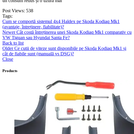
un consum redus și o uzură mai
Post Views:
538
Tags:
Cum se comportă sistemul 4x4 Haldex pe Skoda Kodiaq Mk1
(avantaje, întreținere, fiabilitate)?
Newer
Cât costă întreținerea unei Skoda Kodiaq Mk1 comparativ cu
VW Tiguan sau Hyundai Santa Fe?
Back to list
Older
Ce cutii de viteze sunt disponibile pe Skoda Kodiaq Mk1 și
cât de fiabile sunt (manuală vs DSG)?
Close
Products