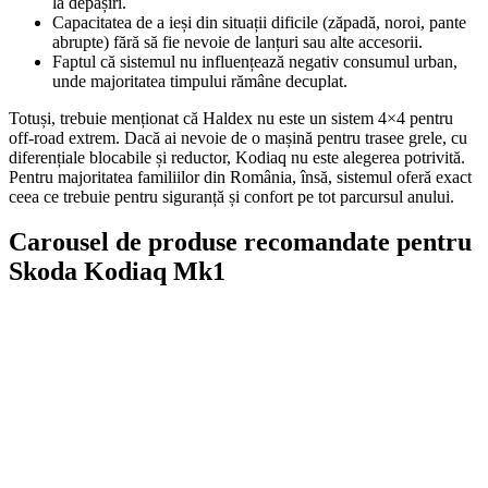
la depășiri.
Capacitatea de a ieși din situații dificile (zăpadă, noroi, pante
abrupte) fără să fie nevoie de lanțuri sau alte accesorii.
Faptul că sistemul nu influențează negativ consumul urban,
unde majoritatea timpului rămâne decuplat.
Totuși, trebuie menționat că Haldex nu este un sistem 4×4 pentru
off-road extrem. Dacă ai nevoie de o mașină pentru trasee grele, cu
diferențiale blocabile și reductor, Kodiaq nu este alegerea potrivită.
Pentru majoritatea familiilor din România, însă, sistemul oferă exact
ceea ce trebuie pentru siguranță și confort pe tot parcursul anului.
Carousel de produse recomandate pentru
Skoda Kodiaq Mk1
On Sale