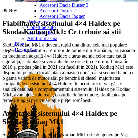
Accesorii Dacia Duster 3
09
Nov
Accesorii Duster 2
Accesorii Dacia Jogger
Parfum masina
Fiabilitatea sistemului 4×4 Haldex pe
Copertine auto
Skoda Kodiaq Mk1: Ce trebuie să știi
Incalzitor diesel
Antifurt masina
Blog
Skoda Kodiaq Mk1 a devenit rapid una dintre cele mai populare
Despre Noi
alegeri în segmentul SUV-urilor de familie din România, iar varianta
cu tracțiune integrală 4×4 Haldex a atras atenția celor care caută
siguranță, stabilitate și versatilitate pe orice tip de drum. Lansat în
2016 și produs până în 2021 (cu facelift în 2021), Kodiaq Mk1 este
disponibil pe piața locală atât ca mașină nouă, cât și second hand, cu
o gamă variată de motorizări pe benzină și diesel, majoritatea
compatibile cu sistemul 4×4 Haldex. În acest articol vei găsi o
analiză detaliată a comportamentului sistemului Haldex pe Kodiaq
Mk1, avantajele sale reale, costurile de întreținere, fiabilitatea pe
termen lung și particularitățile pieței românești.
Avantajele sistemului 4×4 Haldex pe
Skoda Kodiaq Mk1
Sistemul Haldex de pe Skoda Kodiaq Mk1 este de generație V și