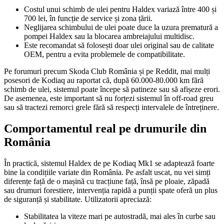
Costul unui schimb de ulei pentru Haldex variază între 400 și
700 lei, în funcție de service și zona țării.
Neglijarea schimbului de ulei poate duce la uzura prematură a
pompei Haldex sau la blocarea ambreiajului multidisc.
Este recomandat să folosești doar ulei original sau de calitate
OEM, pentru a evita problemele de compatibilitate.
Pe forumuri precum Skoda Club România și pe Reddit, mai mulți
posesori de Kodiaq au raportat că, după 60.000-80.000 km fără
schimb de ulei, sistemul poate începe să patineze sau să afișeze erori.
De asemenea, este important să nu forțezi sistemul în off-road greu
sau să tractezi remorci grele fără să respecți intervalele de întreținere.
Comportamentul real pe drumurile din
România
În practică, sistemul Haldex de pe Kodiaq Mk1 se adaptează foarte
bine la condițiile variate din România. Pe asfalt uscat, nu vei simți
diferențe față de o mașină cu tracțiune față, însă pe ploaie, zăpadă
sau drumuri forestiere, intervenția rapidă a punții spate oferă un plus
de siguranță și stabilitate. Utilizatorii apreciază:
Stabilitatea la viteze mari pe autostradă, mai ales în curbe sau