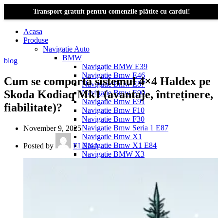
Transport gratuit pentru comenzile plătite cu cardul!
Acasa
Produse
Navigatie Auto
BMW
blog
Navigație BMW E39
Navigatie Bmw E46
Cum se comportă sistemul 4×4 Haldex pe
Navigatie Bmw E87
Skoda Kodiaq Mk1 (avantaje, întreținere,
Navigatie Bmw E90
Navigatie Bmw E91
fiabilitate)?
Navigatie Bmw F10
Navigatie Bmw F30
Navigatie Bmw Seria 1 E87
November 9, 2025
Navigatie Bmw X1
Navigatie Bmw X1 E84
Posted by
ELENA
Navigatie BMW X3
Navigatie BMW X3 E83
Navigatie BMW X3 f25
Dacia Logan
Navigație Dacia Logan 1 (2004–2012)
Navigație Dacia Logan 2 (2012–2020)
Navigație Dacia Logan 3 (2020–Prezent)
Dacia Duster