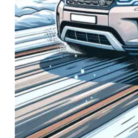
Navigație Mercedes W204
Navigație Mercedes W211
Navigație Mercedes Sprinter
Passat
Navigație Passat B5
Navigație Passat B5 5
Navigație Passat B6
Navigație Passat B7
Navigație Passat B8
Navigație Passat CC
Skoda
Navigație Skoda Fabia 1
Navigație Skoda Fabia 2
Navigație Skoda Octavia 1
Navigație Skoda Octavia 2
Navigație Skoda Octavia 3
Navigație Skoda Rapid
Navigație Skoda Superb 1
Navigație Skoda Superb 2
Navigație Toyota Avensis T25
Portbagaj Plafon Auto
Sub 350 Litri
Peste 350 Litri
Peste 450 litri
Accesorii auto masina