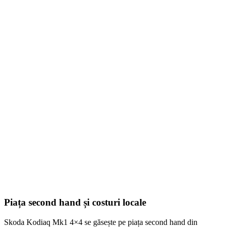
Smonter
399,00
lei
–
420,00
lei
Price range: 399,00 lei through 420,00 lei
SELECT OPTIONS
Piața second hand și costuri locale
Skoda Kodiaq Mk1 4×4 se găsește pe piața second hand din