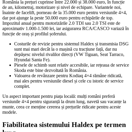
România la prețuri cuprinse între 22.000 și 38.000 euro, în funcție
de an, kilometraj, motorizare și nivel de echipare. Variantele noi,
înainte de facelift, porneau de la 35.000 euro pentru versiunile 4×4,
dar pot ajunge la peste 50.000 euro pentru echipările de top.
Impozitul anual pentru motorizările 2.0 TDI sau 2.0 TSI este de
aproximativ 1.000-1.500 lei, iar asigurarea RCA/CASCO variază în
funcție de oraș și profilul șoferului.
Costurile de revizie pentru sistemul Haldex și transmisia DSG
sunt mai mari decât la o mașină cu tracțiune față, dar nu
depășesc nivelul rivalilor direcți (VW Tiguan, Seat Tarraco,
Hyundai Santa Fe).
Piesele de schimb sunt relativ accesibile, iar rețeaua de service
Skoda este bine dezvoltată în România.
Valoarea de revânzare pentru Kodiaq 4×4 rămâne ridicată,
mai ales pentru versiunile diesel și cele cu istoric de service
complet.
Un aspect important pentru piața locală: mulți români preferă
versiunile 4×4 pentru siguranță la drum lung, navetă sau vacanțe la
munte, ceea ce menține cererea și prețurile ridicate pentru aceste
modele.
Fiabilitatea sistemului Haldex pe termen