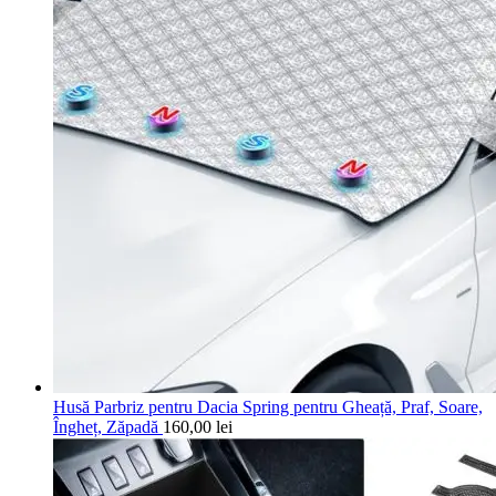
Husă Parbriz pentru Dacia Spring pentru Gheață, Praf, Soare,
Îngheț, Zăpadă
160,00
lei