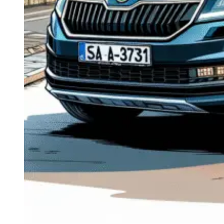
Navigație Mercedes W204
Navigație Mercedes W211
Navigație Mercedes Sprinter
Passat
Navigație Passat B5
Navigație Passat B5 5
Navigație Passat B6
Navigație Passat B7
Navigație Passat B8
Navigație Passat CC
Skoda
Navigație Skoda Fabia 1
Navigație Skoda Fabia 2
Navigație Skoda Octavia 1
Navigație Skoda Octavia 2
Navigație Skoda Octavia 3
Navigație Skoda Rapid
Navigație Skoda Superb 1
Navigație Skoda Superb 2
Navigație Toyota Avensis T25
Portbagaj Plafon Auto
Sub 350 Litri
Peste 350 Litri
Peste 450 litri
Accesorii auto masina