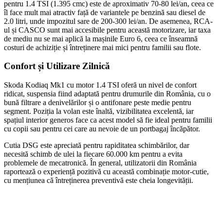
pentru 1.4 TSI (1.395 cmc) este de aproximativ 70-80 lei/an, ceea ce
îl face mult mai atractiv față de variantele pe benzină sau diesel de
2.0 litri, unde impozitul sare de 200-300 lei/an. De asemenea, RCA-
ul și CASCO sunt mai accesibile pentru această motorizare, iar taxa
de mediu nu se mai aplică la mașinile Euro 6, ceea ce înseamnă
costuri de achiziție și întreținere mai mici pentru familii sau flote.
Confort și Utilizare Zilnică
Skoda Kodiaq Mk1 cu motor 1.4 TSI oferă un nivel de confort
ridicat, suspensia fiind adaptată pentru drumurile din România, cu o
bună filtrare a denivelărilor și o antifonare peste medie pentru
segment. Poziția la volan este înaltă, vizibilitatea excelentă, iar
spațiul interior generos face ca acest model să fie ideal pentru familii
cu copii sau pentru cei care au nevoie de un portbagaj încăpător.
Cutia DSG este apreciată pentru rapiditatea schimbărilor, dar
necesită schimb de ulei la fiecare 60.000 km pentru a evita
problemele de mecatronică. În general, utilizatorii din România
raportează o experiență pozitivă cu această combinație motor-cutie,
cu mențiunea că întreținerea preventivă este cheia longevității.