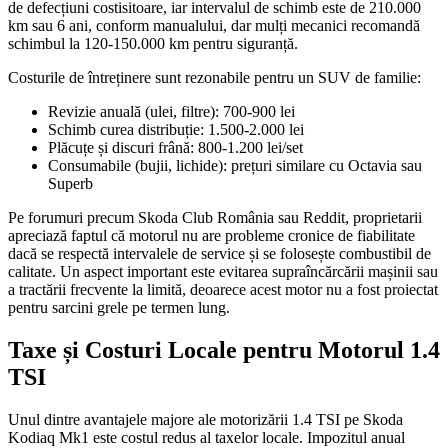
de defecțiuni costisitoare, iar intervalul de schimb este de 210.000
km sau 6 ani, conform manualului, dar mulți mecanici recomandă
schimbul la 120-150.000 km pentru siguranță.
Costurile de întreținere sunt rezonabile pentru un SUV de familie:
Revizie anuală (ulei, filtre): 700-900 lei
Schimb curea distribuție: 1.500-2.000 lei
Plăcuțe și discuri frână: 800-1.200 lei/set
Consumabile (bujii, lichide): prețuri similare cu Octavia sau
Superb
Pe forumuri precum Skoda Club România sau Reddit, proprietarii
apreciază faptul că motorul nu are probleme cronice de fiabilitate
dacă se respectă intervalele de service și se folosește combustibil de
calitate. Un aspect important este evitarea supraîncărcării mașinii sau
a tractării frecvente la limită, deoarece acest motor nu a fost proiectat
pentru sarcini grele pe termen lung.
Taxe și Costuri Locale pentru Motorul 1.4
TSI
Unul dintre avantajele majore ale motorizării 1.4 TSI pe Skoda
Kodiaq Mk1 este costul redus al taxelor locale. Impozitul anual