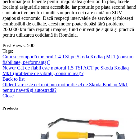
performanțe suficiente pentru majoritatea șoferilor. În plus, taxele
locale și asigurările sunt accesibile, iar prețurile pe piața second hand
sunt atractive pentru familii sau pentru cei care caută un SUV
spațios și economic. Dacă respecți intervalele de service și folosești
combustibil de calitate, acest motor poate depăși fără probleme
200.000 km fără reparații majore, fiind o investiție sigură și practică
pentru utilizarea cotidiană în România.
Post Views:
500
Tags:
Cum se comportă motorul 1.4 TSI pe Skoda Kodiaq Mk1 (consum,
fiabilitate, performanță)?
Newer
Cât de fiabil este motorul 1.5 TSI ACT pe Skoda Kodiaq
Mk1 (probleme de vibrații, consum real)?
Back to list
Older
Care este cel mai bun motor diesel de Skoda Kodiaq Mk1
pentru navetă și autostradă?
Close
Products