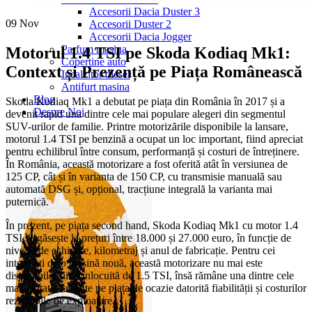
Accesorii Dacia Duster 3
09
Nov
Accesorii Duster 2
Accesorii Dacia Jogger
Parfum masina
Motorul 1.4 TSI pe Skoda Kodiaq Mk1:
Copertine auto
Context și Prezență pe Piața Românească
Incalzitor diesel
Antifurt masina
Blog
Skoda Kodiaq Mk1 a debutat pe piața din România în 2017 și a
Despre Noi
devenit rapid una dintre cele mai populare alegeri din segmentul
SUV-urilor de familie. Printre motorizările disponibile la lansare,
motorul 1.4 TSI pe benzină a ocupat un loc important, fiind apreciat
pentru echilibrul între consum, performanță și costuri de întreținere.
În România, această motorizare a fost oferită atât în versiunea de
125 CP, cât și în varianta de 150 CP, cu transmisie manuală sau
automată DSG și, opțional, tracțiune integrală la varianta mai
puternică.
În prezent, pe piața second hand, Skoda Kodiaq Mk1 cu motor 1.4
TSI se găsește la prețuri între 18.000 și 27.000 euro, în funcție de
nivelul de echipare, kilometraj și anul de fabricație. Pentru cei
interesați de o mașină nouă, această motorizare nu mai este
disponibilă, fiind înlocuită de 1.5 TSI, însă rămâne una dintre cele
mai căutate variante pe piața de ocazie datorită fiabilității și costurilor
rezonabile de exploatare.