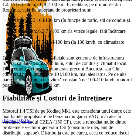
1.4 TSI este de 6,3-6,8 l/100 km. În realitate, pe drumurile din
România, valorile raportate de proprietari sunt:
Urban: 8,5-10 l/100 km (în funcție de trafic, stil de condus și
sezon)
Extraurban: 6,2-7 l/100 km (la viteze legale, fără încărcare
maximă)
Autostradă: 7,5-8,5 l/100 km (la 130 km/h, cu climatizare
pornită)
Diferențele față de datele oficiale sunt generate de infrastructura
rutieră, calitatea combustibilului, stilul de condus și climatul local.
De exemplu, în orașele aglomerate precum București sau Cluj,
consumul poate urca peste 10 l/100 km, mai ales iarna. Pe de altă
parte, la drum lung, cu o viteză constantă de 100-110 km/h, motorul
poate coborî sub 6,5 l/100 km.
Fiabilitate și Costuri de Întreținere
Motorul 1.4 TSI de pe Kodiaq Mk1 este considerat unul dintre cele
mai fiabile propulsoare pe benzină din gama VAG, mai ales în
0
items
0,00
lei
versiunea cu codul CZEA (150 CP), care a remediat multe dintre
problemele vechilor generații TSI (consum de ulei, lanț de
distribuție, supape). Distribuția este pe curea, ceea ce reduce riscul