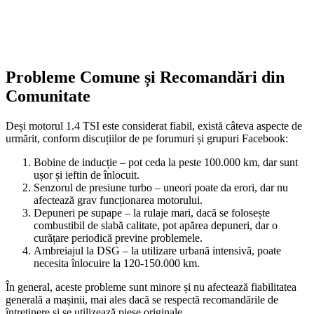
Probleme Comune și Recomandări din
Comunitate
Deși motorul 1.4 TSI este considerat fiabil, există câteva aspecte de
urmărit, conform discuțiilor de pe forumuri și grupuri Facebook:
Bobine de inducție – pot ceda la peste 100.000 km, dar sunt
ușor și ieftin de înlocuit.
Senzorul de presiune turbo – uneori poate da erori, dar nu
afectează grav funcționarea motorului.
Depuneri pe supape – la rulaje mari, dacă se folosește
combustibil de slabă calitate, pot apărea depuneri, dar o
curățare periodică previne problemele.
Ambreiajul la DSG – la utilizare urbană intensivă, poate
necesita înlocuire la 120-150.000 km.
În general, aceste probleme sunt minore și nu afectează fiabilitatea
generală a mașinii, mai ales dacă se respectă recomandările de
întreținere și se utilizează piese originale.