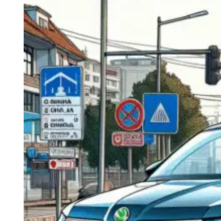
Navigatie Duster 2011
Navigatie Duster 2019
Audi
Navigatie Audi A3 8p
Navigatie Audi A4
Navigatie Audi A4 B6
Navigatie Audi A4 B7
Navigatie Audi A4 B8
Navigatie Audi A5
Navigatie Audi A6 C5
Navigatie Audi A6 C6
Navigatie Audi A6 C7
Navigatie Audi Q5
Ford
Navigație Ford Fiesta
Navigație Ford Focus 1
Navigație Ford Focus 2
Navigație Ford Focus MK3
Navigație Ford Mondeo MK3
Navigație Ford Mondeo MK4
Navigație Ford Transit
Mercedes
Navigație Mercedes C Class W203
Navigație Mercedes C Class W204
Navigație Mercedes W203