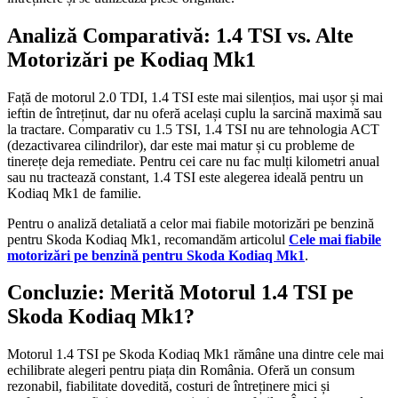
Analiză Comparativă: 1.4 TSI vs. Alte
Motorizări pe Kodiaq Mk1
Față de motorul 2.0 TDI, 1.4 TSI este mai silențios, mai ușor și mai
ieftin de întreținut, dar nu oferă același cuplu la sarcină maximă sau
la tractare. Comparativ cu 1.5 TSI, 1.4 TSI nu are tehnologia ACT
(dezactivarea cilindrilor), dar este mai matur și cu probleme de
tinerețe deja remediate. Pentru cei care nu fac mulți kilometri anual
sau nu tractează constant, 1.4 TSI este alegerea ideală pentru un
Kodiaq Mk1 de familie.
Pentru o analiză detaliată a celor mai fiabile motorizări pe benzină
pentru Skoda Kodiaq Mk1, recomandăm articolul
Cele mai fiabile
motorizări pe benzină pentru Skoda Kodiaq Mk1
.
Concluzie: Merită Motorul 1.4 TSI pe
Skoda Kodiaq Mk1?
Motorul 1.4 TSI pe Skoda Kodiaq Mk1 rămâne una dintre cele mai
echilibrate alegeri pentru piața din România. Oferă un consum
rezonabil, fiabilitate dovedită, costuri de întreținere mici și