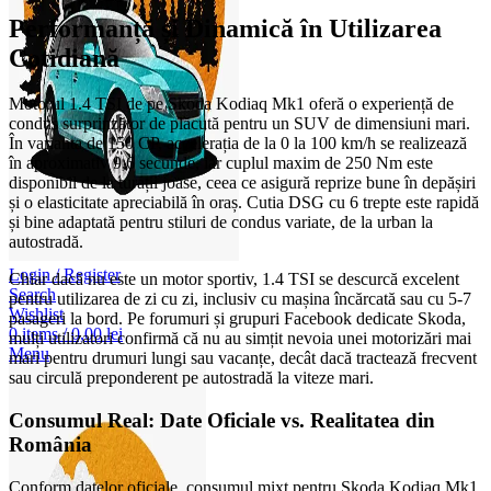
Performanță și Dinamică în Utilizarea
Cotidiană
Motorul 1.4 TSI de pe Skoda Kodiaq Mk1 oferă o experiență de
condus surprinzător de plăcută pentru un SUV de dimensiuni mari.
În varianta de 150 CP, accelerația de la 0 la 100 km/h se realizează
în aproximativ 9,6 secunde, iar cuplul maxim de 250 Nm este
disponibil de la turații joase, ceea ce asigură reprize bune în depășiri
și o elasticitate apreciabilă în oraș. Cutia DSG cu 6 trepte este rapidă
și bine adaptată pentru stiluri de condus variate, de la urban la
autostradă.
Login / Register
Chiar dacă nu este un motor sportiv, 1.4 TSI se descurcă excelent
Search
pentru utilizarea de zi cu zi, inclusiv cu mașina încărcată sau cu 5-7
Wishlist
pasageri la bord. Pe forumuri și grupuri Facebook dedicate Skoda,
0
items
/
0,00
lei
mulți utilizatori confirmă că nu au simțit nevoia unei motorizări mai
Menu
mari pentru drumuri lungi sau vacanțe, decât dacă tractează frecvent
sau circulă preponderent pe autostradă la viteze mari.
Consumul Real: Date Oficiale vs. Realitatea din
România
Conform datelor oficiale, consumul mixt pentru Skoda Kodiaq Mk1