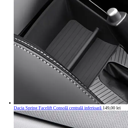
Dacia Spring Facelift Consolă centrală inferioară
149,00
lei