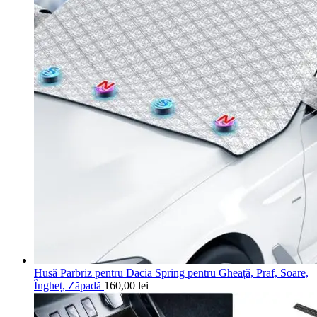
Husă Parbriz pentru Dacia Spring pentru Gheață, Praf, Soare,
Îngheț, Zăpadă
160,00
lei