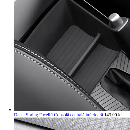
Dacia Spring Facelift Consolă centrală inferioară
149,00
lei