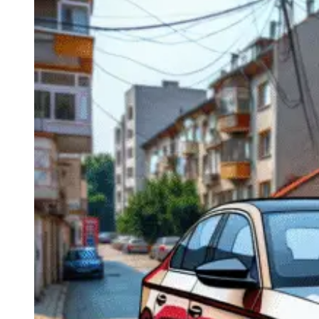
Navigatie Duster 2011
Navigatie Duster 2019
Audi
Navigatie Audi A3 8p
Navigatie Audi A4
Navigatie Audi A4 B6
Navigatie Audi A4 B7
Navigatie Audi A4 B8
Navigatie Audi A5
Navigatie Audi A6 C5
Navigatie Audi A6 C6
Navigatie Audi A6 C7
Navigatie Audi Q5
Ford
Navigație Ford Fiesta
Navigație Ford Focus 1
Navigație Ford Focus 2
Navigație Ford Focus MK3
Navigație Ford Mondeo MK3
Navigație Ford Mondeo MK4
Navigație Ford Transit
Mercedes
Navigație Mercedes C Class W203
Navigație Mercedes C Class W204
Navigație Mercedes W203