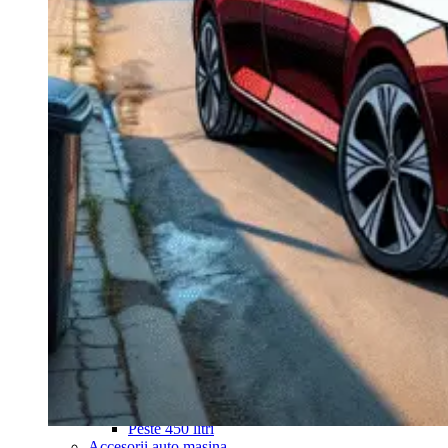
Navigație Mercedes W204
Navigație Mercedes W211
Navigație Mercedes Sprinter
Passat
Navigație Passat B5
Navigație Passat B5 5
Navigație Passat B6
Navigație Passat B7
Navigație Passat B8
Navigație Passat CC
Skoda
Navigație Skoda Fabia 1
Navigație Skoda Fabia 2
Navigație Skoda Octavia 1
Navigație Skoda Octavia 2
Navigație Skoda Octavia 3
Navigație Skoda Rapid
Navigație Skoda Superb 1
Navigație Skoda Superb 2
Navigație Toyota Avensis T25
Portbagaj Plafon Auto
Sub 350 Litri
Peste 350 Litri
Peste 450 litri
Accesorii auto masina