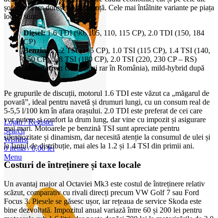
șoferilor care doresc performanță. Cele mai întâlnite variante pe piața
locală sunt:
Diesel:
1.6 TDI (90, 105, 110, 115 CP), 2.0 TDI (150, 184
CP)
Benzină:
1.2 TSI (105 CP), 1.0 TSI (115 CP), 1.4 TSI (140,
150 CP), 1.8 TSI (180 CP), 2.0 TSI (220, 230 CP – RS)
Alternative:
GNC (mai rar în România), mild-hybrid după
facelift
Pe grupurile de discuții, motorul 1.6 TDI este văzut ca „măgarul de
povară”, ideal pentru navetă și drumuri lungi, cu un consum real de
5-5,5 l/100 km în afara orașului. 2.0 TDI este preferat de cei care
vor putere și confort la drum lung, dar vine cu impozit și asigurare
Login / Register
mai mari. Motoarele pe benzină TSI sunt apreciate pentru
Search
silențiozitate și dinamism, dar necesită atenție la consumul de ulei și
Wishlist
la lanțul de distribuție, mai ales la 1.2 și 1.4 TSI din primii ani.
0
items
/
0,00
lei
Menu
Costuri de întreținere și taxe locale
Un avantaj major al Octaviei Mk3 este costul de întreținere relativ
scăzut, comparativ cu rivali direcți precum VW Golf 7 sau Ford
Focus 3. Piesele se găsesc ușor, iar rețeaua de service Skoda este
bine dezvoltată. Impozitul anual variază între 60 și 200 lei pentru