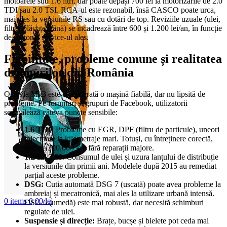
motoarele sub 1.6 litri, dar poate depăși 700 lei la motorizările de 2.0
TDI sau 2.0 TSI. RCA-ul este rezonabil, însă CASCO poate urca,
mai ales la versiunile RS sau cu dotări de top. Reviziile uzuale (ulei,
filtre, plăcuțe frână) se încadrează între 600 și 1.200 lei/an, în funcție
de motor și service-ul ales.
Fiabilitate, probleme comune și realitatea
drumurilor din România
Octavia Mk3 este considerată o mașină fiabilă, dar nu lipsită de
probleme. Pe forumuri și grupuri de Facebook, utilizatorii
semnalează câteva puncte sensibile:
1.6 TDI:
Probleme cu EGR, DPF (filtru de particule), uneori
injectoare la kilometraje mari. Totuși, cu întreținere corectă,
trec de 300.000 km fără reparații majore.
1.2/1.4 TSI:
Consumul de ulei și uzura lanțului de distribuție
la versiunile din primii ani. Modelele după 2015 au remediat
parțial aceste probleme.
DSG:
Cutia automată DSG 7 (uscată) poate avea probleme la
ambreiaj și mecatronică, mai ales la utilizare urbană intensă.
0
items
0,00
lei
DSG 6 (umedă) este mai robustă, dar necesită schimburi
regulate de ulei.
Suspensie și direcție:
Brațe, bucșe și bielete pot ceda mai