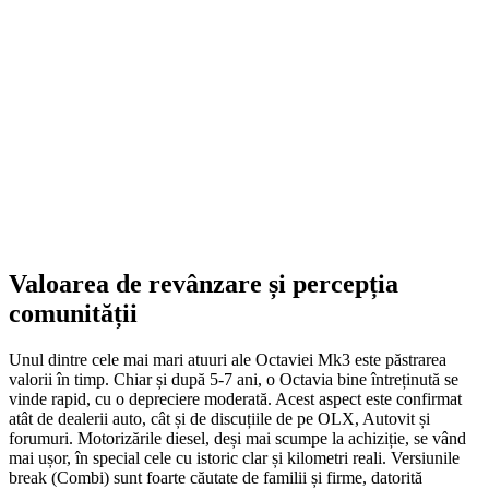
1.499,00
lei
Original price was: 1.499,00 lei.
1.252,00
lei
Current price
is: 1.252,00 lei.
ADD TO CART
Valoarea de revânzare și percepția
comunității
Unul dintre cele mai mari atuuri ale Octaviei Mk3 este păstrarea
valorii în timp. Chiar și după 5-7 ani, o Octavia bine întreținută se
vinde rapid, cu o depreciere moderată. Acest aspect este confirmat
atât de dealerii auto, cât și de discuțiile de pe OLX, Autovit și
forumuri. Motorizările diesel, deși mai scumpe la achiziție, se vând
mai ușor, în special cele cu istoric clar și kilometri reali. Versiunile
break (Combi) sunt foarte căutate de familii și firme, datorită