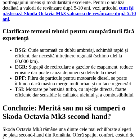
portbagajului imens și modularității excelente. Pentru o analiză
detaliată a valorii de revânzare după 5-10 ani, vezi articolul
cum își
păstrează Skoda Octavia Mk3 valoarea de revânzare după 5-10
ani
.
Clarificare termeni tehnici pentru cumpărătorii fără
experiență
DSG:
Cutie automată cu dublu ambreiaj, schimbă rapid și
eficient, dar necesită întreținere regulată (schimb ulei la
60.000 km).
EGR:
Supapă de recirculare a gazelor de eșapament, reduce
emisiile dar poate cauza depuneri și defecte la diesel.
DPF:
Filtru de particule pentru motoarele diesel, se poate
înfunda dacă mașina merge mult urban și nu face regenerări.
TSI:
Motoare pe benzină turbo, cu injecție directă, foarte
eficiente dar sensibile la calitatea uleiului și a combustibilului.
Concluzie: Merită sau nu să cumperi o
Skoda Octavia Mk3 second-hand?
Skoda Octavia Mk3 rămâne una dintre cele mai echilibrate alegeri
pe piața second-hand din România. Oferă spațiu, confort, costuri de