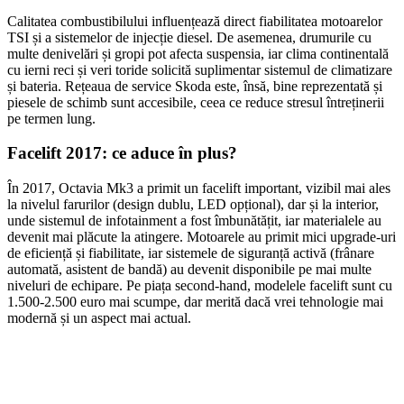
Calitatea combustibilului influențează direct fiabilitatea motoarelor
TSI și a sistemelor de injecție diesel. De asemenea, drumurile cu
multe denivelări și gropi pot afecta suspensia, iar clima continentală
cu ierni reci și veri toride solicită suplimentar sistemul de climatizare
și bateria. Rețeaua de service Skoda este, însă, bine reprezentată și
piesele de schimb sunt accesibile, ceea ce reduce stresul întreținerii
pe termen lung.
Facelift 2017: ce aduce în plus?
În 2017, Octavia Mk3 a primit un facelift important, vizibil mai ales
la nivelul farurilor (design dublu, LED opțional), dar și la interior,
unde sistemul de infotainment a fost îmbunătățit, iar materialele au
devenit mai plăcute la atingere. Motoarele au primit mici upgrade-uri
de eficiență și fiabilitate, iar sistemele de siguranță activă (frânare
automată, asistent de bandă) au devenit disponibile pe mai multe
niveluri de echipare. Pe piața second-hand, modelele facelift sunt cu
1.500-2.500 euro mai scumpe, dar merită dacă vrei tehnologie mai
modernă și un aspect mai actual.