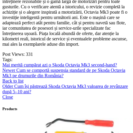
întreținere rezonabile și o gamă largă de motorizări pentru toate
gusturile. Cu o verificare atentă a istoricului, o revizie completă la
achiziție și o alegere inspirată a motorizării, Octavia Mk3 poate fi o
investiție inteligentă pentru următorii ani. Este o mașină care se
adaptează perfect atât pentru familie, cât și pentru navetă sau flote,
iar comunitatea de posesori și service-urile specializate fac
întreținerea ușoară. Piața locală abundă de oferte, dar atenție la
kilometri reali, istoricul de service și eventualele probleme ascunse,
mai ales la exemplarele aduse din import.
Post Views:
331
Tags:
Mai merită cumpărat azi o Skoda Octavia Mk3 second-hand?
Newer
Cum se comportă suspensia standard de pe Skoda Octavia
Mk3 pe drumurile din România?
Back to list
Older
Cum își păstrează Skoda Octavia Mk3 valoarea de revânzare
după 5–10 ani?
Close
Products