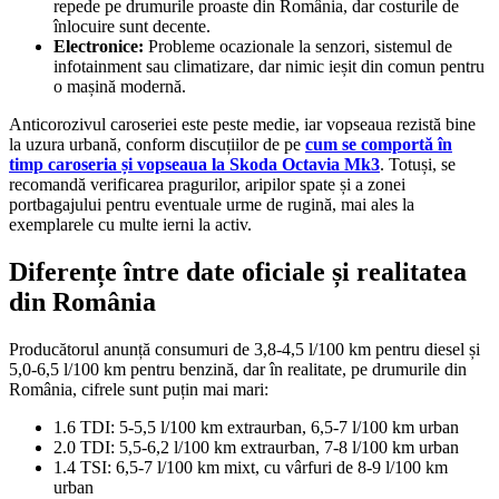
repede pe drumurile proaste din România, dar costurile de
înlocuire sunt decente.
Electronice:
Probleme ocazionale la senzori, sistemul de
infotainment sau climatizare, dar nimic ieșit din comun pentru
o mașină modernă.
Anticorozivul caroseriei este peste medie, iar vopseaua rezistă bine
la uzura urbană, conform discuțiilor de pe
cum se comportă în
timp caroseria și vopseaua la Skoda Octavia Mk3
. Totuși, se
recomandă verificarea pragurilor, aripilor spate și a zonei
portbagajului pentru eventuale urme de rugină, mai ales la
exemplarele cu multe ierni la activ.
Diferențe între date oficiale și realitatea
din România
Producătorul anunță consumuri de 3,8-4,5 l/100 km pentru diesel și
5,0-6,5 l/100 km pentru benzină, dar în realitate, pe drumurile din
România, cifrele sunt puțin mai mari:
1.6 TDI: 5-5,5 l/100 km extraurban, 6,5-7 l/100 km urban
2.0 TDI: 5,5-6,2 l/100 km extraurban, 7-8 l/100 km urban
1.4 TSI: 6,5-7 l/100 km mixt, cu vârfuri de 8-9 l/100 km
urban