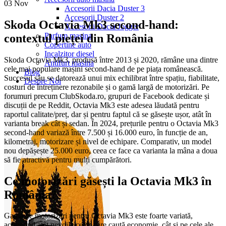
03
Nov
Accesorii Dacia Duster 3
Accesorii Duster 2
Skoda Octavia Mk3 second-hand:
Accesorii Dacia Jogger
Parfum masina
contextul pieței din România
Copertine auto
Incalzitor diesel
Skoda Octavia Mk3, produsă între 2013 și 2020, rămâne una dintre
Antifurt masina
cele mai populare mașini second-hand de pe piața românească.
Blog
Succesul său se datorează unui mix echilibrat între spațiu, fiabilitate,
Despre Noi
costuri de întreținere rezonabile și o gamă largă de motorizări. Pe
forumuri precum ClubSkoda.ro, grupuri de Facebook dedicate și
discuții de pe Reddit, Octavia Mk3 este adesea lăudată pentru
raportul calitate/preț, dar și pentru faptul că se găsește ușor, atât în
varianta break cât și sedan. În 2024, prețurile pentru o Octavia Mk3
second-hand variază între 7.500 și 16.000 euro, în funcție de an,
kilometraj, motorizare și nivel de echipare. Comparativ, un model
nou depășește 25.000 euro, ceea ce face ca varianta la mâna a doua
să fie atractivă pentru mulți cumpărători.
Ce motorizări găsești la Octavia Mk3 în
România?
Gama de motorizări pentru Octavia Mk3 este foarte variată,
acoperind atât nevoile celor care caută economie, cât și pe cele ale