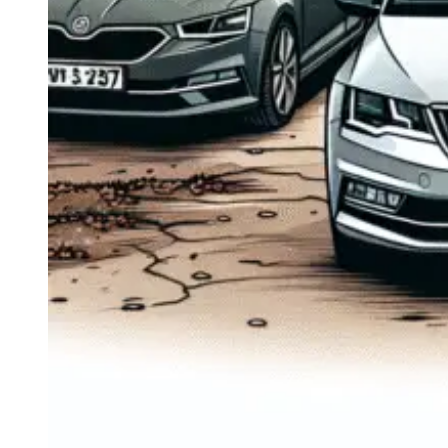
Navigație Mercedes W204
Navigație Mercedes W211
Navigație Mercedes Sprinter
Passat
Navigație Passat B5
Navigație Passat B5 5
Navigație Passat B6
Navigație Passat B7
Navigație Passat B8
Navigație Passat CC
Skoda
Navigație Skoda Fabia 1
Navigație Skoda Fabia 2
Navigație Skoda Octavia 1
Navigație Skoda Octavia 2
Navigație Skoda Octavia 3
Navigație Skoda Rapid
Navigație Skoda Superb 1
Navigație Skoda Superb 2
Navigație Toyota Avensis T25
Portbagaj Plafon Auto
Sub 350 Litri
Peste 350 Litri
Peste 450 litri
Accesorii auto masina