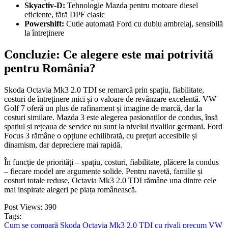
Skyactiv-D:
Tehnologie Mazda pentru motoare diesel
eficiente, fără DPF clasic
Powershift:
Cutie automată Ford cu dublu ambreiaj, sensibilă
la întreținere
Concluzie: Ce alegere este mai potrivită
pentru România?
Skoda Octavia Mk3 2.0 TDI se remarcă prin spațiu, fiabilitate,
costuri de întreținere mici și o valoare de revânzare excelentă. VW
Golf 7 oferă un plus de rafinament și imagine de marcă, dar la
costuri similare. Mazda 3 este alegerea pasionaților de condus, însă
spațiul și rețeaua de service nu sunt la nivelul rivalilor germani. Ford
Focus 3 rămâne o opțiune echilibrată, cu prețuri accesibile și
dinamism, dar depreciere mai rapidă.
În funcție de priorități – spațiu, costuri, fiabilitate, plăcere la condus
– fiecare model are argumente solide. Pentru navetă, familie și
costuri totale reduse, Octavia Mk3 2.0 TDI rămâne una dintre cele
mai inspirate alegeri pe piața românească.
Post Views:
390
Tags:
Cum se compară Skoda Octavia Mk3 2.0 TDI cu rivali precum VW