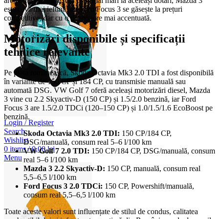
are prețuri similare, dar ușor mai mari la aceleași dotări, Mazda 3
este ceva mai ieftină, iar Ford Focus 3 se găsește la prețuri
competitive, dar cu o depreciere mai accentuată.
Motorizări disponibile și specificații
tehnice relevante
Pe piața românească, Skoda Octavia Mk3 2.0 TDI a fost disponibilă
în variante de 150 CP și 184 CP, cu transmisie manuală sau
automată DSG. VW Golf 7 oferă aceleași motorizări diesel, Mazda
3 vine cu 2.2 Skyactiv-D (150 CP) și 1.5/2.0 benzină, iar Ford
Focus 3 are 1.5/2.0 TDCi (120–150 CP) și 1.0/1.5/1.6 EcoBoost pe
benzină.
Login / Register
Search
Skoda Octavia Mk3 2.0 TDI:
150 CP/184 CP,
Wishlist
DSG/manuală, consum real 5–6 l/100 km
0
items
/
0,00
lei
VW Golf 7 2.0 TDI:
150 CP/184 CP, DSG/manuală, consum
Menu
real 5–6 l/100 km
Mazda 3 2.2 Skyactiv-D:
150 CP, manuală, consum real
5,5–6,5 l/100 km
Ford Focus 3 2.0 TDCi:
150 CP, Powershift/manuală,
consum real 5,5–6,5 l/100 km
Toate aceste valori sunt influențate de stilul de condus, calitatea