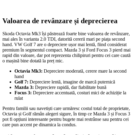
Valoarea de revânzare și deprecierea
Skoda Octavia Mk3 își păstrează foarte bine valoarea de revânzare,
mai ales în varianta 2.0 TDI, datorită cererii mari pe piața second
hand. VW Golf 7 are o depreciere ușor mai lentă, fiind considerat
premium în segmentul compact. Mazda 3 și Ford Focus 3 pierd mai
rapid din valoare, dar pot reprezenta chilipiruri pentru cei care caută
o mașină bine dotată la preț mic.
Octavia Mk3:
Depreciere moderată, cerere mare la second
hand
Golf 7:
Depreciere lentă, imagine de marcă puternică
Mazda 3:
Depreciere rapidă, dar fiabilitate bună
Focus 3:
Depreciere accentuată, costuri mici de achiziție la
rulat
Pentru familii sau navetiști care urmăresc costul total de proprietate,
Octavia și Golf rămân alegeri sigure, în timp ce Mazda 3 și Focus 3
pot fi opțiuni interesante pentru bugete mai restrânse sau pentru cei
care pun accent pe dinamica la condus.