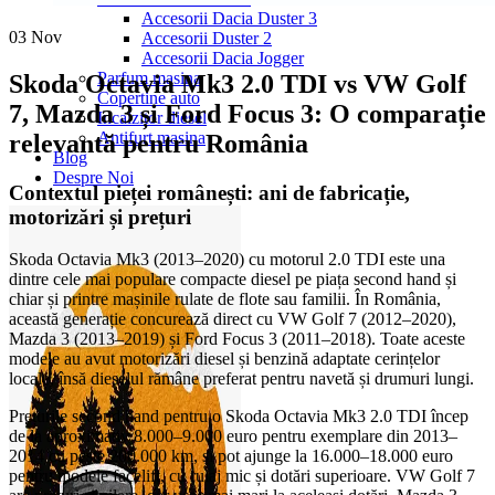
Accesorii Dacia Duster 3
03
Nov
Accesorii Duster 2
Accesorii Dacia Jogger
Parfum masina
Skoda Octavia Mk3 2.0 TDI vs VW Golf
Copertine auto
7, Mazda 3 și Ford Focus 3: O comparație
Incalzitor diesel
Antifurt masina
relevantă pentru România
Blog
Despre Noi
Contextul pieței românești: ani de fabricație,
motorizări și prețuri
Skoda Octavia Mk3 (2013–2020) cu motorul 2.0 TDI este una
dintre cele mai populare compacte diesel pe piața second hand și
chiar și printre mașinile rulate de flote sau familii. În România,
această generație concurează direct cu VW Golf 7 (2012–2020),
Mazda 3 (2013–2019) și Ford Focus 3 (2011–2018). Toate aceste
modele au avut motorizări diesel și benzină adaptate cerințelor
locale, însă dieselul rămâne preferat pentru navetă și drumuri lungi.
Prețurile second hand pentru o Skoda Octavia Mk3 2.0 TDI încep
de la aproximativ 8.000–9.000 euro pentru exemplare din 2013–
2014 cu peste 200.000 km, și pot ajunge la 16.000–18.000 euro
pentru modele facelift, cu rulaj mic și dotări superioare. VW Golf 7