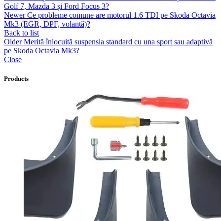
Golf 7, Mazda 3 și Ford Focus 3?
Newer
Ce probleme comune are motorul 1.6 TDI pe Skoda Octavia
Mk3 (EGR, DPF, volantă)?
Back to list
Older
Merită înlocuită suspensia standard cu una sport sau adaptivă
pe Skoda Octavia Mk3?
Close
Products