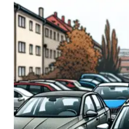
Navigatie Duster 2011
Navigatie Duster 2019
Audi
Navigatie Audi A3 8p
Navigatie Audi A4
Navigatie Audi A4 B6
Navigatie Audi A4 B7
Navigatie Audi A4 B8
Navigatie Audi A5
Navigatie Audi A6 C5
Navigatie Audi A6 C6
Navigatie Audi A6 C7
Navigatie Audi Q5
Ford
Navigație Ford Fiesta
Navigație Ford Focus 1
Navigație Ford Focus 2
Navigație Ford Focus MK3
Navigație Ford Mondeo MK3
Navigație Ford Mondeo MK4
Navigație Ford Transit
Mercedes
Navigație Mercedes C Class W203
Navigație Mercedes C Class W204
Navigație Mercedes W203