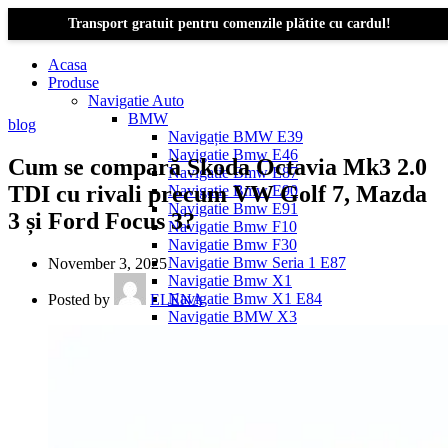
Transport gratuit pentru comenzile plătite cu cardul!
Acasa
Produse
Navigatie Auto
BMW
blog
Navigație BMW E39
Navigatie Bmw E46
Cum se compară Skoda Octavia Mk3 2.0
Navigatie Bmw E87
TDI cu rivali precum VW Golf 7, Mazda
Navigatie Bmw E90
Navigatie Bmw E91
3 și Ford Focus 3?
Navigatie Bmw F10
Navigatie Bmw F30
Navigatie Bmw Seria 1 E87
November 3, 2025
Navigatie Bmw X1
Navigatie Bmw X1 E84
Posted by
ELENA
Navigatie BMW X3
Navigatie BMW X3 E83
Navigatie BMW X3 f25
Dacia Logan
Navigație Dacia Logan 1 (2004–2012)
Navigație Dacia Logan 2 (2012–2020)
Navigație Dacia Logan 3 (2020–Prezent)
Dacia Duster