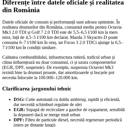
Diferențe între datele oficiale și realitatea
din România
Datele oficiale de consum și performanță sunt adesea optimiste. În
realitatea drumurilor din România, consumul mediu pentru Octavia
Mk3 2.0 TDI și Golf 7 2.0 TDI este de 5,5–6,5 l/100 km la mers
mixt, față de 4,5–5 l/100 km declarat. Mazda 3 Skyactiv-D poate
consuma 6–7 l/100 km în oraș, iar Focus 3 2.0 TDCi ajunge la 6,5–
7 l/100 km în condiții similare.
Calitatea combustibilului, infrastructura rutieră, traficul urban și
clima influențează nu doar consumul, ci și uzura componentelor
(EGR, DPF, suspensie). De exemplu, suspensia Octaviei Mk3
rezistă bine la drumuri proaste, dar amortizoarele și bucșele pot
necesita înlocuire la 100.000–120.000 km.
Clarificarea jargonului tehnic
DSG:
Cutie automată cu dublu ambreiaj, rapidă și eficientă,
dar necesită schimburi regulate de ulei
EGR:
Supapă de recirculare a gazelor de eșapament, sensibilă
la depuneri dacă se merge mult urban
DPF:
Filtru de particule diesel, necesită regenerare periodică
(mers pe distanțe lungi)