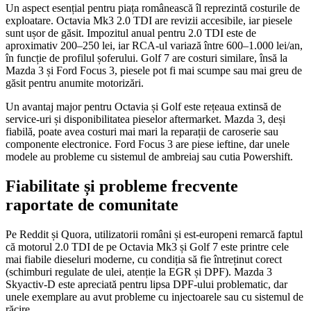
Un aspect esențial pentru piața românească îl reprezintă costurile de
exploatare. Octavia Mk3 2.0 TDI are revizii accesibile, iar piesele
sunt ușor de găsit. Impozitul anual pentru 2.0 TDI este de
aproximativ 200–250 lei, iar RCA-ul variază între 600–1.000 lei/an,
în funcție de profilul șoferului. Golf 7 are costuri similare, însă la
Mazda 3 și Ford Focus 3, piesele pot fi mai scumpe sau mai greu de
găsit pentru anumite motorizări.
Un avantaj major pentru Octavia și Golf este rețeaua extinsă de
service-uri și disponibilitatea pieselor aftermarket. Mazda 3, deși
fiabilă, poate avea costuri mai mari la reparații de caroserie sau
componente electronice. Ford Focus 3 are piese ieftine, dar unele
modele au probleme cu sistemul de ambreiaj sau cutia Powershift.
Fiabilitate și probleme frecvente
raportate de comunitate
Pe Reddit și Quora, utilizatorii români și est-europeni remarcă faptul
că motorul 2.0 TDI de pe Octavia Mk3 și Golf 7 este printre cele
mai fiabile dieseluri moderne, cu condiția să fie întreținut corect
(schimburi regulate de ulei, atenție la EGR și DPF). Mazda 3
Skyactiv-D este apreciată pentru lipsa DPF-ului problematic, dar
unele exemplare au avut probleme cu injectoarele sau cu sistemul de
răcire.