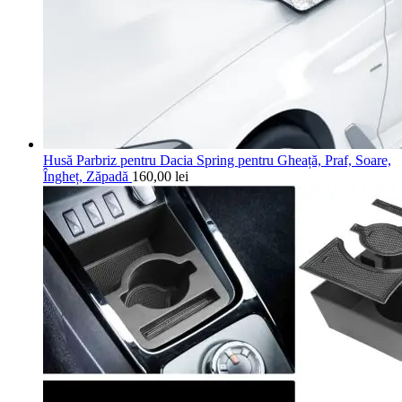
Husă Parbriz pentru Dacia Spring pentru Gheață, Praf, Soare,
Îngheț, Zăpadă
160,00
lei