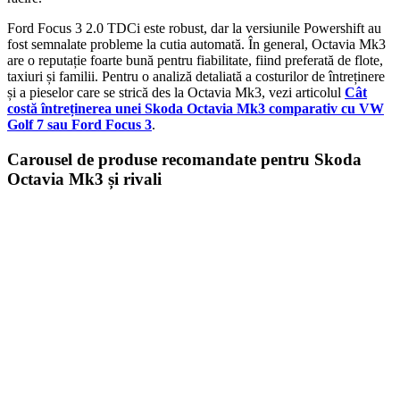
Ford Focus 3 2.0 TDCi este robust, dar la versiunile Powershift au
fost semnalate probleme la cutia automată. În general, Octavia Mk3
are o reputație foarte bună pentru fiabilitate, fiind preferată de flote,
taxiuri și familii. Pentru o analiză detaliată a costurilor de întreținere
și a pieselor care se strică des la Octavia Mk3, vezi articolul
Cât
costă întreținerea unei Skoda Octavia Mk3 comparativ cu VW
Golf 7 sau Ford Focus 3
.
Carousel de produse recomandate pentru Skoda
Octavia Mk3 și rivali
Cotieră pentru Dacia Duster II...