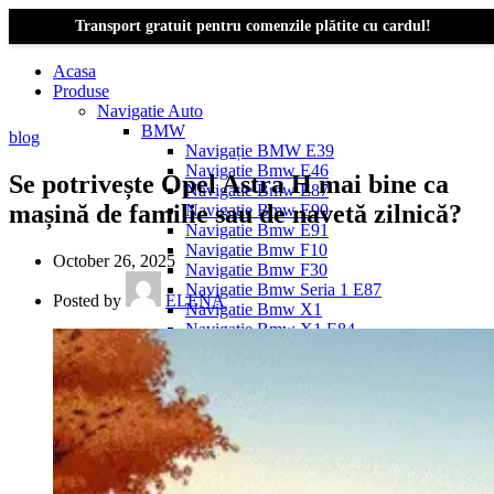
Transport gratuit pentru comenzile plătite cu cardul!
Acasa
Produse
Navigatie Auto
BMW
blog
Navigație BMW E39
Navigatie Bmw E46
Se potrivește Opel Astra H mai bine ca
Navigatie Bmw E87
mașină de familie sau de navetă zilnică?
Navigatie Bmw E90
Navigatie Bmw E91
Navigatie Bmw F10
October 26, 2025
Navigatie Bmw F30
Navigatie Bmw Seria 1 E87
Posted by
ELENA
Navigatie Bmw X1
Navigatie Bmw X1 E84
Navigatie BMW X3
Navigatie BMW X3 E83
Navigatie BMW X3 f25
Dacia Logan
Navigație Dacia Logan 1 (2004–2012)
Navigație Dacia Logan 2 (2012–2020)
Navigație Dacia Logan 3 (2020–Prezent)
Dacia Duster