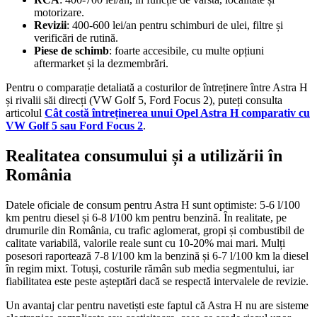
motorizare.
Revizii
: 400-600 lei/an pentru schimburi de ulei, filtre și
verificări de rutină.
Piese de schimb
: foarte accesibile, cu multe opțiuni
aftermarket și la dezmembrări.
Pentru o comparație detaliată a costurilor de întreținere între Astra H
și rivalii săi direcți (VW Golf 5, Ford Focus 2), puteți consulta
articolul
Cât costă întreținerea unui Opel Astra H comparativ cu
VW Golf 5 sau Ford Focus 2
.
Realitatea consumului și a utilizării în
România
Datele oficiale de consum pentru Astra H sunt optimiste: 5-6 l/100
km pentru diesel și 6-8 l/100 km pentru benzină. În realitate, pe
drumurile din România, cu trafic aglomerat, gropi și combustibil de
calitate variabilă, valorile reale sunt cu 10-20% mai mari. Mulți
posesori raportează 7-8 l/100 km la benzină și 6-7 l/100 km la diesel
în regim mixt. Totuși, costurile rămân sub media segmentului, iar
fiabilitatea este peste așteptări dacă se respectă intervalele de revizie.
Un avantaj clar pentru navetiști este faptul că Astra H nu are sisteme