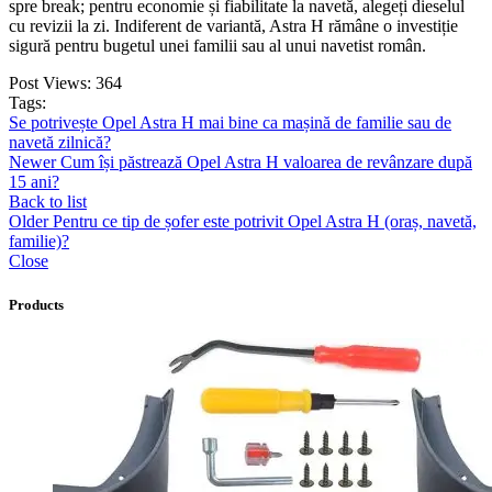
spre break; pentru economie și fiabilitate la navetă, alegeți dieselul
cu revizii la zi. Indiferent de variantă, Astra H rămâne o investiție
sigură pentru bugetul unei familii sau al unui navetist român.
Post Views:
364
Tags:
Se potrivește Opel Astra H mai bine ca mașină de familie sau de
navetă zilnică?
Newer
Cum își păstrează Opel Astra H valoarea de revânzare după
15 ani?
Back to list
Older
Pentru ce tip de șofer este potrivit Opel Astra H (oraș, navetă,
familie)?
Close
Products