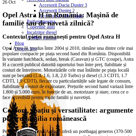
26
Oct
Accesorii Dacia Duster 3
Accesorii Duster 2
Opel Astra H în România: Mașină de
Accesorii Dacia Jogger
Parfum masina
familie sau de navetă zilnică?
Copertine auto
Incalzitor diesel
Contextul pieței românești pentru Opel Astra H
Antifurt masina
Blog
Opel Astra H, produs între 2004 și 2010, rămâne una dintre cele mai
Despre Noi
populare compacte pe piața second hand din România. Disponibilă
în variante hatchback, sedan, break (Caravan) și GTC (coupe), Astra
H a cucerit publicul datorită raportului bun între preț, fiabilitate și
costuri de întreținere. Motorizările cele mai întâlnite pe piața locală
sunt pe benzină (1.4, 1.6, 1.8, 2.0 Turbo) și diesel (1.3 CDTI, 1.7
CDTI, 1.9 CDTI), fiecare cu particularitățile sale legate de consum,
fiabilitate și costuri de exploatare. Prețurile second hand variază între
1.800 și 5.000 euro, în funcție de an, motorizare și stare, ceea ce o
face accesibilă pentru multe familii și navetiști.
Confort, spațiu și versatilitate: argumente
pentru familia românească
Pentru o familie, Opel Astra H oferă un portbagaj generos (370-500