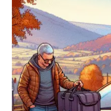
Navigatie Duster 2011
Navigatie Duster 2019
Audi
Navigatie Audi A3 8p
Navigatie Audi A4
Navigatie Audi A4 B6
Navigatie Audi A4 B7
Navigatie Audi A4 B8
Navigatie Audi A5
Navigatie Audi A6 C5
Navigatie Audi A6 C6
Navigatie Audi A6 C7
Navigatie Audi Q5
Ford
Navigație Ford Fiesta
Navigație Ford Focus 1
Navigație Ford Focus 2
Navigație Ford Focus MK3
Navigație Ford Mondeo MK3
Navigație Ford Mondeo MK4
Navigație Ford Transit
Mercedes
Navigație Mercedes C Class W203
Navigație Mercedes C Class W204
Navigație Mercedes W203