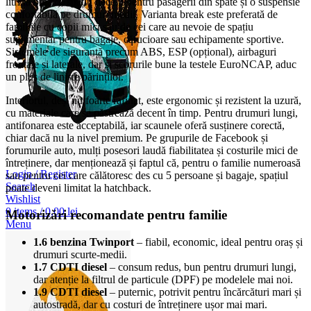
litri la break), spațiu decent pentru pasagerii din spate și o suspensie
confortabilă pe drumuri medii. Varianta break este preferată de
familiile cu copii mici sau de cei care au nevoie de spațiu
suplimentar pentru bagaje, cărucioare sau echipamente sportive.
Sistemele de siguranță precum ABS, ESP (opțional), airbaguri
frontale și laterale, dar și scorurile bune la testele EuroNCAP, aduc
un plus de liniște părinților.
Interiorul, deși nu foarte rafinat, este ergonomic și rezistent la uzură,
cu materiale care se păstrează decent în timp. Pentru drumuri lungi,
antifonarea este acceptabilă, iar scaunele oferă susținere corectă,
chiar dacă nu la nivel premium. Pe grupurile de Facebook și
forumurile auto, mulți posesori laudă fiabilitatea și costurile mici de
întreținere, dar menționează și faptul că, pentru o familie numeroasă
Login / Register
sau pentru cei care călătoresc des cu 5 persoane și bagaje, spațiul
Search
poate deveni limitat la hatchback.
Wishlist
0
items
/
0,00
lei
Motorizări recomandate pentru familie
Menu
1.6 benzina Twinport
– fiabil, economic, ideal pentru oraș și
drumuri scurte-medii.
1.7 CDTI diesel
– consum redus, bun pentru drumuri lungi,
dar atenție la filtrul de particule (DPF) pe modelele mai noi.
1.9 CDTI diesel
– puternic, potrivit pentru încărcături mari și
autostradă, dar cu costuri de întreținere ușor mai mari.