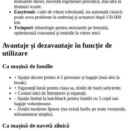
motoarele diesel, necesită regenerare periodică, mai ales la
drumuri scurte.
Easytronic
: cutie de viteze robotizată, nu automată clasică;
poate avea probleme la ambreiaj și actuatori după 150.000
km.
Twinport
: tehnologie pentru motoarele pe benzină,
optimizează consumul și emisiile la viteze mici.
Avantaje și dezavantaje în funcție de
utilizare
Ca mașină de familie
+ Spațiu decent pentru 4-5 persoane și bagaje (mai ales la
break).
+ Siguranță bună pentru clasa sa, dotări de bază suficiente.
+ Costuri mici de întreținere și reparații.
– Spațiu limitat la hatchback pentru familii cu 3 copii sau
bagaje voluminoase.
– Dotări moderne lipsesc (nu există Isofix pe toate versiunile,
infotainment simplu).
Ca mașină de navetă zilnică