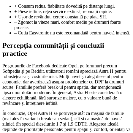
+ Consum redus, fiabilitate dovedită pe distanțe lungi.
+ Piese ieftine, rețea service extinsă, reparații rapide.
+ Ușor de revândut, cerere constantă pe piața SH.
– Zgomot la viteze mari, confort mediu pe drumuri foarte
proaste.
– Cutia Easytronic nu este recomandată pentru navetă intensă.
Percepția comunității și concluzii
practice
Pe grupurile de Facebook dedicate Opel, pe forumuri precum
Softpedia și pe Reddit, utilizatorii români apreciază Astra H pentru
robustețea sa și costurile mici. Mulți navetiști aleg dieselul pentru
economie, dar avertizează asupra problemelor cu DPF la drumuri
scurte. Familiile preferă break-ul pentru spațiu, dar menționează
lipsa unor dotări moderne. În general, Astra H este considerată o
alegere echilibrată, fără surprize majore, cu o valoare bună de
revânzare și întreținere ieftină.
În concluzie, Opel Astra H se potrivește atât ca mașină de familie
(mai ales în varianta break sau sedan), cât și ca mașină de navetă
zilnică (în special dieselurile 1.7 și 1.9 CDTI). Alegerea ideală
depinde de prioritățile personale: pentru spațiu și confort, orientați-vă