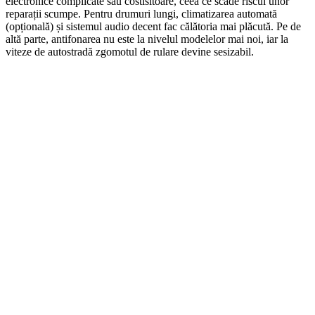
electronice complicate sau costisitoare, ceea ce scade riscul unor
reparații scumpe. Pentru drumuri lungi, climatizarea automată
(opțională) și sistemul audio decent fac călătoria mai plăcută. Pe de
altă parte, antifonarea nu este la nivelul modelelor mai noi, iar la
viteze de autostradă zgomotul de rulare devine sesizabil.
On Sale
AUTO-STYLE
1.160,00
lei
Original price was: 1.160,00 lei.
1.040,00
lei
Current price
is: 1.040,00 lei.
ADD TO CART