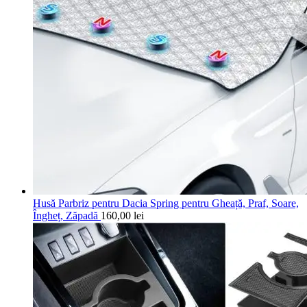
Husă Parbriz pentru Dacia Spring pentru Gheață, Praf, Soare,
Îngheț, Zăpadă
160,00
lei