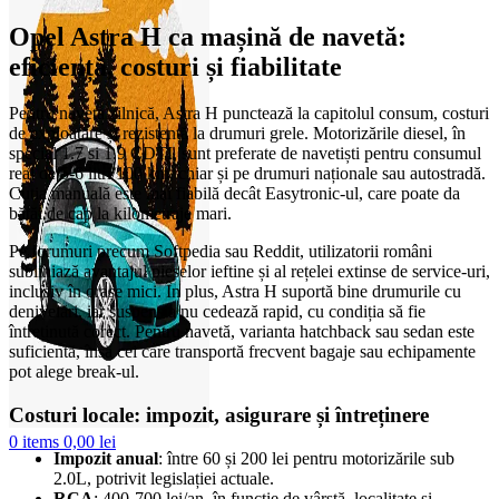
Opel Astra H ca mașină de navetă:
eficiență, costuri și fiabilitate
Pentru naveta zilnică, Astra H punctează la capitolul consum, costuri
de exploatare și rezistență la drumuri grele. Motorizările diesel, în
special 1.7 și 1.9 CDTI, sunt preferate de navetiști pentru consumul
real de 5-6 litri/100 km, chiar și pe drumuri naționale sau autostradă.
Cutia manuală este mai fiabilă decât Easytronic-ul, care poate da
bătăi de cap la kilometraje mari.
Pe forumuri precum Softpedia sau Reddit, utilizatorii români
subliniază avantajul pieselor ieftine și al rețelei extinse de service-uri,
inclusiv în orașe mici. În plus, Astra H suportă bine drumurile cu
denivelări, iar suspensia nu cedează rapid, cu condiția să fie
întreținută corect. Pentru navetă, varianta hatchback sau sedan este
suficientă, însă cei care transportă frecvent bagaje sau echipamente
pot alege break-ul.
Costuri locale: impozit, asigurare și întreținere
0
items
0,00
lei
Impozit anual
: între 60 și 200 lei pentru motorizările sub
2.0L, potrivit legislației actuale.
RCA
: 400-700 lei/an, în funcție de vârstă, localitate și