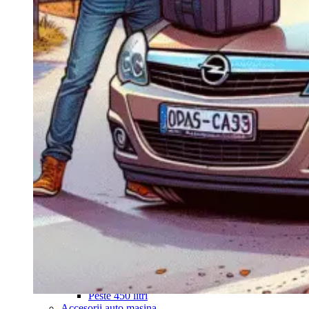
Navigație Mercedes W204
Navigație Mercedes W211
Navigație Mercedes Sprinter
Passat
Navigație Passat B5
Navigație Passat B5 5
Navigație Passat B6
Navigație Passat B7
Navigație Passat B8
Navigație Passat CC
Skoda
Navigație Skoda Fabia 1
Navigație Skoda Fabia 2
Navigație Skoda Octavia 1
Navigație Skoda Octavia 2
Navigație Skoda Octavia 3
Navigație Skoda Rapid
Navigație Skoda Superb 1
Navigație Skoda Superb 2
Navigație Toyota Avensis T25
Portbagaj Plafon Auto
Sub 350 Litri
Peste 350 Litri
Peste 450 litri
Accesorii auto masina