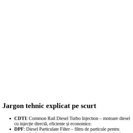
FE Active
609,00
lei
ADD TO CART
Jargon tehnic explicat pe scurt
CDTI
: Common Rail Diesel Turbo Injection – motoare diesel
cu injecție directă, eficiente și economice.
DPF
: Diesel Particulate Filter – filtru de particule pentru