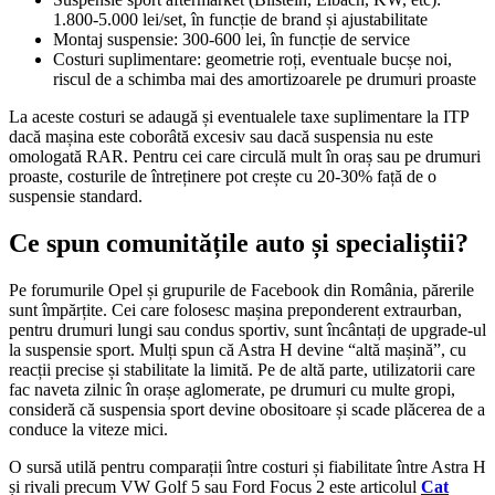
1.800-5.000 lei/set, în funcție de brand și ajustabilitate
Montaj suspensie: 300-600 lei, în funcție de service
Costuri suplimentare: geometrie roți, eventuale bucșe noi,
riscul de a schimba mai des amortizoarele pe drumuri proaste
La aceste costuri se adaugă și eventualele taxe suplimentare la ITP
dacă mașina este coborâtă excesiv sau dacă suspensia nu este
omologată RAR. Pentru cei care circulă mult în oraș sau pe drumuri
proaste, costurile de întreținere pot crește cu 20-30% față de o
suspensie standard.
Ce spun comunitățile auto și specialiștii?
Pe forumurile Opel și grupurile de Facebook din România, părerile
sunt împărțite. Cei care folosesc mașina preponderent extraurban,
pentru drumuri lungi sau condus sportiv, sunt încântați de upgrade-ul
la suspensie sport. Mulți spun că Astra H devine “altă mașină”, cu
reacții precise și stabilitate la limită. Pe de altă parte, utilizatorii care
fac naveta zilnic în orașe aglomerate, pe drumuri cu multe gropi,
consideră că suspensia sport devine obositoare și scade plăcerea de a
conduce la viteze mici.
O sursă utilă pentru comparații între costuri și fiabilitate între Astra H
și rivali precum VW Golf 5 sau Ford Focus 2 este articolul
Cat