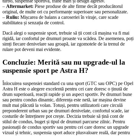
turbo, suspensie sportivă, frâne mari și design agresiv.
–
Aftermarket:
Piese produse de alte firme decât producătorul
original, de multe ori cu performanțe superioare sau personalizate.
–
Ruliu:
Mișcarea de balans a caroseriei în viraje, care scade
stabilitatea și senzația de control.
Dacă alegi o suspensie sport, trebuie să ții cont că mașina va fi mai
rigidă, iar confortul pe drumuri proaste va scădea. De asemenea, poți
simți fiecare denivelare sau groapă, iar zgomotele de la trenul de
rulare pot deveni mai evidente.
Concluzie: Merită sau nu upgrade-ul la
suspensie sport pe Astra H?
Înlocuirea suspensiei standard cu una sport (GTC sau OPC) pe Opel
Astra H este o alegere excelentă pentru cei care doresc o ținută de
drum superioară, reacții rapide și un aspect sportiv. Pe drumuri bune
sau pentru condus dinamic, diferența este netă, iar mașina devine
mult mai plăcută la volan. Totuși, pentru utilizatorii care circulă
preponderent urban sau pe drumuri denivelate, confortul scade, iar
costurile de întreținere pot crește. Decizia trebuie să țină cont de
stilul de condus, buget și tipul de drumuri parcurse zilnic. Pentru
pasionații de condus sportiv sau pentru cei care doresc un upgrade
vizual și tehnic, suspensia sport aduce plusvaloare reală, dar pentru