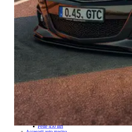
Navigație Mercedes W204
Navigație Mercedes W211
Navigație Mercedes Sprinter
Passat
Navigație Passat B5
Navigație Passat B5 5
Navigație Passat B6
Navigație Passat B7
Navigație Passat B8
Navigație Passat CC
Skoda
Navigație Skoda Fabia 1
Navigație Skoda Fabia 2
Navigație Skoda Octavia 1
Navigație Skoda Octavia 2
Navigație Skoda Octavia 3
Navigație Skoda Rapid
Navigație Skoda Superb 1
Navigație Skoda Superb 2
Navigație Toyota Avensis T25
Portbagaj Plafon Auto
Sub 350 Litri
Peste 350 Litri
Peste 450 litri
Accesorii auto masina