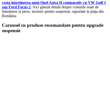
costa intretinerea unui Opel Astra H comparativ cu VW Golf 5
sau Ford Focus 2
. Aici găsești detalii despre costurile reale de
întreținere și piese, inclusiv pentru suspensie, raportate la piața din
România.
Carousel cu produse recomandate pentru upgrade
suspensie
On Sale
Suport pentru tableta tetiera...
160,00
lei
Original price was: 160,00 lei.
129,00
lei
Current price is:
129,00 lei.
SELECT OPTIONS