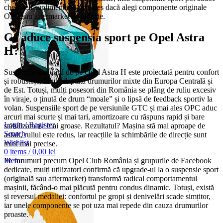
cheltuieli suplimentare, mai ales dacă alegi componente originale
OPC sau aftermarket de calitate.
Ce aduce suspensia sport pe Opel Astra
H?
Suspensia standard de pe Opel Astra H este proiectată pentru confort
și robustețe, fiind adaptată drumurilor mixte din Europa Centrală și
de Est. Totuși, mulți posesori din România se plâng de ruliu excesiv
în viraje, o ținută de drum “moale” și o lipsă de feedback sportiv la
volan. Suspensiile sport de pe versiunile GTC și mai ales OPC aduc
arcuri mai scurte și mai tari, amortizoare cu răspuns rapid și bare
Login / Register
stabilizatoare mai groase. Rezultatul? Mașina stă mai aproape de
Search
asfalt, ruliul este redus, iar reacțiile la schimbările de direcție sunt
Wishlist
mult mai precise.
0
items
/
0,00
lei
Menu
Pe forumuri precum Opel Club România și grupurile de Facebook
dedicate, mulți utilizatori confirmă că upgrade-ul la o suspensie sport
(originală sau aftermarket) transformă radical comportamentul
mașinii, făcând-o mai plăcută pentru condus dinamic. Totuși, există
și reversul medaliei: confortul pe gropi și denivelări scade simțitor,
iar unele componente se pot uza mai repede din cauza drumurilor
proaste.