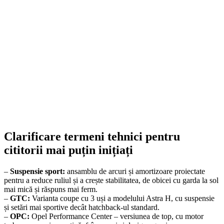
Smonter
399,00
lei
–
420,00
lei
Price range: 399,00 lei through 420,00 lei
SELECT OPTIONS
Clarificare termeni tehnici pentru
cititorii mai puțin inițiați
–
Suspensie sport:
ansamblu de arcuri și amortizoare proiectate
pentru a reduce ruliul și a crește stabilitatea, de obicei cu garda la sol
mai mică și răspuns mai ferm.
–
GTC:
Varianta coupe cu 3 uși a modelului Astra H, cu suspensie
și setări mai sportive decât hatchback-ul standard.
–
OPC:
Opel Performance Center – versiunea de top, cu motor