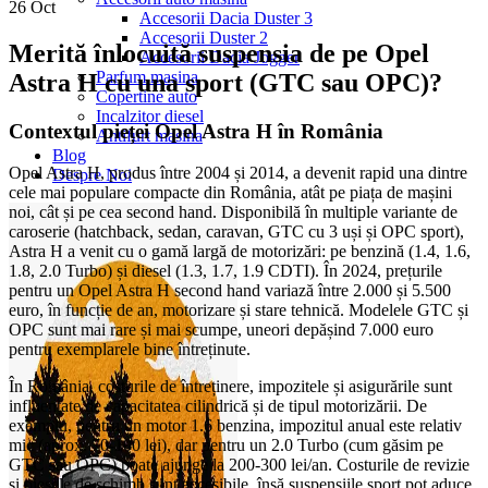
26
Oct
Accesorii Dacia Duster 3
Accesorii Duster 2
Merită înlocuită suspensia de pe Opel
Accesorii Dacia Jogger
Parfum masina
Astra H cu una sport (GTC sau OPC)?
Copertine auto
Incalzitor diesel
Contextul pieței Opel Astra H în România
Antifurt masina
Blog
Opel Astra H, produs între 2004 și 2014, a devenit rapid una dintre
Despre Noi
cele mai populare compacte din România, atât pe piața de mașini
noi, cât și pe cea second hand. Disponibilă în multiple variante de
caroserie (hatchback, sedan, caravan, GTC cu 3 uși și OPC sport),
Astra H a venit cu o gamă largă de motorizări: pe benzină (1.4, 1.6,
1.8, 2.0 Turbo) și diesel (1.3, 1.7, 1.9 CDTI). În 2024, prețurile
pentru un Opel Astra H second hand variază între 2.000 și 5.500
euro, în funcție de an, motorizare și stare tehnică. Modelele GTC și
OPC sunt mai rare și mai scumpe, uneori depășind 7.000 euro
pentru exemplarele bine întreținute.
În România, costurile de întreținere, impozitele și asigurările sunt
influențate de capacitatea cilindrică și de tipul motorizării. De
exemplu, pentru un motor 1.6 benzina, impozitul anual este relativ
mic (aprox. 70-100 lei), dar pentru un 2.0 Turbo (cum găsim pe
GTC sau OPC) poate ajunge la 200-300 lei/an. Costurile de revizie
și piesele de schimb sunt accesibile, însă suspensiile sport pot aduce