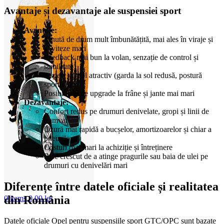
Avantaje și dezavantaje ale suspensiei sport
Avantaje:
Ținută de drum mult îmbunătățită, mai ales în viraje și
la viteze mari
Feedback mai bun la volan, senzație de control și
stabilitate
Aspect vizual atractiv (garda la sol redusă, postură
sportivă)
Posibilitate de upgrade la frâne și jante mai mari
Dezavantaje:
Confort redus pe drumuri denivelate, gropi și linii de
tramvai
Uzură mai rapidă a bucșelor, amortizoarelor și chiar a
pneurilor
Costuri mai mari la achiziție și întreținere
Risc crescut de a atinge pragurile sau baia de ulei pe
drumuri cu denivelări mari
Diferențe între datele oficiale și realitatea
din România
0
items
0,00
lei
Datele oficiale Opel pentru suspensiile sport GTC/OPC sunt bazate