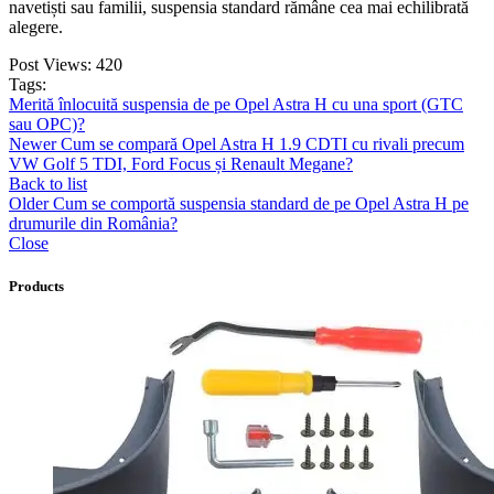
navetiști sau familii, suspensia standard rămâne cea mai echilibrată
alegere.
Post Views:
420
Tags:
Merită înlocuită suspensia de pe Opel Astra H cu una sport (GTC
sau OPC)?
Newer
Cum se compară Opel Astra H 1.9 CDTI cu rivali precum
VW Golf 5 TDI, Ford Focus și Renault Megane?
Back to list
Older
Cum se comportă suspensia standard de pe Opel Astra H pe
drumurile din România?
Close
Products