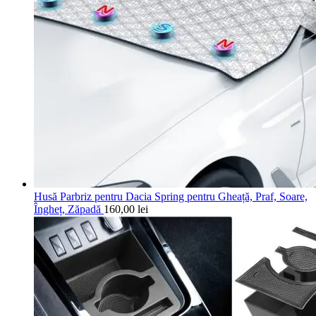
Husă Parbriz pentru Dacia Spring pentru Gheață, Praf, Soare,
Îngheț, Zăpadă
160,00
lei