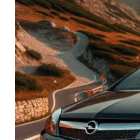
Navigatie Duster 2011
Navigatie Duster 2019
Audi
Navigatie Audi A3 8p
Navigatie Audi A4
Navigatie Audi A4 B6
Navigatie Audi A4 B7
Navigatie Audi A4 B8
Navigatie Audi A5
Navigatie Audi A6 C5
Navigatie Audi A6 C6
Navigatie Audi A6 C7
Navigatie Audi Q5
Ford
Navigație Ford Fiesta
Navigație Ford Focus 1
Navigație Ford Focus 2
Navigație Ford Focus MK3
Navigație Ford Mondeo MK3
Navigație Ford Mondeo MK4
Navigație Ford Transit
Mercedes
Navigație Mercedes C Class W203
Navigație Mercedes C Class W204
Navigație Mercedes W203