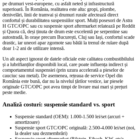
pe drumuri vest-europene, cu asfalt neted și infrastructură
superioară. În România, realitatea este alta: gropi, plombe,
denivelări, linii de tramvai și drumuri rurale afectează direct
confortul și durabilitatea suspensiilor sport. Mulți posesori de Astra
H GTC/OPC sau cu suspensie sport aftermarket relatează pe Reddit
și Quora că, deși ținuta de drum este excelentă pe serpentine sau
autostradă, în orașe precum București, Cluj sau Iași, confortul scade
drastic, iar uneori apar zgomote sau bătăi la trenul de rulare după
doar 1-2 ani de utilizare intensă.
Un alt aspect ignorat de datele oficiale este calitatea combustibilului
și a lubrifianților disponibili local, care poate influența indirect și
comportamentul suspensiei (prin uzura accelerată a pieselor de
cauciuc sau metal). De asemenea, rețeaua de service Opel din
România este bună, dar nu la nivelul țărilor vestice, iar piesele
originale GTC/OPC pot avea timpi de livrare mai mari și prețuri
peste medie.
Analiză costuri: suspensie standard vs. sport
Suspensie standard (OEM): 1.000-1.500 lei/set (arcuri +
amortizoare)
Suspensie sport GTC/OPC originală: 2.500-4.000 lei/set (noi,
la dealer sau dezmembrări)
Suspensie sport aftermarket (Bilstein, Eibach, KW, etc):