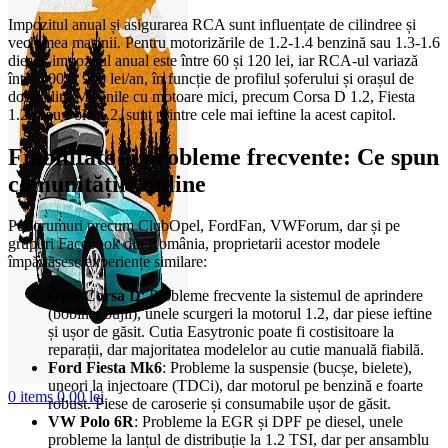
Impozitul anual și asigurarea RCA sunt influențate de cilindree și
vechimea mașinii. Pentru motorizările de 1.2-1.4 benzină sau 1.3-1.6
diesel, impozitul anual este între 60 și 120 lei, iar RCA-ul variază
între 500 și 900 lei/an, în funcție de profilul șoferului și orașul de
domiciliu. Mașinile cu motoare mici, precum Corsa D 1.2, Fiesta
1.25 sau Polo 1.2, sunt printre cele mai ieftine la acest capitol.
Fiabilitate și probleme frecvente: Ce spun
comunitățile online
Pe forumuri precum ClubOpel, FordFan, VWForum, dar și pe
grupuri Facebook din România, proprietarii acestor modele
împărtășesc experiențe similare:
Opel Corsa D
: Probleme frecvente la sistemul de aprindere
(bobine, bujii), unele scurgeri la motorul 1.2, dar piese ieftine
și ușor de găsit. Cutia Easytronic poate fi costisitoare la
reparații, dar majoritatea modelelor au cutie manuală fiabilă.
Ford Fiesta Mk6
: Probleme la suspensie (bucșe, bielete),
uneori la injectoare (TDCi), dar motorul pe benzină e foarte
0
items
0,00
lei
robust. Piese de caroserie și consumabile ușor de găsit.
VW Polo 6R
: Probleme la EGR și DPF pe diesel, unele
probleme la lanțul de distribuție la 1.2 TSI, dar per ansamblu