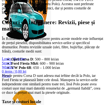
pentru Fiesta, 1.2/1.6 TDI pentru Polo). Acestea sunt preferate
pentru consumul redus și taxe mici, dar și pentru costurile de
întreținere rezonabile.
Costuri de Întreținere: Revizii, piese și
manoperă
În România, costul de întreținere pentru aceste modele este influențat
de prețul pieselor, disponibilitatea service-urilor și specificul
drumurilor. Pentru reviziile uzuale (ulei, filtre, bujii/fișe, plăcuțe de
frână), costurile medii sunt:
Login / Register
Opel Corsa D
: 500 – 800 lei/an
Search
Ford Fiesta Mk6
: 600 – 900 lei/an
Wishlist
VW Polo 6R
: 650 – 1.000 lei/an
0
items
/
0,00
lei
Menu
Piesele pentru Corsa D sunt adesea mai ieftine decât la Polo, iar
Ford Fiesta se plasează între cele două. Manopera la service-urile
independente este similară pentru toate trei, însă Polo poate avea
costuri ușor mai mari datorită renumelui de „germană fiabilă”, ceea
ce duce la prețuri mai mari la piesele originale.
Taxe și costuri locale