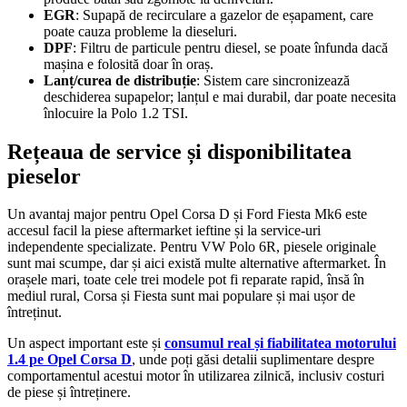
EGR
: Supapă de recirculare a gazelor de eșapament, care
poate cauza probleme la dieseluri.
DPF
: Filtru de particule pentru diesel, se poate înfunda dacă
mașina e folosită doar în oraș.
Lanț/curea de distribuție
: Sistem care sincronizează
deschiderea supapelor; lanțul e mai durabil, dar poate necesita
înlocuire la Polo 1.2 TSI.
Rețeaua de service și disponibilitatea
pieselor
Un avantaj major pentru Opel Corsa D și Ford Fiesta Mk6 este
accesul facil la piese aftermarket ieftine și la service-uri
independente specializate. Pentru VW Polo 6R, piesele originale
sunt mai scumpe, dar și aici există multe alternative aftermarket. În
orașele mari, toate cele trei modele pot fi reparate rapid, însă în
mediul rural, Corsa și Fiesta sunt mai populare și mai ușor de
întreținut.
Un aspect important este și
consumul real și fiabilitatea motorului
1.4 pe Opel Corsa D
, unde poți găsi detalii suplimentare despre
comportamentul acestui motor în utilizarea zilnică, inclusiv costuri
de piese și întreținere.