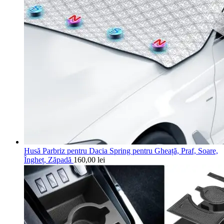
Husă Parbriz pentru Dacia Spring pentru Gheață, Praf, Soare,
Îngheț, Zăpadă
160,00
lei