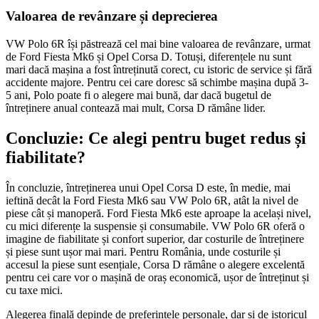
Valoarea de revânzare și deprecierea
VW Polo 6R își păstrează cel mai bine valoarea de revânzare, urmat
de Ford Fiesta Mk6 și Opel Corsa D. Totuși, diferențele nu sunt
mari dacă mașina a fost întreținută corect, cu istoric de service și fără
accidente majore. Pentru cei care doresc să schimbe mașina după 3-
5 ani, Polo poate fi o alegere mai bună, dar dacă bugetul de
întreținere anual contează mai mult, Corsa D rămâne lider.
Concluzie: Ce alegi pentru buget redus și
fiabilitate?
În concluzie, întreținerea unui Opel Corsa D este, în medie, mai
ieftină decât la Ford Fiesta Mk6 sau VW Polo 6R, atât la nivel de
piese cât și manoperă. Ford Fiesta Mk6 este aproape la același nivel,
cu mici diferențe la suspensie și consumabile. VW Polo 6R oferă o
imagine de fiabilitate și confort superior, dar costurile de întreținere
și piese sunt ușor mai mari. Pentru România, unde costurile și
accesul la piese sunt esențiale, Corsa D rămâne o alegere excelentă
pentru cei care vor o mașină de oraș economică, ușor de întreținut și
cu taxe mici.
Alegerea finală depinde de preferințele personale, dar și de istoricul