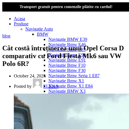
Transport gratuit pentru comenzile plătite cu cardul!
Acasa
Produse
Navigatie Auto
BMW
blog
Navigație BMW E39
Navigatie Bmw E46
Cât costă întreținerea unui Opel Corsa D
Navigatie Bmw E87
comparativ cu Ford Fiesta Mk6 sau VW
Navigatie Bmw E90
Navigatie Bmw E91
Polo 6R?
Navigatie Bmw F10
Navigatie Bmw F30
Navigatie Bmw Seria 1 E87
October 24, 2025
Navigatie Bmw X1
Navigatie Bmw X1 E84
Posted by
ELENA
Navigatie BMW X3
Navigatie BMW X3 E83
Navigatie BMW X3 f25
Dacia Logan
Navigație Dacia Logan 1 (2004–2012)
Navigație Dacia Logan 2 (2012–2020)
Navigație Dacia Logan 3 (2020–Prezent)
Dacia Duster