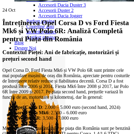
Accesorii Dacia Duster 3
24
Oct
Accesorii Duster 2
Accesorii Dacia Jogger
Parfum masina
Întreținerea Opel Corsa D vs Ford Fiesta
Copertine auto
Mk6 și VW Polo 6R: Analiză Completă
Incalzitor diesel
Antifurt masina
pentru Piața din România
Blog
Despre Noi
Contextul Pieței: Ani de fabricație, motorizări și
prețuri second hand
Opel Corsa D, Ford Fiesta Mk6 și VW Polo 6R sunt printre cele
mai populare mașini de oraș din România, apreciate pentru costurile
de întreținere relativ reduse și fiabilitatea decentă. Corsa D a fost
produsă între 2006 și 2014, Fiesta Mk6 între 2008 și 2017, iar Polo
6R între 2009 și 2017. Pe piața second hand, prețurile variază în
funcție de an, motorizare și kilometraj, dar în general:
Opel Corsa D
: 2.000 – 5.000 euro (second hand, 2024)
Ford Fiesta Mk6
: 2.500 – 6.000 euro
VW Polo 6R
: 3.500 – 7.000 euro
Motorizările cele mai întâlnite pe piața din România sunt pe benzină
(1.0, 1.2, 1.4) și diesel (1.3 CDTI pentru Corsa, 1.4/1.6 TDCi