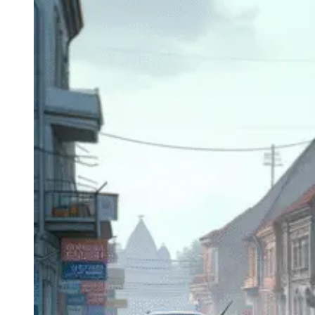
Navigatie Duster 2011
Navigatie Duster 2019
Audi
Navigatie Audi A3 8p
Navigatie Audi A4
Navigatie Audi A4 B6
Navigatie Audi A4 B7
Navigatie Audi A4 B8
Navigatie Audi A5
Navigatie Audi A6 C5
Navigatie Audi A6 C6
Navigatie Audi A6 C7
Navigatie Audi Q5
Ford
Navigație Ford Fiesta
Navigație Ford Focus 1
Navigație Ford Focus 2
Navigație Ford Focus MK3
Navigație Ford Mondeo MK3
Navigație Ford Mondeo MK4
Navigație Ford Transit
Mercedes
Navigație Mercedes C Class W203
Navigație Mercedes C Class W204
Navigație Mercedes W203