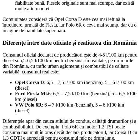
fiabilitate bună. Piesele originale sunt mai scumpe, dar există
multe aftermarket.
Comunitatea consideră că Opel Corsa D este cea mai ieftină la
întreținere, urmată de Fiesta, iar Polo 6R e ceva mai scump, dar cu o
imagine de fiabilitate superioară.
Diferențe între date oficiale și realitatea din România
Consumul oficial declarat de producători este de 4-5 l/100 km pentru
diesel și 5,5-6,5 l/100 km pentru benzină. În realitate, pe drumurile
din România, cu trafic urban aglomerat și combustibil de calitate
variabilă, consumul real este:
Opel Corsa D
: 6,5 – 7,5 l/100 km (benzină), 5 – 6 l/100 km
(diesel)
Ford Fiesta Mk6
: 6,5 – 7,5 l/100 km (benzină), 5 – 6,5 l/100
km (diesel)
VW Polo 6R
: 6 – 7 l/100 km (benzină), 5 – 6 l/100 km
(diesel)
Diferențele apar din cauza stilului de condus, calității drumurilor și a
combustibilului. De exemplu, Polo 6R cu motor 1.2 TSI poate
consuma mai mult în oraș decât declară producătorul, iar Corsa D cu
1.3 CDTI e apreciată pentru consumul mic pe drum lung.