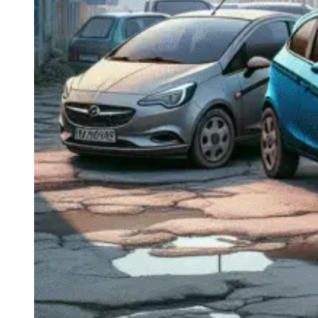
Navigație Mercedes W204
Navigație Mercedes W211
Navigație Mercedes Sprinter
Passat
Navigație Passat B5
Navigație Passat B5 5
Navigație Passat B6
Navigație Passat B7
Navigație Passat B8
Navigație Passat CC
Skoda
Navigație Skoda Fabia 1
Navigație Skoda Fabia 2
Navigație Skoda Octavia 1
Navigație Skoda Octavia 2
Navigație Skoda Octavia 3
Navigație Skoda Rapid
Navigație Skoda Superb 1
Navigație Skoda Superb 2
Navigație Toyota Avensis T25
Portbagaj Plafon Auto
Sub 350 Litri
Peste 350 Litri
Peste 450 litri
Accesorii auto masina