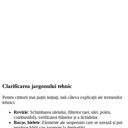
Gheară universală pentru volan...
194,00
lei
ADD TO CART
Clarificarea jargonului tehnic
Pentru cititorii mai puțin inițiați, iată câteva explicații ale termenilor
tehnici:
Revizie
: Schimbarea uleiului, filtrelor (aer, ulei, polen,
combustibil), verificarea frânelor și a lichidelor.
Bucșe, bielete
: Elemente ale suspensiei care se uzează și pot
produce bătăi sau zgomote la denivelări.