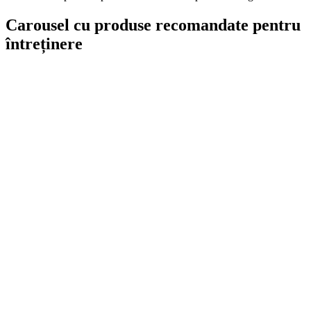
Carousel cu produse recomandate pentru
întreținere
On Sale
Navigație Auto 12.3 Inch pentr...
1.999,00
lei
Original price was: 1.999,00 lei.
1.690,00
lei
Current price is:
1.690,00 lei.
ADD TO CART