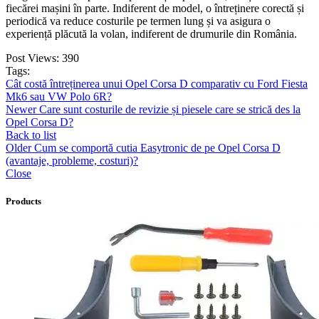
fiecărei mașini în parte. Indiferent de model, o întreținere corectă și
periodică va reduce costurile pe termen lung și va asigura o
experiență plăcută la volan, indiferent de drumurile din România.
Post Views:
390
Tags:
Cât costă întreținerea unui Opel Corsa D comparativ cu Ford Fiesta
Mk6 sau VW Polo 6R?
Newer
Care sunt costurile de revizie și piesele care se strică des la
Opel Corsa D?
Back to list
Older
Cum se comportă cutia Easytronic de pe Opel Corsa D
(avantaje, probleme, costuri)?
Close
Products