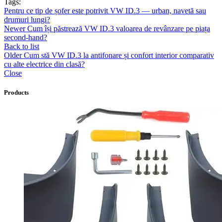
Tags:
Pentru ce tip de șofer este potrivit VW ID.3 — urban, navetă sau
drumuri lungi?
Newer
Cum își păstrează VW ID.3 valoarea de revânzare pe piața
second-hand?
Back to list
Older
Cum stă VW ID.3 la antifonare și confort interior comparativ
cu alte electrice din clasă?
Close
Products