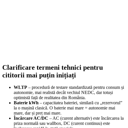
Smonter
399,00
lei
–
420,00
lei
Price range: 399,00 lei through 420,00 lei
SELECT OPTIONS
Clarificare termeni tehnici pentru
cititorii mai puțin inițiați
WLTP
– procedură de testare standardizată pentru consum și
autonomie, mai realistă decât vechiul NEDC, dar totuși
optimistă față de realitatea din România.
Baterie kWh
– capacitatea bateriei, similară cu „rezervorul”
la o mașină clasică. O baterie mai mare = autonomie mai
mare, dar și preț mai mare.
Încărcare AC/DC
– AC (curent alternativ) este încărcarea la
priza normală sau wallbox, DC (curent continuu) este