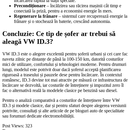
încărcarea rapidă la stații speciale.
Precondiționare
– încălzirea sau răcirea mașinii cât timp e
conectată la priză, pentru a economisi energie în mers.
Regenerare la frânare
– sistemul care recuperează energie la
frânare și o stochează în baterie, crescând autonomia.
Concluzie: Ce tip de șofer ar trebui să
aleagă VW ID.3?
VW ID.3 este o alegere excelentă pentru șoferii urbani și cei care fac
naveta zilnic pe distanțe de până la 100-150 km, datorită costurilor
mici de utilizare, confortului și tehnologiei moderne. Pentru drumuri
lungi, modelul este potrivit doar dacă șoferul acceptă planificarea
riguroasă a traseului și pauzele dese pentru încărcare. În contextul
românesc, ID.3 devine tot mai atractiv pe măsură ce infrastructura de
încărcare se dezvoltă, iar costurile de întreținere și impozitul zero îl
fac o alternativă reală la modelele clasice pe benzină sau diesel.
Pentru o analiză comparativă a costurilor de întreținere între VW
ID.3 și modele clasice, dar și pentru sfaturi despre alegerea versiunii
potrivite, consultați și alte articole de pe bloguri auto de specialitate
sau forumuri dedicate electromobilității.
Post Views:
323