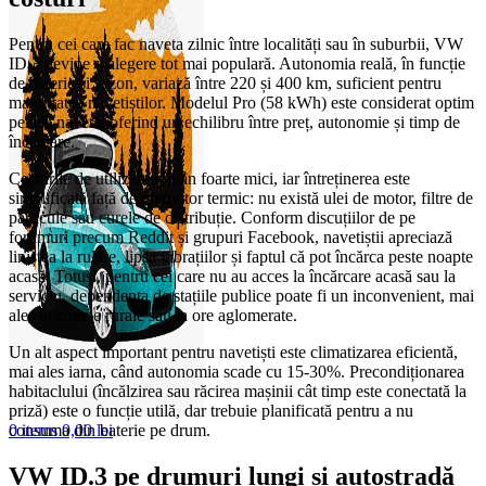
Pentru cei care fac naveta zilnic între localități sau în suburbii, VW
ID.3 devine o alegere tot mai populară. Autonomia reală, în funcție
de baterie și sezon, variază între 220 și 400 km, suficient pentru
majoritatea navetiștilor. Modelul Pro (58 kWh) este considerat optim
pentru navetă, oferind un echilibru între preț, autonomie și timp de
încărcare.
Costurile de utilizare rămân foarte mici, iar întreținerea este
simplificată față de un motor termic: nu există ulei de motor, filtre de
particule sau curele de distribuție. Conform discuțiilor de pe
forumuri precum Reddit și grupuri Facebook, navetiștii apreciază
liniștea la rulare, lipsa vibrațiilor și faptul că pot încărca peste noapte
acasă. Totuși, pentru cei care nu au acces la încărcare acasă sau la
serviciu, dependența de stațiile publice poate fi un inconvenient, mai
ales în zonele rurale sau la ore aglomerate.
Un alt aspect important pentru navetiști este climatizarea eficientă,
mai ales iarna, când autonomia scade cu 15-30%. Precondiționarea
habitaclului (încălzirea sau răcirea mașinii cât timp este conectată la
priză) este o funcție utilă, dar trebuie planificată pentru a nu
consuma din baterie pe drum.
0
items
0,00
lei
VW ID.3 pe drumuri lungi și autostradă