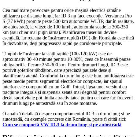
Cea mai mare provocare pentru orice mașină electrică rămâne
utilizarea pe distanțe lungi, iar ID.3 nu face excepție. Versiunea Pro
S (77 kWh) promite peste 500 km autonomie WLTP, dar în realitate,
pe autostradă, la viteze de 130 km/h, autonomia scade la 300-350
km (sau chiar mai puțin iarna). Planificarea traseului devine
esențială, iar rețeaua de încărcare rapidă (DC) din România este încă
în dezvoltare, deși progresează rapid pe coridoarele principale.
Timpul de încărcare la stații rapide (100-120 kW) este de
aproximativ 30-40 minute pentru 10-80%, ceea ce înseamnă pauze
obligatorii la fiecare 250-300 km. Pentru drumuri lungi, ID.3 este
potrivit șoferilor răbdători, care apreciază pauzele dese și
planificarea atentă. Confortul la drum lung este bun, antifonarea este
peste medie pentru segmentul electricelor compacte, iar spațiul
interior este comparabil cu un Golf. Totuși, lipsa unei versiuni cu
tracțiune integrală și suspensia setată mai degrabă pentru confort
decât sportivitate pot limita atractivitatea pentru cei care fac frecvent
drumuri lungi pe autostradă sau în zone montane.
O analiză detaliată despre comportamentul ID.3 la drum lung și pe
autostradă, cu exemple concrete din România, poate fi citită aici:
Cum se comportă VW ID.3 la drum lung și pe autostradă
.