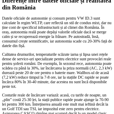
Diferențe între datele oficiale și realitatea
din România
Datele oficiale de autonomie și consum pentru VW ID.3 sunt
calculate în regim WLTP, care reflectă un stil de condus mixt, dar nu
ține cont de specificul infrastructurii și al climei din România. În
oraș, autonomia reală poate depăși valorile oficiale dacă se merge
calm și se recuperează energie la frânare. Pe autostradă, însă,
consumul crește semnificativ, iar autonomia scade cu 20-30% față de
datele din fișă.
Calitatea drumurilor, temperaturile scăzute iarna și lipsa unei rețele
dense de service-uri specializate pentru electrice sunt provocări reale
pentru șoferii români. De exemplu, în sezonul rece, autonomia poate
scădea cu până la 30%, iar încărcarea la priza normală (AC, 2,3 kW)
durează peste 20 de ore pentru o baterie mare. Wallbox-ul de acasă
(7,2 kW) reduce timpul la 7-8 ore, iar la stațiile DC rapide se poate
încărca 80% în 30-40 minute, dar acestea nu sunt încă disponibile
peste tot.
Costurile reale de încărcare variază: acasă, cu tarife de noapte, un
„plin” costă 25-30 lei, la stații publice rapide poate ajunge la 70-90
lei pentru 300 km. Întreținerea anuală este mult mai ieftină decât la
un Golf TDI sau TSI, iar impozitul este zero pentru electrice.
Asigurarea CASCO rămâne mai scumpă decât la un model clasic,