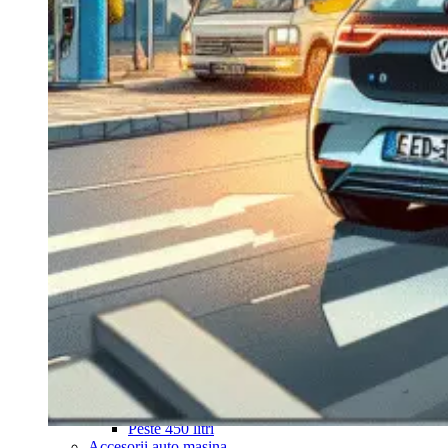
Navigație Mercedes W204
Navigație Mercedes W211
Navigație Mercedes Sprinter
Passat
Navigație Passat B5
Navigație Passat B5 5
Navigație Passat B6
Navigație Passat B7
Navigație Passat B8
Navigație Passat CC
Skoda
Navigație Skoda Fabia 1
Navigație Skoda Fabia 2
Navigație Skoda Octavia 1
Navigație Skoda Octavia 2
Navigație Skoda Octavia 3
Navigație Skoda Rapid
Navigație Skoda Superb 1
Navigație Skoda Superb 2
Navigație Toyota Avensis T25
Portbagaj Plafon Auto
Sub 350 Litri
Peste 350 Litri
Peste 450 litri
Accesorii auto masina