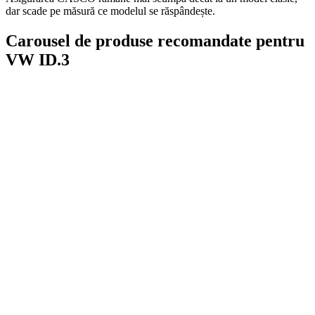
dar scade pe măsură ce modelul se răspândește.
Carousel de produse recomandate pentru
VW ID.3
On Sale
Suport pentru tableta tetiera...
160,00
lei
Original price was: 160,00 lei.
129,00
lei
Current price is:
129,00 lei.
SELECT OPTIONS