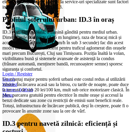
electrice), asigurarea și accesul la service-uri specializate sunt factori
importanți în alegerea unui ID.3.
Profilul șoferului urban: ID.3 în oraș
ID.3 este, fără îndoială, o mașină gândită pentru mediul urban.
Dimensiunile compacte (4,26 m lungime), raza de bracaj mică și
accelerația instantanee (0-50 km/h în sub 3 secunde) fac din acest
model un companion excelent pentru traficul aglomerat din orașele
mari precum București, Cluj sau Timișoara. Poziția înaltă la volan,
vizibilitatea bună și sistemele avansate de asistență la condus
(frânare automată, menținere bandă, recunoaștere semne) sporesc
siguranța și confortul.
Login / Register
Search
Un avantaj major pentru șoferii urbani este costul redus al utilizării
Wishlist
zilnice. Încărcarea acasă sau la birou, cu tarife de noapte, poate duce
0
items
/
0,00
lei
la un cost de sub 20 lei/100 km, mult sub orice motorizare clasică. În
Menu
plus, parcarea gratuită pentru electrice în multe orașe și accesul la
benzi dedicate sau zone cu restricții de emisii sunt beneficii reale.
Totuși, infrastructura de încărcare publică, deși în creștere, poate fi o
provocare în anumite zone sau la ore de vârf.
ID.3 pentru navetă zilnică: eficiență și
costuri