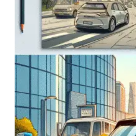
Navigatie Duster 2011
Navigatie Duster 2019
Audi
Navigatie Audi A3 8p
Navigatie Audi A4
Navigatie Audi A4 B6
Navigatie Audi A4 B7
Navigatie Audi A4 B8
Navigatie Audi A5
Navigatie Audi A6 C5
Navigatie Audi A6 C6
Navigatie Audi A6 C7
Navigatie Audi Q5
Ford
Navigație Ford Fiesta
Navigație Ford Focus 1
Navigație Ford Focus 2
Navigație Ford Focus MK3
Navigație Ford Mondeo MK3
Navigație Ford Mondeo MK4
Navigație Ford Transit
Mercedes
Navigație Mercedes C Class W203
Navigație Mercedes C Class W204
Navigație Mercedes W203