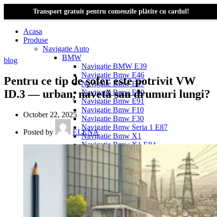
Transport gratuit pentru comenzile plătite cu cardul!
Acasa
Produse
Navigatie Auto
BMW
blog
Navigație BMW E39
Navigatie Bmw E46
Pentru ce tip de șofer este potrivit VW
Navigatie Bmw E87
ID.3 — urban, navetă sau drumuri lungi?
Navigatie Bmw E90
Navigatie Bmw E91
Navigatie Bmw F10
October 22, 2025
Navigatie Bmw F30
Navigatie Bmw Seria 1 E87
Posted by
ELENA
Navigatie Bmw X1
Navigatie Bmw X1 E84
Navigatie BMW X3
Navigatie BMW X3 E83
Navigatie BMW X3 f25
Dacia Logan
Navigație Dacia Logan 1 (2004–2012)
Navigație Dacia Logan 2 (2012–2020)
Navigație Dacia Logan 3 (2020–Prezent)
Dacia Duster