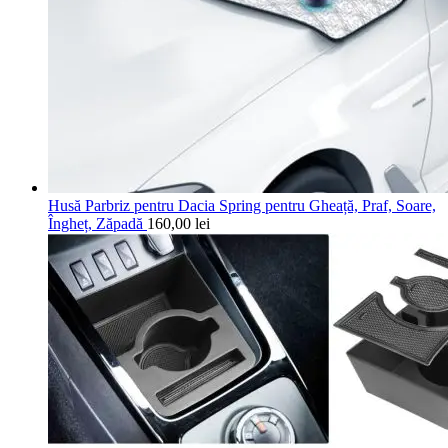
Husă Parbriz pentru Dacia Spring pentru Gheață, Praf, Soare,
Îngheț, Zăpadă
160,00
lei