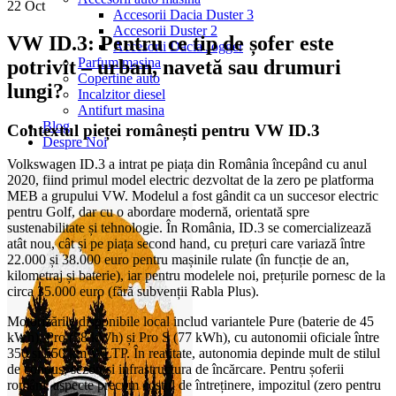
22
Oct
Accesorii Dacia Duster 3
Accesorii Duster 2
VW ID.3: Pentru ce tip de șofer este
Accesorii Dacia Jogger
Parfum masina
potrivit – urban, navetă sau drumuri
Copertine auto
lungi?
Incalzitor diesel
Antifurt masina
Blog
Contextul pieței românești pentru VW ID.3
Despre Noi
Volkswagen ID.3 a intrat pe piața din România începând cu anul
2020, fiind primul model electric dezvoltat de la zero pe platforma
MEB a grupului VW. Modelul a fost gândit ca un succesor electric
pentru Golf, dar cu o abordare modernă, orientată spre
sustenabilitate și tehnologie. În România, ID.3 se comercializează
atât nou, cât și pe piața second hand, cu prețuri care variază între
22.000 și 38.000 euro pentru mașinile rulate (în funcție de an,
kilometraj și baterie), iar pentru modelele noi, prețurile pornesc de la
circa 35.000 euro (fără subvenții Rabla Plus).
Motorizările disponibile local includ variantele Pure (baterie de 45
kWh), Pro (58 kWh) și Pro S (77 kWh), cu autonomii oficiale între
350 și 550 km WLTP. În realitate, autonomia depinde mult de stilul
de condus, sezon și infrastructura de încărcare. Pentru șoferii
români, aspecte precum costul de întreținere, impozitul (zero pentru