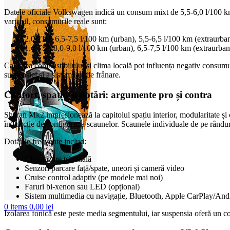
Datele oficiale Volkswagen indică un consum mixt de 5,5-6,0 l/100 km 
variabil, consumurile reale sunt:
2.0 TDI: 6,5-7,5 l/100 km (urban), 5,5-6,5 l/100 km (extraurba
1.4 TSI: 8,0-9,0 l/100 km (urban), 6,5-7,5 l/100 km (extraurban
Calitatea combustibilului și clima locală pot influența negativ consumu
suspensiei și a sistemului de frânare.
Confort, spațiu și dotări: argumente pro și contra
Sharan Mk2 impresionează la capitolul spațiu interior, modularitate și c
în funcție de configurația scaunelor. Scaunele individuale de pe rânduri
Dotările frecvente includ:
Climatizare trizonală
Senzori parcare față/spate, uneori și cameră video
Cruise control adaptiv (pe modele mai noi)
Faruri bi-xenon sau LED (opțional)
Sistem multimedia cu navigație, Bluetooth, Apple CarPlay/And
0
items
0,00
lei
Izolarea fonică este peste media segmentului, iar suspensia oferă un co