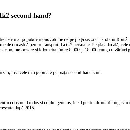
Mk2 second-hand?
 cele mai populare monovolume de pe piața second-hand din România. Cu
ie de o mașină pentru transportul a 6-7 persoane. Pe piața locală, cele 
cție de an, motorizare și kilometraj, între 8.000 și 18.000 euro, cu vârfuri 
zări, însă cele mai populare pe piața second-hand sunt:
pentru consumul redus și cuplul generos, ideal pentru drumuri lungi sau
i crescute după 2015.