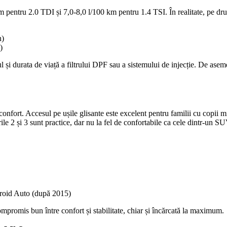
pentru 2.0 TDI și 7,0-8,0 l/100 km pentru 1.4 TSI. În realitate, pe drum
n)
)
l și durata de viață a filtrului DPF sau a sistemului de injecție. De ase
onfort. Accesul pe ușile glisante este excelent pentru familii cu copii mic
le 2 și 3 sunt practice, dar nu la fel de confortabile ca cele dintr-un S
roid Auto (după 2015)
mpromis bun între confort și stabilitate, chiar și încărcată la maximum.