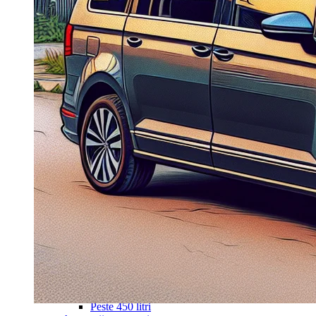
Navigație Mercedes W203
Navigație Mercedes W204
Navigație Mercedes W211
Navigație Mercedes Sprinter
Passat
Navigație Passat B5
Navigație Passat B5 5
Navigație Passat B6
Navigație Passat B7
Navigație Passat B8
Navigație Passat CC
Skoda
Navigație Skoda Fabia 1
Navigație Skoda Fabia 2
Navigație Skoda Octavia 1
Navigație Skoda Octavia 2
Navigație Skoda Octavia 3
Navigație Skoda Rapid
Navigație Skoda Superb 1
Navigație Skoda Superb 2
Navigație Toyota Avensis T25
Portbagaj Plafon Auto
Sub 350 Litri
Peste 350 Litri
Peste 450 litri