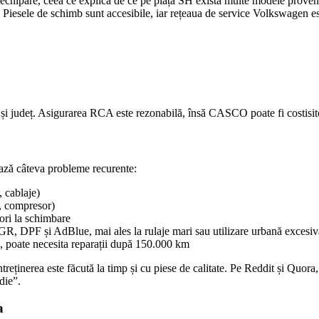
are, ceea ce explică de ce pe piața SH există multe modele provenite di
sele de schimb sunt accesibile, iar rețeaua de service Volkswagen este e
re și județ. Asigurarea RCA este rezonabilă, însă CASCO poate fi costisi
ază câteva probleme recurente:
, cablaje)
i, compresor)
rori la schimbare
 DPF și AdBlue, mai ales la rulaje mari sau utilizare urbană excesiv
ns, poate necesita reparații după 150.000 km
 întreținerea este făcută la timp și cu piese de calitate. Pe Reddit și Quo
die”.
a