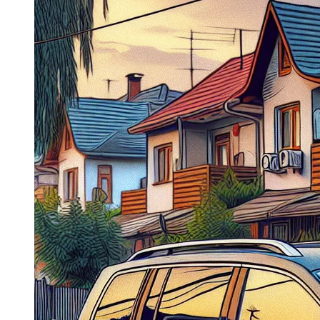
Dacia Duster
Navigatie Duster 2011
Navigatie Duster 2019
Audi
Navigatie Audi A3 8p
Navigatie Audi A4
Navigatie Audi A4 B6
Navigatie Audi A4 B7
Navigatie Audi A4 B8
Navigatie Audi A5
Navigatie Audi A6 C5
Navigatie Audi A6 C6
Navigatie Audi A6 C7
Navigatie Audi Q5
Ford
Navigație Ford Fiesta
Navigație Ford Focus 1
Navigație Ford Focus 2
Navigație Ford Focus MK3
Navigație Ford Mondeo MK3
Navigație Ford Mondeo MK4
Navigație Ford Transit
Mercedes
Navigație Mercedes C Class W203
Navigație Mercedes C Class W204