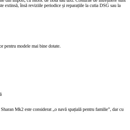
n import, cu istoric de flotă sau taxi. Costurile de întreținere sunt
xtinsă, însă reviziile periodice și reparațiile la cutia DSG sau la
tor pentru modele mai bine dotate.
ă
ra, Sharan Mk2 este considerat „o navă spațială pentru familie”, dar cu