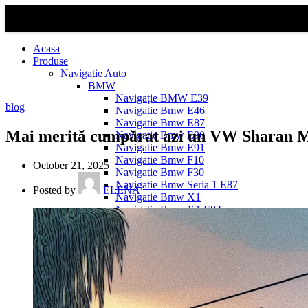
Acasa
Produse
Navigatie Auto
BMW
Navigație BMW E39
blog
Navigatie Bmw E46
Navigatie Bmw E87
Mai merită cumpărat azi un VW Sharan 
Navigatie Bmw E90
Navigatie Bmw E91
Navigatie Bmw F10
October 21, 2025
Navigatie Bmw F30
Navigatie Bmw Seria 1 E87
Posted by
ELENA
Navigatie Bmw X1
Navigatie Bmw X1 E84
Navigatie BMW X3
Navigatie BMW X3 E83
Navigatie BMW X3 f25
Dacia Logan
Navigație Dacia Logan 1 (2004–2012)
Navigație Dacia Logan 2 (2012–2020)
Navigație Dacia Logan 3 (2020–Prezent)