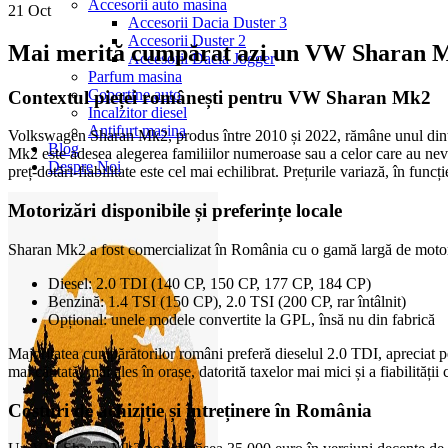
Accesorii auto masina
21
Oct
Accesorii Dacia Duster 3
Accesorii Duster 2
Mai merită cumpărat azi un VW Sharan 
Accesorii Dacia Jogger
Parfum masina
Copertine auto
Contextul pieței românești pentru VW Sharan Mk2
Incalzitor diesel
Antifurt masina
Volkswagen Sharan Mk2, produs între 2010 și 2022, rămâne unul dintre
Blog
Mk2 este adesea alegerea familiilor numeroase sau a celor care au nevo
Despre Noi
preț-dotări-fiabilitate este cel mai echilibrat. Prețurile variază, în fun
Motorizări disponibile și preferințe locale
Sharan Mk2 a fost comercializat în România cu o gamă largă de motori
Diesel: 2.0 TDI (140 CP, 150 CP, 177 CP, 184 CP)
Benzină: 1.4 TSI (150 CP), 2.0 TSI (200 CP, rar întâlnit)
Opțional: unele modele convertite la GPL, însă nu din fabrică
Majoritatea cumpărătorilor români preferă dieselul 2.0 TDI, apreciat 
mai căutată, mai ales în orașe, datorită taxelor mai mici și a fiabilități
Costuri de achiziție și întreținere în România