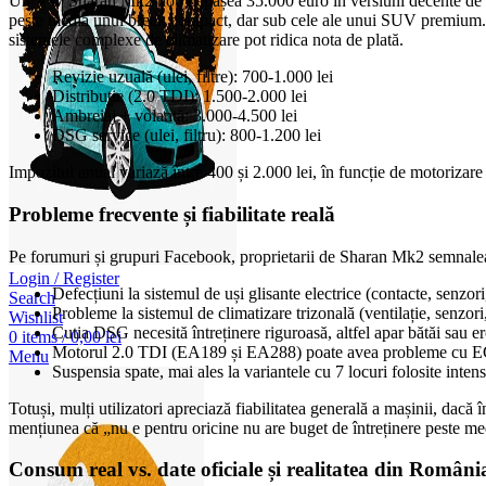
Un VW Sharan Mk2 nou depășea 35.000 euro în versiuni decente de echip
peste media unui break compact, dar sub cele ale unui SUV premium. Pie
sistemele complexe de climatizare pot ridica nota de plată.
Revizie uzuală (ulei, filtre): 700-1.000 lei
Distribuție (2.0 TDI): 1.500-2.000 lei
Ambreiaj + volantă: 3.000-4.500 lei
DSG service (ulei, filtru): 800-1.200 lei
Impozitul anual variază între 400 și 2.000 lei, în funcție de motoriza
Probleme frecvente și fiabilitate reală
Pe forumuri și grupuri Facebook, proprietarii de Sharan Mk2 semnale
Login / Register
Defecțiuni la sistemul de uși glisante electrice (contacte, senzori
Search
Probleme la sistemul de climatizare trizonală (ventilație, senzor
Wishlist
Cutia DSG necesită întreținere riguroasă, altfel apar bătăi sau e
0
items
/
0,00
lei
Motorul 2.0 TDI (EA189 și EA288) poate avea probleme cu EGR,
Menu
Suspensia spate, mai ales la variantele cu 7 locuri folosite inte
Totuși, mulți utilizatori apreciază fiabilitatea generală a mașinii, dacă
mențiunea că „nu e pentru oricine nu are buget de întreținere peste me
Consum real vs. date oficiale și realitatea din Români