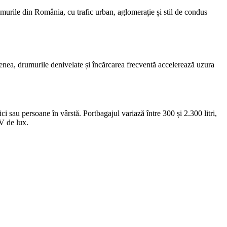
urile din România, cu trafic urban, aglomerație și stil de condus
menea, drumurile denivelate și încărcarea frecventă accelerează uzura
i sau persoane în vârstă. Portbagajul variază între 300 și 2.300 litri,
UV de lux.