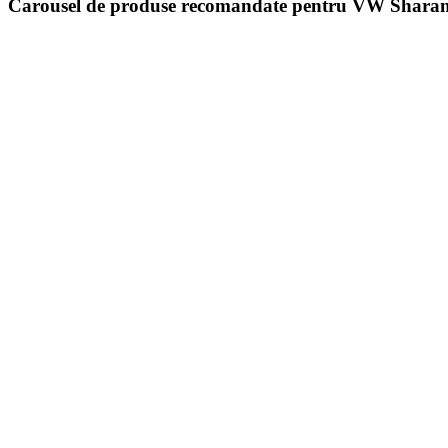
Carousel de produse recomandate pentru VW Shar
On Sale
1.9