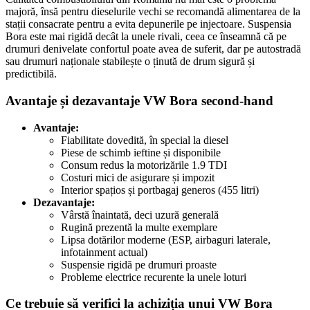
majoră, însă pentru dieselurile vechi se recomandă alimentarea de la
stații consacrate pentru a evita depunerile pe injectoare. Suspensia
Bora este mai rigidă decât la unele rivali, ceea ce înseamnă că pe
drumuri denivelate confortul poate avea de suferit, dar pe autostradă
sau drumuri naționale stabilește o ținută de drum sigură și
predictibilă.
Avantaje și dezavantaje VW Bora second-hand
Avantaje:
Fiabilitate dovedită, în special la diesel
Piese de schimb ieftine și disponibile
Consum redus la motorizările 1.9 TDI
Costuri mici de asigurare și impozit
Interior spațios și portbagaj generos (455 litri)
Dezavantaje:
Vârstă înaintată, deci uzură generală
Rugină prezentă la multe exemplare
Lipsa dotărilor moderne (ESP, airbaguri laterale,
infotainment actual)
Suspensie rigidă pe drumuri proaste
Probleme electrice recurente la unele loturi
Ce trebuie să verifici la achiziția unui VW Bora