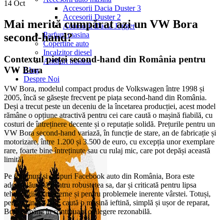
14
Oct
Accesorii Dacia Duster 3
Accesorii Duster 2
Mai merită cumpărat azi un VW Bora
Accesorii Dacia Jogger
Parfum masina
second-hand?
Copertine auto
Incalzitor diesel
Contextul pieței second-hand din România pentru
Antifurt masina
VW Bora
Blog
Despre Noi
VW Bora, modelul compact produs de Volkswagen între 1998 și
2005, încă se găsește frecvent pe piața second-hand din România.
Deși a trecut peste un deceniu de la încetarea producției, acest model
rămâne o opțiune atractivă pentru cei care caută o mașină fiabilă, cu
costuri de întreținere decente și o reputație solidă. Prețurile pentru un
VW Bora second-hand variază, în funcție de stare, an de fabricație și
motorizare, între 1.200 și 3.500 de euro, cu excepția unor exemplare
rare, foarte bine întreținute sau cu rulaj mic, care pot depăși această
limită.
Pe forumuri și grupuri Facebook auto din România, Bora este
adesea lăudată pentru robustețea sa, dar și criticată pentru lipsa
tehnologiilor moderne și pentru problemele inerente vârstei. Totuși,
pentru cineva care caută o mașină ieftină, simplă și ușor de reparat,
Bora rămâne în continuare o alegere rezonabilă.