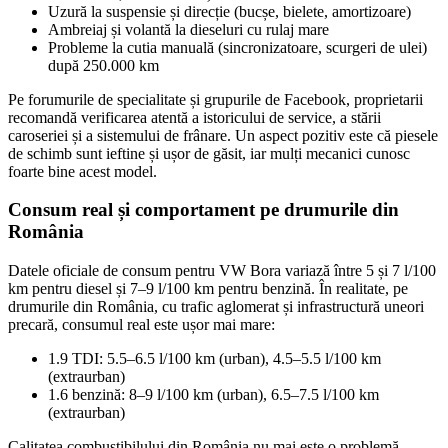
Uzură la suspensie și direcție (bucșe, bielete, amortizoare)
Ambreiaj și volantă la dieseluri cu rulaj mare
Probleme la cutia manuală (sincronizatoare, scurgeri de ulei)
după 250.000 km
Pe forumurile de specialitate și grupurile de Facebook, proprietarii
recomandă verificarea atentă a istoricului de service, a stării
caroseriei și a sistemului de frânare. Un aspect pozitiv este că piesele
de schimb sunt ieftine și ușor de găsit, iar mulți mecanici cunosc
foarte bine acest model.
Consum real și comportament pe drumurile din
România
Datele oficiale de consum pentru VW Bora variază între 5 și 7 l/100
km pentru diesel și 7–9 l/100 km pentru benzină. În realitate, pe
drumurile din România, cu trafic aglomerat și infrastructură uneori
precară, consumul real este ușor mai mare:
1.9 TDI: 5.5–6.5 l/100 km (urban), 4.5–5.5 l/100 km
(extraurban)
1.6 benzină: 8–9 l/100 km (urban), 6.5–7.5 l/100 km
(extraurban)
Calitatea combustibilului din România nu mai este o problemă