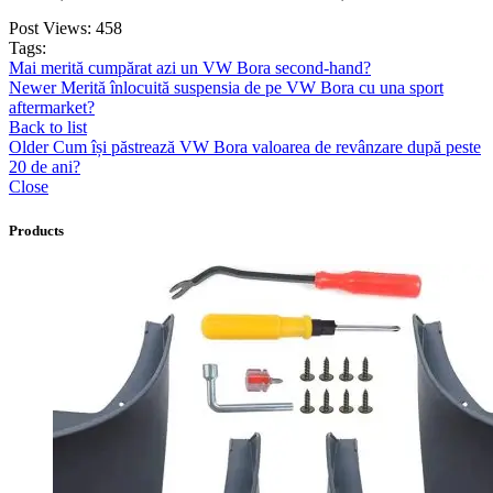
Post Views:
458
Tags:
Mai merită cumpărat azi un VW Bora second-hand?
Newer
Merită înlocuită suspensia de pe VW Bora cu una sport
aftermarket?
Back to list
Older
Cum își păstrează VW Bora valoarea de revânzare după peste
20 de ani?
Close
Products