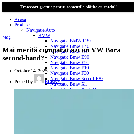
Transport gratuit pentru comenzile plătite cu cardul!
Acasa
Produse
Navigatie Auto
BMW
blog
Navigație BMW E39
Navigatie Bmw E46
Mai merită cumpărat azi un VW Bora
Navigatie Bmw E87
second-hand?
Navigatie Bmw E90
Navigatie Bmw E91
Navigatie Bmw F10
October 14, 2025
Navigatie Bmw F30
Navigatie Bmw Seria 1 E87
Posted by
ELENA
Navigatie Bmw X1
Navigatie Bmw X1 E84
Navigatie BMW X3
Navigatie BMW X3 E83
Navigatie BMW X3 f25
Dacia Logan
Navigație Dacia Logan 1 (2004–2012)
Navigație Dacia Logan 2 (2012–2020)
Navigație Dacia Logan 3 (2020–Prezent)
Dacia Duster