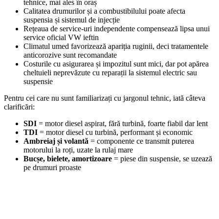
tehnice, mai ales în oraș
Calitatea drumurilor și a combustibilului poate afecta
suspensia și sistemul de injecție
Rețeaua de service-uri independente compensează lipsa unui
service oficial VW ieftin
Climatul umed favorizează apariția ruginii, deci tratamentele
anticorozive sunt recomandate
Costurile cu asigurarea și impozitul sunt mici, dar pot apărea
cheltuieli neprevăzute cu reparații la sistemul electric sau
suspensie
Pentru cei care nu sunt familiarizați cu jargonul tehnic, iată câteva
clarificări:
SDI
= motor diesel aspirat, fără turbină, foarte fiabil dar lent
TDI
= motor diesel cu turbină, performant și economic
Ambreiaj și volantă
= componente ce transmit puterea
motorului la roți, uzate la rulaj mare
Bucșe, bielete, amortizoare
= piese din suspensie, se uzează
pe drumuri proaste