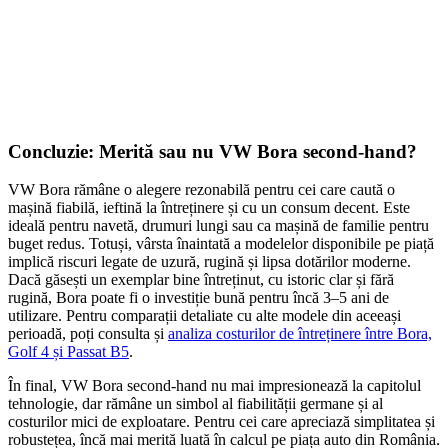
Concluzie: Merită sau nu VW Bora second-hand?
VW Bora rămâne o alegere rezonabilă pentru cei care caută o
mașină fiabilă, ieftină la întreținere și cu un consum decent. Este
ideală pentru navetă, drumuri lungi sau ca mașină de familie pentru
buget redus. Totuși, vârsta înaintată a modelelor disponibile pe piață
implică riscuri legate de uzură, rugină și lipsa dotărilor moderne.
Dacă găsești un exemplar bine întreținut, cu istoric clar și fără
rugină, Bora poate fi o investiție bună pentru încă 3–5 ani de
utilizare. Pentru comparații detaliate cu alte modele din aceeași
perioadă, poți consulta și
analiza costurilor de întreținere între Bora,
Golf 4 și Passat B5
.
În final, VW Bora second-hand nu mai impresionează la capitolul
tehnologie, dar rămâne un simbol al fiabilității germane și al
costurilor mici de exploatare. Pentru cei care apreciază simplitatea și
robustețea, încă mai merită luată în calcul pe piața auto din România.