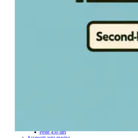
Navigație Mercedes W204
Navigație Mercedes W211
Navigație Mercedes Sprinter
Passat
Navigație Passat B5
Navigație Passat B5 5
Navigație Passat B6
Navigație Passat B7
Navigație Passat B8
Navigație Passat CC
Skoda
Navigație Skoda Fabia 1
Navigație Skoda Fabia 2
Navigație Skoda Octavia 1
Navigație Skoda Octavia 2
Navigație Skoda Octavia 3
Navigație Skoda Rapid
Navigație Skoda Superb 1
Navigație Skoda Superb 2
Navigație Toyota Avensis T25
Portbagaj Plafon Auto
Sub 350 Litri
Peste 350 Litri
Peste 450 litri
Accesorii auto masina