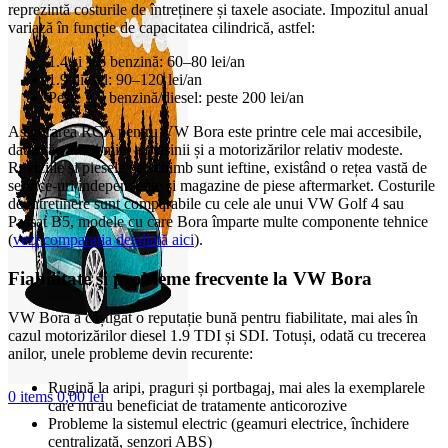
reprezintă costurile de întreținere și taxele asociate. Impozitul anual
variază în funcție de capacitatea cilindrică, astfel:
1.4 și 1.6 benzină: 60–80 lei/an
1.9 diesel: 90–120 lei/an
Peste 2.0 benzină/diesel: peste 200 lei/an
Asigurarea RCA pentru VW Bora este printre cele mai accesibile,
datorită valorii mici a mașinii și a motorizărilor relativ modeste.
Reviziile și piesele de schimb sunt ieftine, existând o rețea vastă de
service-uri independente și magazine de piese aftermarket. Costurile
de întreținere sunt comparabile cu cele ale unui VW Golf 4 sau
Passat B5, modele cu care Bora împarte multe componente tehnice
(
vezi comparația detaliată aici
).
Fiabilitate și probleme frecvente la VW Bora
VW Bora a câștigat o reputație bună pentru fiabilitate, mai ales în
cazul motorizărilor diesel 1.9 TDI și SDI. Totuși, odată cu trecerea
anilor, unele probleme devin recurente:
Rugină la aripi, praguri și portbagaj, mai ales la exemplarele
0
items
0,00
lei
care nu au beneficiat de tratamente anticorozive
Probleme la sistemul electric (geamuri electrice, închidere
centralizată, senzori ABS)