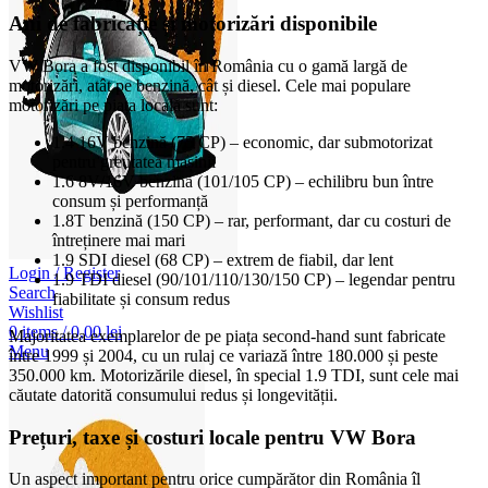
Ani de fabricație și motorizări disponibile
VW Bora a fost disponibil în România cu o gamă largă de
motorizări, atât pe benzină, cât și diesel. Cele mai populare
motorizări pe piața locală sunt:
1.4 16V benzină (75 CP) – economic, dar submotorizat
pentru greutatea mașinii
1.6 8V/16V benzină (101/105 CP) – echilibru bun între
consum și performanță
1.8T benzină (150 CP) – rar, performant, dar cu costuri de
întreținere mai mari
1.9 SDI diesel (68 CP) – extrem de fiabil, dar lent
Login / Register
1.9 TDI diesel (90/101/110/130/150 CP) – legendar pentru
Search
fiabilitate și consum redus
Wishlist
0
items
/
0,00
lei
Majoritatea exemplarelor de pe piața second-hand sunt fabricate
Menu
între 1999 și 2004, cu un rulaj ce variază între 180.000 și peste
350.000 km. Motorizările diesel, în special 1.9 TDI, sunt cele mai
căutate datorită consumului redus și longevității.
Prețuri, taxe și costuri locale pentru VW Bora
Un aspect important pentru orice cumpărător din România îl