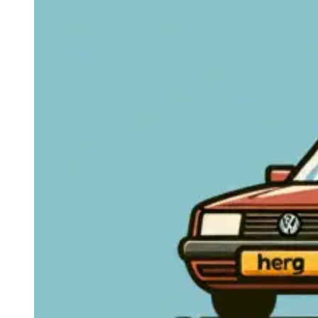
Navigatie Duster 2011
Navigatie Duster 2019
Audi
Navigatie Audi A3 8p
Navigatie Audi A4
Navigatie Audi A4 B6
Navigatie Audi A4 B7
Navigatie Audi A4 B8
Navigatie Audi A5
Navigatie Audi A6 C5
Navigatie Audi A6 C6
Navigatie Audi A6 C7
Navigatie Audi Q5
Ford
Navigație Ford Fiesta
Navigație Ford Focus 1
Navigație Ford Focus 2
Navigație Ford Focus MK3
Navigație Ford Mondeo MK3
Navigație Ford Mondeo MK4
Navigație Ford Transit
Mercedes
Navigație Mercedes C Class W203
Navigație Mercedes C Class W204
Navigație Mercedes W203