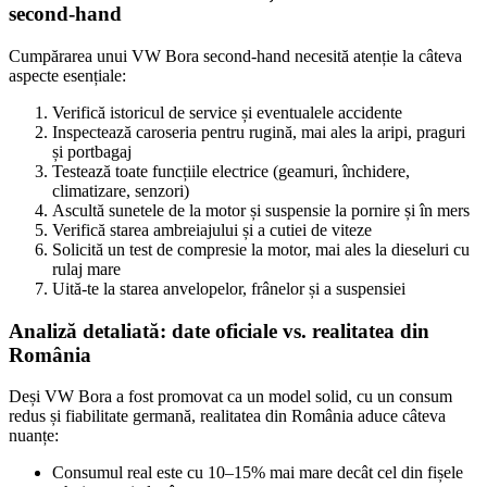
second-hand
Cumpărarea unui VW Bora second-hand necesită atenție la câteva
aspecte esențiale:
Verifică istoricul de service și eventualele accidente
Inspectează caroseria pentru rugină, mai ales la aripi, praguri
și portbagaj
Testează toate funcțiile electrice (geamuri, închidere,
climatizare, senzori)
Ascultă sunetele de la motor și suspensie la pornire și în mers
Verifică starea ambreiajului și a cutiei de viteze
Solicită un test de compresie la motor, mai ales la dieseluri cu
rulaj mare
Uită-te la starea anvelopelor, frânelor și a suspensiei
Analiză detaliată: date oficiale vs. realitatea din
România
Deși VW Bora a fost promovat ca un model solid, cu un consum
redus și fiabilitate germană, realitatea din România aduce câteva
nuanțe:
Consumul real este cu 10–15% mai mare decât cel din fișele