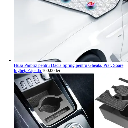
Husă Parbriz pentru Dacia Spring pentru Gheață, Praf, Soare,
Îngheț, Zăpadă
160,00
lei