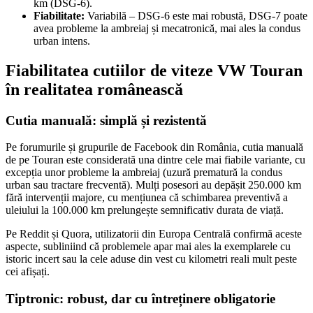
km (DSG-6).
Fiabilitate:
Variabilă – DSG-6 este mai robustă, DSG-7 poate
avea probleme la ambreiaj și mecatronică, mai ales la condus
urban intens.
Fiabilitatea cutiilor de viteze VW Touran
în realitatea românească
Cutia manuală: simplă și rezistentă
Pe forumurile și grupurile de Facebook din România, cutia manuală
de pe Touran este considerată una dintre cele mai fiabile variante, cu
excepția unor probleme la ambreiaj (uzură prematură la condus
urban sau tractare frecventă). Mulți posesori au depășit 250.000 km
fără intervenții majore, cu mențiunea că schimbarea preventivă a
uleiului la 100.000 km prelungește semnificativ durata de viață.
Pe Reddit și Quora, utilizatorii din Europa Centrală confirmă aceste
aspecte, subliniind că problemele apar mai ales la exemplarele cu
istoric incert sau la cele aduse din vest cu kilometri reali mult peste
cei afișați.
Tiptronic: robust, dar cu întreținere obligatorie