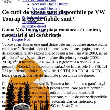
14
Oct
Accesorii Dacia Duster 3
Accesorii Duster 2
Ce cutii de viteze sunt disponibile pe VW
Accesorii Dacia Jogger
Parfum masina
Touran și cât de fiabile sunt?
Copertine auto
Incalzitor diesel
Gama VW Touran pe piața românească: context,
Antifurt masina
motorizări și ani de fabricație
Blog
Despre Noi
Volkswagen Touran este unul dintre cele mai populare monovolume
compacte în România, apreciat pentru versatilitate, spațiu și costuri
de exploatare relativ rezonabile. Modelul a fost lansat în 2003, iar pe
piața locală se găsesc atât exemplare din prima generație (2003–
2010), cât și facelift-ul (2010–2015) și generația a doua (2015–
prezent). Motorizările disponibile variază de la clasicele 1.6 FSI, 1.4
TSI pe benzină, până la diesel-urile 1.9 TDI, 2.0 TDI și 1.6 TDI,
fiecare cu particularități de fiabilitate și costuri de întreținere.
Când vine vorba de transmisii, Touran a fost oferit cu o gamă largă
de cutii de viteze, adaptate atât pentru șoferii care preferă controlul
manual, cât și pentru cei care caută confortul unei transmisii
automate. În funcție de an și motorizare, cutiile de viteze disponibile
sunt: manuală cu 5 sau 6 trepte, automată clasică Tiptronic, și
moderna transmisie automată DSG cu 6 sau 7 trepte.