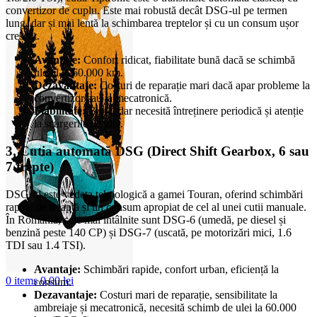
convertizor de cuplu. Este mai robustă decât DSG-ul pe termen
lung, dar și mai lentă la schimbarea treptelor și cu un consum ușor
crescut.
Avantaje:
Confort ridicat, fiabilitate bună dacă se schimbă
uleiul la 60.000 km.
Dezavantaje:
Costuri de reparație mari dacă apar probleme la
convertizor sau la mecatronică.
Fiabilitate:
Bună, dar necesită întreținere periodică și atenție
la scurgerile de ulei.
3. Cutia automată DSG (Direct Shift Gearbox, 6 sau
7 trepte)
DSG-ul este vedeta tehnologică a gamei Touran, oferind schimbări
rapide de treaptă și un consum apropiat de cel al unei cutii manuale.
În România, cele mai întâlnite sunt DSG-6 (umedă, pe diesel și
benzină peste 140 CP) și DSG-7 (uscată, pe motorizări mici, 1.6
TDI sau 1.4 TSI).
Avantaje:
Schimbări rapide, confort urban, eficiență la
0
items
0,00
lei
consum.
Dezavantaje:
Costuri mari de reparație, sensibilitate la
ambreiaje și mecatronică, necesită schimb de ulei la 60.000