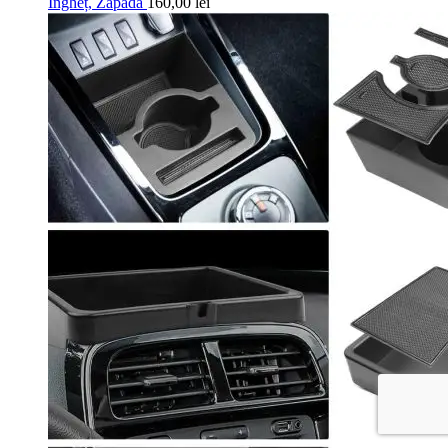
Îngheț, Zăpadă
160,00
lei