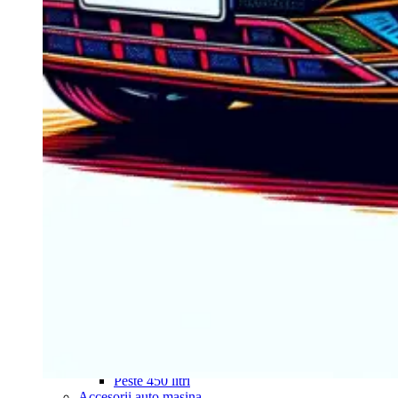
Navigație Mercedes W204
Navigație Mercedes W211
Navigație Mercedes Sprinter
Passat
Navigație Passat B5
Navigație Passat B5 5
Navigație Passat B6
Navigație Passat B7
Navigație Passat B8
Navigație Passat CC
Skoda
Navigație Skoda Fabia 1
Navigație Skoda Fabia 2
Navigație Skoda Octavia 1
Navigație Skoda Octavia 2
Navigație Skoda Octavia 3
Navigație Skoda Rapid
Navigație Skoda Superb 1
Navigație Skoda Superb 2
Navigație Toyota Avensis T25
Portbagaj Plafon Auto
Sub 350 Litri
Peste 350 Litri
Peste 450 litri
Accesorii auto masina