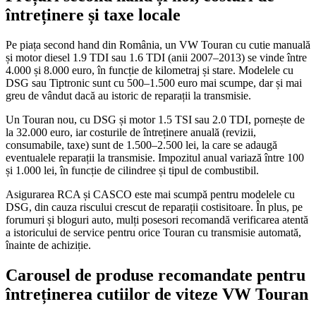
întreținere și taxe locale
Pe piața second hand din România, un VW Touran cu cutie manuală
și motor diesel 1.9 TDI sau 1.6 TDI (anii 2007–2013) se vinde între
4.000 și 8.000 euro, în funcție de kilometraj și stare. Modelele cu
DSG sau Tiptronic sunt cu 500–1.500 euro mai scumpe, dar și mai
greu de vândut dacă au istoric de reparații la transmisie.
Un Touran nou, cu DSG și motor 1.5 TSI sau 2.0 TDI, pornește de
la 32.000 euro, iar costurile de întreținere anuală (revizii,
consumabile, taxe) sunt de 1.500–2.500 lei, la care se adaugă
eventualele reparații la transmisie. Impozitul anual variază între 100
și 1.000 lei, în funcție de cilindree și tipul de combustibil.
Asigurarea RCA și CASCO este mai scumpă pentru modelele cu
DSG, din cauza riscului crescut de reparații costisitoare. În plus, pe
forumuri și bloguri auto, mulți posesori recomandă verificarea atentă
a istoricului de service pentru orice Touran cu transmisie automată,
înainte de achiziție.
Carousel de produse recomandate pentru
întreținerea cutiilor de viteze VW Touran