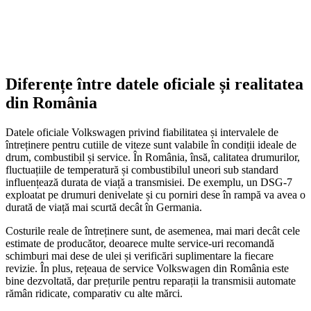
Diferențe între datele oficiale și realitatea
din România
Datele oficiale Volkswagen privind fiabilitatea și intervalele de
întreținere pentru cutiile de viteze sunt valabile în condiții ideale de
drum, combustibil și service. În România, însă, calitatea drumurilor,
fluctuațiile de temperatură și combustibilul uneori sub standard
influențează durata de viață a transmisiei. De exemplu, un DSG-7
exploatat pe drumuri denivelate și cu porniri dese în rampă va avea o
durată de viață mai scurtă decât în Germania.
Costurile reale de întreținere sunt, de asemenea, mai mari decât cele
estimate de producător, deoarece multe service-uri recomandă
schimburi mai dese de ulei și verificări suplimentare la fiecare
revizie. În plus, rețeaua de service Volkswagen din România este
bine dezvoltată, dar prețurile pentru reparații la transmisii automate
rămân ridicate, comparativ cu alte mărci.