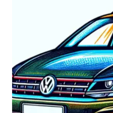
Navigatie Duster 2011
Navigatie Duster 2019
Audi
Navigatie Audi A3 8p
Navigatie Audi A4
Navigatie Audi A4 B6
Navigatie Audi A4 B7
Navigatie Audi A4 B8
Navigatie Audi A5
Navigatie Audi A6 C5
Navigatie Audi A6 C6
Navigatie Audi A6 C7
Navigatie Audi Q5
Ford
Navigație Ford Fiesta
Navigație Ford Focus 1
Navigație Ford Focus 2
Navigație Ford Focus MK3
Navigație Ford Mondeo MK3
Navigație Ford Mondeo MK4
Navigație Ford Transit
Mercedes
Navigație Mercedes C Class W203
Navigație Mercedes C Class W204
Navigație Mercedes W203