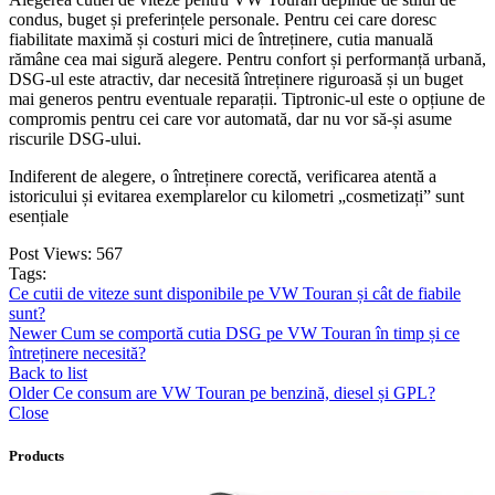
condus, buget și preferințele personale. Pentru cei care doresc
fiabilitate maximă și costuri mici de întreținere, cutia manuală
rămâne cea mai sigură alegere. Pentru confort și performanță urbană,
DSG-ul este atractiv, dar necesită întreținere riguroasă și un buget
mai generos pentru eventuale reparații. Tiptronic-ul este o opțiune de
compromis pentru cei care vor automată, dar nu vor să-și asume
riscurile DSG-ului.
Indiferent de alegere, o întreținere corectă, verificarea atentă a
istoricului și evitarea exemplarelor cu kilometri „cosmetizați” sunt
esențiale
Post Views:
567
Tags:
Ce cutii de viteze sunt disponibile pe VW Touran și cât de fiabile
sunt?
Newer
Cum se comportă cutia DSG pe VW Touran în timp și ce
întreținere necesită?
Back to list
Older
Ce consum are VW Touran pe benzină, diesel și GPL?
Close
Products