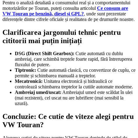
Pentru o analiză detaliată a consumului real și a comportamentului
motorizărilor pe Touran, puteți consulta articolul
Ce consum are
VW Touran pe benzină, diesel și GPL?
, unde sunt prezentate
diferențele dintre cifrele oficiale și realitatea de pe drumurile noastre.
Clarificarea jargonului tehnic pentru
cititorii mai puțin inițiați
DSG (Direct Shift Gearbox):
Cutie automată cu dublu
ambreiaj, care schimbă treptele foarte rapid, fără întreruperea
fluxului de putere.
Tiptronic:
Cutie automată clasică, cu convertizor de cuplu, ce
permite și schimbarea manuală a treptelor.
Mecatronică:
Unitatea electronică și hidraulică ce
controlează schimbarea treptelor la cutiile automate moderne.
Ambreiaj umed/uscat:
Ambreiajul umed este scăldat în ulei
(mai rezistent), cel uscat nu are lubrifiere (mai sensibil la
uzură).
Concluzie: Ce cutie de viteze alegi pentru
VW Touran?
Alegerea cutiei de viteze pentru VW Touran depinde de stilul de