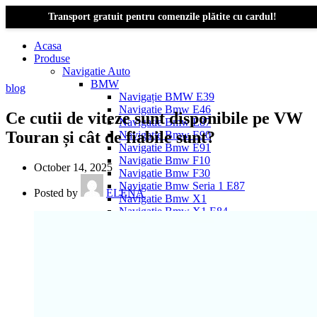
Transport gratuit pentru comenzile plătite cu cardul!
Acasa
Produse
Navigatie Auto
BMW
blog
Navigație BMW E39
Navigatie Bmw E46
Ce cutii de viteze sunt disponibile pe VW
Navigatie Bmw E87
Touran și cât de fiabile sunt?
Navigatie Bmw E90
Navigatie Bmw E91
Navigatie Bmw F10
October 14, 2025
Navigatie Bmw F30
Navigatie Bmw Seria 1 E87
Posted by
ELENA
Navigatie Bmw X1
Navigatie Bmw X1 E84
Navigatie BMW X3
Navigatie BMW X3 E83
Navigatie BMW X3 f25
Dacia Logan
Navigație Dacia Logan 1 (2004–2012)
Navigație Dacia Logan 2 (2012–2020)
Navigație Dacia Logan 3 (2020–Prezent)
Dacia Duster