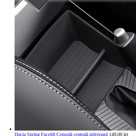
Dacia Spring Facelift Consolă centrală inferioară
149,00
lei