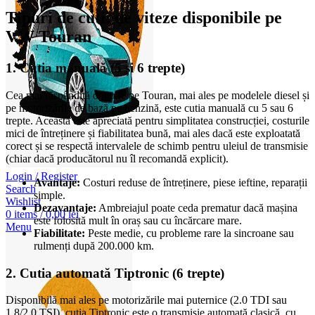
Tipuri de cutii de viteze disponibile pe
VW Touran
1. Cutia manuală (5 și 6 trepte)
Cea mai răspândită opțiune pe Touran, mai ales pe modelele diesel și
pe motorizările de bază pe benzină, este cutia manuală cu 5 sau 6
trepte. Aceasta este apreciată pentru simplitatea construcției, costurile
mici de întreținere și fiabilitatea bună, mai ales dacă este exploatată
corect și se respectă intervalele de schimb pentru uleiul de transmisie
(chiar dacă producătorul nu îl recomandă explicit).
Login / Register
Avantaje:
Costuri reduse de întreținere, piese ieftine, reparații
Search
simple.
Wishlist
Dezavantaje:
Ambreiajul poate ceda prematur dacă mașina
0
items
/
0,00
lei
este folosită mult în oraș sau cu încărcare mare.
Menu
Fiabilitate:
Peste medie, cu probleme rare la sincroane sau
rulmenți după 200.000 km.
2. Cutia automată Tiptronic (6 trepte)
Disponibilă mai ales pe motorizările mai puternice (2.0 TDI sau
1.8/2.0 TSI), cutia Tiptronic este o transmisie automată clasică, cu