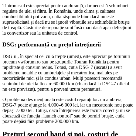
Tiptronic-ul este apreciat pentru anduranță, dar necesită schimburi
regulate de ulei și filtru. În România, unde clima și calitatea
combustibilului pot varia, cutia răspunde bine dacă nu este
suprasolicitată și dacă nu se ignoră vibrațiile sau schimbările bruște
de treaptă. Costurile de reparație sunt însă mari dacă apar defecțiuni
la convertizor sau la unitatea de control.
DSG: performanță cu prețul întreținerii
DSG-ul, în special cel cu 6 trepte (umed), este apreciat pe forumuri
precum vwforum.ro sau pe grupurile Touran România pentru
rapiditate și consum redus. Totuși, cutia DSG-7 (uscată) a avut
probleme notabile cu ambreiajele și mecatronica, mai ales pe
motorizările mici și la condus urban. Mulți posesori recomandă
schimbul de ulei la fiecare 60.000 km (chiar dacă la DSG-7 oficial
nu este prevăzut), pentru a preveni uzura prematură.
O problemă des menționată este costul reparațiilor: un ambreiaj
DSG-7 poate ajunge la 4.000–6.000 lei, iar un mecatronic nou poate
depăși 7.000 lei. Totuși, dacă întreținerea este făcută corect și nu se
abuzează de funcția „launch control” sau de porniri bruște, cutia
poate depăși fără probleme 200.000 km.
Prețuri second hand și noi, costuri de