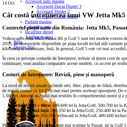
Accesorii auto masina
14
Oct
Accesorii Dacia Duster 3
Accesorii Duster 2
Cât costă întreținerea unui VW Jetta Mk5 
Accesorii Dacia Jogger
Parfum masina
Copertine auto
Contextul pieței auto din România: Jetta Mk5, Passat
Incalzitor diesel
Antifurt masina
Volkswagen Jetta Mk5, Passat B6 și Golf 5 sunt trei modele extrem de p
Blog
2010, iar motorizările disponibile pe piața locală includ atât variante p
Despre Noi
kilometraj și motorizare, însă, în general, Golf 5 este cel mai accesibi
În ceea ce privește costurile de întreținere, trebuie să ținem cont de sp
continuare, vom analiza comparativ aceste modele, cu accent pe realitat
Costuri de întreținere: Revizii, piese și manoperă
La nivel de revizii uzuale (schimb ulei, filtre, plăcuțe de frână, distr
de regulă costuri cu 10-20% mai mari pentru aceleași operațiuni. De ex
1.500 lei, datorită spațiului mai restrâns în compartimentul motor și a p
Schimb ulei + filtre:
400-600 lei la Jetta/Golf, 500-700 lei la P
Plăcuțe frână față:
200-350 lei la Jetta/Golf, 250-400 lei la Pa
Amortizoare:
350-500 lei/bucată la Jetta/Golf, 400-600 lei/buc
Piesele de caroserie și interior sunt mai scumpe la Passat, iar la Golf 5