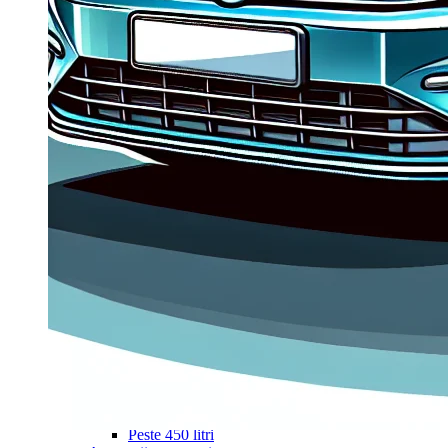
Navigație Mercedes W203
Navigație Mercedes W204
Navigație Mercedes W211
Navigație Mercedes Sprinter
Passat
Navigație Passat B5
Navigație Passat B5 5
Navigație Passat B6
Navigație Passat B7
Navigație Passat B8
Navigație Passat CC
Skoda
Navigație Skoda Fabia 1
Navigație Skoda Fabia 2
Navigație Skoda Octavia 1
Navigație Skoda Octavia 2
Navigație Skoda Octavia 3
Navigație Skoda Rapid
Navigație Skoda Superb 1
Navigație Skoda Superb 2
Navigație Toyota Avensis T25
Portbagaj Plafon Auto
Sub 350 Litri
Peste 350 Litri
Peste 450 litri