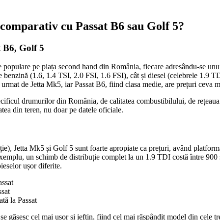
comparativ cu Passat B6 sau Golf 5?
 B6, Golf 5
opulare pe piața second hand din România, fiecare adresându-se unui seg
e benzină (1.6, 1.4 TSI, 2.0 FSI, 1.6 FSI), cât și diesel (celebrele 1.9 T
l, urmat de Jetta Mk5, iar Passat B6, fiind clasa medie, are prețuri ceva m
ecificul drumurilor din România, de calitatea combustibilului, de rețeaua 
ea din teren, nu doar pe datele oficiale.
ibuție), Jetta Mk5 și Golf 5 sunt foarte apropiate ca prețuri, având plat
emplu, un schimb de distribuție complet la un 1.9 TDI costă între 900 și 
ieselor ușor diferite.
assat
ssat
ată la Passat
 se găsesc cel mai ușor și ieftin, fiind cel mai răspândit model din cele t