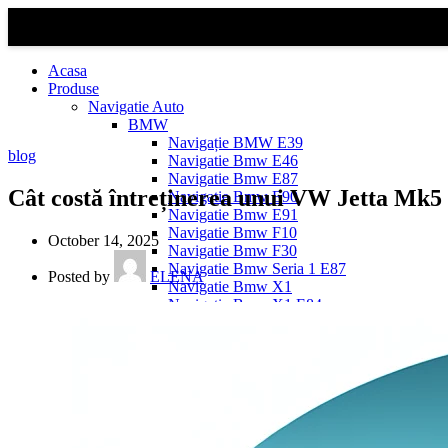
Acasa
Produse
Navigatie Auto
BMW
Navigație BMW E39
blog
Navigatie Bmw E46
Navigatie Bmw E87
Cât costă întreținerea unui VW Jetta Mk5 
Navigatie Bmw E90
Navigatie Bmw E91
Navigatie Bmw F10
October 14, 2025
Navigatie Bmw F30
Navigatie Bmw Seria 1 E87
Posted by
ELENA
Navigatie Bmw X1
Navigatie Bmw X1 E84
Navigatie BMW X3
Navigatie BMW X3 E83
Navigatie BMW X3 f25
Dacia Logan
Navigație Dacia Logan 1 (2004–2012)
Navigație Dacia Logan 2 (2012–2020)
Navigație Dacia Logan 3 (2020–Prezent)