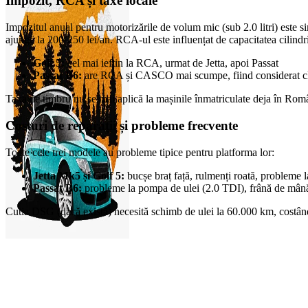
Impozit, RCA și taxe locale
Impozitul anual pentru motorizările de volum mic (sub 2.0 litri) este si
ajunge la 200-250 lei/an. RCA-ul este influențat de capacitatea cilindri
Golf 5:
cel mai ieftin la RCA, urmat de Jetta, apoi Passat
Passat B6:
are RCA și CASCO mai scumpe, fiind considerat c
Taxa de timbru nu se mai aplică la mașinile înmatriculate deja în Români
Costuri de reparații și probleme frecvente
Toate cele trei modele au probleme tipice pentru platforma lor:
Jetta Mk5 și Golf 5:
bucșe braț față, rulmenți roată, probleme la
Passat B6:
probleme la pompa de ulei (2.0 TDI), frână de mână e
Cutia DSG (dacă există) necesită schimb de ulei la 60.000 km, costând î
0
items
0,00
lei