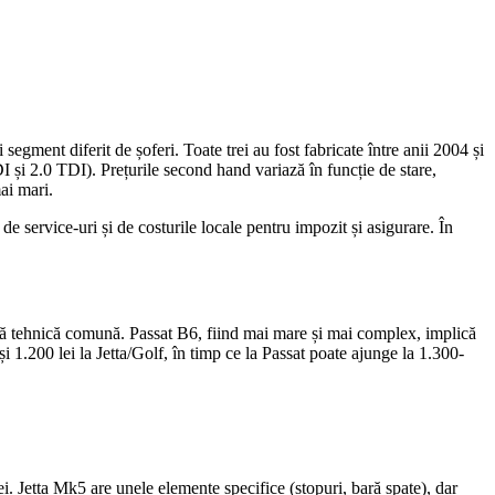
ment diferit de șoferi. Toate trei au fost fabricate între anii 2004 și
DI și 2.0 TDI). Prețurile second hand variază în funcție de stare,
ai mari.
de service-uri și de costurile locale pentru impozit și asigurare. În
formă tehnică comună. Passat B6, fiind mai mare și mai complex, implică
1.200 lei la Jetta/Golf, în timp ce la Passat poate ajunge la 1.300-
rei. Jetta Mk5 are unele elemente specifice (stopuri, bară spate), dar