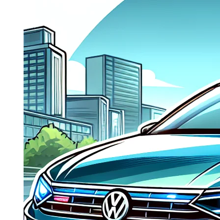
Dacia Duster
Navigatie Duster 2011
Navigatie Duster 2019
Audi
Navigatie Audi A3 8p
Navigatie Audi A4
Navigatie Audi A4 B6
Navigatie Audi A4 B7
Navigatie Audi A4 B8
Navigatie Audi A5
Navigatie Audi A6 C5
Navigatie Audi A6 C6
Navigatie Audi A6 C7
Navigatie Audi Q5
Ford
Navigație Ford Fiesta
Navigație Ford Focus 1
Navigație Ford Focus 2
Navigație Ford Focus MK3
Navigație Ford Mondeo MK3
Navigație Ford Mondeo MK4
Navigație Ford Transit
Mercedes
Navigație Mercedes C Class W203
Navigație Mercedes C Class W204