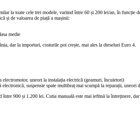
milar la toate cele trei modele, variind între 60 și 200 lei/an, în funcți
că și de valoarea de piață a mașinii:
lasa medie
a, dar la importuri, costurile pot crește, mai ales la dieseluri Euro 4.
 electromotor, uneori la instalația electrică (geamuri, încuietori)
lectronică, suspensie spate multibraț mai scumpă la reparații, uneori d
ntre 900 și 1.200 lei. Cutia manuală este mai ieftină la întreținere, da