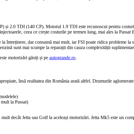
) și 2.0 TDI (140 CP). Motorul 1.9 TDI este recunoscut pentru costuri re
ectoarele, ceea ce crește costurile pe termen lung, mai ales la Passat 
 la întreținere, dar consumă mai mult, iar FSI poate ridica probleme la s
 benzină sunt mai scumpe la reparații din cauza complexității suplimentar
ceste motorizări găsiți și pe
autogrande.ro
.
propiate, însă realitatea din România arată altfel. Drumurile aglomerate
 modelele)
mult la Passat)
ult decât Jetta sau Golf la aceleași motorizări. Jetta Mk5 este un comp