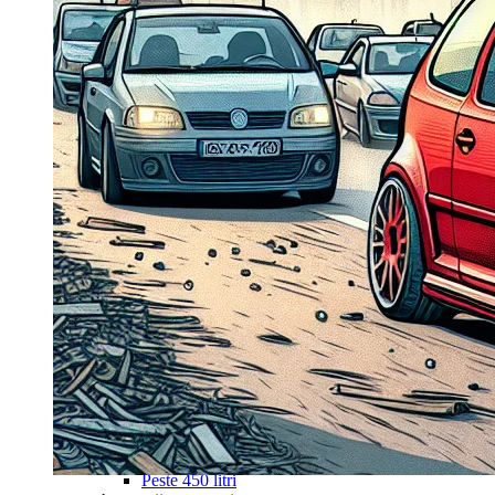
Navigație Mercedes W203
Navigație Mercedes W204
Navigație Mercedes W211
Navigație Mercedes Sprinter
Passat
Navigație Passat B5
Navigație Passat B5 5
Navigație Passat B6
Navigație Passat B7
Navigație Passat B8
Navigație Passat CC
Skoda
Navigație Skoda Fabia 1
Navigație Skoda Fabia 2
Navigație Skoda Octavia 1
Navigație Skoda Octavia 2
Navigație Skoda Octavia 3
Navigație Skoda Rapid
Navigație Skoda Superb 1
Navigație Skoda Superb 2
Navigație Toyota Avensis T25
Portbagaj Plafon Auto
Sub 350 Litri
Peste 350 Litri
Peste 450 litri