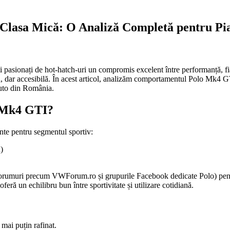
n Clasa Mică: O Analiză Completă pentru P
sionați de hot-hatch-uri un compromis excelent între performanță, fiabi
ivă, dar accesibilă. În acest articol, analizăm comportamentul Polo Mk4 G
auto din România.
o Mk4 GTI?
te pentru segmentul sportiv:
)
 forumuri precum VWForum.ro și grupurile Facebook dedicate Polo) pentru 
feră un echilibru bun între sportivitate și utilizare cotidiană.
 mai puțin rafinat.