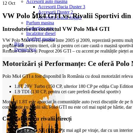
Accesorii auto masina
12
Oct
Accesorii Dacia Duster 3
Accesorii Duster 2
VW Polo Mk4 GTI vs. Rivalii Sportivi di
Accesorii Dacia Jogger
Parfum masina
Copertine auto
Introducere în contextul VW Polo Mk4 GTI
Incalzitor diesel
Antifurt masina
VW Polo Mk4 GTI, produs între 2005 și 2009, reprezintă pentru mulți pa
Blog
popular atât pentru tineri, cât și pentru cei care caută o mașină sport
Despre Noi
Renault Clio RS și Peugeot 206 GTI – cu accent pe realitățile pieței 
Motorizări și Performanțe: Ce oferă Pol
Polo Mk4 GTI a fost disponibil în România cu două motorizări relevan
1.8T 20V Turbo (150 CP, ulterior 180 CP pe ediția Cup Edition
1.9 TDI (130 CP, pentru cei care preferă dieselul sportiv)
Motorul 1.8T este apreciat în comunitățile auto (vezi discuțiile de pe
comparație cu rivalii săi, Polo GTI nu este cel mai rapid pe hârtie, dar o
Comparativ cu rivalii direcți
Ford Fiesta ST (150 CP):
mai agil pe viraje, dar cu un interior