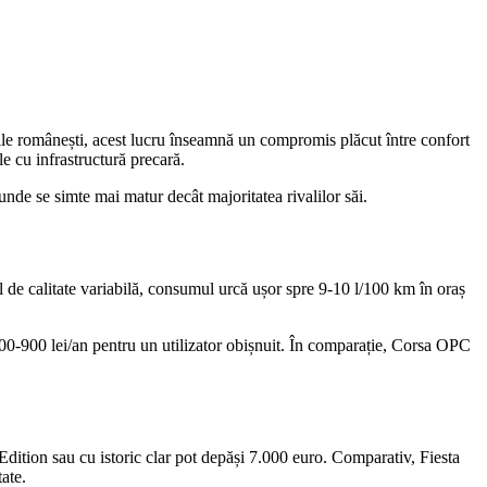
le românești, acest lucru înseamnă un compromis plăcut între confort
e cu infrastructură precară.
unde se simte mai matur decât majoritatea rivalilor săi.
 de calitate variabilă, consumul urcă ușor spre 9-10 l/100 km în oraș
sc 700-900 lei/an pentru un utilizator obișnuit. În comparație, Corsa OPC
dition sau cu istoric clar pot depăși 7.000 euro. Comparativ, Fiesta
tate.