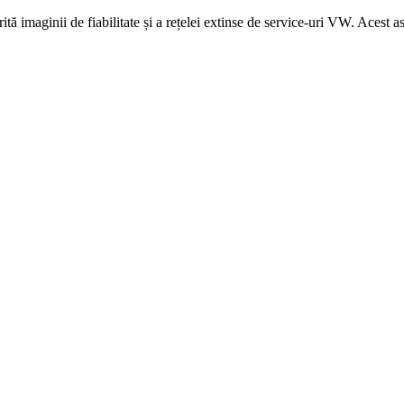
ită imaginii de fiabilitate și a rețelei extinse de service-uri VW. Acest a
Cotieră pentru Dacia Duster II...
390,46
lei
ADD TO CART