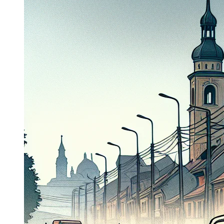
Dacia Duster
Navigatie Duster 2011
Navigatie Duster 2019
Audi
Navigatie Audi A3 8p
Navigatie Audi A4
Navigatie Audi A4 B6
Navigatie Audi A4 B7
Navigatie Audi A4 B8
Navigatie Audi A5
Navigatie Audi A6 C5
Navigatie Audi A6 C6
Navigatie Audi A6 C7
Navigatie Audi Q5
Ford
Navigație Ford Fiesta
Navigație Ford Focus 1
Navigație Ford Focus 2
Navigație Ford Focus MK3
Navigație Ford Mondeo MK3
Navigație Ford Mondeo MK4
Navigație Ford Transit
Mercedes
Navigație Mercedes C Class W203
Navigație Mercedes C Class W204