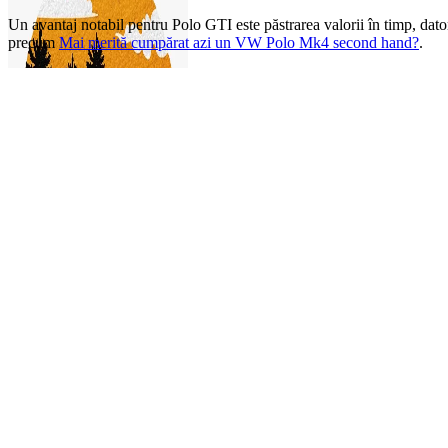
Un avantaj notabil pentru Polo GTI este păstrarea valorii în timp, dator
precum
Mai merită cumpărat azi un VW Polo Mk4 second hand?
.
0
items
0,00
lei