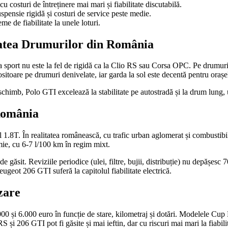
 costuri de întreținere mai mari și fiabilitate discutabilă.
uspensie rigidă și costuri de service peste medie.
me de fiabilitate la unele loturi.
tatea Drumurilor din România
sport nu este la fel de rigidă ca la Clio RS sau Corsa OPC. Pe drumuri
sitoare pe drumuri denivelate, iar garda la sol este decentă pentru orașel
 schimb, Polo GTI excelează la stabilitate pe autostradă și la drum lung, 
 România
.8T. În realitatea românească, cu trafic urban aglomerat și combustibil
ie, cu 6-7 l/100 km în regim mixt.
r de găsit. Reviziile periodice (ulei, filtre, bujii, distribuție) nu depășe
ugeot 206 GTI suferă la capitolul fiabilitate electrică.
zare
și 6.000 euro în funcție de stare, kilometraj și dotări. Modelele Cup E
 și 206 GTI pot fi găsite și mai ieftin, dar cu riscuri mai mari la fiabili