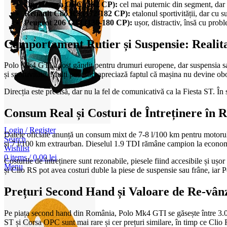
Opel Corsa OPC (192 CP):
cel mai puternic din segment, dar cu
Renault Clio RS (172-182 CP):
etalonul sportivității, dar cu s
Peugeot 206 GTI (138-180 CP):
ușor, distractiv, însă cu proble
Comportament Rutier și Suspensie: Reali
Polo Mk4 GTI a fost gândit pentru drumuri europene, dar suspensia sa 
și sportivitate. Mulți posesori apreciază faptul că mașina nu devine obo
Direcția este precisă, dar nu la fel de comunicativă ca la Fiesta ST. În
Consum Real și Costuri de Întreținere în
Login / Register
Datele oficiale anunță un consum mixt de 7-8 l/100 km pentru motorul 1
Search
și 7 l/100 km extraurban. Dieselul 1.9 TDI rămâne campion la econom
Wishlist
0
items
/
0,00
lei
Costurile de întreținere sunt rezonabile, piesele fiind accesibile și ușo
Menu
și Clio RS pot avea costuri duble la piese de suspensie sau frâne, iar Pe
Prețuri Second Hand și Valoare de Re-vân
Pe piața second hand din România, Polo Mk4 GTI se găsește între 3.000 
ST și Corsa OPC sunt mai rare și cer prețuri similare, în timp ce Clio RS