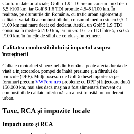
Conform datelor oficiale, Golf 5 1.9 TDI are un consum mixt de 5–
5,5 l/100 km, iar Golf 6 1.6 TDI promite 4,5–5 l/100 km. În
realitate, pe drumurile din România, cu trafic urban aglomerat și
calitatea variabilă a combustibilului, consumul mediu este cu 0,5–1
l/100 km mai mare decât cel declarat. Astfel, un Golf 5 1.9 TDI
consumă în medie 6 l/100 km, iar un Golf 6 1.6 TDI între 5,5 și 6,5
l/100 km, în funcție de stilul de condus și întreținere.
Calitatea combustibilului și impactul asupra
întreținerii
Calitatea motorinei și benzinei din România poate afecta durata de
viață a injectoarelor, pompei de înaltă presiune și a filtrului de
particule (DPF). Mulți posesori de Golf 6 diesel raportează pe
forumuri precum
VWForum.ro
probleme cu DPF și injectoare după
150.000 km, mai ales dacă mașina a fost alimentată frecvent cu
combustibil de calitate inferioară sau a fost folosită preponderent
urban.
Taxe, RCA și impozite locale
Impozit auto și RCA