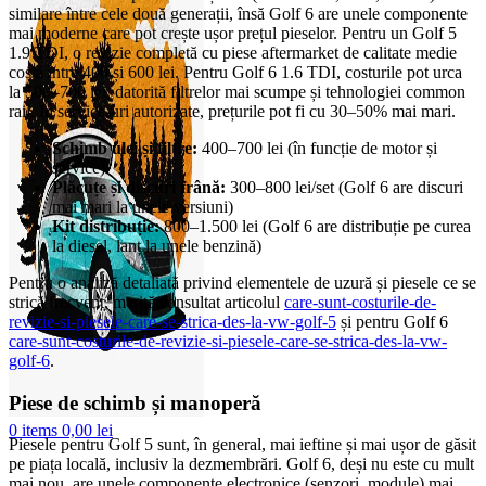
similare între cele două generații, însă Golf 6 are unele componente
mai moderne care pot crește ușor prețul pieselor. Pentru un Golf 5
1.9 TDI, o revizie completă cu piese aftermarket de calitate medie
costă între 400 și 600 lei. Pentru Golf 6 1.6 TDI, costurile pot urca
la 500–700 lei, datorită filtrelor mai scumpe și tehnologiei common
rail. În service-uri autorizate, prețurile pot fi cu 30–50% mai mari.
Schimb ulei și filtre:
400–700 lei (în funcție de motor și
service)
Plăcuțe și discuri frână:
300–800 lei/set (Golf 6 are discuri
mai mari la unele versiuni)
Kit distribuție:
800–1.500 lei (Golf 6 are distribuție pe curea
la diesel, lanț la unele benzină)
Pentru o analiză detaliată privind elementele de uzură și piesele ce se
strică frecvent, merită consultat articolul
care-sunt-costurile-de-
revizie-si-piesele-care-se-strica-des-la-vw-golf-5
și pentru Golf 6
care-sunt-costurile-de-revizie-si-piesele-care-se-strica-des-la-vw-
golf-6
.
Piese de schimb și manoperă
0
items
0,00
lei
Piesele pentru Golf 5 sunt, în general, mai ieftine și mai ușor de găsit
pe piața locală, inclusiv la dezmembrări. Golf 6, deși nu este cu mult
mai nou, are unele componente electronice (senzori, module) mai