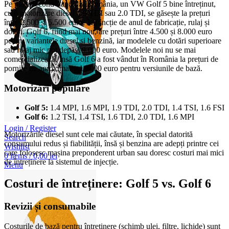
Pe piața second-hand din România, un VW Golf 5 bine întreținut,
cu o motorizare diesel 1.9 TDI sau 2.0 TDI, se găsește la prețuri
între 2.500 și 5.500 euro, în funcție de anul de fabricație, rulaj și
dotări. Golf 6, fiind mai nou, are prețuri între 4.500 și 8.000 euro
pentru variantele diesel și benzină, iar modelele cu dotări superioare
sau rulaj mic pot depăși 9.000 euro. Modelele noi nu se mai
comercializează, însă Golf 6 a fost vândut în România la prețuri de
pornire de aproximativ 14.000 euro pentru versiunile de bază.
Motorizări populare
Golf 5:
1.4 MPI, 1.6 MPI, 1.9 TDI, 2.0 TDI, 1.4 TSI, 1.6 FSI
Golf 6:
1.2 TSI, 1.4 TSI, 1.6 TDI, 2.0 TDI, 1.6 MPI
Login / Register
Motorizările diesel sunt cele mai căutate, în special datorită
Search
consumului redus și fiabilității, însă și benzina are adepți printre cei
Wishlist
care folosesc mașina preponderent urban sau doresc costuri mai mici
0
items
/
0,00
lei
de întreținere la sistemul de injecție.
Menu
Costuri de întreținere: Golf 5 vs. Golf 6
Revizii și consumabile
Costurile de bază pentru întreținere (schimb ulei, filtre, lichide) sunt