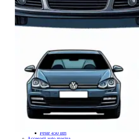
Navigație Mercedes W204
Navigație Mercedes W211
Navigație Mercedes Sprinter
Passat
Navigație Passat B5
Navigație Passat B5 5
Navigație Passat B6
Navigație Passat B7
Navigație Passat B8
Navigație Passat CC
Skoda
Navigație Skoda Fabia 1
Navigație Skoda Fabia 2
Navigație Skoda Octavia 1
Navigație Skoda Octavia 2
Navigație Skoda Octavia 3
Navigație Skoda Rapid
Navigație Skoda Superb 1
Navigație Skoda Superb 2
Navigație Toyota Avensis T25
Portbagaj Plafon Auto
Sub 350 Litri
Peste 350 Litri
Peste 450 litri
Accesorii auto masina