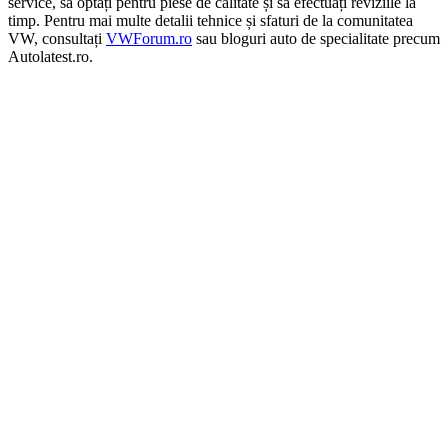
service, să optați pentru piese de calitate și să efectuați reviziile la
timp. Pentru mai multe detalii tehnice și sfaturi de la comunitatea
VW, consultați
VWForum.ro
sau bloguri auto de specialitate precum
Autolatest.ro.
On Sale
Navigatie Android pentru BMW S...
1.800,00
lei
Original price was: 1.800,00 lei.
1.499,00
lei
Current price is:
1.499,00 lei.
ADD TO CART