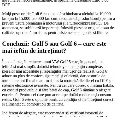
întreținerea necorespunzătoare, în special la dieselurile Euro 5 cu
DPF.
Mulți posesori de Golf 6 recomandă schimbarea uleiului la 10.000
km (nu la 15.000–20.000 km cum recomandă producătorul) pentru a
preveni uzura prematură a motorului și a turbocompresorului. De
asemenea, se subliniază importanța folosirii pieselor originale sau de
calitate superioară, mai ales pentru sistemele de injecție și filtrare.
Concluzii: Golf 5 sau Golf 6 – care este
mai ieftin de întreținut?
În concluzie, întreținerea unui VW Golf 5 este, în general, mai
ieftină și mai simplă, datorită tehnologiei mai puțin complexe,
pieselor mai accesibile și reparațiilor mai ușor de realizat. Golf 6
aduce un plus de confort, siguranță și eficiență, dar costurile de
întreținere pot fi mai mari, mai ales la motorizările diesel cu DPF și
sisteme electronice avansate. Pentru cei care doresc o mașină fiabilă,
cu costuri predictibile și fără bătăi de cap, Golf 5 rămâne o alegere
excelentă. Pentru cei care pun accent pe dotări moderne și consum
redus, Golf 6 este o opțiune bună, cu condiția să fie întreținut corect
și alimentat cu combustibil de calitate.
Indiferent de alegere, este recomandat să verificați istoricul de