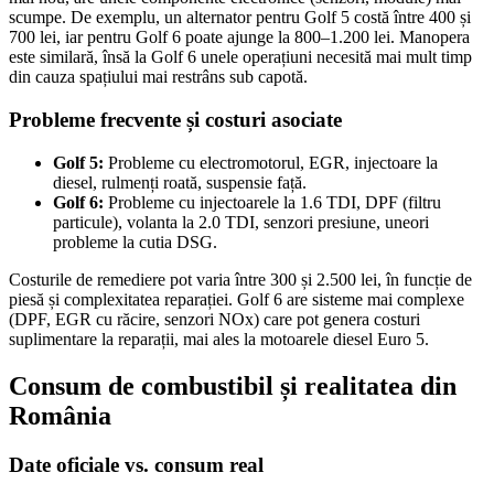
scumpe. De exemplu, un alternator pentru Golf 5 costă între 400 și
700 lei, iar pentru Golf 6 poate ajunge la 800–1.200 lei. Manopera
este similară, însă la Golf 6 unele operațiuni necesită mai mult timp
din cauza spațiului mai restrâns sub capotă.
Probleme frecvente și costuri asociate
Golf 5:
Probleme cu electromotorul, EGR, injectoare la
diesel, rulmenți roată, suspensie față.
Golf 6:
Probleme cu injectoarele la 1.6 TDI, DPF (filtru
particule), volanta la 2.0 TDI, senzori presiune, uneori
probleme la cutia DSG.
Costurile de remediere pot varia între 300 și 2.500 lei, în funcție de
piesă și complexitatea reparației. Golf 6 are sisteme mai complexe
(DPF, EGR cu răcire, senzori NOx) care pot genera costuri
suplimentare la reparații, mai ales la motoarele diesel Euro 5.
Consum de combustibil și realitatea din
România
Date oficiale vs. consum real