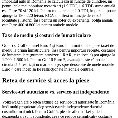
Impozitul auto în România se calculează în funcție de cilindree, iar
pentru cele mai populare motorizări (1.9 TDI, 1.6 TDI) suma anuală
este între 70 și 120 lei. Pentru motoarele de 2.0 TDI, impozitul poate
ajunge la 180–220 lei/an. RCA-ul diferă în funcție de vârstă,
localitate și istoric, însă pentru un șofer cu experiență, polița anuală
este între 400 și 800 lei pentru ambele modele.
Taxe de mediu și costuri de înmatriculare
Golf 5 și Golf 6 diesel Euro 4 și Euro 5 nu mai sunt supuse taxei de
mediu la prima înmatriculare, însă pentru importuri recente, costurile
de înmatriculare (numere provizorii, RAR, taxe locale) pot ajunge la
1.200–1.500 lei. Pentru Golf 6 Euro 5, avantajul este că poate
circula fără restricții în marile orașe, spre deosebire de unele modele
Euro 4 care încep să fie restricționate în zonele centrale.
Rețea de service și acces la piese
Service-uri autorizate vs. service-uri independente
Volkswagen are o rețea extinsă de service-uri autorizate în România,
însă mulți proprietari aleg service-urile independente datorită
costurilor mai mici. Pentru Golf 5, piesele aftermarket și de la
dezmembrări sunt abundente, ceea ce reduce semnificativ costurile