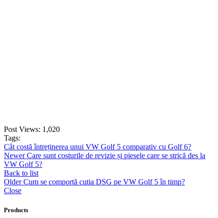
Cutie de depozitare în consolă...
145,97
lei
ADD TO CART
Post Views:
1,020
Tags:
Cât costă întreținerea unui VW Golf 5 comparativ cu Golf 6?
Newer
Care sunt costurile de revizie și piesele care se strică des la
VW Golf 5?
Back to list
Older
Cum se comportă cutia DSG pe VW Golf 5 în timp?
Close
Products