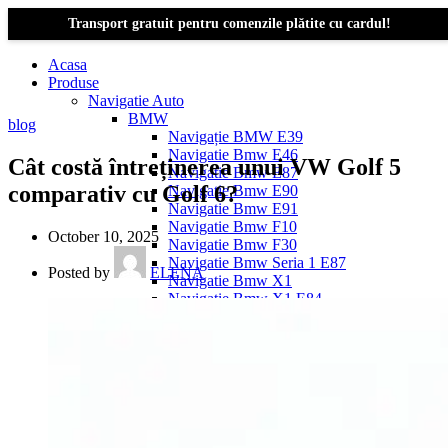
Transport gratuit pentru comenzile plătite cu cardul!
Acasa
Produse
Navigatie Auto
BMW
blog
Navigație BMW E39
Navigatie Bmw E46
Cât costă întreținerea unui VW Golf 5
Navigatie Bmw E87
comparativ cu Golf 6?
Navigatie Bmw E90
Navigatie Bmw E91
Navigatie Bmw F10
October 10, 2025
Navigatie Bmw F30
Navigatie Bmw Seria 1 E87
Posted by
ELENA
Navigatie Bmw X1
Navigatie Bmw X1 E84
Navigatie BMW X3
Navigatie BMW X3 E83
Navigatie BMW X3 f25
Dacia Logan
Navigație Dacia Logan 1 (2004–2012)
Navigație Dacia Logan 2 (2012–2020)
Navigație Dacia Logan 3 (2020–Prezent)
Dacia Duster