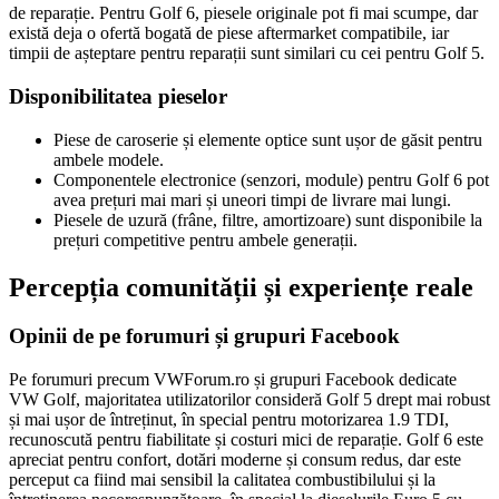
de reparație. Pentru Golf 6, piesele originale pot fi mai scumpe, dar
există deja o ofertă bogată de piese aftermarket compatibile, iar
timpii de așteptare pentru reparații sunt similari cu cei pentru Golf 5.
Disponibilitatea pieselor
Piese de caroserie și elemente optice sunt ușor de găsit pentru
ambele modele.
Componentele electronice (senzori, module) pentru Golf 6 pot
avea prețuri mai mari și uneori timpi de livrare mai lungi.
Piesele de uzură (frâne, filtre, amortizoare) sunt disponibile la
prețuri competitive pentru ambele generații.
Percepția comunității și experiențe reale
Opinii de pe forumuri și grupuri Facebook
Pe forumuri precum VWForum.ro și grupuri Facebook dedicate
VW Golf, majoritatea utilizatorilor consideră Golf 5 drept mai robust
și mai ușor de întreținut, în special pentru motorizarea 1.9 TDI,
recunoscută pentru fiabilitate și costuri mici de reparație. Golf 6 este
apreciat pentru confort, dotări moderne și consum redus, dar este
perceput ca fiind mai sensibil la calitatea combustibilului și la