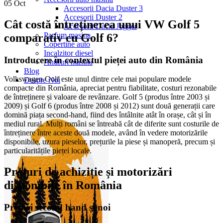
05
Oct
Accesorii Dacia Duster 3
Accesorii Duster 2
Cât costă întreținerea unui VW Golf 5
Accesorii Dacia Jogger
Parfum masina
comparativ cu Golf 6?
Copertine auto
Incalzitor diesel
Introducere în contextul pieței auto din România
Antifurt masina
Blog
Volkswagen Golf este unul dintre cele mai populare modele
Despre Noi
compacte din România, apreciat pentru fiabilitate, costuri rezonabile
de întreținere și valoare de revânzare. Golf 5 (produs între 2003 și
2009) și Golf 6 (produs între 2008 și 2012) sunt două generații care
domină piața second-hand, fiind des întâlnite atât în orașe, cât și în
mediul rural. Mulți români se întreabă cât de diferite sunt costurile de
întreținere între aceste două modele, având în vedere motorizările
disponibile, uzura pieselor, prețurile la piese și manoperă, precum și
particularitățile pieței locale.
Prețuri de achiziție și motorizări
disponibile în România
Prețuri second hand și noi