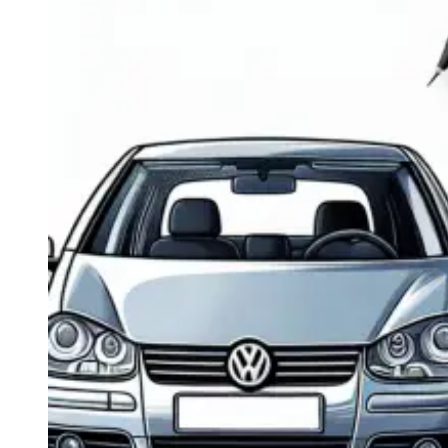
Navigatie Duster 2011
Navigatie Duster 2019
Audi
Navigatie Audi A3 8p
Navigatie Audi A4
Navigatie Audi A4 B6
Navigatie Audi A4 B7
Navigatie Audi A4 B8
Navigatie Audi A5
Navigatie Audi A6 C5
Navigatie Audi A6 C6
Navigatie Audi A6 C7
Navigatie Audi Q5
Ford
Navigație Ford Fiesta
Navigație Ford Focus 1
Navigație Ford Focus 2
Navigație Ford Focus MK3
Navigație Ford Mondeo MK3
Navigație Ford Mondeo MK4
Navigație Ford Transit
Mercedes
Navigație Mercedes C Class W203
Navigație Mercedes C Class W204
Navigație Mercedes W203