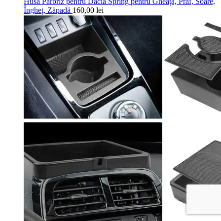
Husă Parbriz pentru Dacia Spring pentru Gheață, Praf, Soare,
Îngheț, Zăpadă
160,00
lei