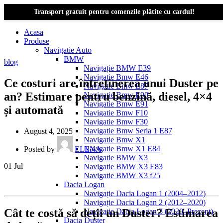
Transport gratuit pentru comenzile plătite cu cardul!
Acasa
Produse
Navigatie Auto
BMW
blog
Navigație BMW E39
Navigatie Bmw E46
Ce costuri are întreținerea unui Duster pe
Navigatie Bmw E87
an? Estimare pentru benzină, diesel, 4×4
Navigatie Bmw E90
Navigatie Bmw E91
și automată
Navigatie Bmw F10
Navigatie Bmw F30
Navigatie Bmw Seria 1 E87
August 4, 2025
Navigatie Bmw X1
Navigatie Bmw X1 E84
Posted by
ELENA
Navigatie BMW X3
01
Jul
Navigatie BMW X3 E83
Navigatie BMW X3 f25
Dacia Logan
Navigație Dacia Logan 1 (2004–2012)
Navigație Dacia Logan 2 (2012–2020)
Cât te costă să deții un Duster? Estimarea
Navigație Dacia Logan 3 (2020–Prezent)
Dacia Duster