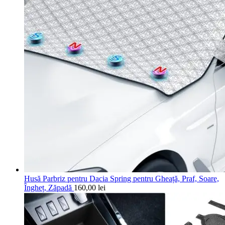
Husă Parbriz pentru Dacia Spring pentru Gheață, Praf, Soare,
Îngheț, Zăpadă
160,00
lei