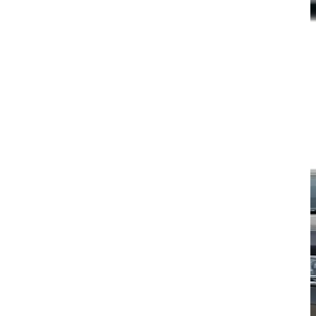
Suport pahare auto – compatibil Dacia Duster 2
301,50
lei
Descriere produs Vă invităm să cumpărați un suport special pentru pahare
destinat vehiculelor DACIA. Un...
Citeste mai mult
ADD TO CART