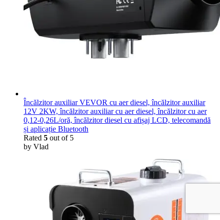
Încălzitor auxiliar VEVOR cu aer diesel, încălzitor auxiliar
12V 2KW, încălzitor auxiliar cu aer diesel, încălzitor cu aer
0,12-0,26L/oră, încălzitor diesel cu afișaj LCD, telecomandă
și aplicație Bluetooth
Rated
5
out of 5
by Vlad