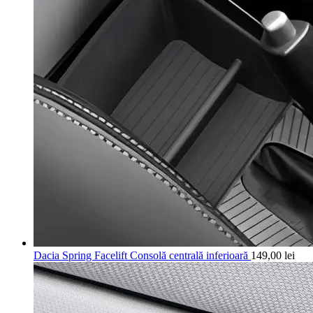
Dacia Spring Facelift Consolă centrală inferioară
149,00
lei