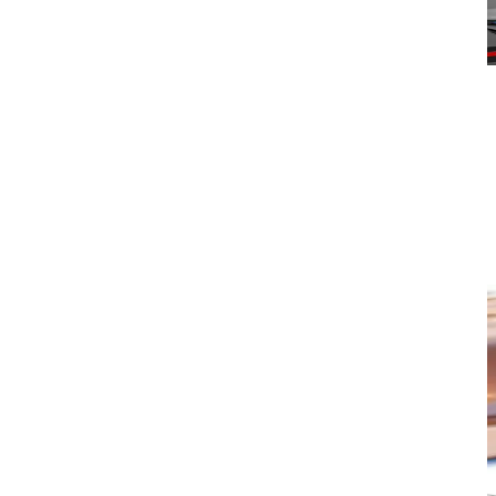
Folie protecție prag portbagaj – Dacia Duster 2 – aspect carbon
136,98
lei
Descriere produsFolie de protecție uProtect pentru pragul portbagajului
autoturismului tău Folia noastră de protecție rezistentă...
Citeste mai mult
ADD TO CART