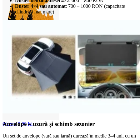
Duster benzină/diesel 4×2
: 600 – 800 RON
Duster 4×4 sau automat
: 700 – 1000 RON (capacitate
cilindrică mai mare)
Anvelope – uzură și schimb sezonier
0
items
0,00
lei
Un set de anvelope (vară sau iarnă) durează în medie 3–4 ani, cu un