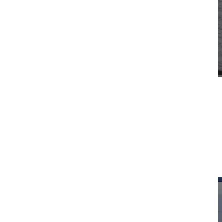
Tavă portbagaj – Dacia Duster II
252,86
lei
Despre acest articol Covoraș de portbagaj perfect pentru câini, potrivit
pentru Dacia Duster II din...
Citeste mai mult
ADD TO CART