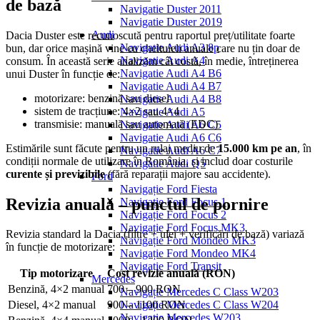
de bază
Navigatie Duster 2011
Navigatie Duster 2019
Audi
Dacia Duster este recunoscută pentru raportul preț/utilitate foarte
Navigatie Audi A3 8p
bun, dar orice mașină vine cu cheltuieli anuale care nu țin doar de
Navigatie Audi A4
consum. În această serie analizăm cât costă, în medie, întreținerea
Navigatie Audi A4 B6
unui Duster în funcție de:
Navigatie Audi A4 B7
motorizare: benzină sau diesel
Navigatie Audi A4 B8
sistem de tracțiune: 4×2 sau 4×4
Navigatie Audi A5
transmisie: manuală sau automată (EDC)
Navigatie Audi A6 C5
Navigatie Audi A6 C6
Estimările sunt făcute pentru un rulaj mediu de
15.000 km pe an
, în
Navigatie Audi A6 C7
condiții normale de utilizare în România, și includ doar costurile
Navigatie Audi Q5
curente și previzibile
(fără reparații majore sau accidente).
Ford
Navigație Ford Fiesta
Revizia anuală – punctul de pornire
Navigație Ford Focus 1
Navigație Ford Focus 2
Navigație Ford Focus MK3
Revizia standard la Dacia (filtre + ulei + verificări de bază) variază
Navigație Ford Mondeo MK3
în funcție de motorizare:
Navigație Ford Mondeo MK4
Navigație Ford Transit
Tip motorizare
Cost revizie anuală (RON)
Mercedes
Benzină, 4×2 manual
700 – 900 RON
Navigație Mercedes C Class W203
Navigație Mercedes C Class W204
Diesel, 4×2 manual
900 – 1100 RON
Navigație Mercedes W203