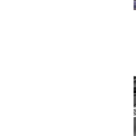
Deflector de vânt negru compatibil cu Dacia Duster II 2018-2023
410,47
lei
Despre acest articol Compatibil cu Dacia Duster II din 2018 Culoare: negru
Fabricat din sticlă...
ADD TO CART