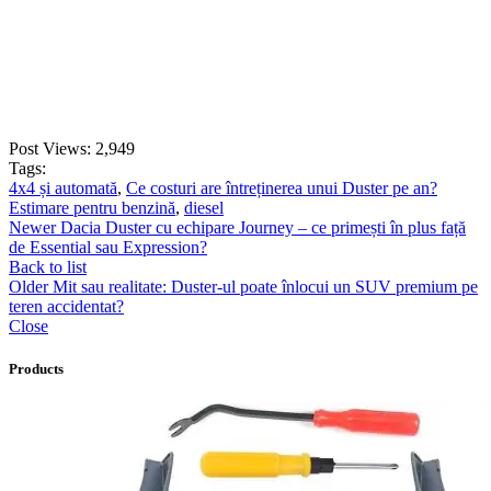
ADD TO CART
Post Views:
2,949
Tags:
4x4 și automată
,
Ce costuri are întreținerea unui Duster pe an?
Estimare pentru benzină
,
diesel
Newer
Dacia Duster cu echipare Journey – ce primești în plus față
de Essential sau Expression?
Back to list
Older
Mit sau realitate: Duster-ul poate înlocui un SUV premium pe
teren accidentat?
Close
Products