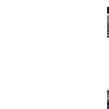
Covorașe 3D + protecție portbagaj pentru Dacia Duster II
479,34
lei
Descriere produsElmasline căptușeală pentru portbagaj din cauciuc 3D
pentru Dacia Duster din 2021 pentru 4x2...
Citeste mai mult
ADD TO CART