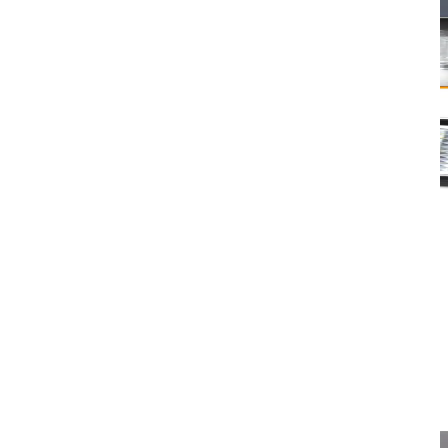
2x Becuri LED Canbus OZ-LAMPE – număr Dacia Duster /
Logan II / Lodgy
150,69
lei
Despre acest articol Modele compatibile: această lumină LED pentru
numărul de înmatriculare este compatibilă cu...
Citeste mai mult
ADD TO CART