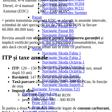
Benzină, 4×4 manual
1000 – 1200 RON
Navigație Mercedes W204
Diesel, 4×4 manual
1100 – 1300 RON
Navigație Mercedes W211
Automat (EDC)
1300 – 1500 RON*
Navigație Mercedes Sprinter
Passat
pentru transmisia automată EDC se adaugă, la anumite intervale,
*
Navigație Passat B5
schimbul de ulei special (în jur de 700–1000 RON la fiecare
Navigație Passat B5 5
60.000–80.000 km)
Navigație Passat B6
Navigație Passat B7
Revizia anuală este
obligatorie pentru menținerea garanției
și
Navigație Passat B8
implică verificări periodice, dar și înlocuirea consumabilelor, mai
Navigație Passat CC
ales dacă circuli frecvent urban sau în zone cu praf/noroi.
Skoda
Navigație Skoda Fabia 1
ITP și taxe anuale
Navigație Skoda Fabia 2
Navigație Skoda Octavia 1
Navigație Skoda Octavia 2
ITP
: 120 – 150 RON (la 2 ani pentru mașinile noi, anual
Navigație Skoda Octavia 3
după 10 ani)
Navigație Skoda Rapid
Rovinietă
: 147 RON/an pentru autoturisme
Navigație Skoda Superb 1
Taxă parcare
(unde e cazul): 100 – 600 RON/an, în funcție
Navigație Skoda Superb 2
de oraș
Navigație Toyota Avensis T25
Impozit auto
:
Portbagaj Plafon Auto
sub 1.600 cmc: 70 – 140 RON
Sub 350 Litri
peste 1.600 cmc: 180 – 300 RON
Peste 350 Litri
Peste 450 litri
În partea a doua vom analiza costurile legate de
consum carburant,
Accesorii auto masina