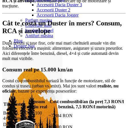
RCA și anvelope
, diferențiate pe fiecare tip de motorizare și
Accesorii Dacia Duster 3
tracțiune.
Accesorii Duster 2
Accesorii Dacia Jogger
Parfum masina
Cât te costă un Duster în mers? Consum,
Copertine auto
RCA și anvelope
Incalzitor diesel
Antifurt masina
Blog
După revizii și taxe fixe, cele mai mari cheltuieli anuale vin din
Despre Noi
folosirea efectivă a mașinii: alimentare, asigurare și uzura pneurilor.
Aici diferențele între benzină, diesel, 4×4 și cutie automată devin
mult mai vizibile.
Consum real pe 15.000 km/an
Costul cu combustibilul variază în funcție de motorizare, stil de
condus și traseu (urban vs. mixt). Mai jos sunt valori
realiste, nu
oficiale
, bazate pe experiența posesorilor:
Consum
Cost combustibil/an (la preț 7,3 RON/l
Tip Duster
mediu real
benzină, 7,5 RON/l motorină)
Benzină,
7,2 l/100
~7.884 RON
4×2 manual
km
Diesel, 4×2
5,6 l/100
~6.300 RON