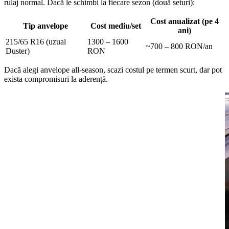
rulaj normal. Dacă le schimbi la fiecare sezon (două seturi):
Cost anualizat (pe 4
Tip anvelope
Cost mediu/set
ani)
215/65 R16 (uzual
1300 – 1600
~700 – 800 RON/an
Duster)
RON
Dacă alegi anvelope all-season, scazi costul pe termen scurt, dar pot
exista compromisuri la aderență.