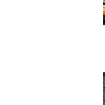
Amortizor pentru clapeta de umplere – Dacia Duster 2
116,49
lei
Descriere produsVă invităm să achiziționați amortizoare alternative pentru
clapeta rezervorului de combustibil pentru Dacia Duster...
Citeste mai mult
ADD TO CART