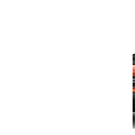
Descriere produsAceste arcuri pe gaz sunt compatibile cu Dacia Duster
2010–2017.Un înlocuitor pentru piesa originală...
Citeste mai mult
ADD TO CART