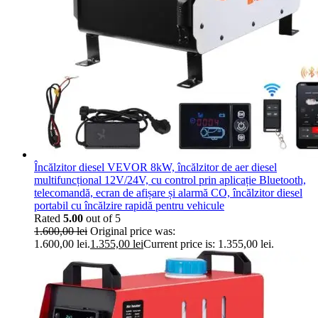
Încălzitor diesel VEVOR 8kW, încălzitor de aer diesel
multifuncțional 12V/24V, cu control prin aplicație Bluetooth,
telecomandă, ecran de afișare și alarmă CO, încălzitor diesel
portabil cu încălzire rapidă pentru vehicule
Rated
5.00
out of 5
1.600,00
lei
Original price was:
1.600,00 lei.
1.355,00
lei
Current price is: 1.355,00 lei.