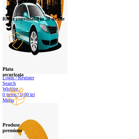
Retur convenabil in 30 de zile
Plata
securizata
Login / Register
Search
Wishlist
0
items
/
0,00
lei
Menu
Produse
premium