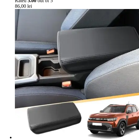
Rated
5.00
out of 5
86,00
lei