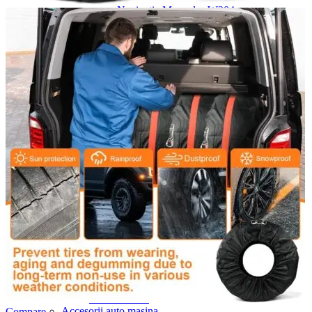
Navigație Mercedes W204
Navigație Mercedes W211
Navigație Mercedes Sprinter
Passat
Navigație Passat B5
Navigație Passat B5 5
Navigație Passat B6
Navigație Passat B7
Navigație Passat B8
Navigație Passat CC
Skoda
Navigație Skoda Fabia 1
Navigație Skoda Fabia 2
Navigație Skoda Octavia 1
Navigație Skoda Octavia 2
Navigație Skoda Octavia 3
Navigație Skoda Rapid
Navigație Skoda Superb 1
Navigație Skoda Superb 2
Navigație Toyota Avensis T25
Portbagaj Plafon Auto
Sub 350 Litri
Peste 350 Litri
Peste 450 litri
Accesorii auto masina
Compare