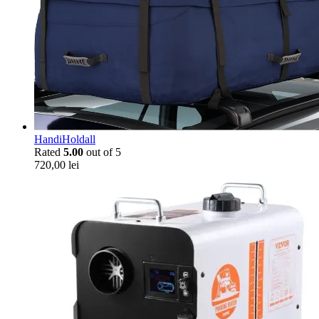
HandiHoldall
Rated
5.00
out of 5
720,00
lei