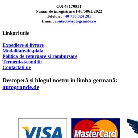
CUI 47170931
Numar de inregistrare F40/5861/2022
Telefon :
+40 738 324 285
Email:
contact@autogrande.ro
Linkuri utile
Expediere-si-livrare
Modalitate-de-plata
Politica-de-returnare-si-rambursare
T
ermeni-si-conditii
Contactati-ne
Descoperă și blogul nostru în limba germană:
autogrande.de