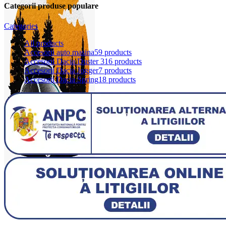
Categorii produse populare
Categories
All
products
Accesorii auto masina
59 products
Accesorii Dacia Duster 3
16 products
Accesorii Dacia Jogger
7 products
Accesorii Dacia Spring
18 products
0
items
0,00
lei