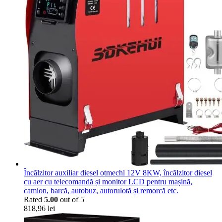
Încălzitor auxiliar diesel otmechl 12V 8KW, încălzitor diesel
cu aer cu telecomandă și monitor LCD pentru mașină,
camion, barcă, autobuz, autorulotă și remorcă etc.
Rated
5.00
out of 5
818,96
lei