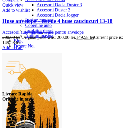
Accesorii Dacia Duster 3
Quick view
Accesorii Duster 2
Add to wishlist
Accesorii Dacia Jogger
Parfum masina
Huse anvelope – Set de 4 huse cauciucuri 13-18
Copertine auto
Incalzitor diesel
Accesorii auto masina
,
Huse pentru anvelope
Antifurt masina
200,00
lei
Original price was: 200,00 lei.
149,58
lei
Current price is:
Blog
149,58 lei.
Despre Noi
Add to cart
Livrare Rapida
Oriunde in tara