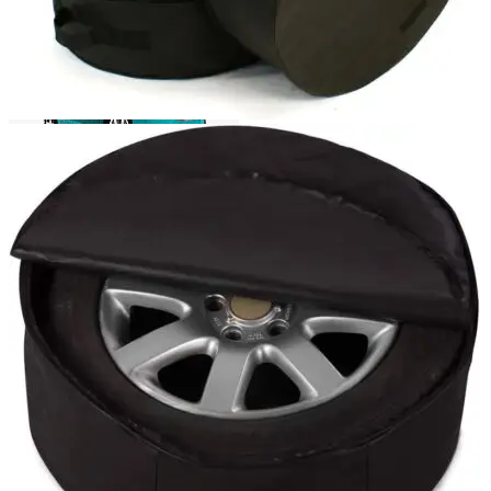
Login / Register
Search
Wishlist
0
items
/
0,00
lei
Menu