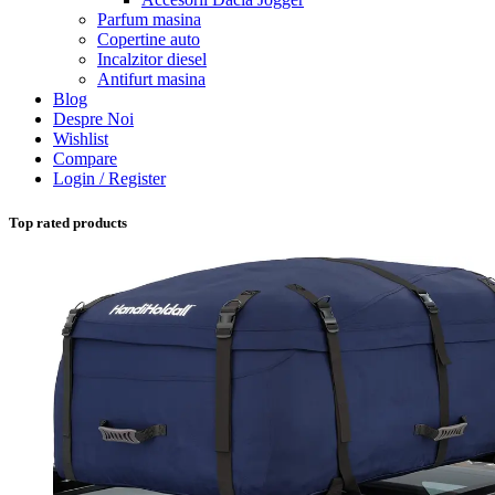
Parfum masina
Copertine auto
Incalzitor diesel
Antifurt masina
Blog
Despre Noi
Wishlist
Compare
Login / Register
Top rated products