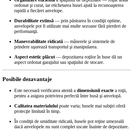
ordonat şi curat, iar etichetarea husei ajută la recunoaşterea
rapidă a fiecărei anvelope.
Durabilitate extinsă
— prin păstrarea în condiţii optime,
anvelopele pot fi utilizate mai multe sezoane fără pierderi de
performanţă.
Manevrabilitate ridicată
— mânerele şi sistemele de
prindere uşurează transportul şi manipularea.
Aspect estetic plăcut
— depozitarea roţilor în huse dă un
aspect ordonat garajului sau spaţiului de stocare.
Posibile dezavantaje
Este necesară verificarea atentă a
dimensiunii exacte
a roţii,
pentru a asigura potrivirea perfectă între husă şi anvelopă.
Calitatea materialului
poate varia; husele mai subţiri oferă
protecţie limitată în timp.
În condiţii de umiditate ridicată, husele pot reţine umezeală
dacă anvelopele nu sunt complet uscate înainte de depozitare.