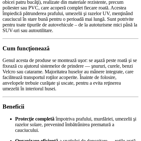
obicei patru bucăţi), realizate din materiale rezistente, precum
poliester sau PVC, care acoperă complet fiecare roată. Acestea
împiedică pătrunderea prafului, umezelii şi razelor UV, menţinând
cauciucul în stare bună pentru o perioadă mai lungă. Sunt potrivite
pentru toate tipurile de autovehicule – de la autoturisme mici până la
SUV-uri sau autoutilitare.
Cum funcţionează
Genul acesta de produse se montează uşor: se aşază peste roată şi se
fixează cu ajutorul sistemelor de prindere — şnururi, curele, benzi
Velcro sau catarame. Majoritatea huse­lor au mânere integrate, care
facilitează transportul roţilor acoperite. Înainte de folosire,
anvelopele trebuie curăţate şi uscate, pentru a evita reţinerea
umezelii în interiorul husei.
Beneficii
Protecţie completă
împotriva prafului, murdăriei, umezelii şi
razelor solare, prevenind îmbătrânirea prematură a
cauciucului.
Organizare eficientă
a spaţiului de depozitare — roţile arată