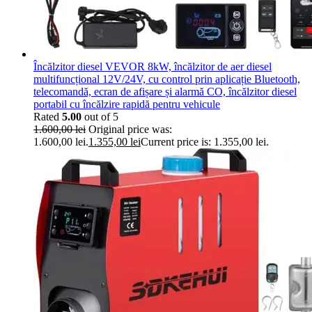
Încălzitor diesel VEVOR 8kW, încălzitor de aer diesel
multifuncțional 12V/24V, cu control prin aplicație Bluetooth,
telecomandă, ecran de afișare și alarmă CO, încălzitor diesel
portabil cu încălzire rapidă pentru vehicule
Rated
5.00
out of 5
1.600,00
lei
Original price was:
1.600,00 lei.
1.355,00
lei
Current price is: 1.355,00 lei.