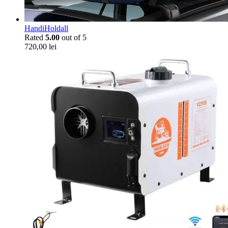
HandiHoldall
Rated
5.00
out of 5
720,00
lei