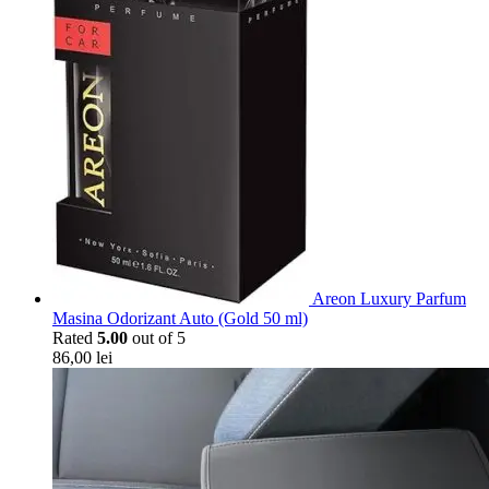
Areon Luxury Parfum
Masina Odorizant Auto (Gold 50 ml)
Rated
5.00
out of 5
86,00
lei