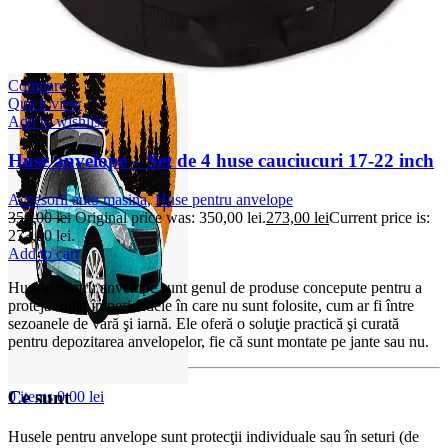
Compare
Quick view
Add to wishlist
Huse anvelope – Set de 4 huse cauciucuri 17-22 inch
Accesorii auto masina
,
Huse pentru anvelope
350,00
lei
Original price was: 350,00 lei.
273,00
lei
Current price is:
273,00 lei.
Add to cart
Husele pentru anvelope sunt genul de produse concepute pentru a
proteja roţile în perioadele în care nu sunt folosite, cum ar fi între
sezoanele de vară şi iarnă. Ele oferă o soluţie practică şi curată
pentru depozitarea anvelopelor, fie că sunt montate pe jante sau nu.
Ce sunt
0
items
0,00
lei
Husele pentru anvelope sunt protecţii individuale sau în seturi (de