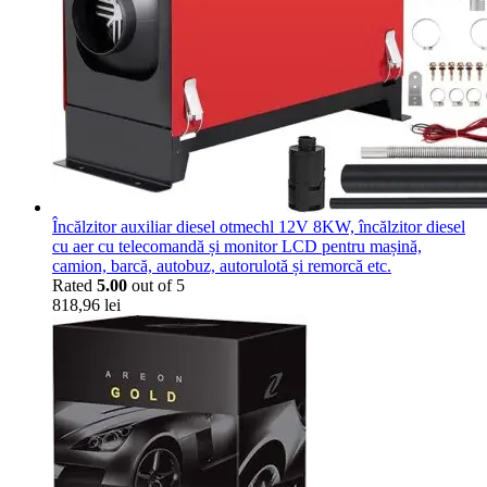
Încălzitor auxiliar diesel otmechl 12V 8KW, încălzitor diesel
cu aer cu telecomandă și monitor LCD pentru mașină,
camion, barcă, autobuz, autorulotă și remorcă etc.
Rated
5.00
out of 5
818,96
lei