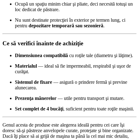
Ocupă un spaţiu minim chiar şi pliate, deci necesită totuşi un
loc dedicat de păstrare.
Nu sunt destinate protecţiei în exterior pe termen lung, ci
pentru
depozitare temporară sau sezonieră
.
Ce să verifici înainte de achiziţie
Dimensiunea compatibilă
cu roţile tale (diametru şi lăţime).
Materialul
— ideal să fie impermeabil, respirabil şi uşor de
curăţat.
Sistemul de fixare
— asigură o prindere fermă şi previne
alunecarea.
Prezenţa mânerelor
— utile pentru transport şi mutare.
Set complet de 4 bucăţi
, suficient pentru toate roţile maşinii.
Genul acesta de produse este alegerea ideală pentru cei care îşi
doresc să-şi păstreze anvelopele curate, protejate şi bine organizate.
Dacă îţi place să ai grijă de maşina ta până la cel mai mic detaliu,