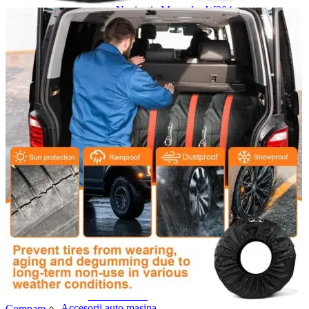
Navigație Mercedes W204
Navigație Mercedes W211
Navigație Mercedes Sprinter
Passat
Navigație Passat B5
Navigație Passat B5 5
Navigație Passat B6
Navigație Passat B7
Navigație Passat B8
Navigație Passat CC
Skoda
Navigație Skoda Fabia 1
Navigație Skoda Fabia 2
Navigație Skoda Octavia 1
Navigație Skoda Octavia 2
Navigație Skoda Octavia 3
Navigație Skoda Rapid
Navigație Skoda Superb 1
Navigație Skoda Superb 2
Navigație Toyota Avensis T25
Portbagaj Plafon Auto
Sub 350 Litri
Peste 350 Litri
Peste 450 litri
Accesorii auto masina
Compare