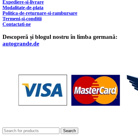
Expediere-si-livrare
Modalitate-de-plata
Politica-de-returnare-si-rambursare
T
ermeni-si-conditii
Contactati-ne
Descoperă și blogul nostru în limba germană:
autogrande.de
Search