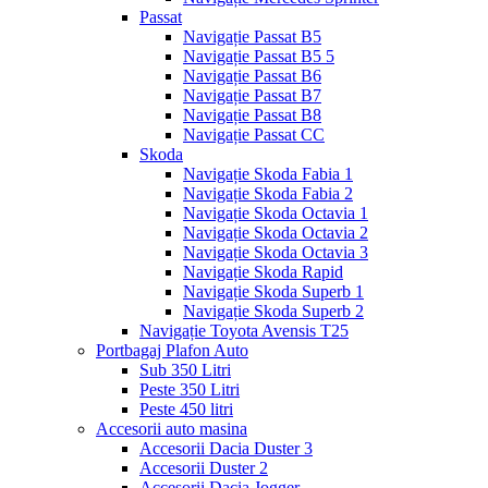
Passat
Navigație Passat B5
Navigație Passat B5 5
Navigație Passat B6
Navigație Passat B7
Navigație Passat B8
Navigație Passat CC
Skoda
Navigație Skoda Fabia 1
Navigație Skoda Fabia 2
Navigație Skoda Octavia 1
Navigație Skoda Octavia 2
Navigație Skoda Octavia 3
Navigație Skoda Rapid
Navigație Skoda Superb 1
Navigație Skoda Superb 2
Navigație Toyota Avensis T25
Portbagaj Plafon Auto
Sub 350 Litri
Peste 350 Litri
Peste 450 litri
Accesorii auto masina
Accesorii Dacia Duster 3
Accesorii Duster 2
Accesorii Dacia Jogger