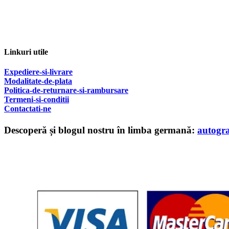
Linkuri utile
Expediere-si-livrare
Modalitate-de-plata
Politica-de-returnare-si-rambursare
T
ermeni-si-conditii
Contactati-ne
Descoperă și blogul nostru în limba germană:
autogr