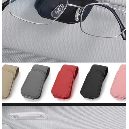
Navigație Mercedes W203
Navigație Mercedes W204
Navigație Mercedes W211
Navigație Mercedes Sprinter
Passat
Navigație Passat B5
Navigație Passat B5 5
Navigație Passat B6
Navigație Passat B7
Navigație Passat B8
Navigație Passat CC
Skoda
Navigație Skoda Fabia 1
Navigație Skoda Fabia 2
Navigație Skoda Octavia 1
Navigație Skoda Octavia 2
Navigație Skoda Octavia 3
Navigație Skoda Rapid
Navigație Skoda Superb 1
Navigație Skoda Superb 2
Navigație Toyota Avensis T25
Portbagaj Plafon Auto
Sub 350 Litri
Peste 350 Litri
Peste 450 litri