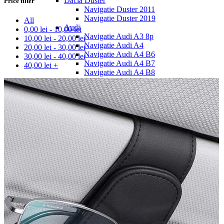
Dacia Duster
Price filter
Navigatie Duster 2011
Navigatie Duster 2019
All
Audi
0,00
lei
-
10,00
lei
Navigatie Audi A3 8p
10,00
lei
-
20,00
lei
Navigatie Audi A4
20,00
lei
-
30,00
lei
Navigatie Audi A4 B6
30,00
lei
-
40,00
lei
Navigatie Audi A4 B7
40,00
lei
+
Navigatie Audi A4 B8
Navigatie Audi A5
Navigatie Audi A6 C5
Navigatie Audi A6 C6
Navigatie Audi A6 C7
Navigatie Audi Q5
Ford
Navigație Ford Fiesta
Navigație Ford Focus 1
Navigație Ford Focus 2
Navigație Ford Focus MK3
Navigație Ford Mondeo MK3
Navigație Ford Mondeo MK4
Navigație Ford Transit
Mercedes
Navigație Mercedes C Class W203
Navigație Mercedes C Class W204