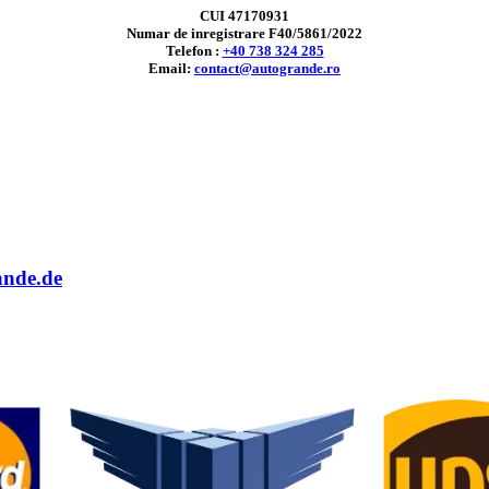
CUI 47170931
Numar de inregistrare F40/5861/2022
Telefon :
+40 738 324 285
Email:
contact@autogrande.ro
ande.de