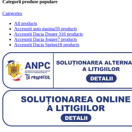
Categorii produse populare
Categories
All
products
Accesorii auto masina
59 products
Accesorii Dacia Duster 3
16 products
Accesorii Dacia Jogger
7 products
Accesorii Dacia Spring
18 products