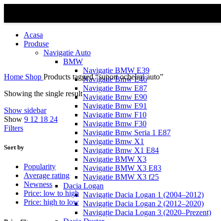
Acasa
Produse
Navigatie Auto
BMW
Navigație BMW E39
Home
Shop
Products tagged “suport ochelari auto”
Navigatie Bmw E46
Navigatie Bmw E87
Showing the single result
Navigatie Bmw E90
Navigatie Bmw E91
Show sidebar
Navigatie Bmw F10
Show
9
12
18
24
Navigatie Bmw F30
Filters
Navigatie Bmw Seria 1 E87
Navigatie Bmw X1
Sort by
Navigatie Bmw X1 E84
Navigatie BMW X3
Popularity
Navigatie BMW X3 E83
Average rating
Navigatie BMW X3 f25
Newness
Dacia Logan
Price: low to high
Navigație Dacia Logan 1 (2004–2012)
Price: high to low
Navigație Dacia Logan 2 (2012–2020)
Navigație Dacia Logan 3 (2020–Prezent)