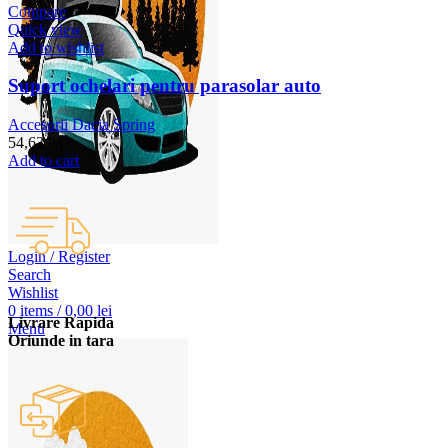
Compare
Quick view
Add to wishlist
Suport ochelari pentru parasolar auto
Accesorii Dacia Spring
54,63
lei
Add to cart
Login / Register
Search
Wishlist
0
items
/
0,00
lei
Livrare Rapida
Menu
Oriunde in tara