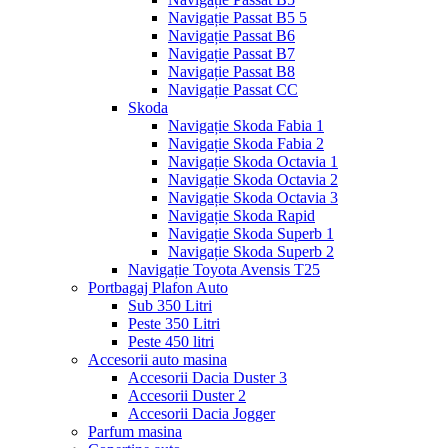
Navigație Passat B5 5
Navigație Passat B6
Navigație Passat B7
Navigație Passat B8
Navigație Passat CC
Skoda
Navigație Skoda Fabia 1
Navigație Skoda Fabia 2
Navigație Skoda Octavia 1
Navigație Skoda Octavia 2
Navigație Skoda Octavia 3
Navigație Skoda Rapid
Navigație Skoda Superb 1
Navigație Skoda Superb 2
Navigație Toyota Avensis T25
Portbagaj Plafon Auto
Sub 350 Litri
Peste 350 Litri
Peste 450 litri
Accesorii auto masina
Accesorii Dacia Duster 3
Accesorii Duster 2
Accesorii Dacia Jogger
Parfum masina