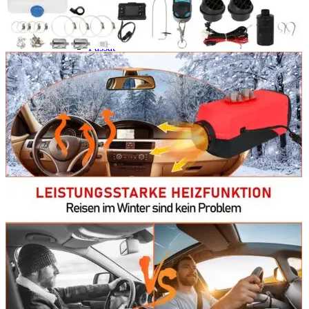
Navigație Mercedes W204
Navigație Mercedes W211
Navigație Mercedes Sprinter
Passat
Navigație Passat B5
Navigație Passat B5 5
Navigație Passat B6
Navigație Passat B7
Navigație Passat B8
Navigație Passat CC
Skoda
Navigație Skoda Fabia 1
Navigație Skoda Fabia 2
Navigație Skoda Octavia 1
Navigație Skoda Octavia 2
Navigație Skoda Octavia 3
Navigație Skoda Rapid
Navigație Skoda Superb 1
Navigație Skoda Superb 2
Navigație Toyota Avensis T25
Portbagaj Plafon Auto
Sub 350 Litri
Peste 350 Litri
Peste 450 litri
Accesorii auto masina