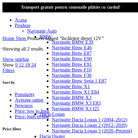
Transport gratuit pentru comenzile plătite cu cardul!
Acasa
Produse
Navigatie Auto
BMW
Home
Shop
Products tagged “încălzitor diesel 12V”
Navigație BMW E39
Navigatie Bmw E46
Showing all 2 results
Navigatie Bmw E87
Navigatie Bmw E90
Show sidebar
Navigatie Bmw E91
Show
9
12
18
24
Navigatie Bmw F10
Filters
Navigatie Bmw F30
Navigatie Bmw Seria 1 E87
Sort by
Navigatie Bmw X1
Navigatie Bmw X1 E84
Popularity
Navigatie BMW X3
Average rating
Navigatie BMW X3 E83
Newness
Navigatie BMW X3 f25
Price: low to high
Dacia Logan
Price: high to low
Navigație Dacia Logan 1 (2004–2012)
Navigație Dacia Logan 2 (2012–2020)
Price filter
Navigație Dacia Logan 3 (2020–Prezent)
Dacia Duster