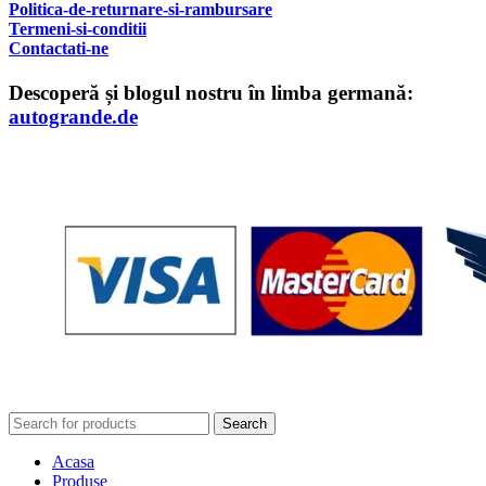
Politica-de-returnare-si-rambursare
T
ermeni-si-conditii
Contactati-ne
Descoperă și blogul nostru în limba germană:
autogrande.de
Search
Acasa
Produse