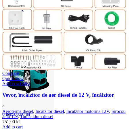
Compare
Quick view
Add to wishlist
Vevor, încălzitor de aer diesel de 12 V, încălzitor
4
Aeroterma diesel
,
Incalzitor diesel
,
Incalzitor motorina 12V
,
Sirocou
0
items
0,00
lei
auto 12v
,
Tun caldura diesel
751,00
lei
Add to cart