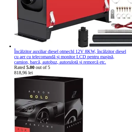
Încălzitor auxiliar diesel otmechl 12V 8KW, încălzitor diesel
cu aer cu telecomandă și monitor LCD pentru mașină,
camion, barcă, autobuz, autorulotă și remorcă etc.
Rated
5.00
out of 5
818,96
lei