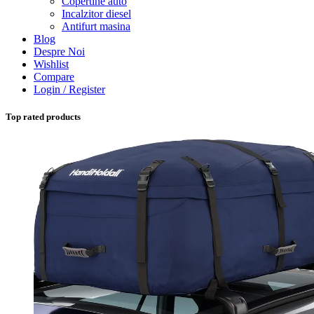
Copertine auto
Incalzitor diesel
Antifurt masina
Blog
Despre Noi
Wishlist
Compare
Login / Register
Top rated products