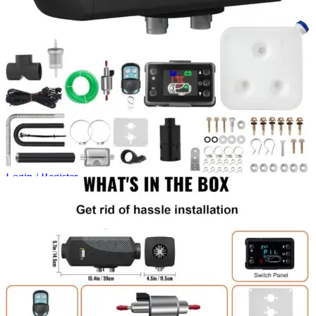
Login / Register
Search
Wishlist
0
items
/
0,00
lei
Menu