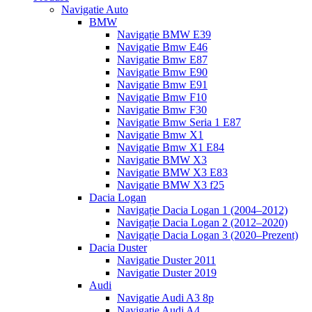
Navigatie Auto
BMW
Navigație BMW E39
Navigatie Bmw E46
Navigatie Bmw E87
Navigatie Bmw E90
Navigatie Bmw E91
Navigatie Bmw F10
Navigatie Bmw F30
Navigatie Bmw Seria 1 E87
Navigatie Bmw X1
Navigatie Bmw X1 E84
Navigatie BMW X3
Navigatie BMW X3 E83
Navigatie BMW X3 f25
Dacia Logan
Navigație Dacia Logan 1 (2004–2012)
Navigație Dacia Logan 2 (2012–2020)
Navigație Dacia Logan 3 (2020–Prezent)
Dacia Duster
Navigatie Duster 2011
Navigatie Duster 2019
Audi
Navigatie Audi A3 8p
Navigatie Audi A4