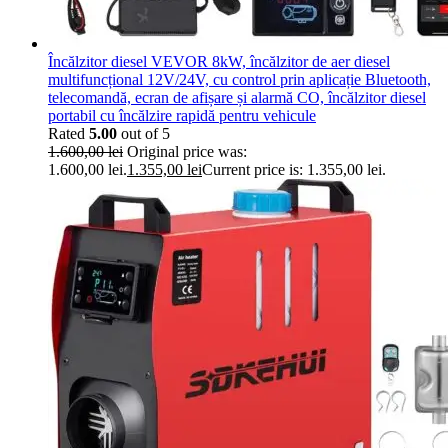
Încălzitor diesel VEVOR 8kW, încălzitor de aer diesel
multifuncțional 12V/24V, cu control prin aplicație Bluetooth,
telecomandă, ecran de afișare și alarmă CO, încălzitor diesel
portabil cu încălzire rapidă pentru vehicule
Rated
5.00
out of 5
1.600,00
lei
Original price was:
1.600,00 lei.
1.355,00
lei
Current price is: 1.355,00 lei.