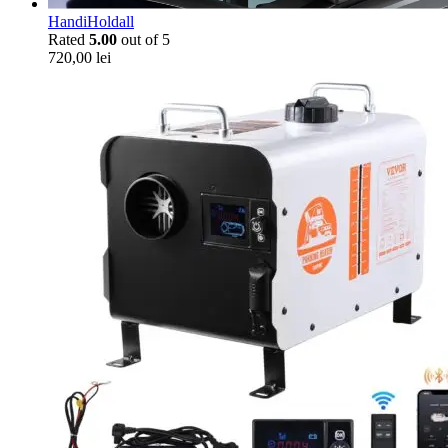
HandiHoldall
Rated
5.00
out of 5
720,00
lei