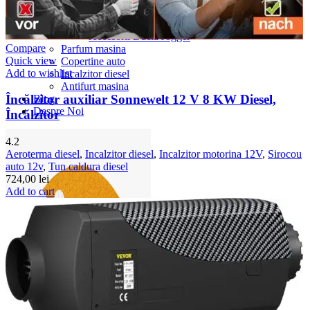
Accesorii Dacia Duster 3
Accesorii Duster 2
Accesorii Dacia Jogger
Compare
Parfum masina
Quick view
Copertine auto
Add to wishlist
Incalzitor diesel
Antifurt masina
Încălzitor auxiliar Sonnewelt 12 V 8 KW Diesel,
Blog
Despre Noi
Încălzitor
4.2
Aeroterma diesel
,
Incalzitor diesel
,
Incalzitor motorina 12V
,
Sirocou
auto 12v
,
Tun caldura diesel
724,00
lei
Add to cart