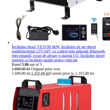
Încălzitor diesel VEVOR 8kW, încălzitor de aer diesel
multifuncțional 12V/24V, cu control prin aplicație Bluetooth,
telecomandă, ecran de afișare și alarmă CO, încălzitor diesel
portabil cu încălzire rapidă pentru vehicule
Rated
5.00
out of 5
1.600,00
lei
Original price was:
1.600,00 lei.
1.355,00
lei
Current price is: 1.355,00 lei.