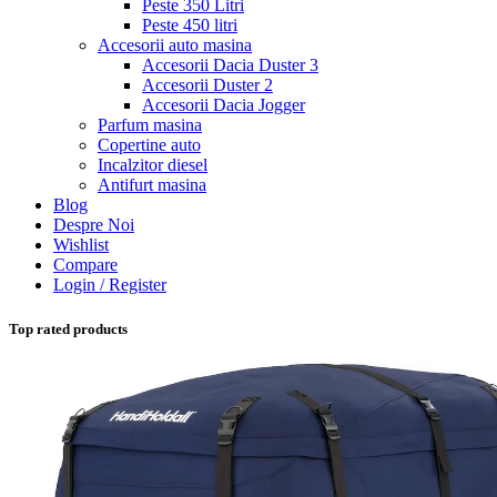
Peste 350 Litri
Peste 450 litri
Accesorii auto masina
Accesorii Dacia Duster 3
Accesorii Duster 2
Accesorii Dacia Jogger
Parfum masina
Copertine auto
Incalzitor diesel
Antifurt masina
Blog
Despre Noi
Wishlist
Compare
Login / Register
Top rated products