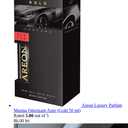
Areon Luxury Parfum
Masina Odorizant Auto (Gold 50 ml)
Rated
5.00
out of 5
86,00
lei