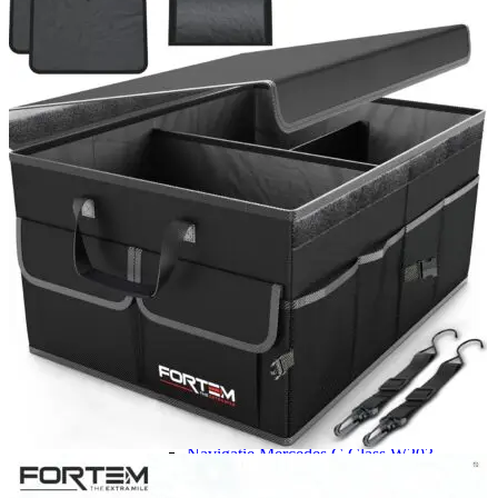
Navigatie Duster 2011
Navigatie Duster 2019
Audi
Navigatie Audi A3 8p
Navigatie Audi A4
Navigatie Audi A4 B6
Navigatie Audi A4 B7
Navigatie Audi A4 B8
Navigatie Audi A5
Navigatie Audi A6 C5
Navigatie Audi A6 C6
Navigatie Audi A6 C7
Navigatie Audi Q5
Ford
Navigație Ford Fiesta
Navigație Ford Focus 1
Navigație Ford Focus 2
Navigație Ford Focus MK3
Navigație Ford Mondeo MK3
Navigație Ford Mondeo MK4
Navigație Ford Transit
Mercedes
Navigație Mercedes C Class W203
Navigație Mercedes C Class W204
Navigație Mercedes W203