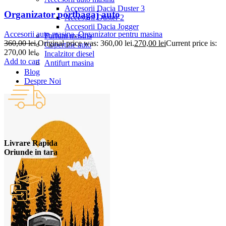
Accesorii Dacia Duster 3
Organizator portbagaj auto
Accesorii Duster 2
Accesorii Dacia Jogger
Accesorii auto masina
,
Organizator pentru masina
Parfum masina
360,00
lei
Original price was: 360,00 lei.
270,00
lei
Current price is:
Copertine auto
270,00 lei.
Incalzitor diesel
Add to cart
Antifurt masina
Blog
Despre Noi
Livrare Rapida
Oriunde in tara