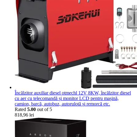
Încălzitor auxiliar diesel otmechl 12V 8KW, încălzitor diesel
cu aer cu telecomandă și monitor LCD pentru mașină,
camion, barcă, autobuz, autorulotă și remorcă etc.
Rated
5.00
out of 5
818,96
lei