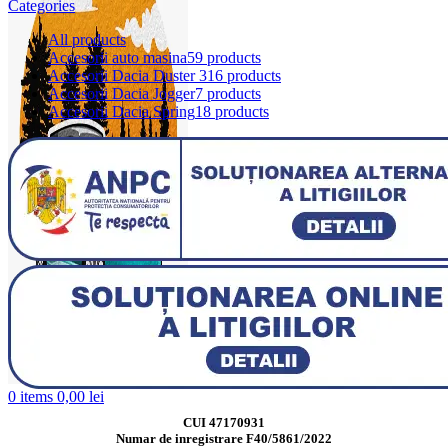
Categories
All
products
Accesorii auto masina
59 products
Accesorii Dacia Duster 3
16 products
Accesorii Dacia Jogger
7 products
Accesorii Dacia Spring
18 products
0
items
0,00
lei
CUI 47170931
Numar de inregistrare F40/5861/2022