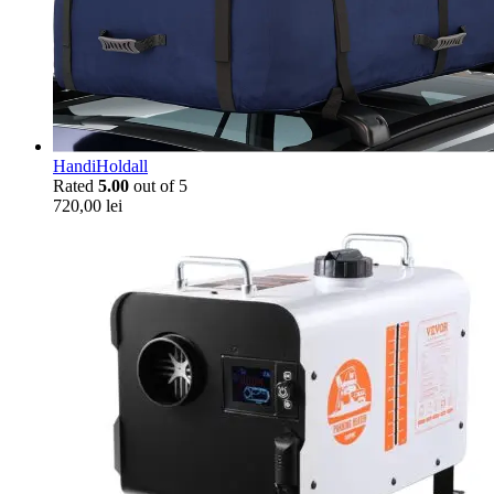
HandiHoldall
Rated
5.00
out of 5
720,00
lei