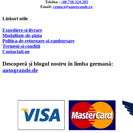
Telefon :
+40 738 324 285
Email:
contact@autogrande.ro
Linkuri utile
Expediere-si-livrare
Modalitate-de-plata
Politica-de-returnare-si-rambursare
T
ermeni-si-conditii
Contactati-ne
Descoperă și blogul nostru în limba germană:
autogrande.de