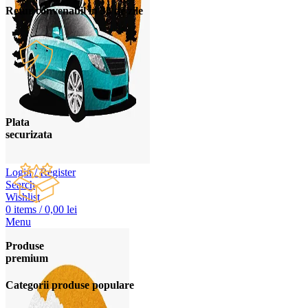
Retur convenabil in 30 de zile
Plata
securizata
Login / Register
Search
Wishlist
0
items
/
0,00
lei
Menu
Produse
premium
Categorii produse populare