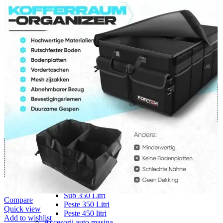
Navigație Mercedes W204
Navigație Mercedes W211
Navigație Mercedes Sprinter
Passat
Navigație Passat B5
Navigație Passat B5 5
Navigație Passat B6
Navigație Passat B7
Navigație Passat B8
Navigație Passat CC
Skoda
Navigație Skoda Fabia 1
Navigație Skoda Fabia 2
Navigație Skoda Octavia 1
Navigație Skoda Octavia 2
Navigație Skoda Octavia 3
Navigație Skoda Rapid
Navigație Skoda Superb 1
Navigație Skoda Superb 2
Navigație Toyota Avensis T25
Portbagaj Plafon Auto
Sub 350 Litri
Compare
Peste 350 Litri
Quick view
Peste 450 litri
Add to wishlist
Accesorii auto masina