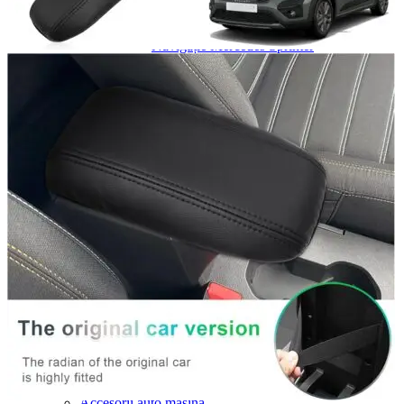
Navigație Mercedes W204
Navigație Mercedes W211
Navigație Mercedes Sprinter
Passat
Navigație Passat B5
Navigație Passat B5 5
Navigație Passat B6
Navigație Passat B7
Navigație Passat B8
Navigație Passat CC
Skoda
Navigație Skoda Fabia 1
Navigație Skoda Fabia 2
Navigație Skoda Octavia 1
Navigație Skoda Octavia 2
Navigație Skoda Octavia 3
Navigație Skoda Rapid
Navigație Skoda Superb 1
Navigație Skoda Superb 2
Navigație Toyota Avensis T25
Portbagaj Plafon Auto
Sub 350 Litri
Peste 350 Litri
Peste 450 litri
Accesorii auto masina