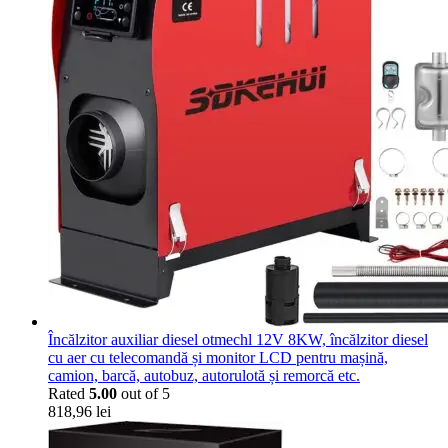
Încălzitor auxiliar diesel otmechl 12V 8KW, încălzitor diesel
cu aer cu telecomandă și monitor LCD pentru mașină,
camion, barcă, autobuz, autorulotă și remorcă etc.
Rated
5.00
out of 5
818,96
lei