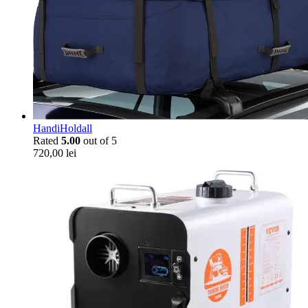
HandiHoldall
Rated
5.00
out of 5
720,00
lei