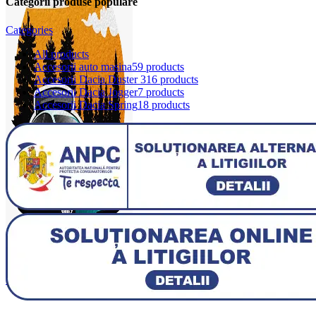
Categorii produse populare
Categories
All
products
Accesorii auto masina
59 products
Accesorii Dacia Duster 3
16 products
Accesorii Dacia Jogger
7 products
Accesorii Dacia Spring
18 products
0
items
0,00
lei