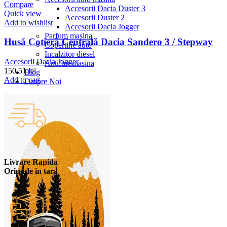
Compare
Accesorii Dacia Duster 3
Quick view
Accesorii Duster 2
Add to wishlist
Accesorii Dacia Jogger
Parfum masina
Husă Cotieră Centrală Dacia Sandero 3 / Stepway
Copertine auto
Incalzitor diesel
Accesorii Dacia Jogger
Antifurt masina
150,51
lei
Blog
Add to cart
Despre Noi
Livrare Rapida
Oriunde in tara