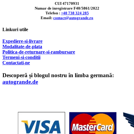
CUI 47170931
Numar de inregistrare F40/5861/2022
Telefon :
+40 738 324 285
Email:
contact@autogrande.ro
Linkuri utile
Expediere-si-livrare
Modalitate-de-plata
Politica-de-returnare-si-rambursare
T
ermeni-si-conditii
Contactati-ne
Descoperă și blogul nostru în limba germană:
autogrande.de