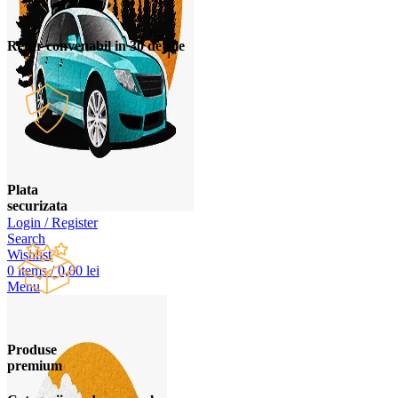
Retur convenabil in 30 de zile
Plata
securizata
Login / Register
Search
Wishlist
0
items
/
0,00
lei
Menu
Produse
premium