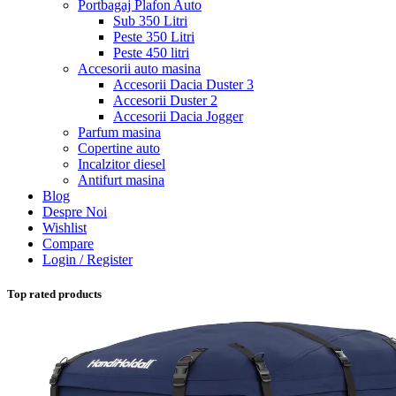
Portbagaj Plafon Auto
Sub 350 Litri
Peste 350 Litri
Peste 450 litri
Accesorii auto masina
Accesorii Dacia Duster 3
Accesorii Duster 2
Accesorii Dacia Jogger
Parfum masina
Copertine auto
Incalzitor diesel
Antifurt masina
Blog
Despre Noi
Wishlist
Compare
Login / Register
Top rated products