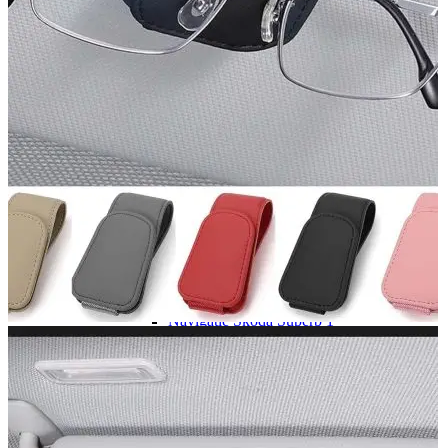
Navigație Mercedes W204
Navigație Mercedes W211
Navigație Mercedes Sprinter
Passat
Navigație Passat B5
Navigație Passat B5 5
Navigație Passat B6
Navigație Passat B7
Navigație Passat B8
Navigație Passat CC
Skoda
Navigație Skoda Fabia 1
Navigație Skoda Fabia 2
Navigație Skoda Octavia 1
Navigație Skoda Octavia 2
Navigație Skoda Octavia 3
Navigație Skoda Rapid
Navigație Skoda Superb 1
Navigație Skoda Superb 2
Navigație Toyota Avensis T25
Portbagaj Plafon Auto
Sub 350 Litri
Peste 350 Litri
Peste 450 litri
Accesorii auto masina