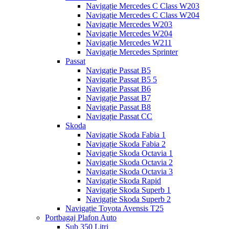
Navigație Mercedes C Class W203
Navigație Mercedes C Class W204
Navigație Mercedes W203
Navigație Mercedes W204
Navigație Mercedes W211
Navigație Mercedes Sprinter
Passat
Navigație Passat B5
Navigație Passat B5 5
Navigație Passat B6
Navigație Passat B7
Navigație Passat B8
Navigație Passat CC
Skoda
Navigație Skoda Fabia 1
Navigație Skoda Fabia 2
Navigație Skoda Octavia 1
Navigație Skoda Octavia 2
Navigație Skoda Octavia 3
Navigație Skoda Rapid
Navigație Skoda Superb 1
Navigație Skoda Superb 2
Navigație Toyota Avensis T25
Portbagaj Plafon Auto
Sub 350 Litri