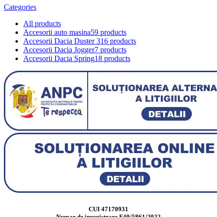
Categories
All
products
Accesorii auto masina
59 products
Accesorii Dacia Duster 3
16 products
Accesorii Dacia Jogger
7 products
Accesorii Dacia Spring
18 products
CUI 47170931
Numar de inregistrare F40/5861/2022