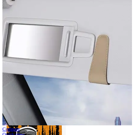
Accesorii Dacia Duster 3
Accesorii Duster 2
Accesorii Dacia Jogger
Parfum masina
Copertine auto
Incalzitor diesel
Antifurt masina
Blog
Despre Noi
Compare
Quick view