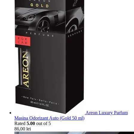
Areon Luxury Parfum
Masina Odorizant Auto (Gold 50 ml)
Rated
5.00
out of 5
86,00
lei