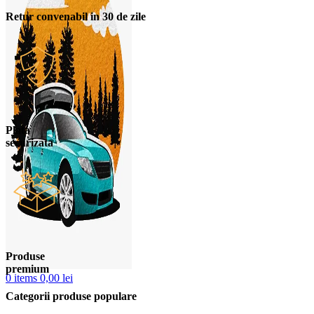
Retur convenabil in 30 de zile
Plata
securizata
Produse
premium
0
items
0,00
lei
Categorii produse populare