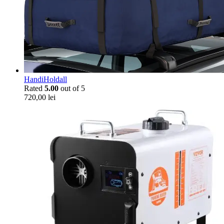
HandiHoldall
Rated
5.00
out of 5
720,00
lei