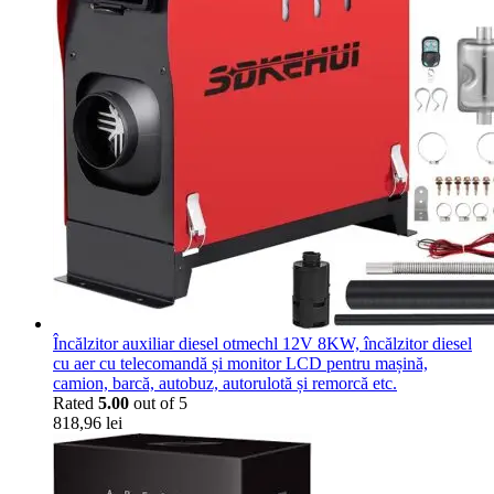
Încălzitor auxiliar diesel otmechl 12V 8KW, încălzitor diesel
cu aer cu telecomandă și monitor LCD pentru mașină,
camion, barcă, autobuz, autorulotă și remorcă etc.
Rated
5.00
out of 5
818,96
lei