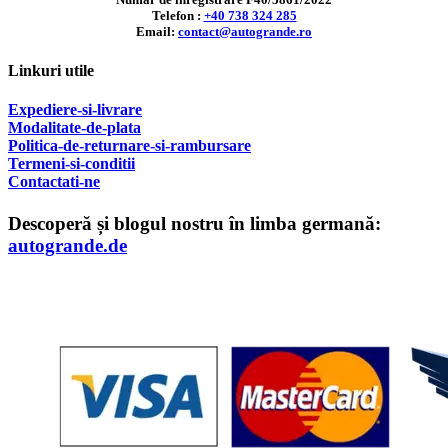
Telefon :
+40 738 324 285
Email:
contact@autogrande.ro
Linkuri utile
Expediere-si-livrare
Modalitate-de-plata
Politica-de-returnare-si-rambursare
T
ermeni-si-conditii
Contactati-ne
Descoperă și blogul nostru în limba germană:
autogrande.de