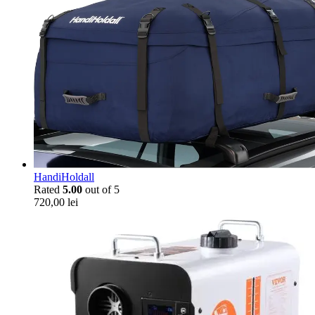
HandiHoldall
Rated
5.00
out of 5
720,00
lei