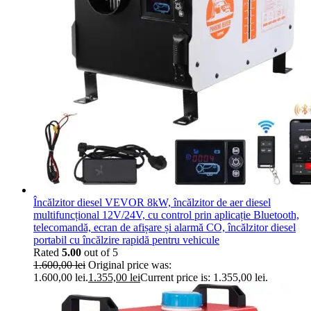
Încălzitor diesel VEVOR 8kW, încălzitor de aer diesel
multifuncțional 12V/24V, cu control prin aplicație Bluetooth,
telecomandă, ecran de afișare și alarmă CO, încălzitor diesel
portabil cu încălzire rapidă pentru vehicule
Rated
5.00
out of 5
1.600,00
lei
Original price was:
1.600,00 lei.
1.355,00
lei
Current price is: 1.355,00 lei.