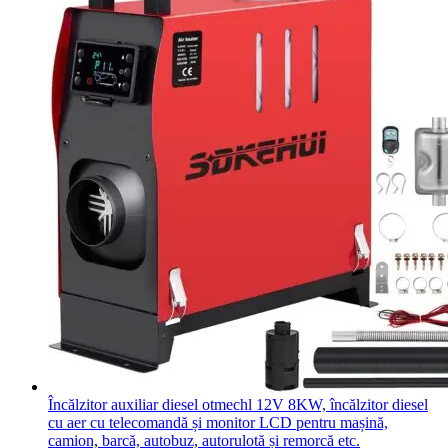
Încălzitor auxiliar diesel otmechl 12V 8KW, încălzitor diesel
cu aer cu telecomandă și monitor LCD pentru mașină,
camion, barcă, autobuz, autorulotă și remorcă etc.