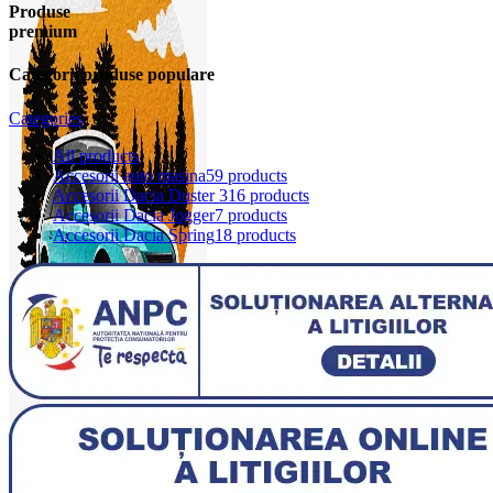
Produse
premium
Categorii produse populare
Categories
All
products
Accesorii auto masina
59 products
Accesorii Dacia Duster 3
16 products
Accesorii Dacia Jogger
7 products
Accesorii Dacia Spring
18 products
0
items
0,00
lei