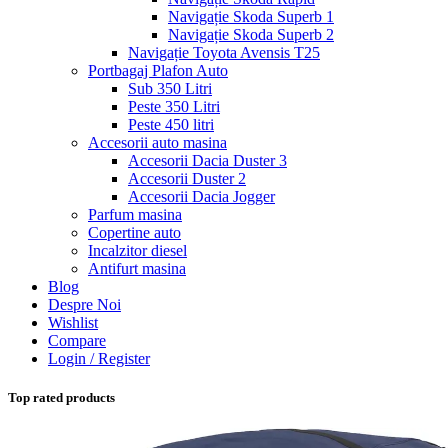
Navigație Skoda Superb 1
Navigație Skoda Superb 2
Navigație Toyota Avensis T25
Portbagaj Plafon Auto
Sub 350 Litri
Peste 350 Litri
Peste 450 litri
Accesorii auto masina
Accesorii Dacia Duster 3
Accesorii Duster 2
Accesorii Dacia Jogger
Parfum masina
Copertine auto
Incalzitor diesel
Antifurt masina
Blog
Despre Noi
Wishlist
Compare
Login / Register
Top rated products