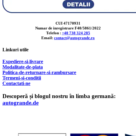
CUI 47170931
Numar de inregistrare F40/5861/2022
Telefon :
+40 738 324 285
Email:
contact@autogrande.ro
Linkuri utile
Expediere-si-livrare
Modalitate-de-plata
Politica-de-returnare-si-rambursare
T
ermeni-si-conditii
Contactati-ne
Descoperă și blogul nostru în limba germană:
autogrande.de