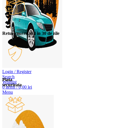
Retur convenabil in 30 de zile
Login / Register
Search
Plata
Wishlist
securizata
0
items
/
0,00
lei
Menu