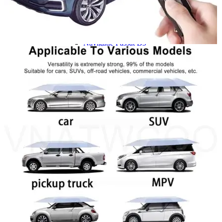
Navigație Mercedes W204
Navigație Mercedes W211
Navigație Mercedes Sprinter
Passat
Navigație Passat B5
Navigație Passat B5 5
Navigație Passat B6
Navigație Passat B7
Navigație Passat B8
Navigație Passat CC
Skoda
Navigație Skoda Fabia 1
Navigație Skoda Fabia 2
Navigație Skoda Octavia 1
Navigație Skoda Octavia 2
Navigație Skoda Octavia 3
Navigație Skoda Rapid
Navigație Skoda Superb 1
Navigație Skoda Superb 2
Navigație Toyota Avensis T25
Portbagaj Plafon Auto
Sub 350 Litri
Peste 350 Litri
Peste 450 litri
Accesorii auto masina