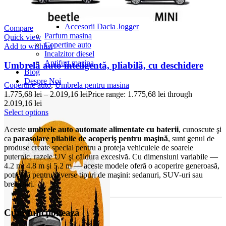
Accesorii Dacia Duster 3
Accesorii Duster 2
Accesorii Dacia Jogger
Compare
Parfum masina
Quick view
Copertine auto
Add to wishlist
Incalzitor diesel
Antifurt masina
Umbrelă auto inteligentă, pliabilă, cu deschidere
Blog
Despre Noi
Copertine auto
,
Umbrela pentru masina
1.775,68
lei
–
2.019,16
lei
Price range: 1.775,68 lei through
2.019,16 lei
Select options
Aceste
umbrele auto automate alimentate cu baterii
, cunoscute şi
ca
parasolare pliabile de acoperiş pentru maşină
, sunt genul de
produse create special pentru a proteja vehiculele de soarele
puternic, razele UV şi căldura excesivă. Cu dimensiuni variabile —
4.2 m, 4.8 m şi 5.2 m — aceste modele oferă o acoperire generoasă,
potrivită pentru diverse tipuri de maşini: sedanuri, SUV-uri sau
break-uri.
Cum funcţionează