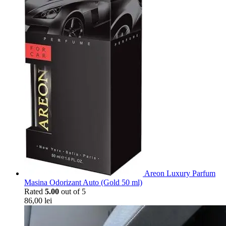
Areon Luxury Parfum
Masina Odorizant Auto (Gold 50 ml)
Rated
5.00
out of 5
86,00
lei