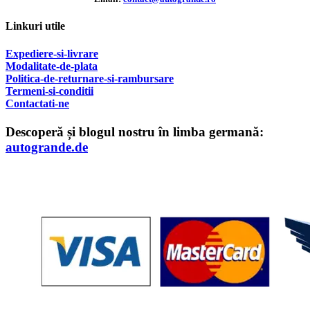
Linkuri utile
Expediere-si-livrare
Modalitate-de-plata
Politica-de-returnare-si-rambursare
T
ermeni-si-conditii
Contactati-ne
Descoperă și blogul nostru în limba germană:
autogrande.de