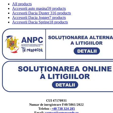
All
products
Accesorii auto masina
59 products
Accesorii Dacia Duster 3
16 products
Accesorii Dacia Jogger
7 products
Accesorii Dacia Spring
18 products
CUI 47170931
Numar de inregistrare F40/5861/2022
Telefon :
+40 738 324 285
Email:
contact@autogrande.ro