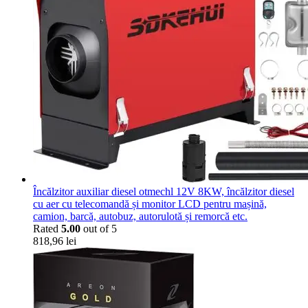
Încălzitor auxiliar diesel otmechl 12V 8KW, încălzitor diesel
cu aer cu telecomandă și monitor LCD pentru mașină,
camion, barcă, autobuz, autorulotă și remorcă etc.
Rated
5.00
out of 5
818,96
lei