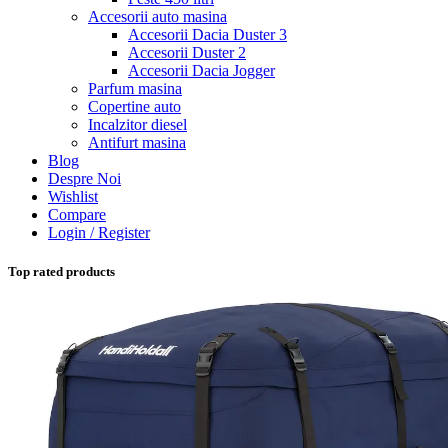
Accesorii auto masina
Accesorii Dacia Duster 3
Accesorii Duster 2
Accesorii Dacia Jogger
Parfum masina
Copertine auto
Incalzitor diesel
Antifurt masina
Blog
Despre Noi
Wishlist
Compare
Login / Register
Top rated products