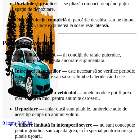
Portabile şi practice
— se pliază compact, ocupând puţin
spaţiu de depozitare.
Oferă protecţie completă
în parcările deschise sau pe timpul
vacanţelor, unde expunerea la soare este intensă.
Posibile dezavantaje
Sensibilitate la vânt
— în condiţii de rafale puternice,
structura poate necesita ancorare suplimentară.
Întreţinerea bateriilor
— este necesar să se verifice periodic
nivelul de încărcare sau să se schimbe bateriile când este
cazul.
Compatibilitatea cu vehiculul
— unele modele pot fi prea
mari sau prea mici pentru anumite caroserii.
Depozitare
— chiar dacă sunt pliabile, umbrelele auto de
acest tip ocupă un anumit volum.
0
items
0,00
lei
Utilizare limitată în intemperii severe
— nu sunt concepute
pentru grindină sau zăpadă grea, ci în special pentru soare şi
ploaie uşoară.