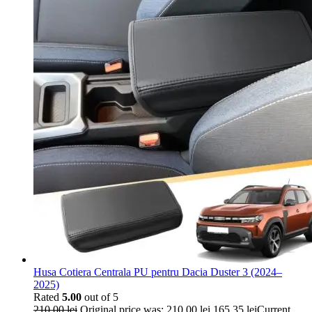
Husa Cotiera Centrala PU pentru Dacia Duster 3 (2024–
2025)
Rated
5.00
out of 5
210,00
lei
Original price was: 210,00 lei.
165,35
lei
Current