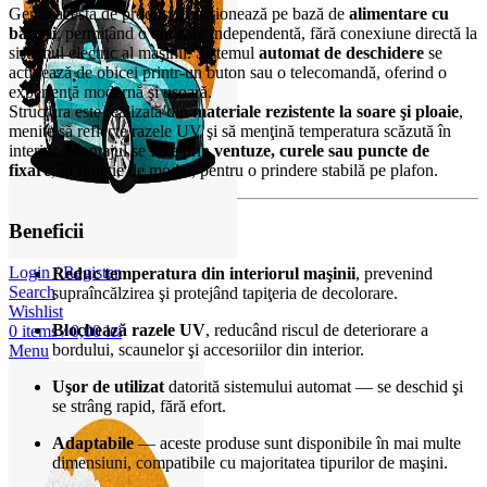
Genul acesta de produse funcţionează pe bază de
alimentare cu
baterii
, permiţând o utilizare independentă, fără conexiune directă la
sistemul electric al maşinii. Sistemul
automat de deschidere
se
activează de obicei printr-un buton sau o telecomandă, oferind o
experienţă modernă şi uşoară.
Structura este realizată din
materiale rezistente la soare şi ploaie
,
menite să reflecte razele UV şi să menţină temperatura scăzută în
interior. Montajul se face prin
ventuze, curele sau puncte de
fixare
, în funcţie de model, pentru o prindere stabilă pe plafon.
Beneficii
Login / Register
Reduc temperatura din interiorul maşinii
, prevenind
Search
supraîncălzirea şi protejând tapiţeria de decolorare.
Wishlist
Blochează razele UV
, reducând riscul de deteriorare a
0
items
/
0,00
lei
bordului, scaunelor şi accesoriilor din interior.
Menu
Uşor de utilizat
datorită sistemului automat — se deschid şi
se strâng rapid, fără efort.
Adaptabile
— aceste produse sunt disponibile în mai multe
dimensiuni, compatibile cu majoritatea tipurilor de maşini.