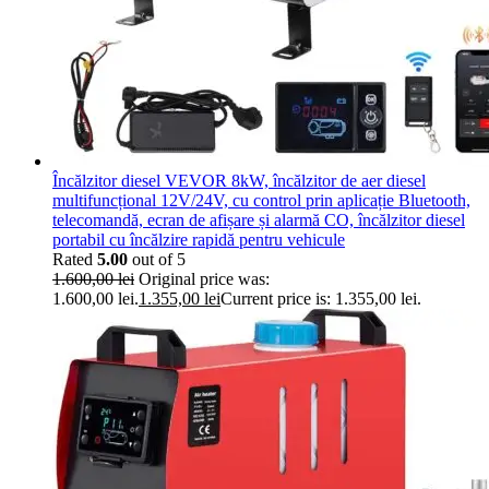
Încălzitor diesel VEVOR 8kW, încălzitor de aer diesel
multifuncțional 12V/24V, cu control prin aplicație Bluetooth,
telecomandă, ecran de afișare și alarmă CO, încălzitor diesel
portabil cu încălzire rapidă pentru vehicule
Rated
5.00
out of 5
1.600,00
lei
Original price was:
1.600,00 lei.
1.355,00
lei
Current price is: 1.355,00 lei.