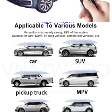
Navigație Mercedes W204
Navigație Mercedes W211
Navigație Mercedes Sprinter
Passat
Navigație Passat B5
Navigație Passat B5 5
Navigație Passat B6
Navigație Passat B7
Navigație Passat B8
Navigație Passat CC
Skoda
Navigație Skoda Fabia 1
Navigație Skoda Fabia 2
Navigație Skoda Octavia 1
Navigație Skoda Octavia 2
Navigație Skoda Octavia 3
Navigație Skoda Rapid
Navigație Skoda Superb 1
Navigație Skoda Superb 2
Navigație Toyota Avensis T25
Portbagaj Plafon Auto
Sub 350 Litri
Peste 350 Litri
Peste 450 litri
Accesorii auto masina