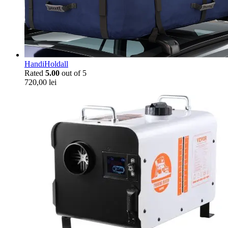
HandiHoldall
Rated
5.00
out of 5
720,00
lei