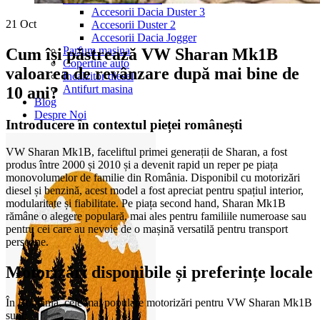
Accesorii Dacia Duster 3
21
Oct
Accesorii Duster 2
Accesorii Dacia Jogger
Parfum masina
Cum își păstrează VW Sharan Mk1B
Copertine auto
valoarea de revânzare după mai bine de
Incalzitor diesel
Antifurt masina
10 ani?
Blog
Despre Noi
Introducere în contextul pieței românești
VW Sharan Mk1B, faceliftul primei generații de Sharan, a fost
produs între 2000 și 2010 și a devenit rapid un reper pe piața
monovolumelor de familie din România. Disponibil cu motorizări
diesel și benzină, acest model a fost apreciat pentru spațiul interior,
modularitate și fiabilitate. Pe piața second hand, Sharan Mk1B
rămâne o alegere populară, mai ales pentru familiile numeroase sau
pentru cei care au nevoie de o mașină versatilă pentru transport
persoane.
Motorizări disponibile și preferințe locale
În România, cele mai populare motorizări pentru VW Sharan Mk1B
sunt: