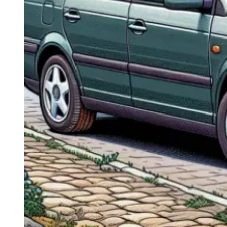
Navigație Mercedes W204
Navigație Mercedes W211
Navigație Mercedes Sprinter
Passat
Navigație Passat B5
Navigație Passat B5 5
Navigație Passat B6
Navigație Passat B7
Navigație Passat B8
Navigație Passat CC
Skoda
Navigație Skoda Fabia 1
Navigație Skoda Fabia 2
Navigație Skoda Octavia 1
Navigație Skoda Octavia 2
Navigație Skoda Octavia 3
Navigație Skoda Rapid
Navigație Skoda Superb 1
Navigație Skoda Superb 2
Navigație Toyota Avensis T25
Portbagaj Plafon Auto
Sub 350 Litri
Peste 350 Litri
Peste 450 litri
Accesorii auto masina