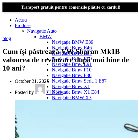
Transport gratuit pentru comenzile plătite cu cardul!
Acasa
Produse
Navigatie Auto
BMW
blog
Navigație BMW E39
Navigatie Bmw E46
Cum își păstrează VW Sharan Mk1B
Navigatie Bmw E87
valoarea de revânzare după mai bine de
Navigatie Bmw E90
Navigatie Bmw E91
10 ani?
Navigatie Bmw F10
Navigatie Bmw F30
Navigatie Bmw Seria 1 E87
October 21, 2025
Navigatie Bmw X1
Navigatie Bmw X1 E84
Posted by
ELENA
Navigatie BMW X3
Navigatie BMW X3 E83
Navigatie BMW X3 f25
Dacia Logan
Navigație Dacia Logan 1 (2004–2012)
Navigație Dacia Logan 2 (2012–2020)
Navigație Dacia Logan 3 (2020–Prezent)
Dacia Duster