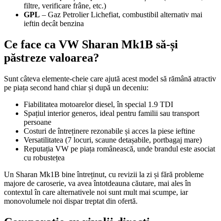
filtre, verificare frâne, etc.)
GPL
– Gaz Petrolier Lichefiat, combustibil alternativ mai
ieftin decât benzina
Ce face ca VW Sharan Mk1B să-și
păstreze valoarea?
Sunt câteva elemente-cheie care ajută acest model să rămână atractiv
pe piața second hand chiar și după un deceniu:
Fiabilitatea motoarelor diesel, în special 1.9 TDI
Spațiul interior generos, ideal pentru familii sau transport
persoane
Costuri de întreținere rezonabile și acces la piese ieftine
Versatilitatea (7 locuri, scaune detașabile, portbagaj mare)
Reputația VW pe piața românească, unde brandul este asociat
cu robustețea
Un Sharan Mk1B bine întreținut, cu revizii la zi și fără probleme
majore de caroserie, va avea întotdeauna căutare, mai ales în
contextul în care alternativele noi sunt mult mai scumpe, iar
monovolumele noi dispar treptat din ofertă.