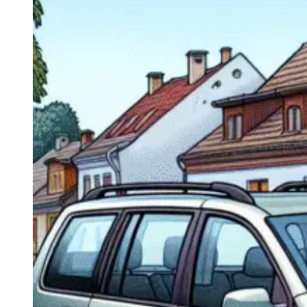
Navigatie Duster 2011
Navigatie Duster 2019
Audi
Navigatie Audi A3 8p
Navigatie Audi A4
Navigatie Audi A4 B6
Navigatie Audi A4 B7
Navigatie Audi A4 B8
Navigatie Audi A5
Navigatie Audi A6 C5
Navigatie Audi A6 C6
Navigatie Audi A6 C7
Navigatie Audi Q5
Ford
Navigație Ford Fiesta
Navigație Ford Focus 1
Navigație Ford Focus 2
Navigație Ford Focus MK3
Navigație Ford Mondeo MK3
Navigație Ford Mondeo MK4
Navigație Ford Transit
Mercedes
Navigație Mercedes C Class W203
Navigație Mercedes C Class W204
Navigație Mercedes W203