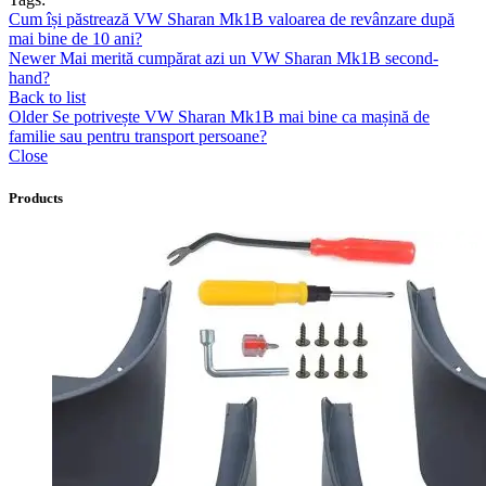
Cum își păstrează VW Sharan Mk1B valoarea de revânzare după
mai bine de 10 ani?
Newer
Mai merită cumpărat azi un VW Sharan Mk1B second-
hand?
Back to list
Older
Se potrivește VW Sharan Mk1B mai bine ca mașină de
familie sau pentru transport persoane?
Close
Products