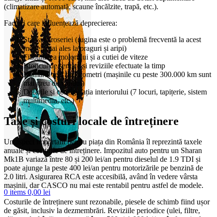
(climatizare automată, scaune încălzite, trapă, etc.).
Factori care influențează deprecierea:
Starea caroseriei (rugina este o problemă frecventă la acest
model, mai ales la praguri și aripi)
Fiabilitatea motorului și a cutiei de viteze
Istoricul de service și reviziile efectuate la timp
Numărul real de kilometri (mașinile cu peste 300.000 km sunt
mai greu de vândut)
Dotările și configurația interiorului (7 locuri, tapițerie, sistem
multimedia, etc.)
Taxe și costuri locale de întreținere
Un aspect important pentru piața din România îl reprezintă taxele
anuale și costurile de întreținere. Impozitul auto pentru un Sharan
Mk1B variază între 80 și 200 lei/an pentru dieselul de 1.9 TDI și
poate ajunge la peste 400 lei/an pentru motorizările pe benzină de
2.0 litri. Asigurarea RCA este accesibilă, având în vedere vârsta
mașinii, dar CASCO nu mai este rentabil pentru astfel de modele.
0
items
0,00
lei
Costurile de întreținere sunt rezonabile, piesele de schimb fiind ușor
de găsit, inclusiv la dezmembrări. Reviziile periodice (ulei, filtre,