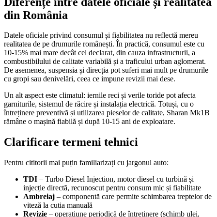
Diferențe între datele oficiale și realitatea
din România
Datele oficiale privind consumul și fiabilitatea nu reflectă mereu
realitatea de pe drumurile românești. În practică, consumul este cu
10-15% mai mare decât cel declarat, din cauza infrastructurii, a
combustibilului de calitate variabilă și a traficului urban aglomerat.
De asemenea, suspensia și direcția pot suferi mai mult pe drumurile
cu gropi sau denivelări, ceea ce impune revizii mai dese.
Un alt aspect este climatul: iernile reci și verile toride pot afecta
garniturile, sistemul de răcire și instalația electrică. Totuși, cu o
întreținere preventivă și utilizarea pieselor de calitate, Sharan Mk1B
rămâne o mașină fiabilă și după 10-15 ani de exploatare.
Clarificare termeni tehnici
Pentru cititorii mai puțin familiarizați cu jargonul auto:
TDI
– Turbo Diesel Injection, motor diesel cu turbină și
injecție directă, recunoscut pentru consum mic și fiabilitate
Ambreiaj
– componentă care permite schimbarea treptelor de
viteză la cutia manuală
Revizie
– operațiune periodică de întreținere (schimb ulei,