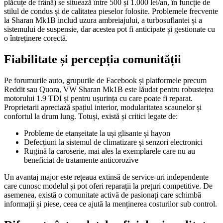
plăcuțe de frână) se situează între 500 și 1.000 lei/an, în funcție de
stilul de condus și de calitatea pieselor folosite. Problemele frecvente
la Sharan Mk1B includ uzura ambreiajului, a turbosuflantei și a
sistemului de suspensie, dar acestea pot fi anticipate și gestionate cu
o întreținere corectă.
Fiabilitate și percepția comunității
Pe forumurile auto, grupurile de Facebook și platformele precum
Reddit sau Quora, VW Sharan Mk1B este lăudat pentru robustețea
motorului 1.9 TDI și pentru ușurința cu care poate fi reparat.
Proprietarii apreciază spațiul interior, modularitatea scaunelor și
confortul la drum lung. Totuși, există și critici legate de:
Probleme de etanșeitate la uși glisante și hayon
Defecțiuni la sistemul de climatizare și senzori electronici
Rugină la caroserie, mai ales la exemplarele care nu au
beneficiat de tratamente anticorozive
Un avantaj major este rețeaua extinsă de service-uri independente
care cunosc modelul și pot oferi reparații la prețuri competitive. De
asemenea, există o comunitate activă de pasionați care schimbă
informații și piese, ceea ce ajută la menținerea costurilor sub control.