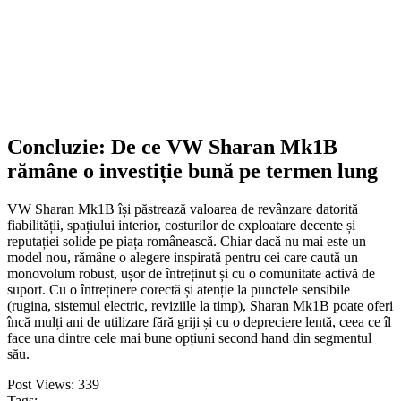
ADD TO CART
Concluzie: De ce VW Sharan Mk1B
rămâne o investiție bună pe termen lung
VW Sharan Mk1B își păstrează valoarea de revânzare datorită
fiabilității, spațiului interior, costurilor de exploatare decente și
reputației solide pe piața românească. Chiar dacă nu mai este un
model nou, rămâne o alegere inspirată pentru cei care caută un
monovolum robust, ușor de întreținut și cu o comunitate activă de
suport. Cu o întreținere corectă și atenție la punctele sensibile
(rugina, sistemul electric, reviziile la timp), Sharan Mk1B poate oferi
încă mulți ani de utilizare fără griji și cu o depreciere lentă, ceea ce îl
face una dintre cele mai bune opțiuni second hand din segmentul
său.
Post Views:
339
Tags: