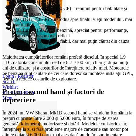
1.9 TDI (115, 130 și 150 CP) – renumit pentru fiabilitate și
consum redus
2.0 TDI (140 CP) – introdus spre finalul vieții modelului, mai
rar întâlnit
1.8 Turbo (150 CP) – benzină, apreciat pentru performanțe,
dar cu un consum mai ridicat
2.0 benzină (115 CP) – fiabil, dar mai puțin căutat din cauza
consumului
Majoritatea cumpărătorilor români preferă dieselul, în special 1.9
TDI, datorită consumului real de 6-7 l/100 km, chiar și după mulți
ani de utilizare, și a costurilor de întreținere relativ mici. Motoarele
pe benzină sunt căutate de cei care doresc să monteze instalații GPL,
Login / Register
pentru a reduce costurile de exploatare.
Search
Wishlist
Prețuri second hand și factori de
0
items
/
0,00
lei
Menu
depreciere
În 2024, un VW Sharan Mk1B second hand se vinde în România la
prețuri cuprinse între 2.000 și 5.000 euro, în funcție de starea
generală, kilometraj, motorizare și dotări. Modelele cu istoric clar,
întreținere la zi și fără probleme majore de caroserie sau motor pot
atinge chiar și 6.000 euro, mai ales dacă au dotări suplimentare