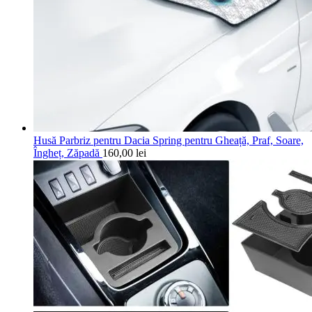
Husă Parbriz pentru Dacia Spring pentru Gheață, Praf, Soare,
Îngheț, Zăpadă
160,00
lei