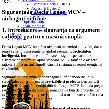
18
Oct
Accesorii Dacia Duster 3
Accesorii Duster 2
Siguranța la Dacia Logan MCV –
Accesorii Dacia Jogger
Parfum masina
airbaguri și frâne
Copertine auto
Incalzitor diesel
1. Introducere – siguranța ca argument
Antifurt masina
Blog
rațional pentru o mașină simplă
Despre Noi
Dacia Logan MCV nu a fost niciodată un simbol al luxului, dar a
reușit să se impună printr-un atribut esențial:
practicitatea
inteligentă
. Într-o lume auto în care designul spectaculos și
sistemele complexe au ajuns standard, MCV rămâne o alegere
rațională — o mașină simplă, cinstită și sigură în sensul esențial al
cuvântului.
Siguranța nu înseamnă doar airbaguri și frâne moderne, ci și
stabilitate, control, reacții previzibile și protecție pentru toți
pasagerii
, chiar și în condiții dificile. Logan MCV, în ciuda prețului
său accesibil, oferă un nivel surprinzător de bun de protecție, iar
evoluția sa de-a lungul generațiilor arată o maturizare clară în ceea
ce privește ingineria de siguranță.