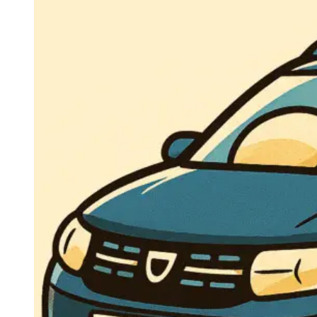
Navigatie Duster 2011
Navigatie Duster 2019
Audi
Navigatie Audi A3 8p
Navigatie Audi A4
Navigatie Audi A4 B6
Navigatie Audi A4 B7
Navigatie Audi A4 B8
Navigatie Audi A5
Navigatie Audi A6 C5
Navigatie Audi A6 C6
Navigatie Audi A6 C7
Navigatie Audi Q5
Ford
Navigație Ford Fiesta
Navigație Ford Focus 1
Navigație Ford Focus 2
Navigație Ford Focus MK3
Navigație Ford Mondeo MK3
Navigație Ford Mondeo MK4
Navigație Ford Transit
Mercedes
Navigație Mercedes C Class W203
Navigație Mercedes C Class W204
Navigație Mercedes W203