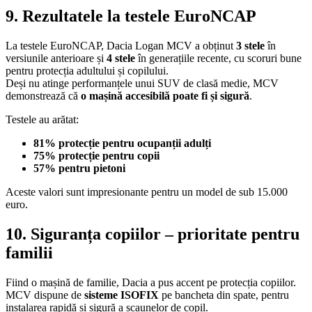
9. Rezultatele la testele EuroNCAP
La testele EuroNCAP, Dacia Logan MCV a obținut
3 stele
în
versiunile anterioare și
4 stele
în generațiile recente, cu scoruri bune
pentru protecția adultului și copilului.
Deși nu atinge performanțele unui SUV de clasă medie, MCV
demonstrează că
o mașină accesibilă poate fi și sigură
.
Testele au arătat:
81% protecție pentru ocupanții adulți
75% protecție pentru copii
57% pentru pietoni
Aceste valori sunt impresionante pentru un model de sub 15.000
euro.
10. Siguranța copiilor – prioritate pentru
familii
Fiind o mașină de familie, Dacia a pus accent pe protecția copiilor.
MCV dispune de
sisteme ISOFIX
pe bancheta din spate, pentru
instalarea rapidă și sigură a scaunelor de copil.