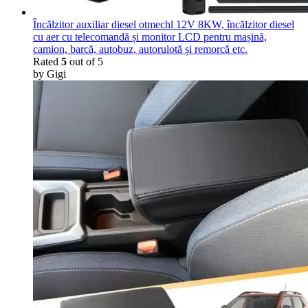
Încălzitor auxiliar diesel otmechl 12V 8KW, încălzitor diesel
cu aer cu telecomandă și monitor LCD pentru mașină,
camion, barcă, autobuz, autorulotă și remorcă etc.
Rated
5
out of 5
by Gigi