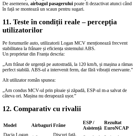
De asemenea,
airbagul pasagerului
poate fi dezactivat atunci când
în față se montează un scaun pentru sugari.
11. Teste în condiții reale – percepția
utilizatorilor
Pe forumurile auto, utilizatorii Logan MCV menționează frecvent
stabilitatea la frânare și eficiența sistemului ABS.
Un proprietar din Franța descria:
„Am frânat de urgență pe autostradă, la 120 km/h, și mașina a rămas
perfect stabilă. ABS-ul a intervenit ferm, dar fără vibrații enervante.”
Alt utilizator român spunea:
„Am condus MCV-ul prin ploaie și zăpadă, ESP-ul m-a salvat de
câteva ori. Mașina nu derapează ușor.”
12. Comparativ cu rivalii
ESP /
Rezultat
Model
Airbaguri
Frâne
Asistență
EuroNCAP
Dacia Logan
Discuri față,