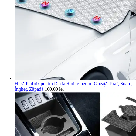
Husă Parbriz pentru Dacia Spring pentru Gheață, Praf, Soare,
Îngheț, Zăpadă
160,00
lei