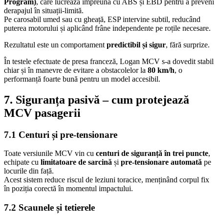
Program)
, care lucrează împreună cu ABS și EBD pentru a preveni
derapajul în situații-limită.
Pe carosabil umed sau cu gheață, ESP intervine subtil, reducând
puterea motorului și aplicând frâne independente pe roțile necesare.
Rezultatul este un comportament
predictibil și sigur
, fără surprize.
În testele efectuate de presa franceză, Logan MCV s-a dovedit stabil
chiar și în manevre de evitare a obstacolelor la
80 km/h
, o
performanță foarte bună pentru un model accesibil.
7. Siguranța pasivă – cum protejează
MCV pasagerii
7.1 Centuri și pre-tensionare
Toate versiunile MCV vin cu
centuri de siguranță în trei puncte
,
echipate cu
limitatoare de sarcină
și
pre-tensionare automată
pe
locurile din față.
Acest sistem reduce riscul de leziuni toracice, menținând corpul fix
în poziția corectă în momentul impactului.
7.2 Scaunele și tetierele