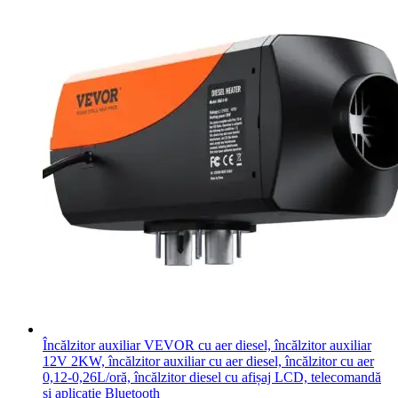
Încălzitor auxiliar VEVOR cu aer diesel, încălzitor auxiliar
12V 2KW, încălzitor auxiliar cu aer diesel, încălzitor cu aer
0,12-0,26L/oră, încălzitor diesel cu afișaj LCD, telecomandă
și aplicație Bluetooth