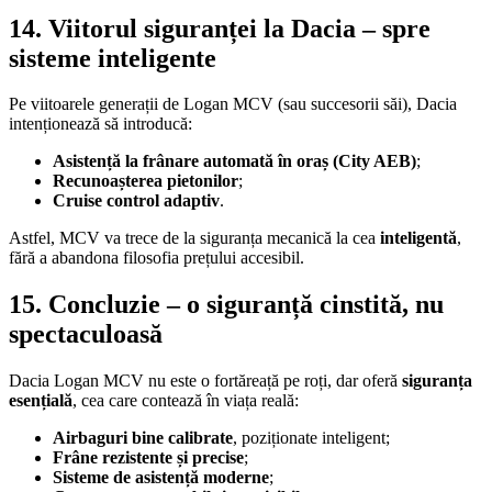
14. Viitorul siguranței la Dacia – spre
sisteme inteligente
Pe viitoarele generații de Logan MCV (sau succesorii săi), Dacia
intenționează să introducă:
Asistență la frânare automată în oraș (City AEB)
;
Recunoașterea pietonilor
;
Cruise control adaptiv
.
Astfel, MCV va trece de la siguranța mecanică la cea
inteligentă
,
fără a abandona filosofia prețului accesibil.
15. Concluzie – o siguranță cinstită, nu
spectaculoasă
Dacia Logan MCV nu este o fortăreață pe roți, dar oferă
siguranța
esențială
, cea care contează în viața reală:
Airbaguri bine calibrate
, poziționate inteligent;
Frâne rezistente și precise
;
Sisteme de asistență moderne
;