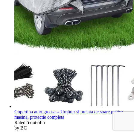
Copertina auto groasa – Umbrar si prelata de soare pentru
masina, protectie completa
Rated
5
out of 5
by BC