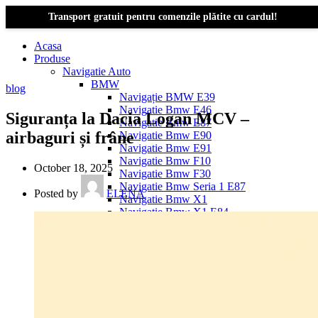
Transport gratuit pentru comenzile plătite cu cardul!
Acasa
Produse
Navigatie Auto
BMW
blog
Navigație BMW E39
Navigatie Bmw E46
Siguranța la Dacia Logan MCV –
Navigatie Bmw E87
airbaguri și frâne
Navigatie Bmw E90
Navigatie Bmw E91
Navigatie Bmw F10
October 18, 2025
Navigatie Bmw F30
Navigatie Bmw Seria 1 E87
Posted by
ELENA
Navigatie Bmw X1
Navigatie Bmw X1 E84
Navigatie BMW X3
Navigatie BMW X3 E83
Navigatie BMW X3 f25
Dacia Logan
Navigație Dacia Logan 1 (2004–2012)
Navigație Dacia Logan 2 (2012–2020)
Navigație Dacia Logan 3 (2020–Prezent)
Dacia Duster