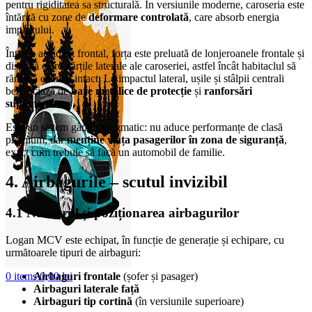
pentru rigiditatea sa structurală. În versiunile moderne, caroseria este
întărită cu zone de
deformare controlată
, care absorb energia
impactului.
Într-un accident frontal, forța este preluată de lonjeroanele frontale și
disipată către părțile laterale ale caroseriei, astfel încât habitaclul să
rămână cât mai intact. La impactul lateral, ușile și stâlpii centrali
beneficiază de
bare metalice de protecție
și
ranforsări
suplimentare
.
Este un sistem gândit pragmatic: nu aduce performanțe de clasă
premium, dar
menține viața pasagerilor în zona de siguranță
,
exact cum trebuie să facă un automobil de familie.
4. Airbagurile – scutul invizibil
4.1 Numărul și poziționarea airbagurilor
Logan MCV este echipat, în funcție de generație și echipare, cu
următoarele tipuri de airbaguri:
Airbaguri frontale
(șofer și pasager)
0
items
0,00
lei
Airbaguri laterale față
Airbaguri tip cortină
(în versiunile superioare)