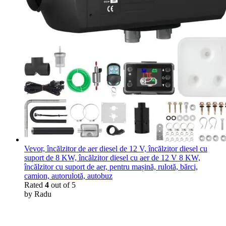
Vevor, încălzitor de aer diesel de 12 V, încălzitor diesel cu
suport de 8 KW, încălzitor diesel cu aer de 12 V 8 KW,
încălzitor cu suport de aer, pentru mașină, rulotă, bărci,
camion, autorulotă, autobuz
Rated
4
out of 5
by Radu