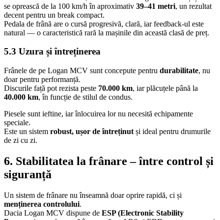
se oprească de la 100 km/h în aproximativ
39–41 metri
, un rezultat
decent pentru un break compact.
Pedala de frână are o cursă progresivă, clară, iar feedback-ul este
natural — o caracteristică rară la mașinile din această clasă de preț.
5.3 Uzura și întreținerea
Frânele de pe Logan MCV sunt concepute pentru
durabilitate
, nu
doar pentru performanță.
Discurile față pot rezista peste
70.000 km
, iar plăcuțele până la
40.000 km
, în funcție de stilul de condus.
Piesele sunt ieftine, iar înlocuirea lor nu necesită echipamente
speciale.
Este un sistem
robust, ușor de întreținut
și ideal pentru drumurile
de zi cu zi.
6. Stabilitatea la frânare – între control și
siguranță
Un sistem de frânare nu înseamnă doar oprire rapidă, ci și
menținerea controlului
.
Dacia Logan MCV dispune de
ESP (Electronic Stability