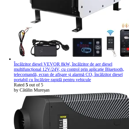
Încălzitor diesel VEVOR 8kW, încălzitor de aer diesel
multifuncțional 12V/24V, cu control prin aplicație Bluetooth,
telecomandă, ecran de afișare și alarmă CO, încălzitor diesel
portabil cu încălzire rapidă pentru vehicule
Rated
5
out of 5
by Cătălin Mureșan