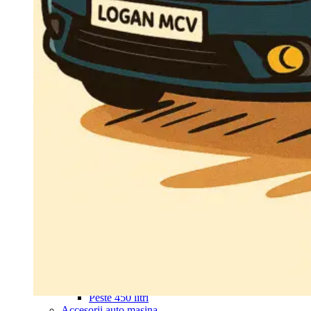
Navigație Mercedes W204
Navigație Mercedes W211
Navigație Mercedes Sprinter
Passat
Navigație Passat B5
Navigație Passat B5 5
Navigație Passat B6
Navigație Passat B7
Navigație Passat B8
Navigație Passat CC
Skoda
Navigație Skoda Fabia 1
Navigație Skoda Fabia 2
Navigație Skoda Octavia 1
Navigație Skoda Octavia 2
Navigație Skoda Octavia 3
Navigație Skoda Rapid
Navigație Skoda Superb 1
Navigație Skoda Superb 2
Navigație Toyota Avensis T25
Portbagaj Plafon Auto
Sub 350 Litri
Peste 350 Litri
Peste 450 litri
Accesorii auto masina