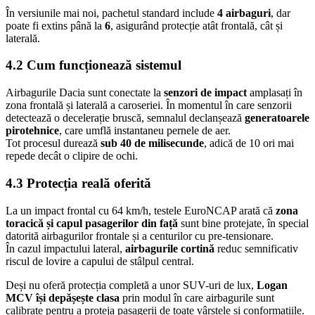
În versiunile mai noi, pachetul standard include
4 airbaguri
, dar
poate fi extins până la
6
, asigurând protecție atât frontală, cât și
laterală.
4.2 Cum funcționează sistemul
Airbagurile Dacia sunt conectate la
senzori de impact
amplasați în
zona frontală și laterală a caroseriei. În momentul în care senzorii
detectează o decelerație bruscă, semnalul declanșează
generatoarele
pirotehnice
, care umflă instantaneu pernele de aer.
Tot procesul durează
sub 40 de milisecunde
, adică de 10 ori mai
repede decât o clipire de ochi.
4.3 Protecția reală oferită
La un impact frontal cu 64 km/h, testele EuroNCAP arată că
zona
toracică și capul pasagerilor din față
sunt bine protejate, în special
datorită airbagurilor frontale și a centurilor cu pre-tensionare.
În cazul impactului lateral,
airbagurile cortină
reduc semnificativ
riscul de lovire a capului de stâlpul central.
Deși nu oferă protecția completă a unor SUV-uri de lux,
Logan
MCV își depășește clasa
prin modul în care airbagurile sunt
calibrate pentru a proteja pasagerii de toate vârstele și conformațiile.