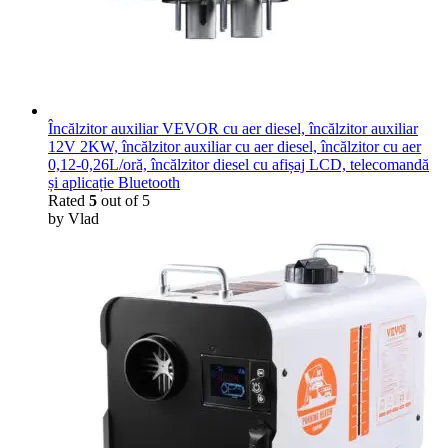
Încălzitor auxiliar VEVOR cu aer diesel, încălzitor auxiliar
12V 2KW, încălzitor auxiliar cu aer diesel, încălzitor cu aer
0,12-0,26L/oră, încălzitor diesel cu afișaj LCD, telecomandă
și aplicație Bluetooth
Rated
5
out of 5
by Vlad