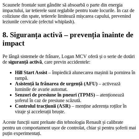
Scaunele frontale sunt gândite să absoarbă o parte din energia
impactului, iar tetierele sunt reglabile pentru toate locurile. În caz de
coliziune din spate, tetierele limitează mișcarea capului, prevenind
leziunile cervicale (efectul whiplash).
8. Siguranța activă – prevenția înainte de
impact
Pe lângă sistemele de frânare, Logan MCV oferă și o serie de dotări
de
siguranță activă
, care previn accidentele:
Hill Start Assist
– împiedică alunecarea mașinii la pornirea în
rampă.
Asistență la frânarea de urgență (AFU)
– activează
luminile de avarie automat.
Senzori de presiune în pneuri (TPMS)
– atenționează
șoferul în caz de presiune scăzută.
Controlul tracțiunii (ASR)
– menține aderența roților în
viraje și accelerații bruște.
Aceste funcții sunt preluate din tehnologia Renault și calibrate
pentru un comportament ușor de controlat, chiar și pentru șoferii mai
puțin experimentați.