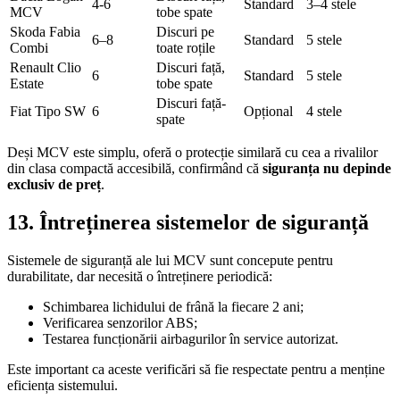
4-6
Standard
3–4 stele
MCV
tobe spate
Skoda Fabia
Discuri pe
6–8
Standard
5 stele
Combi
toate roțile
Renault Clio
Discuri față,
6
Standard
5 stele
Estate
tobe spate
Discuri față-
Fiat Tipo SW
6
Opțional
4 stele
spate
Deși MCV este simplu, oferă o protecție similară cu cea a rivalilor
din clasa compactă accesibilă, confirmând că
siguranța nu depinde
exclusiv de preț
.
13. Întreținerea sistemelor de siguranță
Sistemele de siguranță ale lui MCV sunt concepute pentru
durabilitate, dar necesită o întreținere periodică:
Schimbarea lichidului de frână la fiecare 2 ani;
Verificarea senzorilor ABS;
Testarea funcționării airbagurilor în service autorizat.
Este important ca aceste verificări să fie respectate pentru a menține
eficiența sistemului.