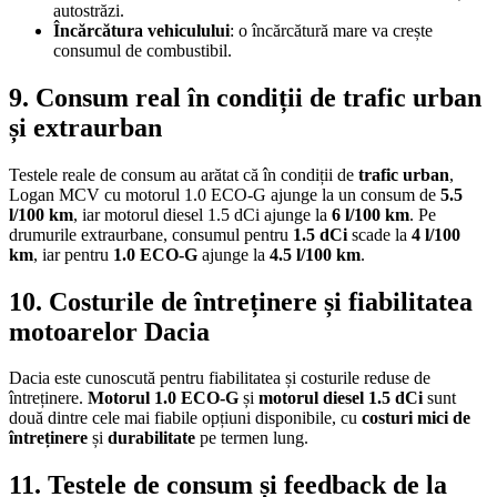
autostrăzi.
Încărcătura vehiculului
: o încărcătură mare va crește
consumul de combustibil.
9. Consum real în condiții de trafic urban
și extraurban
Testele reale de consum au arătat că în condiții de
trafic urban
,
Logan MCV cu motorul 1.0 ECO-G ajunge la un consum de
5.5
l/100 km
, iar motorul diesel 1.5 dCi ajunge la
6 l/100 km
. Pe
drumurile extraurbane, consumul pentru
1.5 dCi
scade la
4 l/100
km
, iar pentru
1.0 ECO-G
ajunge la
4.5 l/100 km
.
10. Costurile de întreținere și fiabilitatea
motoarelor Dacia
Dacia este cunoscută pentru fiabilitatea și costurile reduse de
întreținere.
Motorul 1.0 ECO-G
și
motorul diesel 1.5 dCi
sunt
două dintre cele mai fiabile opțiuni disponibile, cu
costuri mici de
întreținere
și
durabilitate
pe termen lung.
11. Testele de consum și feedback de la