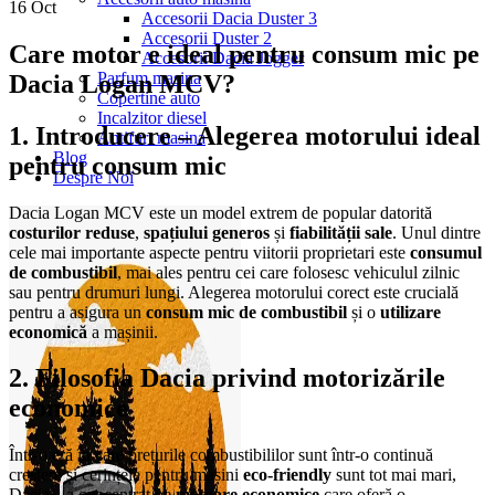
16
Oct
Accesorii Dacia Duster 3
Accesorii Duster 2
Care motor e ideal pentru consum mic pe
Accesorii Dacia Jogger
Parfum masina
Dacia Logan MCV?
Copertine auto
Incalzitor diesel
1. Introducere – Alegerea motorului ideal
Antifurt masina
Blog
pentru consum mic
Despre Noi
Dacia Logan MCV este un model extrem de popular datorită
costurilor reduse
,
spațiului generos
și
fiabilității sale
. Unul dintre
cele mai importante aspecte pentru viitorii proprietari este
consumul
de combustibil
, mai ales pentru cei care folosesc vehiculul zilnic
sau pentru drumuri lungi. Alegerea motorului corect este crucială
pentru a asigura un
consum mic de combustibil
și o
utilizare
economică
a mașinii.
2. Filosofia Dacia privind motorizările
economice
Într-o eră în care prețurile combustibililor sunt într-o continuă
creștere și cerințele pentru mașini
eco-friendly
sunt tot mai mari,
Dacia s-a concentrat pe
motoare economice
care oferă o