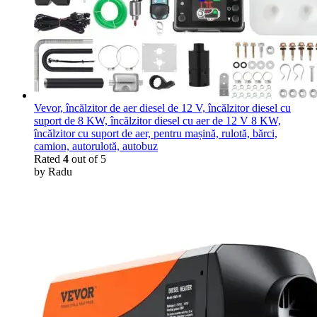
Vevor, încălzitor de aer diesel de 12 V, încălzitor diesel cu
suport de 8 KW, încălzitor diesel cu aer de 12 V 8 KW,
încălzitor cu suport de aer, pentru mașină, rulotă, bărci,
camion, autorulotă, autobuz
Rated
4
out of 5
by Radu