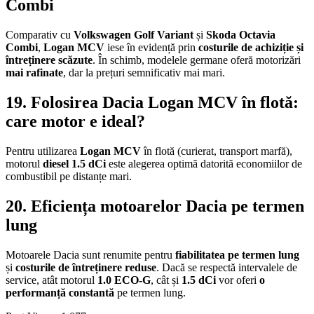
Combi
Comparativ cu
Volkswagen Golf Variant
și
Skoda Octavia
Combi
,
Logan MCV
iese în evidență prin
costurile de achiziție și
întreținere scăzute
. În schimb, modelele germane oferă motorizări
mai rafinate
, dar la prețuri semnificativ mai mari.
19. Folosirea Dacia Logan MCV în flotă:
care motor e ideal?
Pentru utilizarea
Logan MCV
în flotă (curierat, transport marfă),
motorul
diesel 1.5 dCi
este alegerea optimă datorită economiilor de
combustibil pe distanțe mari.
20. Eficiența motoarelor Dacia pe termen
lung
Motoarele Dacia sunt renumite pentru
fiabilitatea pe termen lung
și
costurile de întreținere reduse
. Dacă se respectă intervalele de
service, atât motorul
1.0 ECO-G
, cât și
1.5 dCi
vor oferi
o
performanță constantă
pe termen lung.