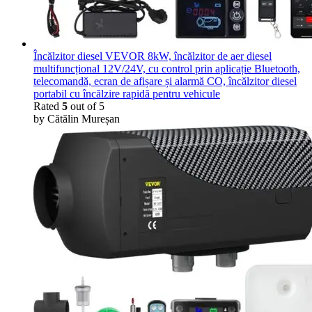
Încălzitor diesel VEVOR 8kW, încălzitor de aer diesel
multifuncțional 12V/24V, cu control prin aplicație Bluetooth,
telecomandă, ecran de afișare și alarmă CO, încălzitor diesel
portabil cu încălzire rapidă pentru vehicule
Rated
5
out of 5
by Cătălin Mureșan