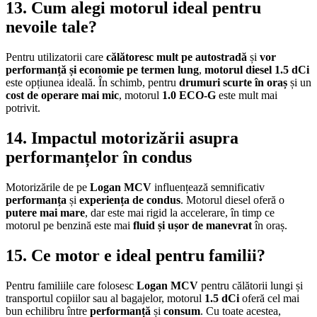
13. Cum alegi motorul ideal pentru
nevoile tale?
Pentru utilizatorii care
călătoresc mult pe autostradă
și
vor
performanță și economie pe termen lung
,
motorul diesel 1.5 dCi
este opțiunea ideală. În schimb, pentru
drumuri scurte în oraș
și un
cost de operare mai mic
, motorul
1.0 ECO-G
este mult mai
potrivit.
14. Impactul motorizării asupra
performanțelor în condus
Motorizările de pe
Logan MCV
influențează semnificativ
performanța
și
experiența de condus
. Motorul diesel oferă o
putere mai mare
, dar este mai rigid la accelerare, în timp ce
motorul pe benzină este mai
fluid și ușor de manevrat
în oraș.
15. Ce motor e ideal pentru familii?
Pentru familiile care folosesc
Logan MCV
pentru călătorii lungi și
transportul copiilor sau al bagajelor, motorul
1.5 dCi
oferă cel mai
bun echilibru între
performanță
și
consum
. Cu toate acestea,