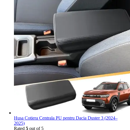
Husa Cotiera Centrala PU pentru Dacia Duster 3 (2024–
2025)
Rated
5
out of 5