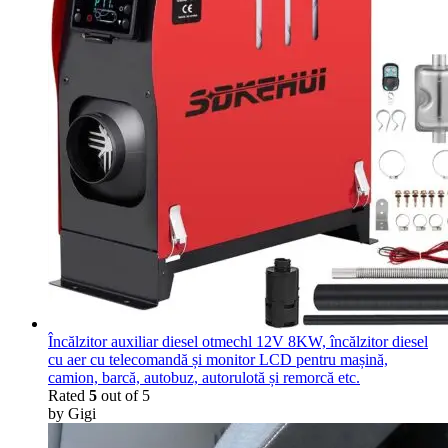
Încălzitor auxiliar diesel otmechl 12V 8KW, încălzitor diesel
cu aer cu telecomandă și monitor LCD pentru mașină,
camion, barcă, autobuz, autorulotă și remorcă etc.
Rated
5
out of 5
by Gigi