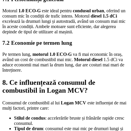
Motorul
1.0 ECO-G
este ideal pentru
condusul urban
, oferind un
consum mic în condiții de trafic intens. Motorul
diesel 1.5 dCi
excelează la drumuri lungi și autostradă, având un consum mai mic
în aceste condiții. Ambele motoare sunt eficiente, dar alegerea
depinde de tipul de utilizare al mașinii.
7.2 Economie pe termen lung
Pe termen lung,
motorul 1.0 ECO-G
va fi mai economic în oraș,
având un cost de combustibil mai mic.
Motorul diesel
1.5 dCi va
aduce economii mai mari la drum lung, dar are costuri mai mari de
întreținere.
8. Ce influențează consumul de
combustibil în Logan MCV?
Consumul de combustibil al lui
Logan MCV
este influențat de mai
mulți factori, printre care:
Stilul de condus
: accelerările bruste și frânările rapide cresc
consumul.
Tipul de drum
: consumul este mai mic pe drumuri lungi și