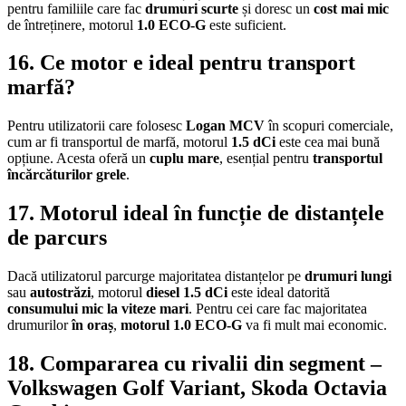
pentru familiile care fac
drumuri scurte
și doresc un
cost mai mic
de întreținere, motorul
1.0 ECO-G
este suficient.
16. Ce motor e ideal pentru transport
marfă?
Pentru utilizatorii care folosesc
Logan MCV
în scopuri comerciale,
cum ar fi transportul de marfă, motorul
1.5 dCi
este cea mai bună
opțiune. Acesta oferă un
cuplu mare
, esențial pentru
transportul
încărcăturilor grele
.
17. Motorul ideal în funcție de distanțele
de parcurs
Dacă utilizatorul parcurge majoritatea distanțelor pe
drumuri lungi
sau
autostrăzi
, motorul
diesel 1.5 dCi
este ideal datorită
consumului mic la viteze mari
. Pentru cei care fac majoritatea
drumurilor
în oraș
,
motorul 1.0 ECO-G
va fi mult mai economic.
18. Compararea cu rivalii din segment –
Volkswagen Golf Variant, Skoda Octavia