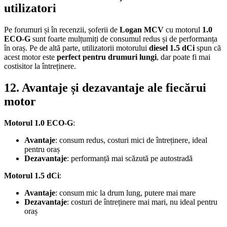
utilizatori
Pe forumuri și în recenzii, șoferii de
Logan MCV
cu motorul
1.0
ECO-G
sunt foarte mulțumiți de consumul redus și de performanța
în oraș. Pe de altă parte, utilizatorii motorului
diesel 1.5 dCi
spun că
acest motor este
perfect pentru drumuri lungi
, dar poate fi mai
costisitor la întreținere.
12. Avantaje și dezavantaje ale fiecărui
motor
Motorul 1.0 ECO-G
:
Avantaje
: consum redus, costuri mici de întreținere, ideal
pentru oraș
Dezavantaje
: performanță mai scăzută pe autostradă
Motorul 1.5 dCi
:
Avantaje
: consum mic la drum lung, putere mai mare
Dezavantaje
: costuri de întreținere mai mari, nu ideal pentru
oraș