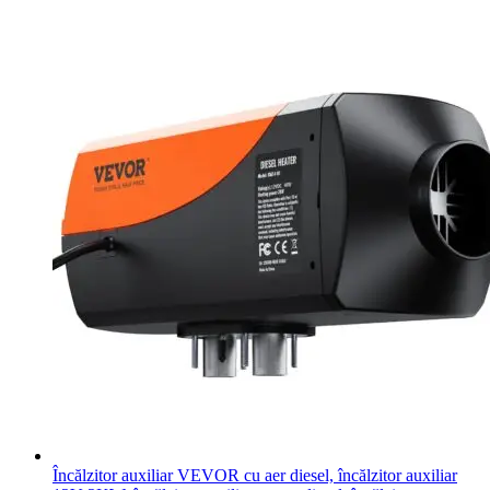
Încălzitor auxiliar VEVOR cu aer diesel, încălzitor auxiliar