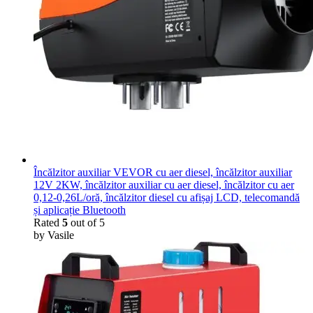
Încălzitor auxiliar VEVOR cu aer diesel, încălzitor auxiliar
12V 2KW, încălzitor auxiliar cu aer diesel, încălzitor cu aer
0,12-0,26L/oră, încălzitor diesel cu afișaj LCD, telecomandă
și aplicație Bluetooth
Rated
5
out of 5
by Vasile