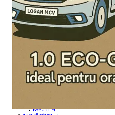
Navigație Mercedes W204
Navigație Mercedes W211
Navigație Mercedes Sprinter
Passat
Navigație Passat B5
Navigație Passat B5 5
Navigație Passat B6
Navigație Passat B7
Navigație Passat B8
Navigație Passat CC
Skoda
Navigație Skoda Fabia 1
Navigație Skoda Fabia 2
Navigație Skoda Octavia 1
Navigație Skoda Octavia 2
Navigație Skoda Octavia 3
Navigație Skoda Rapid
Navigație Skoda Superb 1
Navigație Skoda Superb 2
Navigație Toyota Avensis T25
Portbagaj Plafon Auto
Sub 350 Litri
Peste 350 Litri
Peste 450 litri
Accesorii auto masina