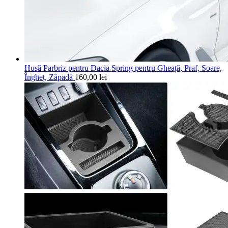
Husă Parbriz pentru Dacia Spring pentru Gheață, Praf, Soare,
Îngheț, Zăpadă
160,00
lei