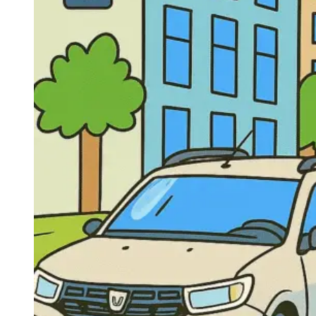
Navigatie Duster 2011
Navigatie Duster 2019
Audi
Navigatie Audi A3 8p
Navigatie Audi A4
Navigatie Audi A4 B6
Navigatie Audi A4 B7
Navigatie Audi A4 B8
Navigatie Audi A5
Navigatie Audi A6 C5
Navigatie Audi A6 C6
Navigatie Audi A6 C7
Navigatie Audi Q5
Ford
Navigație Ford Fiesta
Navigație Ford Focus 1
Navigație Ford Focus 2
Navigație Ford Focus MK3
Navigație Ford Mondeo MK3
Navigație Ford Mondeo MK4
Navigație Ford Transit
Mercedes
Navigație Mercedes C Class W203
Navigație Mercedes C Class W204
Navigație Mercedes W203