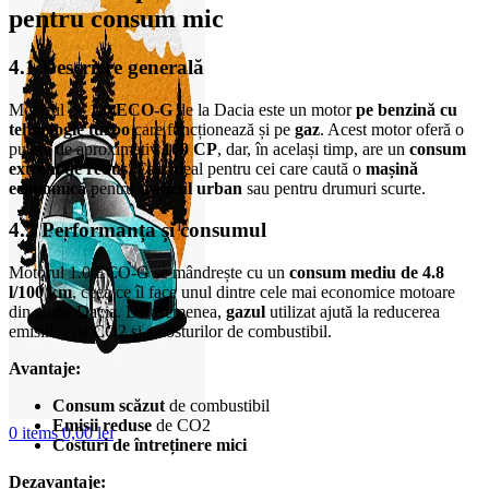
pentru consum mic
4.1 Descriere generală
Motorul de
1.0 ECO-G
de la Dacia este un motor
pe benzină cu
tehnologie turbo
care funcționează și pe
gaz
. Acest motor oferă o
putere de aproximativ
100 CP
, dar, în același timp, are un
consum
extrem de redus
. Este ideal pentru cei care caută o
mașină
economică
pentru
traficul urban
sau pentru drumuri scurte.
4.2 Performanța și consumul
Motorul 1.0 ECO-G se mândrește cu un
consum mediu de 4.8
l/100 km
, ceea ce îl face unul dintre cele mai economice motoare
din gama Dacia. De asemenea,
gazul
utilizat ajută la reducerea
emisiilor de CO2 și a costurilor de combustibil.
Avantaje:
Consum scăzut
de combustibil
Emisii reduse
de CO2
0
items
0,00
lei
Costuri de întreținere mici
Dezavantaje: