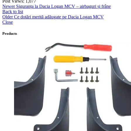
Post Views:
1,077
Newer
Siguranța la Dacia Logan MCV – airbaguri și frâne
Back to list
Older
Ce dotări merită adăugate pe Dacia Logan MCV
Close
Products