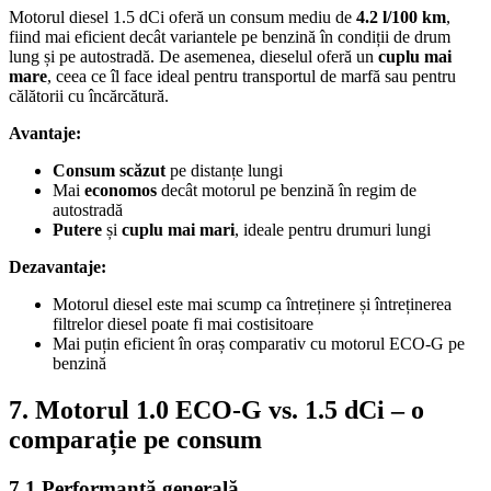
Motorul diesel 1.5 dCi oferă un consum mediu de
4.2 l/100 km
,
fiind mai eficient decât variantele pe benzină în condiții de drum
lung și pe autostradă. De asemenea, dieselul oferă un
cuplu mai
mare
, ceea ce îl face ideal pentru transportul de marfă sau pentru
călătorii cu încărcătură.
Avantaje:
Consum scăzut
pe distanțe lungi
Mai
economos
decât motorul pe benzină în regim de
autostradă
Putere
și
cuplu mai mari
, ideale pentru drumuri lungi
Dezavantaje:
Motorul diesel este mai scump ca întreținere și întreținerea
filtrelor diesel poate fi mai costisitoare
Mai puțin eficient în oraș comparativ cu motorul ECO-G pe
benzină
7. Motorul 1.0 ECO-G vs. 1.5 dCi – o
comparație pe consum
7.1 Performanță generală