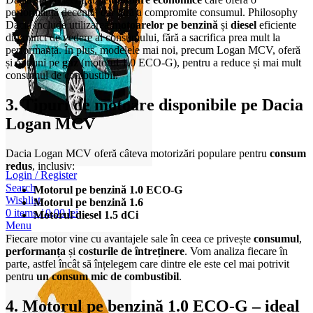
performanță decentă, dar fără a compromite consumul. Philosophy
Dacia include utilizarea
motoarelor pe benzină
și
diesel
eficiente
din punct de vedere al consumului, fără a sacrifica prea mult la
performanță. În plus, modelele mai noi, precum Logan MCV, oferă
și opțiuni pe
gaz
(motorul 1.0 ECO-G), pentru a reduce și mai mult
consumul de combustibil.
3. Tipuri de motoare disponibile pe Dacia
Logan MCV
Dacia Logan MCV oferă câteva motorizări populare pentru
consum
redus
, inclusiv:
Login / Register
Search
Motorul pe benzină 1.0 ECO-G
Wishlist
Motorul pe benzină 1.6
0
items
/
0,00
lei
Motorul diesel 1.5 dCi
Menu
Fiecare motor vine cu avantajele sale în ceea ce privește
consumul
,
performanța
și
costurile de întreținere
. Vom analiza fiecare în
parte, astfel încât să înțelegem care dintre ele este cel mai potrivit
pentru
un consum mic de combustibil
.
4. Motorul pe benzină 1.0 ECO-G – ideal