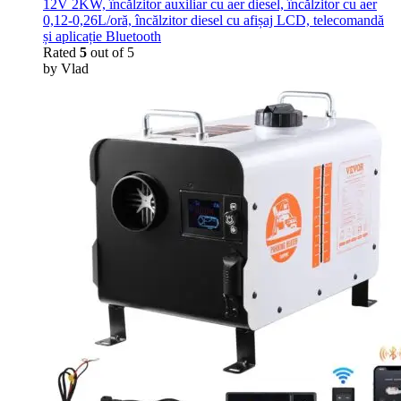
12V 2KW, încălzitor auxiliar cu aer diesel, încălzitor cu aer
0,12-0,26L/oră, încălzitor diesel cu afișaj LCD, telecomandă
și aplicație Bluetooth
Rated
5
out of 5
by Vlad